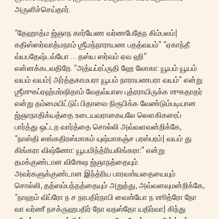
அருளிச்செய்தார்.
“தேஹாத்ம ஜ்ஞாந கார்யேண வர்ணபேதேந கிம்பலம்|
கதிஸ்ஸர்வாத்மநாம் ஶ்ரீமந்நாராயண பதத்வயம்” “ஏகாந்தீ
வ்யபதேஷ்டவ்யோ … தஸ்ய ஸர்வம் ஏவ ஹி”
என்னக்கடவதிறே. “அத்யப்ரப்ருதி ஹே லோகா: யூயம் யூயம்
வயம் வயம்| அர்த்தகாமபரா யூயம் நாராயணபரா வயம்” என்று
ஶ்ரீஶுகப்ரஹ்மர்ஷிதாம் வேதவ்யாஸ புத்ரராயிருக்க ஶுகதாதர்
என்று தம்மையிட்டுப் பிதாவை நிரூபிக்க வேண்டும்படியான
ஜ்ஞாநாதிக்யத்தை உடையவராகையலே லௌகிகரைப்
பார்த்து ஒட்டற வார்த்தை சொல்லி அவ்வளவன்றிக்கே,
“நாஸ்தி ஸங்கதிரஸ்மாகம் யுஷ்மாகஞ்ச பரஸ்பரம்| வயம் து
கிங்கரா விஷ்ணோ: யூயமிந்த்ரியகிங்கரா:” என்று
தமக்குண்டான விஶேஷ ஜ்ஞாநத்தையும்
அவர்களுக்குண்டான இந்த்ரிய பாரவஶ்யதையையும்
சொல்லி, தத்ஸம்பந்தத்தையும் அறுத்து, அவ்வளவுமன்றிக்கே,
“நாஹம் விப்ரோ ந ச நரபதிர்நாபி வைஶ்யோ ந ஶூத்ரோ நோ
வா வர்ணீ நசக்ருஹபதிர் நோ வநஸ்தோ யதிர்வா| கிந்து