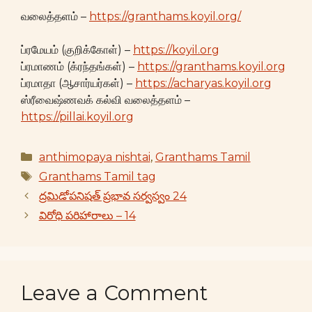
வலைத்தளம் –
https://granthams.koyil.org/
ப்ரமேயம் (குறிக்கோள்) –
https://koyil.org
ப்ரமாணம் (க்ரந்தங்கள்) –
https://granthams.koyil.org
ப்ரமாதா (ஆசார்யர்கள்) –
https://acharyas.koyil.org
ஸ்ரீவைஷ்ணவக் கல்வி வலைத்தளம் –
https://pillai.koyil.org
Categories
anthimopaya nishtai
,
Granthams Tamil
Tags
Granthams Tamil tag
ద్రమిడోపనిషత్ ప్రభావ సర్వస్వం 24
విరోధి పరిహారాలు – 14
Leave a Comment