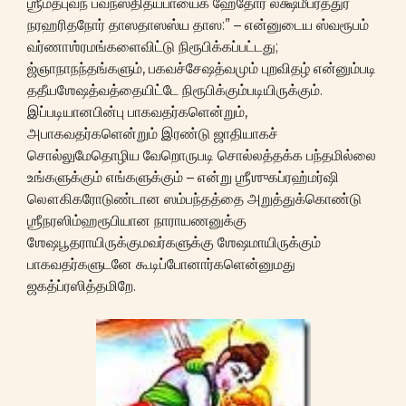
ஶ்ரீமத்புவந பவநஸ்தித்யபாயைக ஹேதோர் லக்ஷமீபர்த்துர்
நரஹரிதநோர் தாஸதாஸஸ்ய தாஸ:” – என்னுடைய ஸ்வரூபம்
வர்ணாஶ்ரமங்களைவிட்டு நிரூபிக்கப்பட்டது;
ஜ்ஞாநாநந்தங்களும், பகவச்சேஷத்வமும் புறவிதழ் என்னும்படி
ததீயஶேஷத்வத்தையிட்டே நிரூபிக்கும்படியிருக்கும்.
இப்படியானபின்பு பாகவதர்களென்றும்,
அபாகவதர்களென்றும் இரண்டு ஜாதியாகச்
சொல்லுமேதொழிய வேறொருபடி சொல்லத்தக்க பந்தமில்லை
உங்களுக்கும் எங்களுக்கும் – என்று ஶ்ரீஶுகப்ரஹ்மர்ஷி
லௌகிகரோடுண்டான ஸம்பந்தத்தை அறுத்துக்கொண்டு
ஶ்ரீநரஸிம்ஹரூபியான நாராயணனுக்கு
ஶேஷபூதராயிருக்குமவர்களுக்கு ஶேஷமாயிருக்கும்
பாகவதர்களுடனே கூடிப்போனார்களென்னுமது
ஜகத்ப்ரஸித்தமிறே.