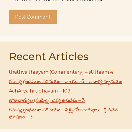
Recent Articles
thathva thrayam (Commentary) – sUthram 4
రహస్య గ్రంథముల పరిచయం – నాయనార్ – ఆచార్య హృదయం
AchArya hrudhayam – 109
లోకాచార్యుల (నంపిళ్ళై) దివ్య ఉపదేశం – 3
రహస్య గ్రంథముల పరిచయం – పిళ్ళైలోకాచార్యులు – శ్రీ వచన
భూషణం – 3