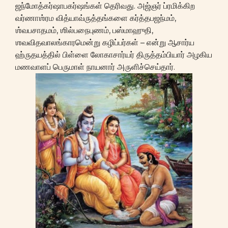
ஜந்மோத்கர்ஷாபகர்ஷங்கள் தெரிவது. அஜ்ஞர் ப்ரமிக்கிற
வர்ணாஶ்ரம வித்யாவ்ருத்தங்களை கர்த்தபஜந்மம்,
ஶ்வபசாதமம், ஶில்பநைபுணம், பஸ்மாஹுதி,
ஶவவிதவாலங்காரமென்று கழிப்பர்கள் – என்று ஆசார்ய
ஹ்ருதயத்தில் பிள்ளை லோகாசார்யர் திருத்தம்பியார் அழகிய
மணவாளப் பெருமாள் நாயனார் அருளிச்செய்தார்.