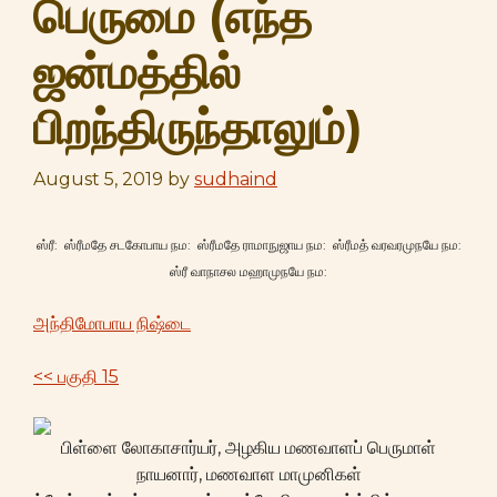
பெருமை (எந்த
ஜன்மத்தில்
பிறந்திருந்தாலும்)
August 5, 2019
by
sudhaind
ஸ்ரீ: ஸ்ரீமதே சடகோபாய நம: ஸ்ரீமதே ராமாநுஜாய நம: ஸ்ரீமத் வரவரமுநயே நம:
ஸ்ரீ வாநாசல மஹாமுநயே நம:
அந்திமோபாய நிஷ்டை
<< பகுதி 15
பிள்ளை லோகாசார்யர், அழகிய மணவாளப் பெருமாள்
நாயனார், மணவாள மாமுனிகள்