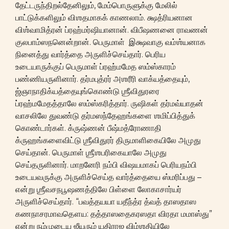
தேட்டருந்திறல்தேனிலும், மேம்பொருளுக்கு மேலில்
பாட்டுக்களிலும் விஶதமாகக் காணலாம். க்ஷத்ரியனான
விஶ்வாமித்ரன் ப்ரஹ்மர்ஷியானான். விபீஷணனை ராவணன்
குலபாம்ஸநனென்றான். பெருமாள் இக்ஷவாகு வம்ஶ்யனாக
நினைத்து வார்த்தை அருளிச்செய்தார். பெரிய
உடையாருக்குப் பெருமாள் ப்ரஹ்மமேத ஸம்ஸ்காரம்
பண்ணியருளினார். தர்மபுத்ரர் அஶரீரி வாக்யத்தையும்,
ஜ்ஞாநாதிக்யத்தையுங்கொண்டு ஶ்ரீவிதுரரை
ப்ரஹ்மமேதத்தாலே ஸம்ஸ்கரித்தார். ருஷிகள் தர்மவ்யாதன்
வாசலிலே துவண்டு தர்மஸந்தேஹங்களை ஶமிப்பித்துக்
கொண்டார்கள். க்ருஷ்ணன் பீஷ்மத்ரோணாதி
க்ருஹங்களைவிட்டு ஶ்ரீவிதுரர் திருமாளிகையிலே அமுது
செய்தான். பெருமாள் ஶ்ரீஶபரிகையாலே அமுது
செய்தருளினார். மாறனேரி நம்பி விஷயமாகப் பெரியநம்பி
உடையவருக்கு அருளிச்செய்த வார்த்தையை ஸ்மரிப்பது –
என்று ஶ்ரீவசநபூஷணத்திலே பிள்ளை லோகாசார்யர்
அருளிச்செய்தார். “பவத்தயயா யதீந்த்ர த்வத் தாஸதாஸ
கணநாசரமாவதௌய: தத்தாஸதைகரஸதா விரதா மமாஸ்து”
என்று நம்முடைய ஜீயரும் யதிராஜ விம்ஶதியிலே