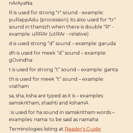
nArAyaNa
R is used for strong "r" sound - example:
puRappAdu (procession); its also used for "tr"
sound in thamizh when there is double "R" -
example: uRRAr (utRAr - relative)
d is used strong “d” sound – example: garuda
dh is used for meek “d” sound – example:
gOvindha
t is used for strong “t” sound – example: ganta
th is used for meek “t” sound – example:
vratham
sa, sha, ksha are typed as it is – examples:
samskritham, shashti and kshamA
: is used for ha sound in samskritham words –
examples: nama: to be said as namaha
Terminologies listing at
Reader's Guide