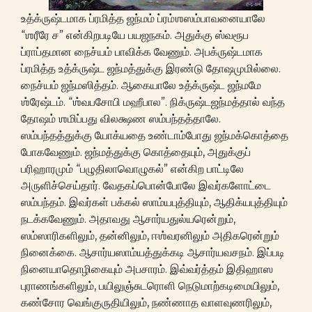
உத்க்ருஷ்டமாக ப்ரமித்த ஜந்மம் ப்ரம்ஶஸம்பாவனையாலே
“ஶரீரே ச” என்கிறபடியே பயஜநகம். அதுக்கு ஸ்வரூப
ப்ராப்தமான நைச்யம் பாவிக்க வேணும். அபக்ருஷ்டமாக
ப்ரமித்த உத்க்ருஷ்ட ஜந்மத்துக்கு இரண்டு தோஷமுமில்லை.
நைச்யம் ஜந்மஸித்தம். ஆகையாலே உத்க்ருஷ்ட ஜந்மமே
ஶ்ரேஷ்டம். “ஶ்வபசோபி மஹீபால”. நிக்ருஷ்டஜந்மத்தால் வந்த
தோஷம் ஶமிப்பது விலக்ஷண ஸம்பந்தத்தாலே.
ஸம்பந்தத்துக்கு யோக்யதை உண்டாம்போது ஜந்மக்கொத்தை
போகவேணும். ஜந்மத்துக்கு கொத்தையும், அதுக்குப்
பரிஹாரமும் “பழுதிலாவொழுகல்” என்கிற பாட்டிலே
அருளிச்செய்தார். வேதகப்பொன்போலே இவர்களோட்டை
ஸம்பந்தம். இவர்கள் பக்கல் ஸாம்யபுத்தியும், ஆதிக்யபுத்தியும்
நடக்கவேணும். அதாவது ஆசார்யதுல்யரென்றும்,
ஸம்ஸாரிகளிலும், தன்னிலும், ஈஶ்வரனிலும் அதிகரென்றும்
நினைக்கை. ஆசார்யஸாம்யத்துக்கடி ஆசார்யவசநம். இப்படி
நினையாதொழிகையும் அபசாரம். இவ்வர்த்தம் இதிஹாஸ
புராணங்களிலும், பயிலுஞ்சுடரொளி நெடுமாற்கடிமையிலும்,
கண்சோர வெங்குருதியிலும், நண்ணாத வாளவுணரிலும்,