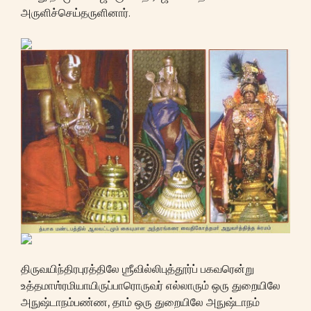
அருளிச்செய்தருளினார்.
திருவயிந்திரபுரத்திலே ஶ்ரீவில்லிபுத்தூர்ப் பகவரென்று
உத்தமாஶ்ரமியாயிருப்பாரொருவர் எல்லாரும் ஒரு துறையிலே
அநுஷ்டாநம்பண்ண, தாம் ஒரு துறையிலே அநுஷ்டாநம்