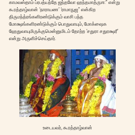
காமவஸ்தாம் ப்ரபத்யந்தே ஜந்தவோ ஹந்தமாத்ருஶ:” என்று
கூரத்தாழ்வான் ‘நாராயண’ ‘ராமாநுஜ” என்கிற
திருமந்த்ரங்களிரண்டுக்கும் வாசி பந்த
மோக்ஷங்களிரண்டுக்கும் பொதுவாயும், மோக்ஷைக
ஹேதுவாயுமிருக்குமென்னுமிடம் தோற்ற ‘சதுரா சதுரக்ஷரீ’
என்று அருளிச்செய்தார்.
உடையவர், கூரத்தாழ்வான்