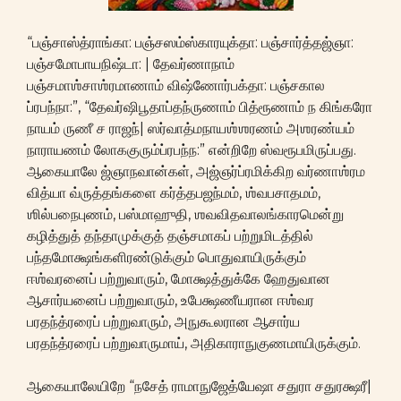
“பஞ்சாஸ்த்ராங்கா: பஞ்சஸம்ஸ்காரயுக்தா: பஞ்சார்த்தஜ்ஞா:
பஞ்சமோபாயநிஷ்டா: | தேவர்ணாநாம்
பஞ்சமாஶ்சாஶ்ரமாணாம் விஷ்ணோர்பக்தா: பஞ்சகால
ப்ரபந்நா:”, “தேவர்ஷிபூதாப்தந்ருணாம் பித்ரூணாம் ந கிங்கரோ
நாயம் ருணீ ச ராஜந்| ஸர்வாத்மநாயஶ்ஶரணம் அஶரண்யம்
நாராயணம் லோககுரும்ப்ரபந்ந:” என்றிறே ஸ்வரூபமிருப்பது.
ஆகையாலே ஜ்ஞாநவான்கள், அஜ்ஞர்ப்ரமிக்கிற வர்ணாஶ்ரம
வித்யா வ்ருத்தங்களை கர்த்தபஜந்மம், ஶ்வபசாதமம்,
ஶில்பநைபுணம், பஸ்மாஹுதி, ஶவவிதவாலங்காரமென்று
கழித்துத் தந்தாமுக்குத் தஞ்சமாகப் பற்றுமிடத்தில்
பந்தமோக்ஷங்களிரண்டுக்கும் பொதுவாயிருக்கும்
ஈஶ்வரனைப் பற்றுவாரும், மோக்ஷத்துக்கே ஹேதுவான
ஆசார்யனைப் பற்றுவாரும், உபேக்ஷணீயரான ஈஶ்வர
பரதந்த்ரரைப் பற்றுவாரும், அநுகூலரான ஆசார்ய
பரதந்த்ரரைப் பற்றுவாருமாய், அதிகாராநுகுணமாயிருக்கும்.
ஆகையாலேயிறே “நசேத் ராமாநுஜேத்யேஷா சதுரா சதுரக்ஷரீ|