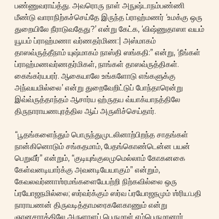
பண்ணுவராய்த்து. அவரொரு நாள் அநுஷ்டாநம்பண்ணி
மீண்டு வாராநிற்கச்செய்தே இருந்த ப்ராஹ்மணர் ‘உமக்கு ஒரு
துறையிலே நீராடுவதேது?’ என்று கேட்க, ‘விஷ்ணுதாஸா வயம்
யூயம் ப்ராஹ்மணா வர்ணதர்மிண:| அஸ்மாகம்
தாஸவ்ருத்தீநாம் யுஷ்மாகம் நாஸ்தி ஸங்கதி:” என்று, ‘நீங்கள்
ப்ராஹ்மணவர்ணதர்மிகள், நாங்கள் தாஸவ்ருத்திகள்.
கைங்கர்யபரர். ஆகையாலே உங்களோடு எங்களுக்கு
அந்வயமில்லை’ என்று துறைவேறிட்டுப் போந்தாரென்று
இவ்வ்ருத்தாந்தம் ஆசார்ய ஹ்ருதய வ்யாக்யாநத்திலே
திருநாராயணபுரத்தில ஆய் அருளிச்செய்தார்.
“பூதங்களைந்தும் பொருந்துமுடலினாற்பிறந்த சாதங்கள்
நான்கினொ
டும் சங்கதமாம், பேதங்கொண்டென்ன பயன்
பெறுவீர்” என்றும், “குடியுங்குலமுமெல்லாம் கோகனகை
கேள்வனடியார்க்கு அவனடியேயாகும்” என்றும்,
கேவலவர்ணாஶ்ரமங்களையேபற்றி நிற்கவில்லை ஒரு
ப்ரயோஜநமில்லை; ஸர்வர்க்கும் ஸர்வ ப்ரயோஜநமும் ஶ்ரிய:பதி
நாராயணன் திருவடித்தாமரைகளேகாணும் என்று
ஞானசாரத்திலே அருளாளப் பெருமாள் எம்பெருமானார்