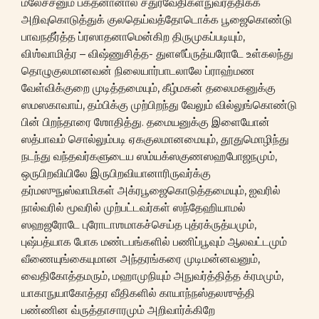
ம்லேச்சனும் பக்தனானால் சதுர்வேதிகளநுவர்த்திக்க
அறிவுகொடுத்துக் குலதெய்வத்தோடொக்க பூஜைகொண்டு
பாவநதீர்த்த ப்ரஸாதனாமென்கிற திருமுகப்படியும்,
விஶ்வாமித்ர – விஷ்ணுசித்த- துளஸீப்ருத்யரோடே உள்கலந்து
தொழுகுலமானவன் நிலையார்பாடலாலே ப்ராஹ்மண
வேள்விக்குறை முடித்தமையும், கீழ்மகன் தலைமகனுக்கு
ஸமஸகாவாய், தம்பிக்கு முற்பிறந்து வேலும் வில்லுங்கொண்டு
பின் பிறந்தாரை ஶோதித்து. தமையனுக்கு இளையோன்
ஸத்பாவம் சொல்லும்படி ஏககுலமானமையும், தூதுமொழிந்து
நடந்து வந்தவர்களுடைய ஸம்யக்ஸகுணஸஹபோஜநமும்,
ஒருபிறவியிலே இருபிறவியானாரிருவர்க்கு
தர்மஸுநுஸ்வாமிகள் அக்ரபூஜைகொடுத்தமையும், ஐவரில்
நால்வரில் மூவரில் முற்பட்டவர்கள் ஸந்தேஹியாமல்
ஸஹஜரோடே புரோடாஶமாகச்செய்த புத்ரக்ருத்யமும்,
புஷ்பத்யாக போக மண்டபங்களில் பணிப்பூவும் ஆலவட்டமும்
வீணையுங்கையுமான அந்தரங்கரை முடிமன்னவனும்,
வைதிகோத்தமரும், மஹாமுநியும் அநுவர்த்தித்த க்ரமமும்,
யாகாநுயாகோத்தர வீதிகளில் காயாந்நஸ்தலஶுத்தி
பண்ணின வ்ருத்தாசாரமும் அறிவார்க்கிறே