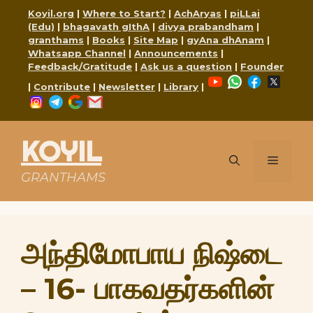
Skip
Koyil.org
|
Where to Start?
|
AchAryas
|
piLLai
to
(Edu)
|
bhagavath gIthA
|
divya prabandham
|
content
granthams
|
Books
|
Site Map
|
gyAna dhAnam
|
Whatsapp Channel
|
Announcements
|
Feedback/Gratitude
|
Ask us a question
|
Founder
YouTube
WhatsApp
Faceboo
X
|
Contribute
|
Newsletter
|
Library
|
Instagram
Telegram
Google
Mail
KOYIL
Menu
GRANTHAMS
அந்திமோபாய நிஷ்டை
– 16- பாகவதர்களின்