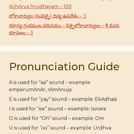
AchArya hrudhayam – 109
లోకాచార్యుల (నంపిళ్ళై) దివ్య ఉపదేశం – 3
రహస్య గ్రంథముల పరిచయం – పిళ్ళైలోకాచార్యులు – శ్రీ వచన
భూషణం – 3
Pronunciation Guide
A is used for “aa” sound – example:
emperumAnAr, rAmAnuja
E is used for “yay” sound – example: EkAdhasi
I is used for “ee” sound – example: Iswara
O is used for “Oh” sound – example: Om
U is used for “oo” sound – example: Urdhva