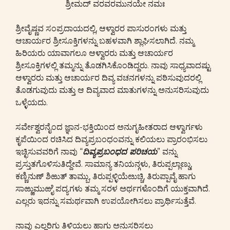
ಶ್ರೀಮದ್ ವರವರಮುನಯೇ ನಮಃ
ಶ್ರೀವೈಷ್ಣವ ಸಂಪ್ರದಾಯದಲ್ಲಿ, ಆಳ್ವಾರರ ಪಾಸುರಂಗಳು ಮತ್ತು
ಆಚಾರ್ಯರ ಶ್ರೀಸೂಕ್ತಿಗಳನ್ನು ಬಹಳವಾಗಿ ಶ್ಲಾಘಿಸಲಾಗಿದೆ. ನಮ್ಮ
ಹಿರಿಯರು ಯಾವಾಗಲೂ ಆಳ್ವಾರರು ಮತ್ತು ಆಚಾರ್ಯರ
ಶ್ರೀಸೂಕ್ತಿಗಳಲ್ಲಿ ತಮ್ಮನ್ನು ತೊಡಗಿಸಿಕೊಂಡಿದ್ದರು. ನಾವು ಸಾಧ್ಯವಾದಷ್ಟು
ಆಳ್ವಾರರು ಮತ್ತು ಆಚಾರ್ಯರ ದಿವ್ಯ ವಚನಗಳನ್ನು ಪಠಿಸುವುದರಲ್ಲಿ
ತೊಡಗುವುದು ಮತ್ತು ಆ ದಿವ್ಯವಾದ ಮಾತುಗಳನ್ನು ಅನುಸರಿಸುವುದು
ಒಳ್ಳೆಯದು.
ಸರ್ವೇಶ್ವರನೈಂದ ಜ್ಞಾನ-ಭಕ್ತಿಯಿಂದ ಅನುಗೃಹೀತರಾದ ಆಳ್ವಾರ್ಗಳು
ಕೃಪೆಯಿಂದ ರಚಿಸಿದ ದಿವ್ಯಪ್ರಬಂಧಂವನ್ನು ಕಲಿಯಲು ಪ್ರಾರಂಭಿಸಲು
ಇಚ್ಛಿಸುವವರಿಗೆ ನಾವು “
ದಿವ್ಯಪ್ರಬಂಧದ ಪರಿಚಯ
” ವನ್ನು
ಪ್ರಸ್ತುತಗೊಳಿಸುತಿದ್ದೇವೆ. ಸಾಮಾನ್ಯ ತನಿಯನ್ಗಳು, ತಿರುಪ್ಪಲ್ಲಾಣ್ಡು,
ಕಣ್ಣಿನುಣ್ ಶಿಱುತ್ ತಾಮ್ಬು, ತಿರುಪ್ಪಳ್ಳಿಯೆೞುಚ್ಚಿ, ತಿರುಪ್ಪಾವೈ ಹಾಗು
ಸಾಱ್ಱುಮುಱೈ ಪದ್ಯಗಳು ತಮ್ಮ ಸರಳ ಅರ್ಥಗಳೊಂದಿಗೆ ಯುಕ್ತವಾಗಿದೆ.
ಎಲ್ಲರು ಇದನ್ನು ಸಮರ್ಥವಾಗಿ ಉಪಯೋಗಿಸಲು ಪ್ರಾರ್ಥಿಸುತ್ತೆವೆ.
ನಾವು ಎಲ್ಲರಿಗು ತಿಳಿಯಲು ಹಾಗು ಅನುಸರಿಸಲು