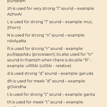
pundram
zh is used for very strong “l” sound – example:
AzhwAr
L is used for strong “l” sound – example: muL
(thorn)
N is used for strong “n” sound – example:
nArAyaNa
R is used for strong "r" sound - example:
puRappAdu (procession); its also used for "tr"
sound in thamizh when there is double "R" -
example: uRRAr (utRAr - relative)
d is used strong “d” sound – example: garuda
dh is used for meek “d” sound – example:
gOvindha
t is used for strong “t” sound – example: ganta
th is used for meek “t” sound – example: