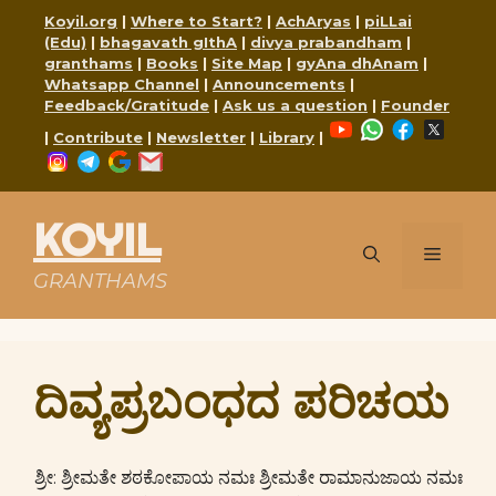
Skip
Koyil.org
|
Where to Start?
|
AchAryas
|
piLLai
to
(Edu)
|
bhagavath gIthA
|
divya prabandham
|
content
granthams
|
Books
|
Site Map
|
gyAna dhAnam
|
Whatsapp Channel
|
Announcements
|
Feedback/Gratitude
|
Ask us a question
|
Founder
YouTube
WhatsApp
Faceboo
X
|
Contribute
|
Newsletter
|
Library
|
Instagram
Telegram
Google
Mail
KOYIL
Menu
GRANTHAMS
ದಿವ್ಯಪ್ರಬಂಧದ ಪರಿಚಯ
ಶ್ರೀ: ಶ್ರೀಮತೇ ಶಠಕೋಪಾಯ ನಮಃ ಶ್ರೀಮತೇ ರಾಮಾನುಜಾಯ ನಮಃ