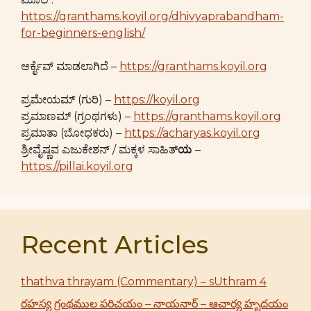
https://granthams.koyil.org/dhivyaprabandham-
for-beginners-english/
ಆರ್ಕೈವ್ ಮಾಡಲಾಗಿದೆ –
https://granthams.koyil.org
ಪ್ರಮೇಯಮ್ (ಗುರಿ) –
https://koyil.org
ಪ್ರಮಾಣಮ್ (ಗ್ರಂಥಗಳು) –
https://granthams.koyil.org
ಪ್ರಮಾತಾ (ಬೋಧಕರು) –
https://acharyas.koyil.org
ಶ್ರೀವೈಷ್ಣವ ಎಜುಕೇಶನ್ / ಮಕ್ಕಳ ಸಾಹಿತ್
ಯ
–
https://pillai.koyil.org
Recent Articles
thathva thrayam (Commentary) – sUthram 4
రహస్య గ్రంథముల పరిచయం – నాయనార్ – ఆచార్య హృదయం