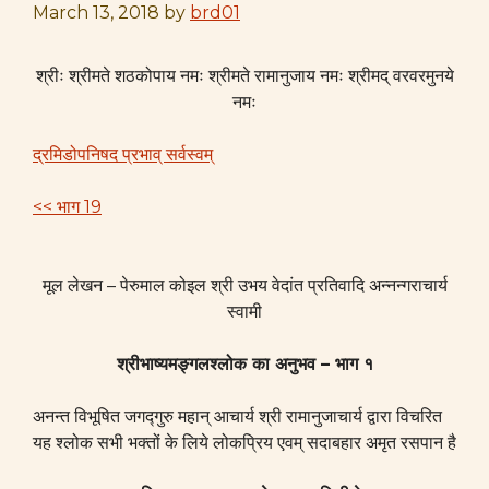
March 13, 2018
by
brd01
श्रीः श्रीमते शठकोपाय नमः श्रीमते रामानुजाय नमः श्रीमद् वरवरमुनये
नमः
द्रमिडोपनिषद प्रभाव् सर्वस्वम्
<< भाग 19
मूल लेखन – पेरुमाल कोइल श्री उभय वेदांत प्रतिवादि अन्नन्गराचार्य
स्वामी
श्रीभाष्यमङ्गलश्लोक का अनुभव – भाग १
अनन्त विभूषित जगद्गुरु महान् आचार्य श्री रामानुजाचार्य द्वारा विचरित
यह श्लोक सभी भक्तों के लिये लोकप्रिय एवम् सदाबहार अमृत रसपान है