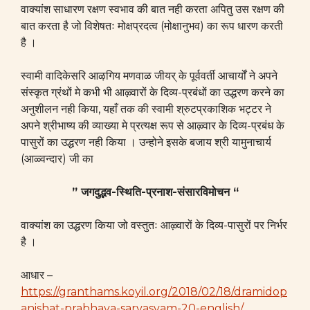
वाक्यांश साधारण रक्षण स्वभाव की बात नही करता अपितु उस रक्षण की
बात करता है जो विशेषतः मोक्षप्रदत्व (मोक्षानुभव) का रूप धारण करती
है ।
स्वामी वादिकेसरि आऴगिय मणवाळ जीयर् के पूर्ववर्ती आचार्यों ने अपने
संस्कृत ग्रंथों मे कभी भी आऴ्वारों के दिव्य-प्रबंधों का उद्धरण करने का
अनुशीलन नही किया, यहाँ तक की स्वामी श्रुटप्रकाशिक भट्टर ने
अपने श्रीभाष्य की व्याख्या मे प्रत्यक्ष रूप से आऴ्वार के दिव्य-प्रबंध के
पासुरों का उद्धरण नही किया । उन्होने इसके बजाय श्री यामुनाचार्य
(आळ्वन्दार) जी
का
” जगदुद्भव-स्थिति-प्रनाश-संसारविमोचन “
वाक्यांश का उद्धरण किया जो वस्तुतः आऴ्वारों के दिव्य-पासुरों पर निर्भर
है ।
आधार –
https://granthams.koyil.org/2018/02/18/dramidop
anishat-prabhava-sarvasvam-20-english/