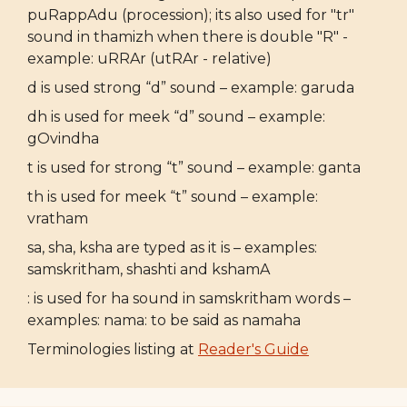
puRappAdu (procession); its also used for "tr"
sound in thamizh when there is double "R" -
example: uRRAr (utRAr - relative)
d is used strong “d” sound – example: garuda
dh is used for meek “d” sound – example:
gOvindha
t is used for strong “t” sound – example: ganta
th is used for meek “t” sound – example:
vratham
sa, sha, ksha are typed as it is – examples:
samskritham, shashti and kshamA
: is used for ha sound in samskritham words –
examples: nama: to be said as namaha
Terminologies listing at
Reader's Guide