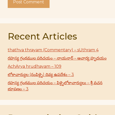
Recent Articles
thathva thrayam (Commentary) – sUthram 4
రహస్య గ్రంథముల పరిచయం – నాయనార్ – ఆచార్య హృదయం
AchArya hrudhayam – 109
లోకాచార్యుల (నంపిళ్ళై) దివ్య ఉపదేశం – 3
రహస్య గ్రంథముల పరిచయం – పిళ్ళైలోకాచార్యులు – శ్రీ వచన
భూషణం – 3