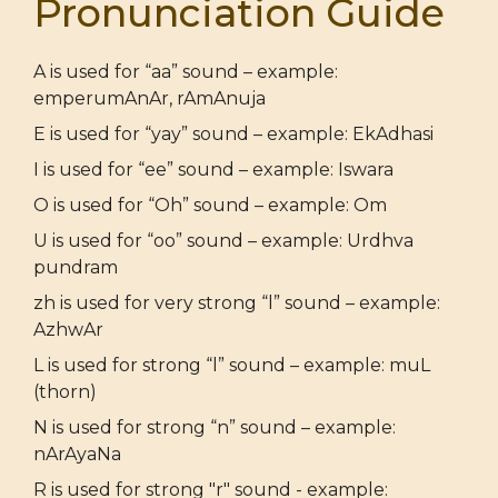
Pronunciation Guide
A is used for “aa” sound – example:
emperumAnAr, rAmAnuja
E is used for “yay” sound – example: EkAdhasi
I is used for “ee” sound – example: Iswara
O is used for “Oh” sound – example: Om
U is used for “oo” sound – example: Urdhva
pundram
zh is used for very strong “l” sound – example:
AzhwAr
L is used for strong “l” sound – example: muL
(thorn)
N is used for strong “n” sound – example:
nArAyaNa
R is used for strong "r" sound - example: