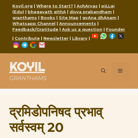
Skip
Koyil.org
|
Where to Start?
|
AchAryas
|
piLLai
to
(Edu)
|
bhagavath gIthA
|
divya prabandham
|
content
granthams
|
Books
|
Site Map
|
gyAna dhAnam
|
Whatsapp Channel
|
Announcements
|
Feedback/Gratitude
|
Ask us a question
|
Founder
YouTube
WhatsApp
Faceboo
X
|
Contribute
|
Newsletter
|
Library
|
Instagram
Telegram
Google
Mail
KOYIL
Menu
GRANTHAMS
द्रमिडोपनिषद प्रभाव्
सर्वस्वम् 20