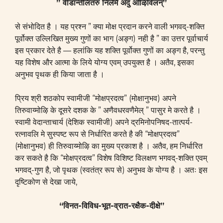
” वीडान्तेलितरु निलैमै अदु ओऴिविलन्”
से संभोदित है । यह प्रश्न ” क्या मोक्ष प्रदान करने वाली भगवद्-शक्ति
पूर्वोक्त उल्लिखित मुख्य गुणों का भाग (अङ्ग) नही है ” का उत्तर पूर्वाचार्य
इस प्रकार देते है — हलांकि यह शक्ति पूर्वोक्त गुणों का अङ्ग है, परन्तु
यह विशेष और आत्मा के लिये योग्य एवम् उपयुक्त है । अतैव, इसका
अनुभव पृथक ही किया जाता है ।
प्रिय श्री शठकोप स्वामीजी “मोक्षप्रदत्व” (मोक्षानुभव) अपने
तिरुवाय्मोऴि के दूसरे दशक के ” अणैवधरवणैमेल् ” पासुर मे करते है ।
स्वामी वेदान्ताचार्य (देशिक स्वामीजी) अपने द्रमिनोपनिषद-तात्पर्य-
रत्नावलि मे सुस्पष्ट रूप से निर्धारित करते है की “मोक्षप्रदत्व”
(मोक्षानुभव) ही तिरुवाय्मोऴि का मुख्य प्रकाश है । अतैव, हम निर्धारित
कर सकते है कि “मोक्षप्रदत्व” विशेष विशिष्ट विलक्षण भगवद्-शक्ति एवम्
भगवद्-गुण है, जो पृथक (स्वतंत्र रूप से) अनुभव के योग्य है । अतः इस
दृष्टिकोण से देखा जाये,
“विनत-विविध-भूत-व्रात-रक्षैक-दीक्षे”