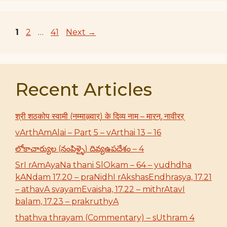
Page
Page
Page
1
2
…
41
Next
→
Recent Articles
श्री शठकोप स्वामी (नम्माऴ्वार्) के दिव्य नाम – माऱन्, नावीरर्
vArthAmAlai – Part 5 – vArthai 13 – 16
లోకాచార్యుల (నంపిళ్ళై) దివ్యఉపదేశం – 4
SrI rAmAyaNa thani SlOkam – 64 – yudhdha
kANdam 17.20 – praNidhI rAkshasEndhrasya, 17.21
– athavA svayamEvaisha, 17.22 – mithrAtavI
balam, 17.23 – prakruthyA
thathva thrayam (Commentary) – sUthram 4