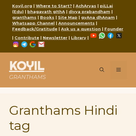
Skip
Koyil.org
|
Where to Start?
|
AchAryas
|
piLLai
to
(Edu)
|
bhagavath gIthA
|
divya prabandham
|
content
granthams
|
Books
|
Site Map
|
gyAna dhAnam
|
Whatsapp Channel
|
Announcements
|
Feedback/Gratitude
|
Ask us a question
|
Founder
YouTube
WhatsApp
Faceboo
X
|
Contribute
|
Newsletter
|
Library
|
Instagram
Telegram
Google
Mail
KOYIL
Menu
GRANTHAMS
Granthams Hindi
tag