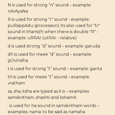
N is used for strong “n” sound – example:
nArAyaNa
R is used for strong "r" sound - example:
puRappAdu (procession); its also used for "tr"
sound in thamizh when there is double "R" -
example: uRRAr (utRAr - relative)
d is used strong “d” sound – example: garuda
dh is used for meek “d” sound – example:
gOvindha
t is used for strong “t” sound – example: ganta
th is used for meek “t” sound – example:
vratham
sa, sha, ksha are typed as it is – examples:
samskritham, shashti and kshamA
: is used for ha sound in samskritham words –
examples: nama: to be said as namaha