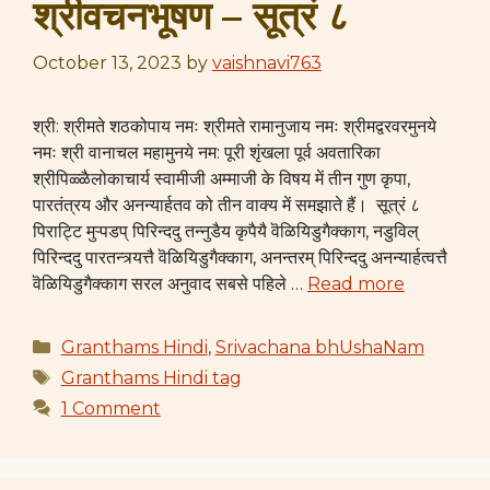
श्रीवचनभूषण – सूत्रं ८
October 13, 2023
by
vaishnavi763
श्री: श्रीमते शठकोपाय नमः श्रीमते रामानुजाय नमः श्रीमद्वरवरमुनये
नमः श्री वानाचल महामुनये नम: पूरी शृंखला पूर्व​ अवतारिका
श्रीपिळ्ळैलोकाचार्य​ स्वामीजी अम्माजी के विषय में तीन गुण कृपा,
पारतंत्रय और अनन्यार्हतव को तीन वाक्य में समझाते हैं। सूत्रं ८
पिराट्टि मुऱ्पडप् पिरिन्ददु तन्नुडैय कृपैयै वॆळियिडुगैक्काग, नडुविल्
पिरिन्ददु पारतन्त्र्यत्तै वॆळियिडुगैक्काग, अनन्तरम् पिरिन्ददु अनन्यार्हत्वत्तै
वॆळियिडुगैक्काग सरल अनुवाद सबसे पहिले …
Read more
Categories
Granthams Hindi
,
Srivachana bhUshaNam
Tags
Granthams Hindi tag
1 Comment