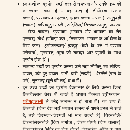
इन शब्दों का प्रयोग अच्छी तरह से न करना और उनके मूल्य को
न जानना बाधा है – वह शब्द है: तीर्थमाडा (स्नान
करना), प्रसादप्पड (प्रसाद ग्रहण करना – पाना), अमुदुपड़ी
(चावल), करियमुदु (सब्जी), अदिसिल/ तिरुक्कण्णमुत्तु (पायसम
– मीठा चावल), प्रसादम (भगवान और भागवतों का शेष
प्रसाद), तीर्थ (पवित्र जल), तिरुमंजन (भगवान के अभिषेख के
लिये जल),
इलैप्प्रसादम
/
इलैमुदु
(केले के पत्ते में प्रसाद
परोसना), मुनरावतु (चुना जो ताम्बूल और सुपारी के साथ
प्रयोग होता है)।
सामान्य शब्दों का प्रयोग करना जैसे नहा लीजिए, खा लीजिए,
चावल, पके हुए चावल, पानी, करी
(सब्जी),
वेररिलै
(पान के
पत्ते), सुण्णाम्बू (चुने की लई) बाधा हैं।
इन उच्च शब्दों का प्रयोग देवतान्तर के लिये करना जिन्हें
तिरुविल्लात तेवर भी कहते है अर्थात जिनका श्रीभगवान-
श्रीमहालक्ष्मी
से कोई सम्बन्ध न हो बाधा हैं। वह शब्द है:
तिरुपती (दिव्य देश जहाँ भगवान आनन्द से अपने इच्छा से रहते
है, उसे तिरुमला-तिरुपती भी मान सकते है), तिरुच्चोलै/
तिरुमालिरुन्चोलै (दिव्य बागीचा), तिरुप पोयगै (दिव्य तालाब),
तिरुक्कोपुरम (मंदिर का दिव्य गोपुरं), तिरुमधिल (मंदिर के पास