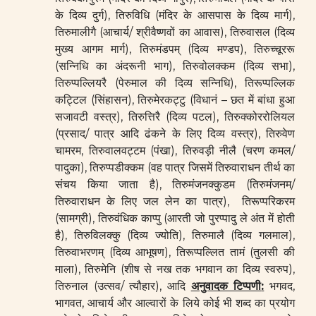
के दिव्य दुर्ग), तिरुविधि (मंदिर के आसपास के दिव्य मार्ग),
तिरुमालीगै (आचार्य/ श्रीवैष्णवों का आवास), तिरुवासल (दिव्य
मुख्य आगम मार्ग), तिरुमंडपम् (दिव्य मण्डप), तिरुच्चूररू
(सन्निधि का अंदरूनी भाग), तिरुवोलक्कम (दिव्य सभा),
तिरुप्पल्लियरै (पेरुमाल की दिव्य सन्निधि), तिरूप्पल्लिक
कट्टिल (सिंहासन), तिरुमेरकट्टु (विधानं – छत में बांधा हुआ
सजावटी वस्त्र), तिरुत्तिरै (दिव्य पटल), तिरुक्कोररोलियल
(प्रसाद/ पात्र आदि ढंकने के लिए दिव्य वस्त्र), तिरुवेण
चामरम, तिरुवालवट्टम (पंखा), तिरुवड़ी नीलै (चरण कमल/
पादुका), तिरुप्पडीक्कम (वह पात्र जिसमें तिरुवाराधन तीर्थ का
संचय किया जाता है), तिरुमंजनक्कुडम (तिरुमंजनम/
तिरुवाराधन के लिए जल लेन का पात्र), तिरूप्परिकरम
(सामग्री), तिरुवंधिक काप्पु (आरती जो पुरप्पादु ले अंत में होती
है), तिरुविलक्कु (दिव्य ज्योति), तिरुमालै (दिव्य गलमाल),
तिरुवाभरणम् (दिव्य आभूषण), तिरूप्पल्लित तामं (तुलसी की
माला), तिरुमेनि (शीष से नख तक भगवान का दिव्य स्वरुप),
तिरुनाल (उत्सव/ त्यौहार), आदि
अनुवादक टिप्पणी
:
भगवद,
भागवत, आचार्य और आल्वारों के लिये कोई भी शब्द का प्रयोग