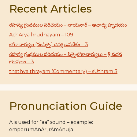
Recent Articles
రహస్య గ్రంథముల పరిచయం – నాయనార్ – ఆచార్య హృదయం
AchArya hrudhayam – 109
లోకాచార్యుల (నంపిళ్ళై) దివ్య ఉపదేశం – 3
రహస్య గ్రంథముల పరిచయం – పిళ్ళైలోకాచార్యులు – శ్రీ వచన
భూషణం – 3
thathva thrayam (Commentary) – sUthram 3
Pronunciation Guide
A is used for “aa” sound – example:
emperumAnAr, rAmAnuja