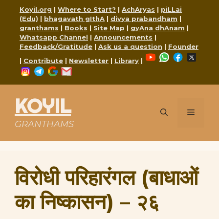
Skip
Koyil.org
|
Where to Start?
|
AchAryas
|
piLLai
to
(Edu)
|
bhagavath gIthA
|
divya prabandham
|
content
granthams
|
Books
|
Site Map
|
gyAna dhAnam
|
Whatsapp Channel
|
Announcements
|
Feedback/Gratitude
|
Ask us a question
|
Founder
YouTube
WhatsApp
Faceboo
X
|
Contribute
|
Newsletter
|
Library
|
Instagram
Telegram
Google
Mail
KOYIL
Menu
GRANTHAMS
विरोधी परिहारंगल (बाधाओं
का निष्कासन) – २६