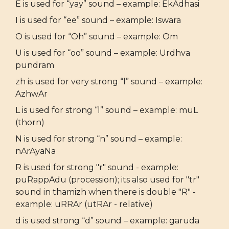
E is used for “yay” sound – example: EkAdhasi
I is used for “ee” sound – example: Iswara
O is used for “Oh” sound – example: Om
U is used for “oo” sound – example: Urdhva
pundram
zh is used for very strong “l” sound – example:
AzhwAr
L is used for strong “l” sound – example: muL
(thorn)
N is used for strong “n” sound – example:
nArAyaNa
R is used for strong "r" sound - example:
puRappAdu (procession); its also used for "tr"
sound in thamizh when there is double "R" -
example: uRRAr (utRAr - relative)
d is used strong “d” sound – example: garuda