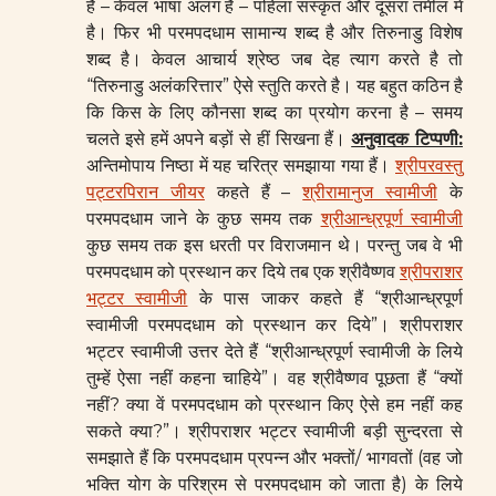
हैं – केवल भाषा अलग हैं – पहिला संस्कृत और दूसरा तमील में
है। फिर भी परमपदधाम सामान्य शब्द है और तिरुनाडु विशेष
शब्द है। केवल आचार्य श्रेष्ठ जब देह त्याग करते है तो
“तिरुनाडु अलंकरित्तार” ऐसे स्तुति करते है। यह बहुत कठिन है
कि किस के लिए कौनसा शब्द का प्रयोग करना है – समय
चलते इसे हमें अपने बड़ों से हीं सिखना हैं।
अनुवादक टिप्पणी
:
अन्तिमोपाय निष्ठा में यह चरित्र समझाया गया हैं।
श्रीपरवस्तु
पट्टरपिरान जीयर
कहते हैं –
श्रीरामानुज स्वामीजी
के
परमपदधाम जाने के कुछ समय तक
श्रीआन्ध्रपूर्ण स्वामीजी
कुछ समय तक इस धरती पर विराजमान थे। परन्तु जब वे भी
परमपदधाम को प्रस्थान कर दिये तब एक श्रीवैष्णव
श्रीपराशर
भट्टर स्वामीजी
के पास जाकर कहते हैं “श्रीआन्ध्रपूर्ण
स्वामीजी परमपदधाम को प्रस्थान कर दिये”। श्रीपराशर
भट्टर स्वामीजी उत्तर देते हैं “श्रीआन्ध्रपूर्ण स्वामीजी के लिये
तुम्हें ऐसा नहीं कहना चाहिये”। वह श्रीवैष्णव पूछता हैं “क्यों
नहीं? क्या वें परमपदधाम को प्रस्थान किए ऐसे हम नहीं कह
सकते क्या?”। श्रीपराशर भट्टर स्वामीजी बड़ी सुन्दरता से
समझाते हैं कि परमपदधाम प्रपन्न और भक्तों/ भागवतों (वह जो
भक्ति योग के परिश्रम से परमपदधाम को जाता है) के लिये