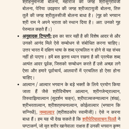
श्रीहनुमानजी बोलना, महाराज की जगह श्रीसुग्रीवजी
बोलना, पेरिया उदइयार की जगह श्रीजटायुजी बोलना, तिरु
तुलै की जगह श्रीतुलसीजी बोलना बाधा है। (गुह को भगवान
श्री राम ने अपने भ्राता को स्थान दिया है। अत: उनको गुह
पेरुमाल कहते हैं।)
अनुवादक टिप्पणी:
इस का सार यही है की विशेष आदर से और
उनको आनंद मिले ऐसे सम्बोधन से संबोधित करना चाहिए।
उत्तर भारत में दक्षिण भाषा के शब्द प्रचलित न होने से यह संभव
नहीं हो पाएगा। हमें बस इतना ध्यान रखना है की प्रत्येक शब्द
अत्यंत आदर पूर्वक, जिसको सम्बोधन करते हैं उसे अच्छा लगे
ऐसा और हमारे पूर्वाचार्य, आलवारों में प्रचलित हो ऐसा होना
चाहिए।
आल्वान / आल्वार भगवान के बड़े भक्तों के लिये प्रयोग किया
जाता हैं जैसे श्रीविभीषण आल्वान, श्रीगजेन्द्राल्वान,
तिरुवाझियाल्वान (सुदर्शन चक्र), श्रीपाञ्चजन्याल्वान (शंख),
श्रीभरताल्वान, श्रीशत्रुघनाल्वान, कोईलाल्वार (भगवान कि
सन्निधी),
नम्माल्वार
(श्रीशठकोप स्वामीजी)। ऐसे न करना
बाधा हैं। हम यह भी देख सकते है कि
श्रीपेरियावाचन पिल्लै
ने
घण्टाकर्ण, जो मृत शरीर खानेवाला राक्षस हैं उनकी भगवान कृष्ण