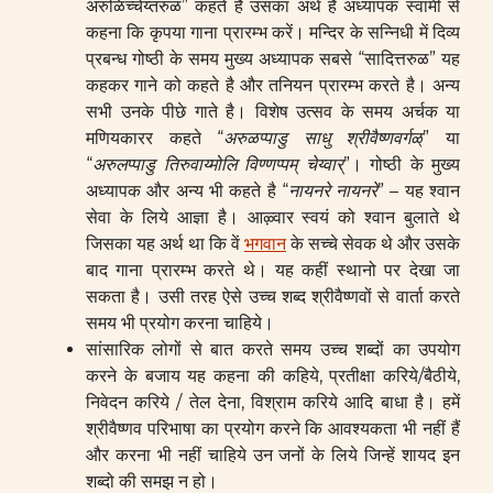
अरुळिच्चेय्तरुळ” कहते है उसका अर्थ है अध्यापक स्वामी से
कहना कि कृपया गाना प्रारम्भ करें। मन्दिर के सन्निधी में दिव्य
प्रबन्ध गोष्ठी के समय मुख्य अध्यापक सबसे “सादित्तरुळ” यह
कहकर गाने को कहते है और तनियन प्रारम्भ करते है। अन्य
सभी उनके पीछे गाते है। विशेष उत्सव के समय अर्चक या
मणियकारर कहते “
अरुळप्पाडु साधु श्रीवैष्णवर्गळ्
” या
“
अरुलप्पाडु तिरुवाय्मोलि विण्णप्पम् चेय्वार्
”। गोष्ठी के मुख्य
अध्यापक और अन्य भी कहते है “
नायनरे नायनरे
” – यह श्वान
सेवा के लिये आज्ञा है। आऴ्वार स्वयं को श्वान बुलाते थे
जिसका यह अर्थ था कि वें
भगवान
के सच्चे सेवक थे और उसके
बाद गाना प्रारम्भ करते थे। यह कहीं स्थानो पर देखा जा
सकता है। उसी तरह ऐसे उच्च शब्द श्रीवैष्णवों से वार्ता करते
समय भी प्रयोग करना चाहिये।
सांसारिक लोगों से बात करते समय उच्च शब्दों का उपयोग
करने के बजाय यह कहना की कहिये, प्रतीक्षा करिये/बैठीये,
निवेदन करिये / तेल देना, विश्राम करिये आदि बाधा है। हमें
श्रीवैष्णव परिभाषा का प्रयोग करने कि आवश्यकता भी नहीं हैं
और करना भी नहीं चाहिये उन जनों के लिये जिन्हें शायद इन
शब्दो की समझ न हो।