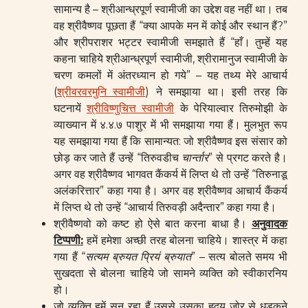
सामान्य है – श्रीआन्ध्रपूर्ण स्वामीजी का उद्देश वह नहीं था। तब
वह श्रीवैष्णव पूछता हैं “क्या आपके मन में कोई और स्थान हैं?”
और श्रीपराशर भट्टर स्वामीजी समझाते हैं “हाँ। तुम्हें यह
कहना चाहिये श्रीआन्ध्रपूर्ण स्वामीजी, श्रीरामानुज स्वामीजी के
चरण कमलों में अंतरध्यान हो गये” – यह तथ्य मेरे आचार्य
(
श्रीवरवरमुनि स्वामीजी
) ने समझाया था। इसी तरह कि
घटनायें
श्रीविष्णुचित्त स्वामीजी
के पेरियाल्वार तिरुमोझी के
व्याख्यान में ४.४.७ पाशुर में भी समझाया गया हैं। मुलभुत रूप
यह समझाया गया हैं कि सामान्यत: जो श्रीवैष्णव इस संसार को
छोड़ कर जाते हैं उन्हें “तिरुवडीच
चार्न्तार
” से प्रगट करते है।
अगर वह श्रीवैष्णव भागवत कैंकर्य में लिप्त थे तो उन्हें “तिरुनाडू
अलंकरित्तार” कहा गया है। अगर वह श्रीवैष्णव आचार्य कैंकर्य
में लिप्त थे तो उन्हें “आचार्य तिरुवड़ी अदैन्तार” कहा गया है।
श्रीवैष्णवो को कष्ट हो ऐसे बात करना बाधा है।
अनुवादक
टिप्पणी
:
हमें हमेशा अच्छी तरह बोलना चाहिये। शास्त्र में कहा
गया हैं “
सत्यम ब्रुयत प्रियं ब्रुयात
” – सत्य बोलते समय भी
सुखदता से बोलना चाहिये जो सामने व्यक्ति को स्वीकारनिय
हो।
जो व्यक्ति हमें सुन रहा हैं उससे उसका हृदय ज़ोर से धड़कने