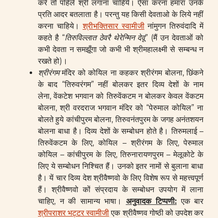
करे तो पहिले श्री लगाना चाहिये। ऐसा करना हमारा उनके
प्रति आदर बतलाता है। परन्तु यह किसी देवताओ के लिये नहीं
करना चाहिये।
श्रीभक्तिसार स्वामीजी
नांमुगन तिरुवंदादि में
कहते है “
तिरुविल्लात
ठेवरै थेरेन्मिन देवू
” (मैं उन देवताओं को
कभी देवता न समझूँगा जो कभी भी श्रीमहालक्ष्मी से सम्बन्ध न
रखते हो)।
श्रीरंगम
मंदिर को कोयिल ना कहकर श्रीरंगम बोलना, छिंकने
के बाद “तिरुवरंगम” नहीं बोलकर इतर दिव्य देशों के नाम
लेना, वेंकटेश भगवान को तिरुवेंकटम न बोलकर केवल वेंकटम
बोलना, श्री वरदराज भगवान मंदिर को “पेरुमाल कोयिल” ना
बोलते हुये कांचीपुरम बोलना, तिरुवनंतपुरम के जगह अनंतशयन
बोलना बाधा है। दिव्य देशों के सम्बोधन होते है। तिरुमलाई –
तिरुवेंकटम के लिए, कोयिल – श्रीरंगम के लिए, पेरुमाल
कोयिल – कांचीपुरम के लिए, तिरुनारायणपुरम – मेलूकोटे के
लिए ये सम्बोधन निश्चित हैं। उनको इतर नामों से बुलाना बाधा
है। यें चार दिव्य देश श्रीवैष्णवो के लिए विशेष रूप से महत्त्वपूर्ण
हैं। श्रीवैष्णवो कों संप्रदाय के सम्बोधन उपयोग में लाना
चाहिए, न की सामान्य भाषा।
अनुवादक टिप्पणी
:
एक बार
श्रीपराशर भट्टर स्वामीजी
एक श्रीवैष्णव गोष्ठी को उपदेश कर