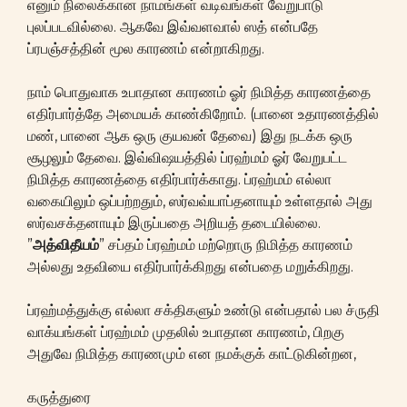
எனும் நிலைக்கான நாமங்கள் வடிவங்கள் வேறுபாடு
புலப்படவில்லை. ஆகவே இவ்வளவால் ஸத் என்பதே
ப்ரபஞ்சத்தின் மூல காரணம் என்றாகிறது.
நாம் பொதுவாக உபாதான காரணம் ஓர் நிமித்த காரணத்தை
எதிர்பார்த்தே அமையக் காண்கிறோம். (பானை உதாரணத்தில்
மண், பானை ஆக ஒரு குயவன் தேவை) இது நடக்க ஒரு
சூழலும் தேவை. இவ்விஷயத்தில் ப்ரஹ்மம் ஓர் வேறுபட்ட
நிமித்த காரணத்தை எதிர்பார்க்காது. ப்ரஹ்மம் எல்லா
வகையிலும் ஒப்பற்றதும், ஸர்வவ்யாப்தனாயும் உள்ளதால் அது
ஸர்வசக்தனாயும் இருப்பதை அறியத் தடையில்லை.
”
அத்விதீயம்
” சப்தம் ப்ரஹ்மம் மற்றொரு நிமித்த காரணம்
அல்லது உதவியை எதிர்பார்க்கிறது என்பதை மறுக்கிறது.
ப்ரஹ்மத்துக்கு எல்லா சக்திகளும் உண்டு என்பதால் பல ச்ருதி
வாக்யங்கள் ப்ரஹ்மம் முதலில் உபாதான காரணம், பிறகு
அதுவே நிமித்த காரணமும் என நமக்குக் காட்டுகின்றன,
கருத்துரை