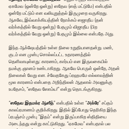
ஏகமேவ (ஒன்றே ஒன்று) ஸதேவ (ஸத் மட்டுமே) என்பதில்
ஒன்றே மட்டும் என வலியுறுத்தல் இருமுறை வருகிறது.
ஆகவே, இவ்வாக்கியத்தின் நோக்கம் ஸஜாதீய (தன்
வர்க்கத்தில் வேறு ஒன்று) பேதமும் விஜாதீய (பிற
வர்க்கத்தில் வேறு ஒன்று) பேதமும் இல்லை என்பதே அது.
இந்த ஆக்ஷேபத்தில் உள்ள நிலை உறுதியானதன்று. மண்,
குடம் என முன்பு சொல்லப்பட்ட உதாரணத்தில்
தெளிவாயுள்ளது: காரணம், கார்யம் என இருவகையில்
நமக்கு ஞானம் உண்டாகிறது. ஆகவே பொருள் ஒன்றே, அதன்
நிலைகள் வேறு என. ச்வேதகேது ப்ரஹமமே எல்லாவற்றின்
மூல காரணம் என்பதை அறிந்திலன் ஆதலால் அவனுக்கு
உபதேசம், “ஸதேவ ஸோம்ய!” என்று தொடங்குகிறது.
“
ஸதேவ இதமக்ர ஆஸீத்
” என்பதில் உள்ள “
அக்ரே
” சப்தம்
காலப்ரமாணம் குறிக்கிறது. இதில் இப்போது தெரிகிற இந்த
ப்ரபஞ்சம் முன்பு ”இதம்” என்று இருப்பாகிற ஸ்திதியை
அடைந்தது என்று காட்டுகிறது. “ஏகமேவ” என்பதால் பல