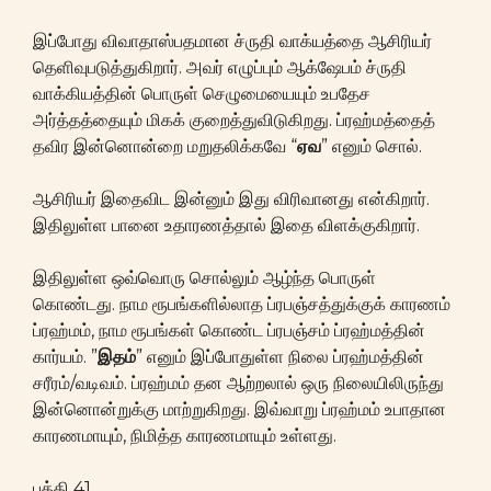
இப்போது விவாதாஸ்பதமான ச்ருதி வாக்யத்தை ஆசிரியர்
தெளிவுபடுத்துகிறார். அவர் எழுப்பும் ஆக்ஷேபம் ச்ருதி
வாக்கியத்தின் பொருள் செழுமையையும் உபதேச
அர்த்தத்தையும் மிகக் குறைத்துவிடுகிறது. ப்ரஹ்மத்தைத்
தவிர இன்னொன்றை மறுதலிக்கவே “
ஏவ
” எனும் சொல்.
ஆசிரியர் இதைவிட இன்னும் இது விரிவானது என்கிறார்.
இதிலுள்ள பானை உதாரணத்தால் இதை விளக்குகிறார்.
இதிலுள்ள ஒவ்வொரு சொல்லும் ஆழ்ந்த பொருள்
கொண்டது. நாம ரூபங்களில்லாத ப்ரபஞ்சத்துக்குக் காரணம்
ப்ரஹ்மம், நாம ரூபங்கள் கொண்ட ப்ரபஞ்சம் ப்ரஹ்மத்தின்
கார்யம். ”
இதம்
” எனும் இப்போதுள்ள நிலை ப்ரஹ்மத்தின்
சரீரம்/வடிவம். ப்ரஹ்மம் தன ஆற்றலால் ஒரு நிலையிலிருந்து
இன்னொன்றுக்கு மாற்றுகிறது. இவ்வாறு ப்ரஹ்மம் உபாதான
காரணமாயும், நிமித்த காரணமாயும் உள்ளது.
பத்தி 41