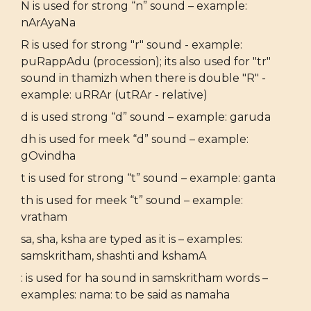
N is used for strong “n” sound – example:
nArAyaNa
R is used for strong "r" sound - example:
puRappAdu (procession); its also used for "tr"
sound in thamizh when there is double "R" -
example: uRRAr (utRAr - relative)
d is used strong “d” sound – example: garuda
dh is used for meek “d” sound – example:
gOvindha
t is used for strong “t” sound – example: ganta
th is used for meek “t” sound – example:
vratham
sa, sha, ksha are typed as it is – examples:
samskritham, shashti and kshamA
: is used for ha sound in samskritham words –
examples: nama: to be said as namaha