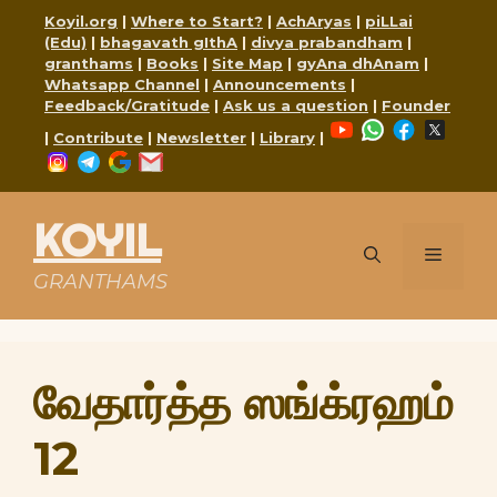
Skip
Koyil.org
|
Where to Start?
|
AchAryas
|
piLLai
to
(Edu)
|
bhagavath gIthA
|
divya prabandham
|
content
granthams
|
Books
|
Site Map
|
gyAna dhAnam
|
Whatsapp Channel
|
Announcements
|
Feedback/Gratitude
|
Ask us a question
|
Founder
YouTube
WhatsApp
Faceboo
X
|
Contribute
|
Newsletter
|
Library
|
Instagram
Telegram
Google
Mail
KOYIL
Menu
GRANTHAMS
வேதார்த்த ஸங்க்ரஹம்
12