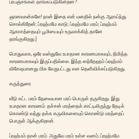
ப்ரபஞ்சங்கள் தாங்கப்படுகின்றன?
ஞானவான்களே! நான் இதை என் மனதில் நன்கு ஆராய்ந்து
சொல்கிறேன்; ப்ரஹ்மமே காடு; ப்ரஹ்மமே மரம்; ப்ரஹ்மம்
ஆகாசத்தையும் பூமியையும் உருவாக்கித் தானே
தாங்குகிறது.]
பொதுவாக, ஒரே வஸ்துவே உபாதான காரணமாகவும், நிமித்த
காரணமாகவும் இருப்பதில்லை. இந்த ஸந்தேஹம் ப்ரஹ்மம்
விசேஷமானது மிக வேறுபட்டது என தெளிவிக்கப்படுகிறது.
கருத்துரை
வீடு கட்ட மரம் தேவையான மரப் பொருள் தருகிறது. இது
உபாதான காரணம். தச்சன் மரத்தைக் காட்டிலிருந்து தேடிக்
கொண்டு வந்து தக்க கருவிகளையும் கொண்டு மரத்தைப்
பொருள் ஆக்குகிறான்.
ப்ரஹ்மம் தான் மரம். அதுவே மரம் உள்ள வனம், ப்ரஹ்மமே