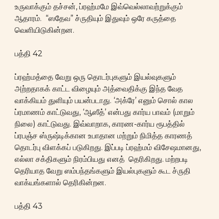
உருவாக்கும் தச்சன், ப்ரஹ்மமே இவ்வெல்லாவற்றுக்கும்
ஆதாரம். “ஸதேவ” ச்ருதியும் இதுவும் ஒரே கருத்தை
வெளியிடுகின்றன.
பத்தி 42
ப்ரஹ்மத்தை வேறு ஒரு தொடர்புகளும் இயல்வுகளும்
அற்றதாகக் காட்ட விழையும் அத்வைதிக்கு இந்த வேத
வாக்கியம் துளியும் பயன்படாது. ‘அக்ரே’ எனும் சொல் கால
ப்ரமாணம் காட்டுவது, ‘ஆஸீத்’ என்பது கார்ய பாவம் (மாறும்
நிலை) காட்டுவது. இவ்வாறாக, காரண-கார்ய ரூபத்தில்
ப்ரபஞ்ச ஸ்ருஷ்டிக்கான உபாதான மற்றும் நிமித்த காரணத்
தொடர்பு விளக்கப் படுகிறது. இப்படி ப்ரஹ்மம் விசேஷமானது,
எல்லா சக்திகளும் நிரம்பியது எனத் தெரிகிறது. மற்றபடி
தெரியாத வேறு ஸம்பந்தங்களும் இயல்புகளும் கூட ச்ருதி
வாக்யங்களால் தெரிகின்றன.
பத்தி 43