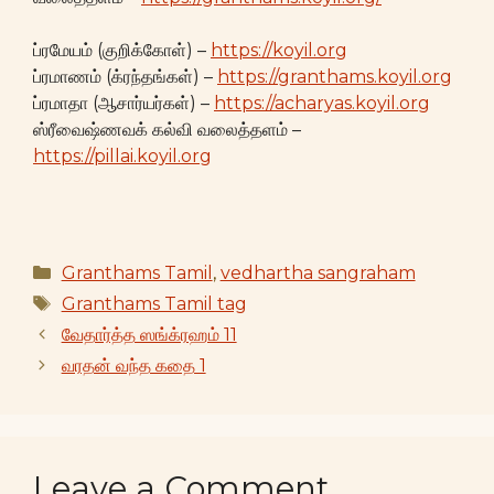
ப்ரமேயம் (குறிக்கோள்) –
https://koyil.org
ப்ரமாணம் (க்ரந்தங்கள்) –
https://granthams.koyil.org
ப்ரமாதா (ஆசார்யர்கள்) –
https://acharyas.koyil.org
ஸ்ரீவைஷ்ணவக் கல்வி வலைத்தளம் –
https://pillai.koyil.org
Categories
Granthams Tamil
,
vedhartha sangraham
Tags
Granthams Tamil tag
வேதார்த்த ஸங்க்ரஹம் 11
வரதன் வந்த கதை 1
Leave a Comment