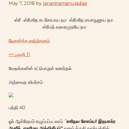
May 7, 2018
by
jananiramanujadasi
ஸ்ரீ: ஸ்ரீமதே சடகோபாய நம: ஸ்ரீமதே ராமாநுஜாய நம:
ஸ்ரீமத் வரவரமுநயே நம:
வேதார்த்த ஸங்க்ரஹம்
<< பகுதி 11
வேதங்களின் உட்பொருள் உணர்தல்
அத்வைத விமர்சம்
பத்தி 40
ஓர் ஆக்ஷேபம் எழுப்பப்படலாம். “
ஸதேவ ஸோம்ய! இதமாக்ர
ஆஸீத், ஏகமேவ அத்விதீயம்”
எனும் ச்ருதி வாக்யத்தில்