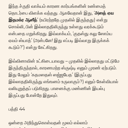
இந்த ச்ருதி வாக்யம் காரண கார்யங்களின் உண்மைத்
தொடர்பை விளக்க வந்தது. ஆகவேதான் இது, ‘
அஸத் ஏவ
இதமக்ர ஆஸீத்
’ (உயிரற்றதே முதலில் இருந்தது) என்று
சொல்லி, பின் இல்லாததிலிருந்து உள்ளது வரக்கூடும்
என்பதை மறுக்கிறது. இவ்வாக்யம், ‘குதஸ்து கலு ஸோம்ய
ஏவம் ஸ்யாத்’ (அன்பனே! இது எப்படி இவ்வாறு இருக்கக்
கூடும்?’) என்று கேட்கிறது.
இவ்வினாவின் உட்கிடையாவது – முதலில் இல்லாதது மட்டுமே
இருந்திருந்தால், காரணமற்ற ஸ்ருஷ்டி எனும் முரண் ஏற்படும்.
இது மேலும் ‘கதமஸதஸ் ஸஜ்ஜயேத’ (இருப்பது
இல்லாததிலிருந்து எங்ஙனம் உருவாகும்?) எனும் கேள்வியால்
வலியுறுத்தப் படுகிறது. பானைக்கு மண்ணின் இயல்பு
இருப்பது போன்றே இதுவும்.
பத்தி 44
ஒன்றை அறிந்துகொள்வதன் மூலம் எல்லாம்