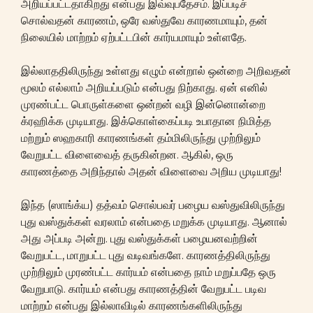
அறியப்பட்டதாகிறது என்பது இவ்வுபதேசம். இப்படிச்
சொல்வதன் காரணம், ஒரே வஸ்துவே காரணமாயும், தன்
நிலையில் மாற்றம் ஏற்பட்டபின் கார்யமாயும் உள்ளதே.
இல்லாததிலிருந்து உள்ளது எழும் என்றால் ஒன்றை அறிவதன்
மூலம் எல்லாம் அறியப்படும் என்பது நிற்காது. ஏன் எனில்
முரண்பட்ட பொருள்களை ஒன்றன் வழி இன்னொன்றை
க்ரஹிக்க முடியாது. இக்கொள்கைப்படி உபாதான நிமித்த
மற்றும் ஸஹகாரி காரணங்கள் தம்மிலிருந்து முற்றிலும்
வேறுபட்ட விளைவைத் தருகின்றன. ஆகில், ஒரு
காரணத்தை அறிந்தால் அதன் விளைவை அறிய முடியாது!
இந்த (ஸாங்க்ய) தத்வம் சொல்பவர் பழைய வஸ்துவிலிருந்து
புது வஸ்துக்கள் வரலாம் என்பதை மறுக்க முடியாது. ஆனால்
அது அப்படி அன்று. புது வஸ்துக்கள் பழையனவற்றின்
வேறுபட்ட, மாறுபட்ட புது வடிவங்களே. காரணத்திலிருந்து
முற்றிலும் முரண்பட்ட கார்யம் என்பதை நாம் மறுப்பதே ஒரு
வேறுபாடு. கார்யம் என்பது காரணத்தின் வேறுபட்ட படிவ
மாற்றம் என்பது இல்லாவிடில் காரணங்களிலிருந்து