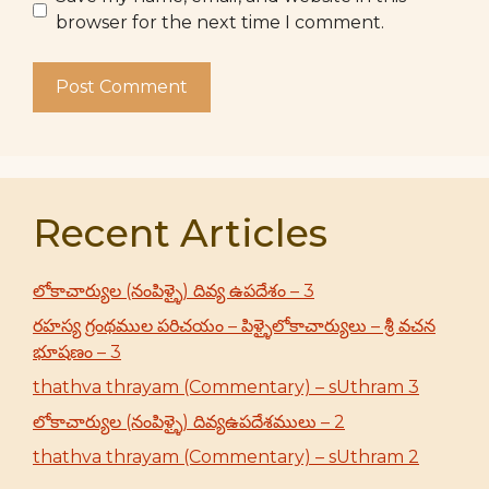
browser for the next time I comment.
Recent Articles
లోకాచార్యుల (నంపిళ్ళై) దివ్య ఉపదేశం – 3
రహస్య గ్రంథముల పరిచయం – పిళ్ళైలోకాచార్యులు – శ్రీ వచన
భూషణం – 3
thathva thrayam (Commentary) – sUthram 3
లోకాచార్యుల (నంపిళ్ళై) దివ్యఉపదేశములు – 2
thathva thrayam (Commentary) – sUthram 2