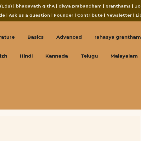
 (Edu)
|
bhagavath gIthA
|
divya prabandham
|
granthams
|
Bo
de
|
Ask us a question
|
Founder
|
Contribute
|
Newsletter
|
Li
rature
Basics
Advanced
rahasya grantham
izh
Hindi
Kannada
Telugu
Malayalam