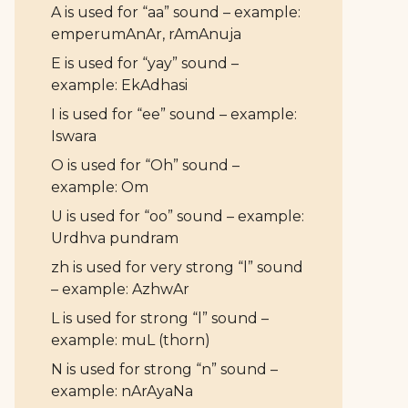
A is used for “aa” sound – example:
emperumAnAr, rAmAnuja
E is used for “yay” sound –
example: EkAdhasi
I is used for “ee” sound – example:
Iswara
O is used for “Oh” sound –
example: Om
U is used for “oo” sound – example:
Urdhva pundram
zh is used for very strong “l” sound
– example: AzhwAr
L is used for strong “l” sound –
example: muL (thorn)
N is used for strong “n” sound –
example: nArAyaNa