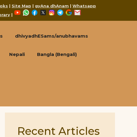
oks
|
Site Map
|
gyAna dhAnam
|
Whatsapp
YouTube
WhatsApp
Facebook
X
Instagram
Telegram
Google
Mail
brary
|
s
dhivyadhESams/anubhavams
Nepali
Bangla (Bengali)
Recent Articles