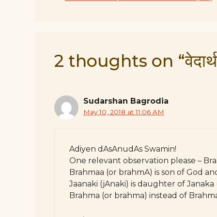
2 thoughts on “वेदार्थ 
Sudarshan Bagrodia
May 10, 2018 at 11:06 AM
Adiyen dAsAnudAs Swamin!
One relevant observation please – Br
Brahmaa (or brahmA) is son of God and
Jaanaki (jAnaki) is daughter of Janaka 
Brahma (or brahma) instead of Brahma