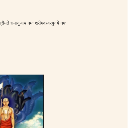
रीमते रामानुजाय नमः श्रीमद्वरवरमुनये नमः