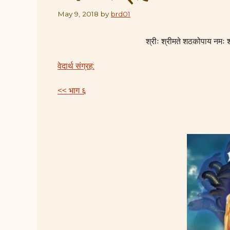
May 9, 2018
by
brd01
श्रीः श्रीमते शठकोपाय नमः श्
वेदार्थ संग्रह:
<< भाग ६