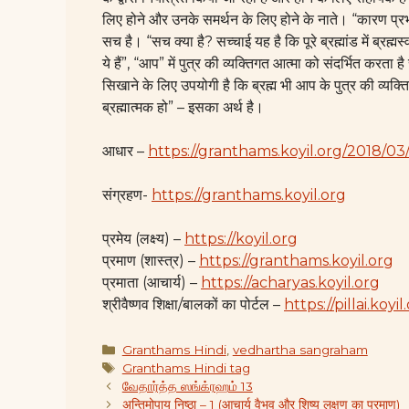
लिए होने और उनके समर्थन के लिए होने के नाते। “कारण प्रभाव 
सच है। “सच क्या है? सच्चाई यह है कि पूरे ब्रह्मांड में
ब्रह्म
स्
ये हैं”, “आप” में पुत्र की व्यक्तिगत आत्मा को संदर्भित करता है स
सिखाने के लिए उपयोगी है कि
ब्रह्म
भी आप के पुत्र की व्यक्ति
ब्रह्मात्मक हो” – इसका अर्थ है।
आधार –
https://granthams.koyil.org/2018/0
संग्रहण-
https://granthams.koyil.org
प्रमेय (लक्ष्य) –
https://koyil.org
प्रमाण (शास्त्र) –
https://granthams.koyil.org
प्रमाता (आचार्य) –
https://acharyas.koyil.org
श्रीवैष्णव शिक्षा/बालकों का पोर्टल –
https://pillai.koyil
Categories
Granthams Hindi
,
vedhartha sangraham
Tags
Granthams Hindi tag
வேதார்த்த ஸங்க்ரஹம் 13
अन्तिमोपाय निष्ठा – 1 (आचार्य वैभव और शिष्य लक्षण का प्रमाण)