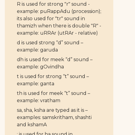
R is used for strong "r" sound -
example: puRappAdu (procession);
its also used for "tr" sound in
thamizh when there is double "R" -
example: uRRAr (utRAr - relative)
d is used strong “d” sound –
example: garuda
dh is used for meek “d” sound –
example: gOvindha
t is used for strong “t” sound –
example: ganta
th is used for meek “t” sound –
example: vratham
sa, sha, ksha are typed as it is –
examples: samskritham, shashti
and kshamA
: is used for ha sound in