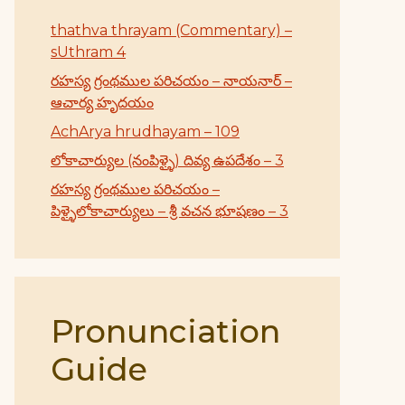
thathva thrayam (Commentary) –
sUthram 4
రహస్య గ్రంథముల పరిచయం – నాయనార్ –
ఆచార్య హృదయం
AchArya hrudhayam – 109
లోకాచార్యుల (నంపిళ్ళై) దివ్య ఉపదేశం – 3
రహస్య గ్రంథముల పరిచయం –
పిళ్ళైలోకాచార్యులు – శ్రీ వచన భూషణం – 3
Pronunciation
Guide