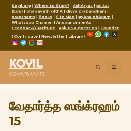
Skip
Koyil.org
|
Where to Start?
|
AchAryas
|
piLLai
to
(Edu)
|
bhagavath gIthA
|
divya prabandham
|
content
granthams
|
Books
|
Site Map
|
gyAna dhAnam
|
Whatsapp Channel
|
Announcements
|
Feedback/Gratitude
|
Ask us a question
|
Founder
YouTube
WhatsApp
Faceboo
X
|
Contribute
|
Newsletter
|
Library
|
Instagram
Telegram
Google
Mail
KOYIL
Menu
GRANTHAMS
வேதார்த்த ஸங்க்ரஹம்
15