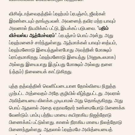
விசிஷ்டாத்வைதத்தில் ப்ரஹ்மம் ப்ரபஞ்சம், ஜீவர்கள்
இரண்டையும் தாங்குபவன். அவனைத் தவிர மற்ற யாவும்
அவனால் நியமிக்கப் பட்டு, இயக்கப் படுபவை. “
பதிம்
விச்வஸ்ய ஆத்மேச்வரம்
”. ப்ரபஞ்சம் பொய் அன்று. அது
ப்ரஹ்மனைச் சார்ந்துள்ளது. ஆத்மாக்கள் யாவும் ஸத்யம்,
ப்ரஹ்மனோடு இயைந்துள்ளபோது அவற்றின் மோக்ஷம்
ப்ராப்தமாகிறது. ப்ரஹ்மனோடு இயைந்து (அனுகூலமாக)
அல்லது இயையாது இருப்பது மோக்ஷம் அல்லது தளை
(பந்தம்) நிலையைக் காட்டுகிறது.
புத்த தத்வத்தின் வெளிப்படையான தோல்வியை நிறுத்த
முற்பட்ட அத்வைதம் அதே குழியில் வீழ்ந்துபட்டது. அவரால்
அவித்யையை விளக்க முடியாமல் அது தொங்குகிறது. அது
பொய் ஆதலால் அதை ஏதாவதோர் உண்மையோடு பிணைக்க
வேண்டும். பாம்பு பற்றிய மாயை கயிறாகிய நிஜத்தோடு
பிணைக்கப் பட்டுள்ளது. கானல் நீராகிய மாயை நிலத்தோடு
பிணைந்துள்ளது. ஆதலால் ப்ரஹ்மமே அவித்யையைத்