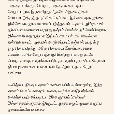
மரத்தை எரிக்கும் நெருப்பு மரத்தைக் காட்டிலும்
வேறுபட்டதாக இருக்கிறது. ஆகவே அத்வைதிகள்
கோட்பாட்டுக்குத் தார்க்கிக அடிப்படை இல்லை. ஒரு நஞ்சை
இன்னொரு நஞ்சு ஸமானப் படுத்தலாம். ஆனால் இங்கு உண்ட
நஞ்சும் ஸமானமான மருந்து நஞ்சும் வெவ்வேறு!! வெவ்வேறாக
இல்லாத போது நஞ்சை இரட்டிப்பாக உண்டால் கேடில்லை
என்றாகிவிடும். முதலில் அருந்தப்படும் நஞ்சால் உடலுக்கு
ஒரு நிலை பிறந்து, அந்த நிலையை இரண்டாவதாகக்
கொள்ளப்படும் வேறு நஞ்சு குறிக்கிறது என்பது தானே
பொருத்தமாகும். முறிக்கப்படுவதும் முறிப்பதும் வெவ்வேறான
இயல்புகளை உடையவை என்பதே ஆராய்ந்தால் தேறும்
உண்மை.
அவித்யை நீக்கும் ஞானம் உண்மையில் அவ்வாறன்று. இந்த
ஞானம் பொய்யானதால் அதை அழிக்க எதிர்பார்க்கும்
அவித்யையும் அப்படியே. இந்த ஞானம் ப்ரஹ்மன்
இல்லாததால், ஞாநம், ஜ்ஞேயம், ஞாதா எனும் மூவகை ஞான
குணகங்களே உண்மை.