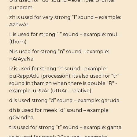
U is used for “oo” sound – example: Urdhva
pundram
zh is used for very strong “l” sound – example:
AzhwAr
L is used for strong “l” sound – example: muL
(thorn)
N is used for strong “n” sound – example:
nArAyaNa
R is used for strong "r" sound - example:
puRappAdu (procession); its also used for "tr"
sound in thamizh when there is double "R" -
example: uRRAr (utRAr - relative)
d is used strong “d” sound – example: garuda
dh is used for meek “d” sound – example:
gOvindha
t is used for strong “t” sound – example: ganta