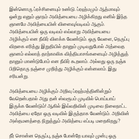
இன்னொரு ப்ரச்சினையும் உண்டு. ப்ரஹ்மமும் ஆத்மாவும்
ஒன்று எனும் ஞாநம் அவித்யையை அழிக்கிறது எனில் இந்த
ஞானமே அவித்யையின் விளைவு/வடிவம் ஆகும்.
அவித்யையின் ஒரு வடிவம் எவ்வாறு அவித்யையை
அழிக்கும் என நீவிர் விளக்க வேண்டும். ஒரு வேளை, நெருப்பு
விறகை எரித்து இறுதியில் தானும் முடிவதுபோல் அத்வைத
ஞானம் எல்லாத் தாற்காலிக வித்தியாசங்களையும் அழித்துத்
தானும் மாண்டுபோம் என நீவிர் கூறலாம். அல்லது ஒரு நஞ்சு
பிறிதொரு நஞ்சை முறித்து அழிக்கும் என்னலாம். இது
சரியன்று.
அவித்யையை அழிக்கும் அறிவு ப்ரஹ்மத்தினின்றும்
வேறென்பதால் அது தன் ஸ்வரூபம் முடிவில் பொய்யாய்
இருக்க வேண்டும்! ஆகில் இவ்வறிவின் முடிவை நிலைநாட்ட
அவித்யை ஏதோ ஒரு வடிவில் இருந்தாக வேண்டும். அறிவின்
அஸ்தமனத்தை நிறுத்தும் அவித்யை எப்படி மறைகிறது?
நீர் சொன்ன நெருப்பு, நஞ்சு போன்றே யாவும் முன்பு ஒரு