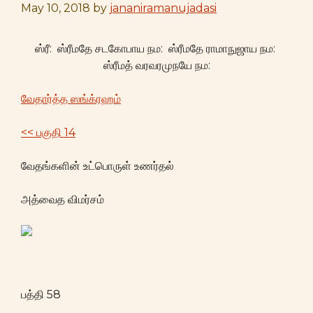
May 10, 2018
by
jananiramanujadasi
ஸ்ரீ: ஸ்ரீமதே சடகோபாய நம: ஸ்ரீமதே ராமாநுஜாய நம:
ஸ்ரீமத் வரவரமுநயே நம:
வேதார்த்த ஸங்க்ரஹம்
<< பகுதி 14
வேதங்களின் உட்பொருள் உணர்தல்
அத்வைத விமர்சம்
பத்தி 58