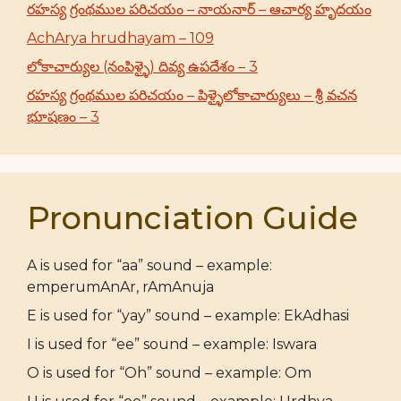
రహస్య గ్రంథముల పరిచయం – నాయనార్ – ఆచార్య హృదయం
AchArya hrudhayam – 109
లోకాచార్యుల (నంపిళ్ళై) దివ్య ఉపదేశం – 3
రహస్య గ్రంథముల పరిచయం – పిళ్ళైలోకాచార్యులు – శ్రీ వచన
భూషణం – 3
Pronunciation Guide
A is used for “aa” sound – example:
emperumAnAr, rAmAnuja
E is used for “yay” sound – example: EkAdhasi
I is used for “ee” sound – example: Iswara
O is used for “Oh” sound – example: Om