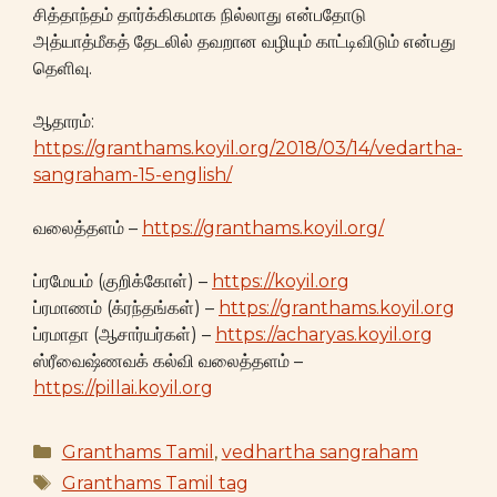
சித்தாந்தம் தார்க்கிகமாக நில்லாது என்பதோடு
அத்யாத்மீகத் தேடலில் தவறான வழியும் காட்டிவிடும் என்பது
தெளிவு.
ஆதாரம்:
https://granthams.koyil.org/2018/03/14/vedartha-
sangraham-15-english/
வலைத்தளம் –
https://granthams.koyil.org/
ப்ரமேயம் (குறிக்கோள்) –
https://koyil.org
ப்ரமாணம் (க்ரந்தங்கள்) –
https://granthams.koyil.org
ப்ரமாதா (ஆசார்யர்கள்) –
https://acharyas.koyil.org
ஸ்ரீவைஷ்ணவக் கல்வி வலைத்தளம் –
https://pillai.koyil.org
Categories
Granthams Tamil
,
vedhartha sangraham
Tags
Granthams Tamil tag