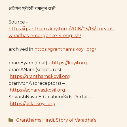
अडियेन श्रीदेवी रामानुज दासी
Source –
https://granthams.koyil.org/2018/05/13/story-of-
varadhas-emergence-4-english/
archived in
https://granthams.koyil.org/
pramEyam (goal) –
https://koyil.org
pramANam (scriptures) –
https://granthams.koyil.org
pramAthA (preceptors) –
https://acharyas.koyil.org
SrIvaishNava Education/Kids Portal –
https://pillai.koyil.org
Categories
Granthams Hindi
,
Story of Varadha's