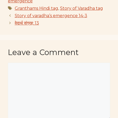
emergence
Tags
Granthams Hindi tag
,
Story of Varadha tag
Story of varadha’s emergence 14-3
वेदार्थ संग्रह: 13
Leave a Comment
Comment