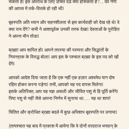
सकता हैI इस अपराध के लिए उचित दंड क्या होसकता है?…. देव गणों
की आपस में तर्क-वितर्क हो रही थीI
बृहस्पति अति ध्यान और सहनशीलता से इस कार्यवाही को देख रहे थेI वे
क्या राय देंगे? सभी ने आशापूर्वक उनकी तरफ देखाI देवताओं के पुरोहित
ने अपना मौन तोडाI
ब्रह्मा! आप शापित होI आपने तपस्या की परम्परा और सिद्धांतों के
नियन्त्रक के विरुद्ध बोलाI
आप इस के पश्चात ब्रह्मा के इस पद को खों
देंगेI
आपको आदेश दिया जाता है कि एक नहीं एक हज़ार अश्वमेध याग दोष
रहित होकर करना पड़ेगाI तभी, आपको यह
पद
वापस मिलेगाI
इसके अतिरिक्त, आप यह यज्ञ असली और जीवित पशु से हि पूर्ति करेंगेI
पिष्ट पशु से नहीं जैसे आपना निर्णय में सुनाया था…… यह था शाप!!
चिंतित और क्रोधित ब्रह्मा बदले में कुछ अभिशाप बृहस्पति पर लगायाI
(तत्पश्चात यह बाद में प्रकाश में आयेगा कि वे दोनों वरदराज भगवान् के