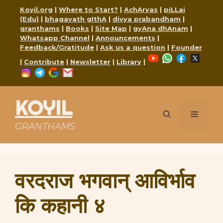
Skip
Koyil.org
|
Where to Start?
|
AchAryas
|
piLLai
to
(Edu)
|
bhagavath gIthA
|
divya prabandham
|
content
granthams
|
Books
|
Site Map
|
gyAna dhAnam
|
Whatsapp Channel
|
Announcements
|
Feedback/Gratitude
|
Ask us a question
|
Founder
YouTube
WhatsApp
Faceboo
X
|
Contribute
|
Newsletter
|
Library
|
Instagram
Telegram
Google
Mail
KOYIL
Menu
GRANTHAMS
वरदराज भगवान् आविर्भाव
कि कहानी ४