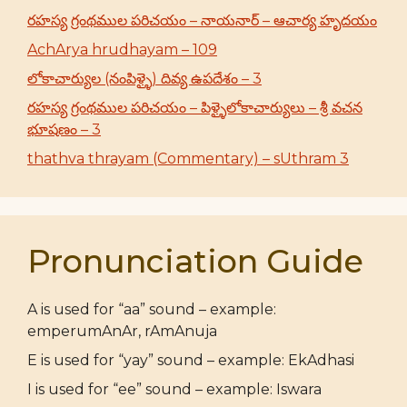
రహస్య గ్రంథముల పరిచయం – నాయనార్ – ఆచార్య హృదయం
AchArya hrudhayam – 109
లోకాచార్యుల (నంపిళ్ళై) దివ్య ఉపదేశం – 3
రహస్య గ్రంథముల పరిచయం – పిళ్ళైలోకాచార్యులు – శ్రీ వచన
భూషణం – 3
thathva thrayam (Commentary) – sUthram 3
Pronunciation Guide
A is used for “aa” sound – example:
emperumAnAr, rAmAnuja
E is used for “yay” sound – example: EkAdhasi
I is used for “ee” sound – example: Iswara