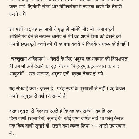
उतर आये, त्रिवेणी संगमं और नैमिशारंयम में तपस्या करने कि तैयारी
करने लगेI
इन यज्ञों द्वार, वह इन पापों से शुद्ध हो जायेंगे और जो अन्याय पूर्ण
अधिनिर्णय देने से उत्पन्न आरोप से भीI वह अपने पिता को देखने की
अपनी इच्छा पूरी करने की भी कामना करते थे जिनके समरूप कोई नहीं I
“चक्शुशाम् अविशयम्” – नेत्रों के लिए अदृश्य वह भगवान् की विलक्षणता
हैI तब भी उन्हें देखने का दृढ़ निश्चय “येन्ऱेन्ऱुम् कट्कण्णाल् कानाद
अव्वुरुवै” – उस अस्पष्ट, अदृश्य मूर्ती, ब्रह्मा तैयार हो गये I
यह संभव है क्या? ज़रूर है I परंतू स्वयं के प्रयासों से नहीं I वह केवल
अपने अनुग्रह से दर्शन दे सकते हैंI
ब्रह्मा दृढ़ता से विश्वास रखते हैं कि वह कर सकेंगेI तब हि एक
दिव्य वाणी (असारिरी) सुनाई दी; कोई दृश्य दर्शित नहीं था परंतु केवल
एक दिव्य वाणी सुनाई दीI उसने क्या व्यक्त किया ? – अगले उपाख्यान
में….