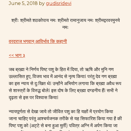
June 5, 2018
by
gudisridevi
श्रीः श्रीमते शठकोपाय नमः श्रीमते रामानुजाय नमः श्रीमद्वरवरमुनये
नमः
वरदराज भगवान् आविर्भाव कि कहानी
<< भाग ३
जब ब्रह्मा ने निर्णय पिष्ट पशु के हित में दिया, तो ऋषि और मुनि गण
उल्लासित हुए
,
विजय भाव में आनंद से नृत्य कियाI परंतु देव गण ब्रह्मा
का इस न्याय से दुःखित थेI उन्होंने अभियोग लगाया कि ब्रह्मा अवैध रूप
से शास्त्रों के विरुद्ध बोलेI इस दोष के लिए ब्रह्मा दण्डनीय हैंI सभी ने
दृढ़ता से इस पर विश्वास कियाI
न्यायपूर्णता से देखा जाये तो जीवित पशु का हि यज्ञों में प्रयोग किया
जाना चाहिए परंतु आश्चर्यजनक तरीके से यह सिफारिश किया गया है की
पिष्ट पशु को (अट्टे से बना हुआ मुर्ती) पवित्र अग्नि में अर्पण किया जा