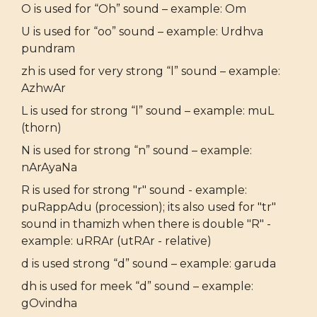
O is used for “Oh” sound – example: Om
U is used for “oo” sound – example: Urdhva
pundram
zh is used for very strong “l” sound – example:
AzhwAr
L is used for strong “l” sound – example: muL
(thorn)
N is used for strong “n” sound – example:
nArAyaNa
R is used for strong "r" sound - example:
puRappAdu (procession); its also used for "tr"
sound in thamizh when there is double "R" -
example: uRRAr (utRAr - relative)
d is used strong “d” sound – example: garuda
dh is used for meek “d” sound – example:
gOvindha