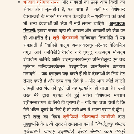
भगवान श्रीमन्नारायण
और भागवतों को छोड़ अन्य किसी का
सेवक होना मूल्यहीन है, यह बाधा है। यहाँ पर विशेषकर
देवतान्तरों के भजनो पर ध्यान केन्द्रीत है – श्रीवैष्णव को कभी
भी अन्य देवताओं की सेवा में नहीं लगना चाहिये।
अनुवादक
टिप्पणी
:
हमारा सच्चा मूल्य तो भगवान और भागवतों की सेवा पर
ही आधारीत है।
श्री गोदाम्बाजी
नाच्चियार तिरुमोलि में यह
समझाती हैं “वानिडै वालुम अव्वानवरक्कु मरैयवर वेल्वियिल
वगुत्त अवि कानिडैत्तिरिवदोर नरि पुगुन्दु कडप्पदुम मोप्पदुम
शेय्वदोप्प ऊनिडै आलि शङ्गुत्तमरक्केन्रु उन्नित्तेलुन्द एन तड
मुलैगल मानिडवरक्केन्रु पेच्चुप्पडिल वालगिल्लेन कण्डाय
मन्मदने” – जब ब्राह्मण यज्ञ करते हैं तो वे देवताओं के लिये भेंट
तैयार करते हैं और स्वयं रख लेते हैं – और अगर कोई जंगली
लोमड़ी उस भेंट को छूले तो वह मूल्यहीन हो जाता है। उसी
तरह मेरे द्वारा प्रगट की हुई भक्ति विशेषकर भगवान
श्रीमन्नारायण के लिये ही प्राप्य है – यदि यह चर्चा होती है कि
मेरी भक्ति दूसरे के लिये है तो उसी क्षण मैं अपना प्राण दे दूँगा।
इसी तरह का विषय
श्रीपिल्लै लोकाचार्य स्वामीजी
द्वारा
मुमुक्षुप्पडि के ६२वें सूत्र में समझाया गया है “
देवर्गलुक्कु
शेष्मान
पुरोडासत्तै
नाय्क्कु
इडुमापोले, ईश्वर शेष्मान आत्म वस्तुवै