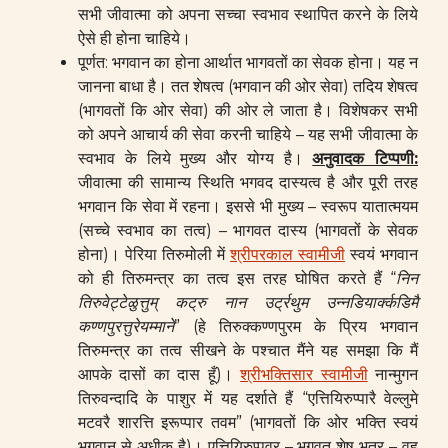
सभी जीवात्मा को अपना सच्चा स्वभाव स्थापित करने के लिये
ऐसे ही होना चाहिये।
पूर्णत: भगवान का होना आर्थात भागवतों का सेवक होना। यह न
जानना बाधा है। तत शेषत्व (भगवान की ओर सेवा) तदिय शेषत्व
(भागवतों कि ओर सेवा) की ओर ले जाता है। विशेषकर सभी
को अपने आचार्य की सेवा करनी चाहिये – यह सभी जीवात्मा के
स्वभाव के लिये मुख्य और योग्य है।
अनुवादक टिप्पणी
:
जीवात्मा की सामान्य स्थिति भगवद दास्यत्व है और पूरी तरह
भगवान कि सेवा में रहना। इससे भी मुख्य – स्वरूप यातात्मयम
(सच्चे स्वभाव का तत्व) – भागवत दास्य (भागवतों के सेवक
होना)। पेरिया तिरुमोली में
श्रीपरकाल स्वामीजी
स्वयं भगवान
को ही तिरुमन्त्र का तत्व इस तरह घोषित करते हैं “
निन
तिरुवेट्टेळुत्तुम्
कट्रु नान
उर्ट्रथुम
उन्नडियार्क्कडिमै
कण्णपुरत्तुरेयम्माने
” (हे तिरुक्कण्णपुरम के प्रिय भगवान
तिरुमन्त्र का तत्व सीखने के पश्चात मैंने यह समझा कि मैं
आपके दासों का दास हूँ)।
श्रीभक्तिसार स्वामीजी
नान्मुगन
तिरुवन्दादि के पाशुर में यह दर्शाते हैं “एत्तियिरुप्पारै वेल्लुमे
मटवरै शारत्ति इरूप्पार तवम” (भागवतों कि ओर भक्ति स्वयं
भगवान से अधीक है)। एत्तियिरुप्पवर – भगवत शेष भूतर – वह