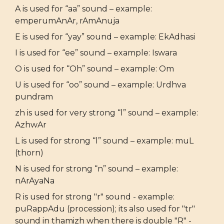
A is used for “aa” sound – example:
emperumAnAr, rAmAnuja
E is used for “yay” sound – example: EkAdhasi
I is used for “ee” sound – example: Iswara
O is used for “Oh” sound – example: Om
U is used for “oo” sound – example: Urdhva
pundram
zh is used for very strong “l” sound – example:
AzhwAr
L is used for strong “l” sound – example: muL
(thorn)
N is used for strong “n” sound – example:
nArAyaNa
R is used for strong "r" sound - example:
puRappAdu (procession); its also used for "tr"
sound in thamizh when there is double "R" -