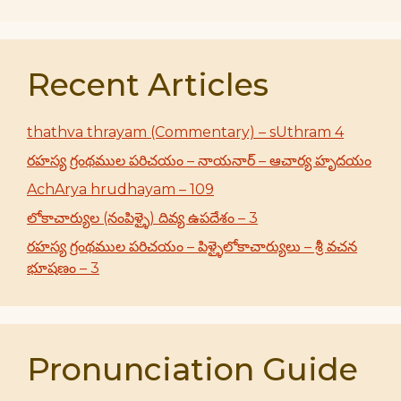
Recent Articles
thathva thrayam (Commentary) – sUthram 4
రహస్య గ్రంథముల పరిచయం – నాయనార్ – ఆచార్య హృదయం
AchArya hrudhayam – 109
లోకాచార్యుల (నంపిళ్ళై) దివ్య ఉపదేశం – 3
రహస్య గ్రంథముల పరిచయం – పిళ్ళైలోకాచార్యులు – శ్రీ వచన
భూషణం – 3
Pronunciation Guide