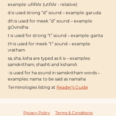
example: uRRAr (utRAr - relative)
d is used strong “d” sound – example: garuda
dh is used for meek “d” sound – example:
gOvindha
t is used for strong “t” sound – example: ganta
th is used for meek “t” sound – example:
vratham
sa, sha, ksha are typed as it is – examples:
samskritham, shashti and kshamA
: is used for ha sound in samskritham words –
examples: nama: to be said as namaha
Terminologies listing at
Reader's Guide
Privacy Policy
Terms & Conditions