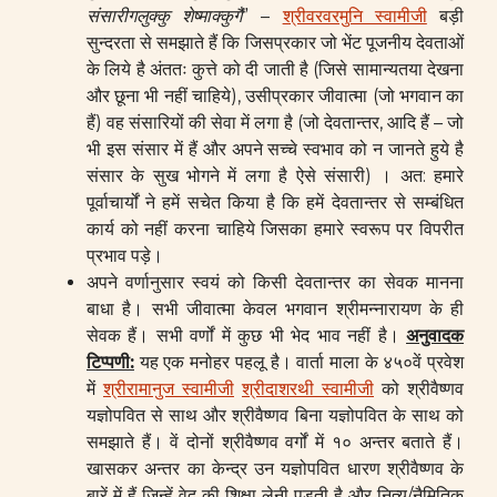
संसारीगलुक्कु
शेष्माक्कुगै
” –
श्रीवरवरमुनि स्वामीजी
बड़ी
सुन्दरता से समझाते हैं कि जिसप्रकार जो भेंट पूजनीय देवताओं
के लिये है अंततः कुत्ते को दी जाती है (जिसे सामान्यतया देखना
और छूना भी नहीं चाहिये), उसीप्रकार जीवात्मा (जो भगवान का
हैं) वह संसारियों की सेवा में लगा है (जो देवतान्तर, आदि हैं – जो
भी इस संसार में हैं और अपने सच्चे स्वभाव को न जानते हुये है
संसार के सुख भोगने में लगा है ऐसे संसारी) । अत: हमारे
पूर्वाचार्यों ने हमें सचेत किया है कि हमें देवतान्तर से सम्बंधित
कार्य को नहीं करना चाहिये जिसका हमारे स्वरूप पर विपरीत
प्रभाव पड़े।
अपने वर्णानुसार स्वयं को किसी देवतान्तर का सेवक मानना
बाधा है। सभी जीवात्मा केवल भगवान श्रीमन्नारायण के ही
सेवक हैं। सभी वर्णों में कुछ भी भेद भाव नहीं है।
अनुवादक
टिप्पणी
:
यह एक मनोहर पहलू है। वार्ता माला के ४५०वें प्रवेश
में
श्रीरामानुज स्वामीजी
श्रीदाशरथी स्वामीजी
को श्रीवैष्णव
यज्ञोपवित से साथ और श्रीवैष्णव बिना यज्ञोपवित के साथ को
समझाते हैं। वें दोनों श्रीवैष्णव वर्गों में १० अन्तर बताते हैं।
खासकर अन्तर का केन्द्र उन यज्ञोपवित धारण श्रीवैष्णव के
बारें में हैं जिन्हें वेद की शिक्षा लेनी पडती है और नित्य/नैमितिक