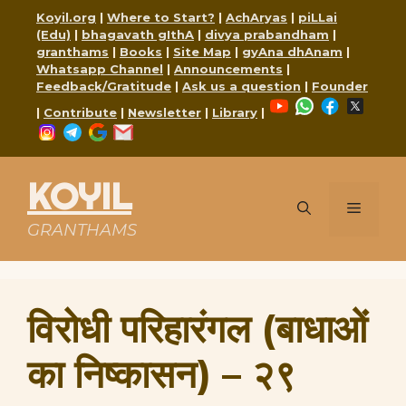
Skip
Koyil.org
|
Where to Start?
|
AchAryas
|
piLLai
to
(Edu)
|
bhagavath gIthA
|
divya prabandham
|
content
granthams
|
Books
|
Site Map
|
gyAna dhAnam
|
Whatsapp Channel
|
Announcements
|
Feedback/Gratitude
|
Ask us a question
|
Founder
YouTube
WhatsApp
Faceboo
X
|
Contribute
|
Newsletter
|
Library
|
Instagram
Telegram
Google
Mail
KOYIL
Menu
GRANTHAMS
विरोधी परिहारंगल (बाधाओं
का निष्कासन) – २९