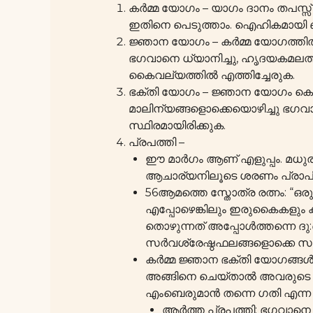
കർമ്മ യോഗം – യാഗം ദാനം തപസ്സ്
ഇതിനെ പെടുത്താം. ഐഹികമായി ബന
ജ്ഞാന യോഗം – കർമ്മ യോഗത്തിൽ 
ഭഗവാനെ ധ്യാനിച്ചു, ഹൃദയകമലത്
കൈവല്യത്തിൽ എത്തിച്ചേരുക.
ഭക്തി യോഗം – ജ്ഞാന യോഗം കൊണ
മാലിന്യങ്ങളൊക്കെയൊഴിച്ചു ഭഗ
സ്ഥിരമായിരിക്കുക.
പ്രപത്തി –
ഈ മാർഗം ആണ് എളുപ്പം. മധുരം
ആചാര്യനിലൂടെ ശരണം പ്രാപിച
56ആമത്തെ സ്തോത്ര രത്നം: “ഒരു
എപ്പോഴെങ്കിലും ഇരുകൈകളും ക
തൊഴുന്നത് അപ്പോൾത്തന്നെ ദു:
സർവശ്രേഷ്ഠഫലങ്ങളൊക്കെ സമൃദ
കർമ്മ ജ്ഞാന ഭക്തി യോഗങ്ങ
അങ്ങിനെ ചെയ്‌താൽ അവരുടെ സ്
എംബെരുമാൻ തന്നെ ഗതി എന്ന പ്
ആർത്ത പ്രപത്തി: ഭഗവാനെ നീ