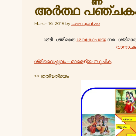
അർത്ഥ പഞ്ചക
March 16, 2019
by
sowrirajantwo
ശ്രീ: ശ്രീമതേ
ശഠകോപായ
നമ: ശ്രീമത
വാനാച
ശ്രീവൈഷ്ണവം – ഓരെളിയ സൂചിക
<< തത്വത്രയം