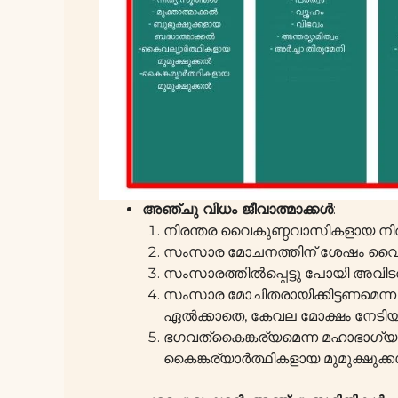
അഞ്ചു വിധം ജീവാത്മാക്കൾ
:
നിരന്തര വൈകുണ്ഠവാസികളായ ന
സംസാര മോചനത്തിന് ശേഷം വൈകുണ
സംസാരത്തിൽപ്പെട്ടു പോയി അവിടത
സംസാര മോചിതരായിക്കിട്ടണമെന്ന ബ
ഏൽക്കാതെ, കേവല മോക്ഷം നേട
ഭഗവത്കൈങ്കര്യമെന്ന മഹാഭാഗ്യത
കൈങ്കര്യാർത്ഥികളായ മുമുക്ഷുക്