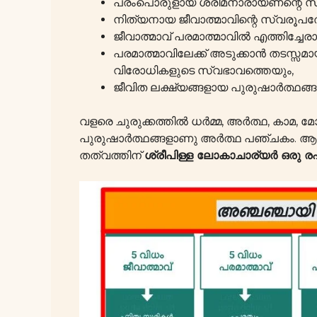
പരംപൊരുളായ ശ്രീമനാരായണന്റെ സ്വര
നിത്യനായ ജീവാത്മാവിന്റെ സ്വരൂപത്തേക
ജീവാത്മാവ് പരമാത്മാവിൽ എത്തിച്ചേരാ
പരമാത്മാവിലേക്ക് അടുക്കാൻ തടസ്സമായി 
വിരോധികളുടെ സ്വഭാവത്തെയും,
ജീവിത ലക്ഷ്യങ്ങളായ പുരുഷാർത്ഥങ്
വളരെ ചുരുക്കത്തിൽ ധർമ്മ, അർത്ഥ, കാമ, 
പുരുഷാർത്ഥങ്ങളാണു അർത്ഥ പഞ്ചകം. ആചാ
തത്വത്തിന്
ശ്രീപിള്ള ലോകാചാര്യർ ഒരു രഹസ