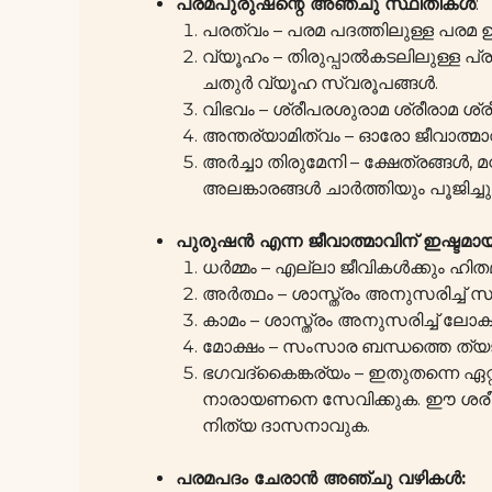
പരമപുരുഷന്റെ അഞ്ചു സ്ഥിതികൾ
:
പരത്വം – പരമ പദത്തിലുള്ള പരമ 
വ്യൂഹം – തിരുപ്പാൽകടലിലുള്ള 
ചതുർ വ്യൂഹ സ്വരൂപങ്ങൾ.
വിഭവം – ശ്രീപരശുരാമ ശ്രീരാമ 
അന്തര്യാമിത്വം – ഓരോ ജീവാത്മാവ
അർച്ചാ തിരുമേനി – ക്ഷേത്രങ്ങൾ,
അലങ്കാരങ്ങൾ ചാർത്തിയും പൂജിച്ചും വയ
പുരുഷൻ എന്ന ജീവാത്മാവിന് ഇഷ്ടമ
ധർമ്മം – എല്ലാ ജീവികൾക്കും ഹി
അർത്ഥം – ശാസ്ത്രം അനുസരിച്ച് സ
കാമം – ശാസ്ത്രം അനുസരിച്ച് ലോ
മോക്ഷം – സംസാര ബന്ധത്തെ ത്യജി
ഭഗവദ്കൈങ്കര്യം – ഇതുതന്നെ ഏറ്റ
നാരായണനെ സേവിക്കുക. ഈ ശരീരം 
നിത്യ ദാസനാവുക.
പരമപദം ചേരാൻ അഞ്ചു വഴികൾ: