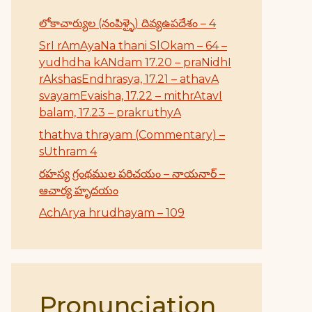
లోకాచార్యుల (నంపిళ్ళై) దివ్యఉపదేశం – 4
SrI rAmAyaNa thani SlOkam – 64 –
yudhdha kANdam 17.20 – praNidhI
rAkshasEndhrasya, 17.21 – athavA
svayamEvaisha, 17.22 – mithrAtavI
balam, 17.23 – prakruthyA
thathva thrayam (Commentary) –
sUthram 4
రహస్య గ్రంథముల పరిచయం – నాయనార్ –
ఆచార్య హృదయం
AchArya hrudhayam – 109
Pronunciation