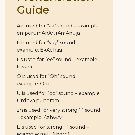
Guide
A is used for “aa” sound – example:
emperumAnAr, rAmAnuja
E is used for “yay” sound –
example: EkAdhasi
I is used for “ee” sound – example:
Iswara
O is used for “Oh” sound –
example: Om
U is used for “oo” sound – example:
Urdhva pundram
zh is used for very strong “l” sound
– example: AzhwAr
L is used for strong “l” sound –
example: muL (thorn)