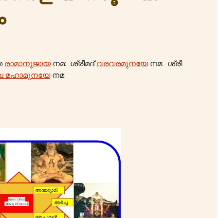
ം
േ
രാമാനുജായ
നമ: ശ്രീമദ്
വരവരമുനയേ
നമ: ശ്രീ
ല മഹാമുനയേ
നമ: