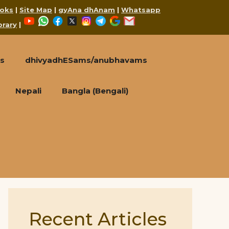
oks
|
Site Map
|
gyAna dhAnam
|
Whatsapp
YouTube
WhatsApp
Facebook
X
Instagram
Telegram
Google
Mail
brary
|
s
dhivyadhESams/anubhavams
Nepali
Bangla (Bengali)
Recent Articles