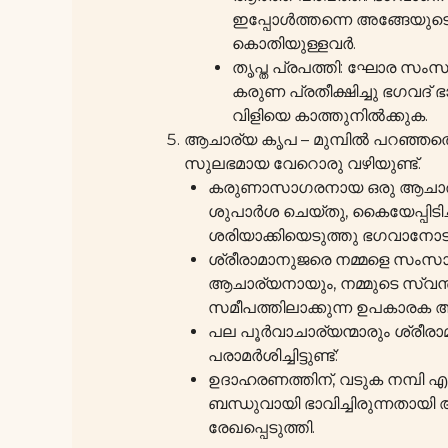
ഇപ്പോൾത്തന്നെ അങ്ങേയുടെ 
കൊതിയുള്ളവർ.
തൃപ്ത പ്രപത്തി: ഘോര സംസാ
കരുണ പ്രതീക്ഷിച്ചു ഭഗവദ
വിളിയെ കാത്തുനിൽക്കുക.
ആചാര്യ കൃപ – മുമ്പിൽ പറഞ്ഞതൊന
സുലഭമായ വേറൊരു വഴിയുണ്ട്.
കരുണാസാഗരനായ ഒരു ആചാര്
ശുപാർശ ചെയ്തു, കൈയേപ്പിടിച്ചു ക
ശരിയാക്കിയെടുത്തു ഭഗവാനോട് അ
ശ്രീരാമാനുജരെ നമ്മളെ സംസാരത്
ആചാര്യനായും, നമ്മുടെ സ്വ
സമീപത്തിലാക്കുന്ന ഉപകാരക
പല പൂർവാചാര്യന്മാരും ശ്രീര
പരാമർശിച്ചിട്ടുണ്ട്:
ഉദാഹരണത്തിന്, വടുക നമ്പി
ബന്ധുവായി ഭാവിച്ചിരുന്നതായ
രേഖപ്പെടുത്തി.