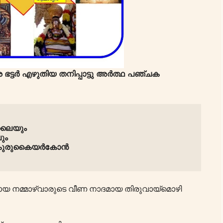
 ഭട്ടർ എഴുതിയ തനിപ്പാട്ടു അർത്ഥ പഞ്ചക
ിലൈയും
ും
് കുരുകൈയർകോൻ
ഥനായ നമ്മാഴ്വാരുടെ വീണ നാദമായ തിരുവായ്മൊഴി