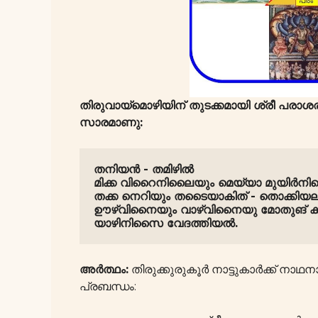
തിരുവായ്മൊഴിയിന് തുടക്കമായി ശ്രീ പരാശര
സാരമാണു:
തനിയൻ - തമിഴിൽ
മിക്ക വിറൈനിലൈയും മെയ്യാ മുയിർന
തക്ക നെറിയും തടൈയാകിത് - തൊക്കിയല
ഊഴ്വിനൈയും വാഴ്വിനൈയു മോതുങ
യാഴിനിസൈ വേദത്തിയൽ.
അർത്ഥം:
തിരുക്കുരുകൂർ നാട്ടുകാർക്ക് നാ
പ്രബന്ധം: