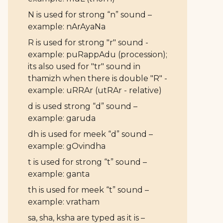
N is used for strong “n” sound –
example: nArAyaNa
R is used for strong "r" sound -
example: puRappAdu (procession);
its also used for "tr" sound in
thamizh when there is double "R" -
example: uRRAr (utRAr - relative)
d is used strong “d” sound –
example: garuda
dh is used for meek “d” sound –
example: gOvindha
t is used for strong “t” sound –
example: ganta
th is used for meek “t” sound –
example: vratham
sa, sha, ksha are typed as it is –