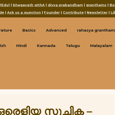
 (Edu)
|
bhagavath gIthA
|
divya prabandham
|
granthams
|
Bo
de
|
Ask us a question
|
Founder
|
Contribute
|
Newsletter
|
Li
rature
Basics
Advanced
rahasya grantham
izh
Hindi
Kannada
Telugu
Malayalam
 ഒരെളിയ സൂചിക –