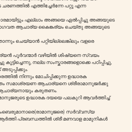
ചരണത്തിൽ എത്തിച്ചേർന്നേ പറ്റൂ എന്ന
രമായിട്ടും എല്ലാം അങ്ങയെ ഏൽപ്പിച്ചു അങ്ങയുടെ
് ഭാഗവത ആചാര്യ കൈങ്കര്യം ചെയ്തു അങ്ങയുടെ
്നും ചെയ്യാൻ പറ്റിയില്ലെങ്കിലും വളരെ
യൻ പൂർവന്മാർ വഴിയിൽ ശിഷ്യനെ സ്വയം
ൂട്ടിച്ചെന്നു, നല്ല സംസ്കാരങ്ങളൊക്കെ പഠിപ്പിച്ചു,
ടുപ്പിക്കും.
തിൽ നിന്നും മോചിപ്പിക്കുന്ന ഉദ്ധാരക
ന്തം സമാശ്രയണ ആചാര്യനെ ശ്രീരാമാനുജർക്കു
 ആചാര്യനായും കരുതണം.
ാമാനുജരുടെ ഉദ്ധാരക ദയയെ പലകുറി ആവർത്തിച്ച്
 എംബെരുമാനാരെ(രാമാനുജരെ) സർവ്വസ്യ
ി ആർത്തി പ്രബന്ധത്തിൽ ശ്രീ മണവാള മാമുനികൾ