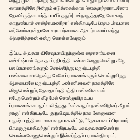
வந்து முன்பு அவதரித்தாப்போலே இப்போதும் நம்மை ஸம்ஸார
ஸாகரத்திலே நின்றும் எடுக்கைக்காக ‘ஸாக்ஷாந்நாராயணோ
தேவ:க்ருத்வா மர்த்யமயீம் தநும்| மக்நாநுத்தரதே லோகாந்
காருண்யாச் சாஸ்த்ரபாணிநா” என்கிறபடியே ப்ரதம பர்வமான
ஸர்வேஶ்வரன்தானே சரம பர்வமான ஆசார்யனாய் வந்து
அவதரித்தான் என்று கொள்ளவேணும்.
இப்படி அவதார விசேஷமாயிருந்துள்ள ஸதாசார்யனை
ஸச்சிஷ்யன் தேவதா ப்ரதிபத்தி பண்ணவேணுமென்று கீழே
பல ப்ரமாணங்களும் சொல்லிற்று; மநுஷ்யபுத்தி
பண்ணலாகாதென்று மேலே ப்ரமாணங்களும் சொல்லுகிறது.
ஆகையாலே மநுஷ்யபுத்தி பண்ணினவன் நரகத்திலே
விழுமென்றும், தேவதா ப்ரதிபத்தி பண்ணினவன்
ஈடேறுமென்றும் கீழ் மேல் சொல்லுகிற உபய
ப்ரமாணங்களாலும் பலித்தது. “எக்காலும் நண்ணிடுவர் கீழாம்
நரகு” என்கிறபடியே குருவிஷயத்தில் நரக ஹேதுவான
மநுஷ்யபுத்தியை ஸவாஸநமாக விட்டு, “பீதகவாடைப்பிரானார்
பிரமகுருவாகிவந்து” என்கிறபடியே பகவதவதாரமென்று
கொள்ளவேணுமென்னும் இவ்வர்த்தம் பரமாஸ்திகராய்,