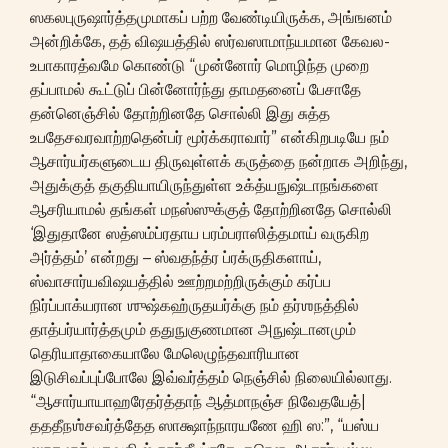
ஸகலபுருஷார்த்தமுமாகப் பற்ற வேண்டியிருக்க, அங்ஙனம்
அன்றிக்கே, தத் விஷயத்தில் ஸர்வஸாமாந்யமான கேவல-
உபாகாரத்வமே கொண்டு “முன்னோர் மொழிந்த முறை
தப்பாமல் கூட்டுப் பின்னோர்ந்து தாமதனைப் பேசாதே
தன்னெஞ்சில் தோற்றினதே சொல்லி இது சுத்த
உபதேசவரவாற்றதென்பர் மூர்க்கராவார்” என்கிறபடியே நம்
ஆசார்யர்களுடைய திருவுள்ளக் கருத்தை நன்றாக அறிந்து,
அதுக்குத் தகுதியாயிருந்துள்ள உக்த்யநுஷ்டாநங்களை
ஆசரியாமல் தங்கள் மநஸ்ஸுக்குத் தோற்றினதே சொல்லி
‘இதுதானே ஸத்ஸம்ப்ரதாய பரம்பராஸித்தமாய் வருகிற
அர்த்தம்’ என்றது – ஸ்வதந்த்ர ப்ரக்ருதிகளாய்,
ஸ்வாசார்யவிஷயத்தில் ஊற்றமற்றிருக்கும் கர்ப்ப
நிர்ப்பாக்யரான ஶுஷ்கஹ்ருதயர்க்கு நம் தர்ஶநத்தில்
தாத்பர்யார்த்தமும் ததுநுகுணமான அநுஷ்டானமும்
தெரியாதாகையாலே மேலெழுந்தவாரியான
இடுசிவப்புப்போலே இவ்வர்த்தம் நெஞ்சில் நிலையில்லாது.
“ஆசார்யாயாஹரேதர்த்தாந் ஆத்மாநஞ்ச நிவேதயேத்|
தததீநஶ்சவர்த்தேத ஸாக்ஷாந்நாரயணே ஹி ஸ:”, “யஸ்ய