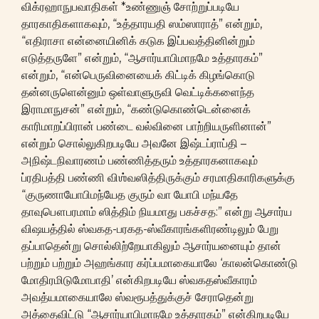
விக்ரஹாநுபவாதிகள் *உண்ணுஞ் சோற்றுப்படியே
தாரகாதிகளாகவும், “உத்தாரயதி ஸம்ஸாராத்” என்றும்,
“எதிராசா என்னையினிக் கடுக இப்பவத்தினின்றும்
எடுத்தருளே” என்றும், “ஆசார்யாபிமாநமே உத்தாரகம்”
என்றும், “என்பெருவினையைக் கிட்டிக் கிழங்கொடு
தன்னருளென்னும் ஒள்வாளுருவி வெட்டிக்களைந்த
இராமாநுசன்” என்றும், “கண்டுகொண்டென்னைக்
காரிமாறப்பிரான் பண்டை வல்வினை பாற்றியருளினான்”
என்றும் சொல்லுகிறபடியே அவனே இஷ்டப்ராப்தி –
அநிஷ்டநிவாரணம் பண்ணித்தரும் உத்தாரகனாகவும்
ப்ரதிபத்தி பண்ணி விஶ்வஸித்திருக்கும் சரமாதிகாரிகளுக்கு
“குருணாயோபிமந்யேத குரும் வா யோபி மந்யதே
தாவுபௌபரமாம் ஸித்திம் நியமாது பகச்சத:” என்று ஆசார்ய
விஷயத்தில் ஸ்வகத-பரகத-ஸ்வீகாரங்களிரண்டிலும் பேறு
தப்பாதென்று சொல்லிற்றேயாகிலும் ஆசார்யனையும் தான்
பற்றும் பற்றும் அஹங்கார கர்ப்பமாகையாலே ‘காலன்கொண்டு
மோதிரமிடுமோபாதி’ என்கிறபடியே ஸ்வகதஸ்வீகாரம்
அவத்யமாகையாலே ஸ்வரூபத்துக்குச் சேராதென்று
அத்தைவிட்டு “ஆசார்யாபிமாநமே உத்தாரகம்” என்கிறபடியே