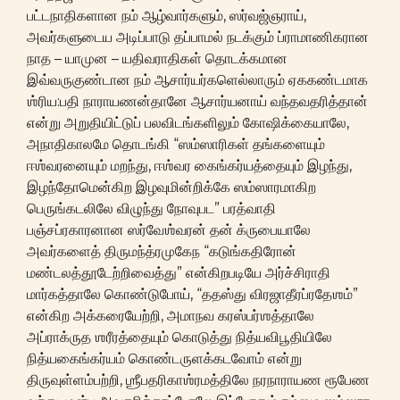
பட்டநாதிகளான நம் ஆழ்வார்களும், ஸர்வஜ்ஞராய்,
அவர்களுடைய அடிப்பாடு தப்பாமல் நடக்கும் ப்ராமாணிகரான
நாத – யாமுன – யதிவராதிகள் தொடக்கமான
இவ்வருகுண்டான நம் ஆசார்யர்களெல்லாரும் ஏககண்டமாக
ஶ்ரிய:பதி நாராயணன்தானே ஆசார்யனாய் வந்தவதரித்தான்
என்று அறுதியிட்டுப் பலவிடங்களிலும் கோஷிக்கையாலே,
அநாதிகாலமே தொடங்கி “ஸம்ஸாரிகள் தங்களையும்
ஈஶ்வரனையும் மறந்து, ஈஶ்வர கைங்கர்யத்தையும் இழந்து,
இழந்தோமென்கிற இழவுமின்றிக்கே ஸம்ஸாரமாகிற
பெருங்கடலிலே விழுந்து நோவுபட” பரத்வாதி
பஞ்சப்ரகாரனான ஸர்வேஶ்வரன் தன் க்ருபையாலே
அவர்களைத் திருமந்த்ரமுகேந “கடுங்கதிரோன்
மண்டலத்தூடேற்றிவைத்து” என்கிறபடியே அர்ச்சிராதி
மார்கத்தாலே கொண்டுபோய், “ததஸ்து விரஜாதீரப்ரதேஶம்”
என்கிற அக்கரையேற்றி, அமாநவ கரஸ்பர்ஶத்தாலே
அப்ராக்ருத ஶரீரத்தையும் கொடுத்து நித்யவிபூதியிலே
நித்யகைங்கர்யம் கொண்டருளக்கடவோம் என்று
திருவுள்ளம்பற்றி, ஶ்ரீபதரிகாஶ்ரமத்திலே நரநாராயண ரூபேண