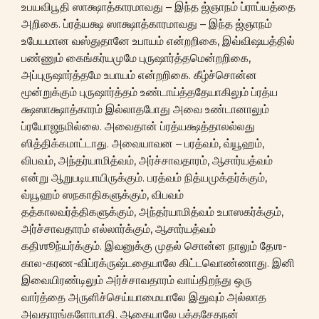
உபயவிபூதி ஸாக்ஷாத்காரமாவது – இந்த ஜ்ஞாநம் ப்ராப்யத்தை
அறிகை. ப்ரத்யக்ஷ ஸாக்ஷாத்காரமாவது – இந்த ஜ்ஞாநம்
உபேயமான வஸ்துதானே உபாயம் என்றறிகை, இவ்விஷயத்தில்
பண்ணும் கைங்கர்யமுமே புருஷார்த்தமென்றறிகை,
அப்புருஷார்த்தமே உபாயம் என்றறிகை. கீழ்ச்சொன்ன
மூன்றுக்கும் புருஷார்த்தம் உண்டாய்த்ததேயாகிலும் ப்ரத்ய
க்ஷஸாக்ஷாத்காரம் இல்லாதபோது அவை உண்டானாலும்
ப்ரயோஜநமில்லை. அவைதான் ப்ரத்யக்ஷத்தாலல்லது
ஸித்திக்கமாட்டாது. அவையாவன – பரத்வம், வ்யூஹம்,
விபவம், அந்தர்யாமித்வம், அர்ச்சாவதாரம், ஆசார்யத்வம்
என்று ஆறுபடியாயிருக்கும். பரத்வம் நித்யமுக்தர்க்கும்,
வ்யூஹம் ஸநகாதிகளுக்கும், விபவம்
தத்காலவர்த்திகளுக்கும், அந்தர்யாமித்வம் உபாஸகர்க்கும்,
அர்ச்சாவதாரம் எல்லார்க்கும், ஆசார்யத்வம்
கதிஶூந்யர்க்கும். இவனுக்கு முதல் சொன்ன நாலும் தேஶ-
கால-கரண-விப்ரக்ருஷ்டதையாலே கிட்டவொண்ணாது. இனி
இவையிரண்டிலும் அர்ச்சாவதாரம் வாய்திறந்து ஒரு
வார்த்தை அருளிச்செய்யாமையாலே இதுவும் அல்லாத
அவதாரங்களோபாதி. ஆகையாலே பத்தசேதநன்