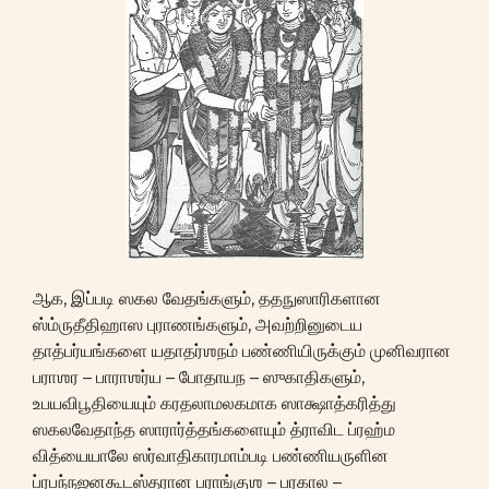
ஆக, இப்படி ஸகல வேதங்களும், ததநுஸாரிகளான
ஸ்ம்ருதீதிஹாஸ புராணங்களும், அவற்றினுடைய
தாத்பர்யங்களை யதாதர்ஶநம் பண்ணியிருக்கும் முனிவரான
பராஶர – பாராஶர்ய – போதாயந – ஸுகாதிகளும்,
உபயவிபூதியையும் கரதலாமலகமாக ஸாக்ஷாத்கரித்து
ஸகலவேதாந்த ஸாரார்த்தங்களையும் த்ராவிட ப்ரஹ்ம
வித்யையாலே ஸர்வாதிகாரமாம்படி பண்ணியருளின
ப்ரபந்நஜனகூடஸ்தரான பராங்குஶ – பரகால –