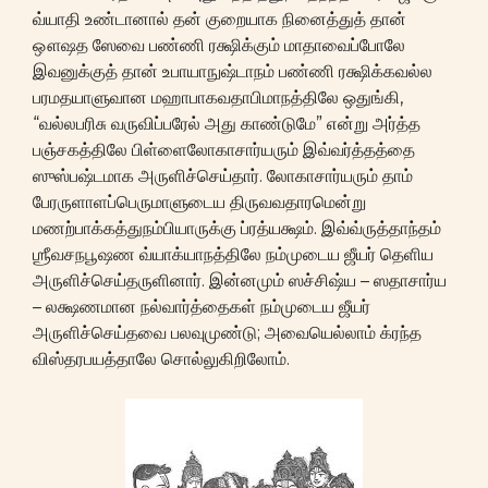
வ்யாதி உண்டானால் தன் குறையாக நினைத்துத் தான்
ஔஷத ஸேவை பண்ணி ரக்ஷிக்கும் மாதாவைப்போலே
இவனுக்குத் தான் உபாயாநுஷ்டாநம் பண்ணி ரக்ஷிக்கவல்ல
பரமதயாளுவான மஹாபாகவதாபிமாநத்திலே ஒதுங்கி,
“வல்லபரிசு வருவிப்பரேல் அது காண்டுமே” என்று அர்த்த
பஞ்சகத்திலே பிள்ளைலோகாசார்யரும் இவ்வர்த்தத்தை
ஸுஸ்பஷ்டமாக அருளிச்செய்தார். லோகாசார்யரும் தாம்
பேரருளாளப்பெருமாளுடைய திருவவதாரமென்று
மணற்பாக்கத்துநம்பியாருக்கு ப்ரத்யக்ஷம். இவ்வ்ருத்தாந்தம்
ஶ்ரீவசநபூஷண வ்யாக்யாநத்திலே நம்முடைய ஜீயர் தெளிய
அருளிச்செய்தருளினார். இன்னமும் ஸச்சிஷ்ய – ஸதாசார்ய
– லக்ஷணமான நல்வார்த்தைகள் நம்முடைய ஜீயர்
அருளிச்செய்தவை பலவுமுண்டு; அவையெல்லாம் க்ரந்த
விஸ்தரபயத்தாலே சொல்லுகிறிலோம்.