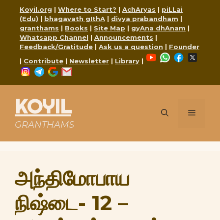
Skip
Koyil.org
|
Where to Start?
|
AchAryas
|
piLLai
to
(Edu)
|
bhagavath gIthA
|
divya prabandham
|
content
granthams
|
Books
|
Site Map
|
gyAna dhAnam
|
Whatsapp Channel
|
Announcements
|
Feedback/Gratitude
|
Ask us a question
|
Founder
YouTube
WhatsApp
Faceboo
X
|
Contribute
|
Newsletter
|
Library
|
Instagram
Telegram
Google
Mail
KOYIL
Menu
GRANTHAMS
அந்திமோபாய
நிஷ்டை- 12 –