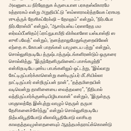
அவனுடைய நிர்ஹேதுக க்ருபையான பரகதஸ்வீகாரமே
உத்தாரகம் என்று அறுதியிட்டு “ஸம்ஸாராவர்த்தவேக ப்ரஶமந
ஶுபத்ருக் தேஶிகப்ரேக்‌ஷி – தோஹம்” என்றும், “நிர்பயோ
நிர்பரோஸ்மி” என்றும், “ஆசார்யஸ்ய ப்ரஸாதேந மம
ஸர்வம்பீப்ஸிதம்| ப்ராப்நுயாமீதி விஶ்வாஸோ யஸ்யாஸ்தி ஸ
ஸுகீ பவேத்” என்றும், ‘தனத்தாலுமேதுங்குறைவிலேன்
எந்தை சடகோபன் பாதங்கள் யாமுடைய பற்று” என்றும்,
சொல்லுகிறபடியே த்ருஷ்டாத்ருஷ்டங்களிரண்டும் ஒருகரை
சொல்லித்து. “இருந்தேனிருவினைப் பாசங்கழற்றி”
என்கிறபடியே புண்ய பாபங்களிலும் ஒட்டற்று, “இவ்வாறு
கேட்டிருப்பார்க்காளென்று கண்டிருப்பர் மீட்சியில்லா
நாட்டிருப்பார் என்றிருப்பன் நான்”, “தத்தமிறையின்
வடிவென்று தாளினையை வைத்தவரை”, “நீதியால்
வந்திருப்பார்க்குண்டியிழியாவான்” என்றும், “இருள்தரு
மாஞாலத்தே இன்புற்று வாழும் தெருள் தருமா
தேசிகனைச்சேர்ந்து” என்றும் சொல்லுகிறபடியே
நித்யவிபூதியோடு லீலாவிபூதியோடு வாசியற
காலதத்தவமுள்ளதனையும் ஆநந்தமக்நராய்க்கொண்டு