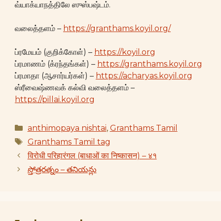
வ்யாக்யாநத்திலே ஸுஸ்பஷ்டம்.
வலைத்தளம் –
https://granthams.koyil.org/
ப்ரமேயம் (குறிக்கோள்) –
https://koyil.org
ப்ரமாணம் (க்ரந்தங்கள்) –
https://granthams.koyil.org
ப்ரமாதா (ஆசார்யர்கள்) –
https://acharyas.koyil.org
ஸ்ரீவைஷ்ணவக் கல்வி வலைத்தளம் –
https://pillai.koyil.org
Categories
anthimopaya nishtai
,
Granthams Tamil
Tags
Granthams Tamil tag
विरोधी परिहारंगल (बाधाओं का निष्कासन) – ४१
స్తోత్రరత్నం – తనియన్లు