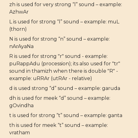
zh is used for very strong “l” sound – example:
AzhwAr
L is used for strong “l” sound – example: muL
(thorn)
N is used for strong “n” sound – example:
nArAyaNa
R is used for strong "r" sound - example:
puRappAdu (procession); its also used for "tr"
sound in thamizh when there is double "R" -
example: uRRAr (utRAr - relative)
d is used strong “d” sound – example: garuda
dh is used for meek “d” sound – example:
gOvindha
t is used for strong “t” sound – example: ganta
th is used for meek “t” sound – example:
vratham