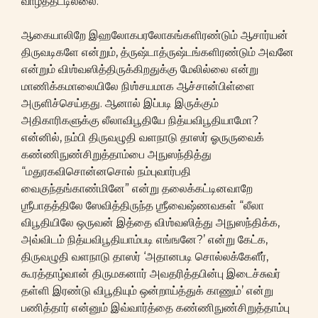
வாழத்தட்டில்லை.
ஆகையாலிறே இஹலோகபரலோகங்களிரண்டும் ஆசார்யன்
திருவடிகளே என்றும், த்ருஷ்டாத்ருஷ்டங்களிரண்டும் அவனே
என்றும் விஶ்வஸித்திருக்கிறதுக்கு மேலில்லை என்று
மாணிக்கமாலையிலே நிஶ்சயமாக ஆச்சான்பிள்ளை
அருளிச்செய்தது. ஆனால் இப்படி இருக்கும்
அதிகாரிகளுக்கு லீலாவிபூதியே நித்யவிபூதியாமோ?
என்னில், நம்பி திருவழுதி வளநாடு தாஸர் ஓருருவைக்
கண்ணிநுண்சிறுத்தாம்பை அநுஸந்தித்து
“மதுரகவிசொன்னசொல் நம்புவார்பதி
வைகுந்தங்காண்மினே” என்று தலைக்கட்டினவாறே
ஶ்ரீபாதத்திலே ஸேவித்திருந்த ஶ்ரீவைஷ்ணவகள் “லீலா
விபூதியிலே ஒருவன் இத்தை விஶ்வஸித்து அநுஸந்திக்க,
அவ்விடம் நித்யவிபூதியாம்படி எங்ஙனே?’ என்று கேட்க,
திருவழுதி வளநாடு தாஸர் ‘அதானபடி சொல்லக்கேளீர்,
கூரத்தாழ்வான் திருமகனார் அவதரித்தபின்பு இடைச்சுவர்
தள்ளி இரண்டு விபூதியும் ஒன்றாய்த்துக் காணும்’ என்று
பணித்தார் என்னும் இவ்வார்த்தை கண்ணிநுண்சிறுத்தாம்பு