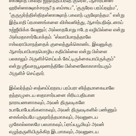
ஸாக்ஷாத் பகவதி ஜ்ஞாந்தீபப்ரதே குரௌ, ஆசார்யஸ்ஸ
ஹரிஸ்ஸாக்ஷாச்சரரூபீ ந ஸம்ஶய:”, ‘குருரேவ பரம்ப்ரஹ்ம”,
“குருமூர்த்திஸ்திதஸ்ஸாக்ஷாத் பகவாந் புருஷோத்தம:” என்று
இத்யாதி ப்ரமாணங்களை விஶ்வஸித்து, ஆசார்யநிஷ்டனாய்
உஜ்ஜீவிக்க வேணும்; அல்லாதபோது ஈடேற வழியில்லை என்று
அஸ்மதாசார்யோக்தம். “ஸ்வாபிமாநத்தாலே
ஈஶ்வராபிமாநத்தைக் குலைத்துக்கொண்ட இவனுக்கு
ஆசார்யாபிமாநமொழிய கதியில்லை என்று பிள்ளை
பலகாலும் அருளிச்செய்யக் கேட்டிருக்கையாயிருக்கும்”
என்று ஶ்ரீவசநபூஷணத்திலே பிள்ளைலோகாசார்யரும்
அருளிச் செய்தார்.
இவ்வர்த்தம் ஸத்ஸம்ப்ரதாய பரம்பரா ஸித்தமாகையாலே
தந்தாமுடைய ஸதாசார்யனை ஶ்ரிய:பதியான
நாராயணனாகவும், அவன் திருவடிகளே
உபாயோபேயங்களாகவும், அவன் திருவடிகளில் பண்ணும்
கைங்கர்யமே புருஷார்த்தமாகவும், அவனுடைய
முகோல்லாஸமே பலமாகவும், ப்ராப்யபூமியும் அவன்
எழுந்தருளியிருக்கிற இடமாகவும், அவனுடைய