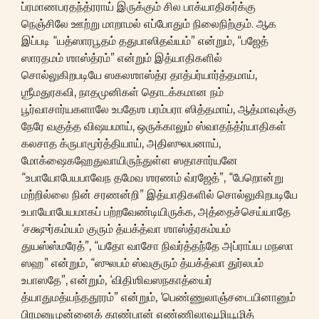
ப்ரமாணபரதந்த்ரராய் இருக்கும் சில பாக்யாதிகர்க்கு
நெஞ்சிலே ஊற்று மாறாமல் எப்போதும் நிலைநிற்கும். ஆக
இப்படி “யத்ஸாரபூதம் ததுபாஸிதவ்யம்” என்றும், “பஜேத்
ஸாரதமம் ஶாஸ்த்ரம்” என்றும் இத்யாதிகளில்
சொல்லுகிறபடியே ஸகலஶாஸ்த்ர தாத்பர்யார்த்தமாய்,
ஶ்ரீமதுரகவி, நாதமுனிகள் தொடக்கமான நம்
பூர்வாசார்யகளாலே உபதேஶ பரம்பரா ஸித்தமாய், ஆத்மாவுக்கு
நேரே வகுத்த விஷயமாய், ஒருக்காலும் ஸ்வாதந்த்ர்யாதிகள்
கலசாத க்ருபாமூர்த்தியாய், அதிஸுலபனாய்,
மோக்ஷைகஹேதுவாயிருந்துள்ள ஸதாசார்யனே
“உபாயோபேயபாவேந தமேவ ஶரணம் வ்ரஜேத்”, “பேறொன்று
மற்றில்லை நின் சரணன்றி” இத்யாதிகளில் சொல்லுகிறபடியே
உபாயோபேயமாகப் பற்றவேண்டியிருக்க, அத்தைச்செய்யாதே
‘சக்ஷுர்கம்யம் குரும் த்யக்த்வா ஶாஸ்த்ரகம்யம்
துயஸ்ஸ்மரேத்”, “யதோ வாசோ நிவர்த்தந்தே அப்ராப்ய மநஸா
ஸஹ” என்றும், “ஸுலபம் ஸ்வகுரும் த்யக்த்வா துர்லபம்
உபாஸதே”, என்றும், ‘விதிஶிவஸநகாத்யைர்
த்யாதுமத்யந்ததூரம்” என்றும், ‘பெண்ணுலாஞ்சடையினானும்
பிரமனுமுன்னைக் காண்பான் எண்ணிலாவூழியூழித்