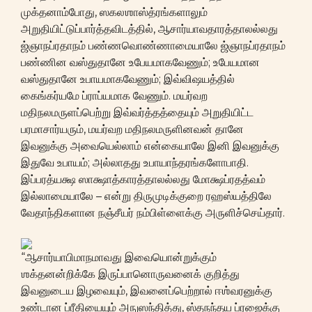
முக்தனாம்போது, ஸகலஶாஸ்த்ரங்களாலும்
அறுதியிட்டுப்பார்த்தவிடத்தில், ஆசார்யாவதாரத்தாலல்லது
ஜ்ஞாநப்ரதாநம் பண்ணவொண்ணாமையாலே ஜ்ஞாநப்ரதாநம்
பண்ணின வஸ்துதானே உபேயமாகவேணும்; உபேயமான
வஸ்துதானே உபாயமாகவேணும்; இவ்விஷயத்தில்
கைங்கர்யமே ப்ராப்யமாக வேணும். மயர்வற
மதிநலமருளப்பெற்று இவ்வர்த்தத்தையும் அறுதியிட்ட
பரமாசார்யரும், மயர்வற மதிநலமருளினவன் தானே
இவனுக்கு அவையெல்லாம் என்கையாலே இனி இவனுக்கு
இதுவே உபாயம்; அல்லாதது உபாயாந்தரங்களோபாதி.
இப்பரத்யக்ஷ ஸாக்ஷாத்காரத்தாலல்லது மோக்ஷப்ரதத்வம்
இல்லாமையாலே – என்று திருமுடிக்குறை ரஹஸ்யத்திலே
வேதாந்திகளான நஞ்சீயர் நம்பிள்ளைக்கு அருளிச்செய்தார்.
“ஆசார்யாபிமாநமாவது இவையொன்றுக்கும்
ஶக்தனன்றிக்கே இருப்பானொருவனைக் குறித்து
இவனுடைய இழவையும், இவனைப்பெற்றால் ஈஶ்வரனுக்கு
உண்டான ப்ரீதியையும் அநுஸந்தித்து, ஸ்தநந்தய ப்ரஜைக்கு