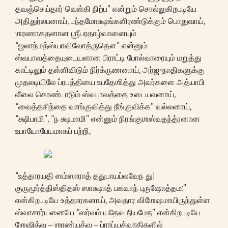
தவஞ்செய்தார் வெள்கி நிற்ப” என்றும் சொல்லுகிறபடியே
அதிதுர்லபனாய், பந்தமோக்ஷங்களிரண்டுக்கும் பொதுவாய்,
ஶரணாகதனான ஶ்ரீபரதாழ்வானையும்
“ஜலாந்மத்ஸ்யாவிவோத்ருதௌ” என்னும்
ஸ்வபாவத்தையுடையளான பிராட்டி போல்வாரையும் மறுத்து
காட்டிலும் தள்ளிவிடும் நிர்க்ருணனாய், அர்ஜுநாதிகளுக்கு
முதலடியிலே ப்ரபத்தியை உபதேஶித்து அவர்களை அத்யாபி
லீலை கொண்டாடும் ஸ்வபாவத்தை உடையவனாய்,
“வைத்தசிந்தை வாங்குவித்து நீங்குவிக்க” வல்லனாய்,
“க்ஷிபாமி”, “ந க்ஷமாமி” என்னும் நிரங்குஶஸ்வதந்த்ரனான
உபாயோபேயமாகப் பற்றி,
“உத்தாரயதி ஸம்ஸாராத் ததுபாயப்லவேந து|
குருமூர்த்திஸ்திதஸ் ஸாக்ஷாத் பகவாந் புருஷோத்தம:”
என்கிறபடியே உத்தாரகனாய், அவதார விஶேஷமாயிருந்துள்ள
ஸ்வாசார்யனையே “ஸர்வம் யதேவ நியமேந” என்கிறபடியே
ஶேஷித்வ – ஶரண்யத்வ – ப்ராப்யத்வாதிகளில்