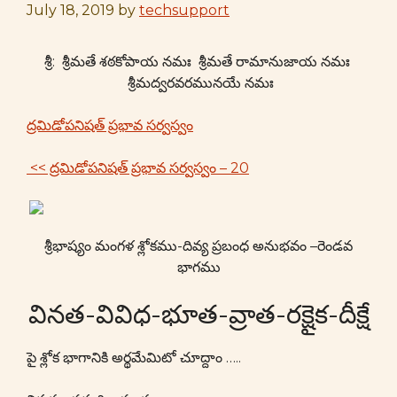
July 18, 2019
by
techsupport
శ్రీ: శ్రీమతే శఠకోపాయ నమః శ్రీమతే రామానుజాయ నమః
శ్రీమద్వరవరమునయే నమః
ద్రమిడోపనిషత్ ప్రభావ సర్వస్వం
<< ద్రమిడోపనిషత్ ప్రభావ సర్వస్వం – 20
శ్రీభాష్యం మంగళ శ్లోకము-దివ్య ప్రబంధ అనుభవం –రెండవ
భాగము
వినత-వివిధ-భూత-వ్రాత-రక్షైక-దీక్షే
పై శ్లోక భాగానికి అర్థమేమిటో చూద్దాం …..