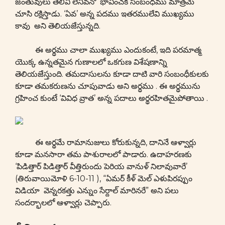
జంతువులు తెలివి లెనివనో భావించక సంబంధము మాత్రమే
చూసి రక్షిస్తాడు. ‘ఏవ’ అన్న పదము ఇతరములేవి ముఖ్యము
కావు అని తెలియజేస్తున్నది.
ఈ అర్థము చాలా ముఖ్యము ఎందుకంటే, ఇది పరమాత్మ
యొక్క ఉన్నతమైన గుణాలలో ఒకగుణ విశేషణాన్ని
తెలియజేస్తుంది. తమదాసులను కూడా దాటి వారి సంబంధీకులకు
కూడా తమకరుణను చూపువాడు అని అర్థము . ఈ అర్థమును
గ్రహించ కుంటే ‘వివిధ వ్రాత’ అన్న పదాలు అర్థరహితమైపోతాయి .
ఈ అర్థమే రామానుజులు కోరుకున్నది, దానినే ఆళ్వార్లు
కూడా మనసారా తమ పాశురాలలో పాడారు. ఉదాహరణకు
‘పిడిత్తార్ పిడిత్తార్ వీత్తిరుందు పెరియ వానుళ్ నిలావువారే’
(తిరువాయిమోళి 6-10-11 ), “ఏమర్ కీళ్ మెల్ ఎళుపిరప్పుం
విడియా వెన్నరకత్తు ఎన్నుం సేర్దాల్ మారినరే” అని పలు
సందర్భాలలో ఆళ్వార్లు చెప్పారు.