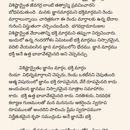
విశిష్టాద్వైత జీవగర్ర లాంటి తత్వాన్ని ప్రవచించారని
బోధపడుతుంది . మనకు జ్ఞానమార్గమని భక్తిమార్గమని రెండు
మార్గాలున్నాయి. చారిత్రకంగా ఈ రెండు మార్గాలకు ఉన్న భేదాల
గురించి విస్త్రుతంగా చర్చించబడింది. భగవద్రామానుజుల
విశిష్టాద్వైత వేదాంతాన్ని భక్తి మార్గమని తప్పుగా నిర్వచించారు.
ఇందులో ఉన్న గందరగోళం ఏమిటంటే భక్తి మార్గము నిస్సారమైన,
వదిలి వేయవలసిన జ్ఞాన మార్గములోని భేదము. జ్ఞాన మార్గము
భక్తి అనే ఉత్త భావావేశమైనది అని చెప్పవచ్చు.
విశిష్టాద్వైతం జ్ఞానం మార్గం, భక్తి మార్గం
రెండూ విభిన్నమార్గాలని చెప్పదు, రెండు ఒకటేనని చెపుతుంది.
ఆత్మ విషయంలో జ్ఞానం భక్తి రూపమైనది, వేరే రూపమైనది కాదు .
అందువలన జ్ఞానము నిస్సారమైన సూత్రాల సమాహారం
కాదు. భక్తి ఉత్త భావావేశమైనది కాదు. నిరతిశయ, నిరవధిక
కల్యాణ గుణములతో మన మనసును ఆకర్షించు స్వరూప
రూపములతో అందరిని పాలించు ప్రేమ స్వరూపముగా
నిర్హేతుకమైన కృపా సముద్రుడు అనే జ్ఞానమే భక్తి .