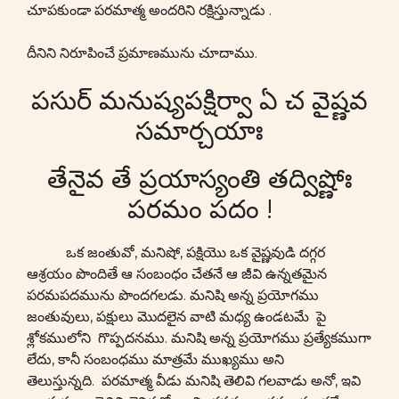
చూపకుండా పరమాత్మ అందరిని రక్షిస్తున్నాడు .
దీనిని నిరూపించే ప్రమాణమును చూదాము.
పసుర్ మనుష్యపక్షిర్వా ఏ చ వైష్ణవ
సమార్చయాః
తేనైవ తే ప్రయాస్యంతి తద్విష్ణోః
పరమం పదం !
ఒక జంతువో, మనిషో, పక్షియొ ఒక వైష్ణవుడి దగ్గర
ఆశ్రయం పొందితే ఆ సంబంధం చేతనే ఆ జీవి ఉన్నతమైన
పరమపదమును పొందగలడు. మనిషి అన్న ప్రయోగము
జంతువులు, పక్షులు మొదలైన వాటి మధ్య ఉండటమే పై
శ్లోకములోని గొప్పదనము. మనిషి అన్న ప్రయోగము ప్రత్యేకముగా
లేదు, కానీ సంబంధము మాత్రమే ముఖ్యము అని
తెలుస్తున్నది. పరమాత్మ వీడు మనిషి తెలివి గలవాడు అనో, ఇవి