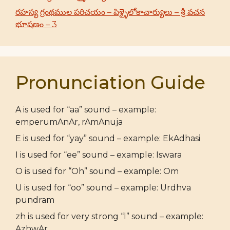
రహస్య గ్రంథముల పరిచయం – పిళ్ళైలోకాచార్యులు – శ్రీ వచన
భూషణం – 3
Pronunciation Guide
A is used for “aa” sound – example:
emperumAnAr, rAmAnuja
E is used for “yay” sound – example: EkAdhasi
I is used for “ee” sound – example: Iswara
O is used for “Oh” sound – example: Om
U is used for “oo” sound – example: Urdhva
pundram
zh is used for very strong “l” sound – example:
AzhwAr