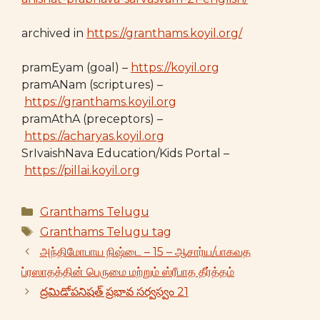
archived in
https://granthams.koyil.org/
pramEyam (goal) –
https://koyil.org
pramANam (scriptures) –
https://granthams.koyil.org
pramAthA (preceptors) –
https://acharyas.koyil.org
SrIvaishNava Education/Kids Portal –
https://pillai.koyil.org
Categories
Granthams Telugu
Tags
Granthams Telugu tag
அந்திமோபாய நிஷ்டை – 15 – ஆசார்ய/பாகவத
ப்ரஸாதத்தின் பெருமை மற்றும் ஸ்ரீபாத தீர்த்தம்
ద్రమిడోపనిషత్ ప్రభావ సర్వస్వం 21