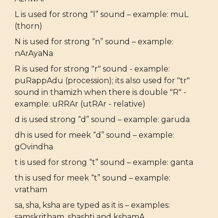
L is used for strong “l” sound – example: muL
(thorn)
N is used for strong “n” sound – example:
nArAyaNa
R is used for strong "r" sound - example:
puRappAdu (procession); its also used for "tr"
sound in thamizh when there is double "R" -
example: uRRAr (utRAr - relative)
d is used strong “d” sound – example: garuda
dh is used for meek “d” sound – example:
gOvindha
t is used for strong “t” sound – example: ganta
th is used for meek “t” sound – example:
vratham
sa, sha, ksha are typed as it is – examples:
samskritham, shashti and kshamA