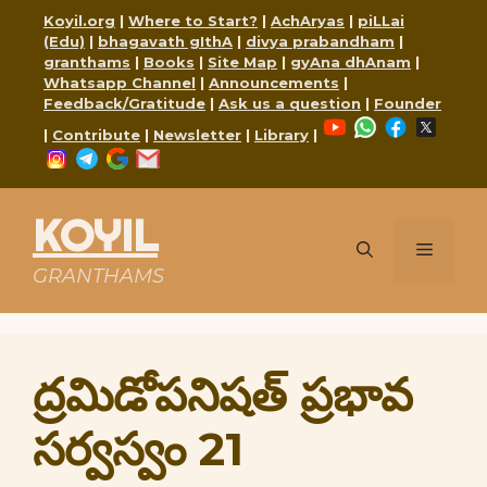
Skip
Koyil.org
|
Where to Start?
|
AchAryas
|
piLLai
to
(Edu)
|
bhagavath gIthA
|
divya prabandham
|
content
granthams
|
Books
|
Site Map
|
gyAna dhAnam
|
Whatsapp Channel
|
Announcements
|
Feedback/Gratitude
|
Ask us a question
|
Founder
YouTube
WhatsApp
Faceboo
X
|
Contribute
|
Newsletter
|
Library
|
Instagram
Telegram
Google
Mail
KOYIL
Menu
GRANTHAMS
ద్రమిడోపనిషత్ ప్రభావ
సర్వస్వం 21