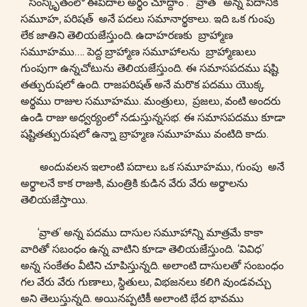
సంస్కృతంలో ఈపదాల అర్థం చూద్దాం . ‘ వ్రాత ‘ అన్న పదానికి
సమూహ, పరిషత్ అనే పదలు సమానార్థకాలు. ఇది ఒక గుంపు
లేక జాతిని తెలియజేస్తుంది. ఉదాహరణకు బ్రాహ్మాణ
సమూహము…. పెద్ద బ్రాహ్మాణ సమూహాలను బ్రాహ్మాణులు
గుంపుగా ఉన్నచోటును తెలియజేస్తుంది. ఈ సమాసపదము షష్టి
తత్పురుషలో ఉంది. రాజపరిషత్ అనే మరొక పదము యొక్క
అర్థము రాజుల సమూహము. మంత్రులు, ప్రజలు, వంటి అందరు
ఉండి రాజు అధ్వర్యంలో నడుస్తున్నసభ. ఈ సమాసపదము కూడా
షష్టితత్పురుషలో ఉన్నా బ్రాహ్మణ సమూహము వంటిది కాదు.
అందువలన ఇలాంటి పదాలు ఒక సమూహము, గుంపు అనే
అర్థాలనే కాక రాజుకి, మంత్రికి కుడిన వేరు వేరు అర్థాలను
తెలియజేస్తాయి.
‘వ్రాత’ అన్న పదము దాసుల సమూహాన్ని మాత్రమే కాకా
వారితో సబంధం ఉన్న వాటిని కూడా తెలియజేస్తుంది. ‘వివిధ’
అన్న సంకేతం వీటిని చూపిస్తున్నది. అలాంటి దాసులతో సంబంధం
గల వేరు వేరు గుణాలు, స్థితులు, విభజనలు కలిగి వుండవచ్చు
అని తెలుస్తున్నది. అయినప్పటికీ అలాంటి భేద భావము