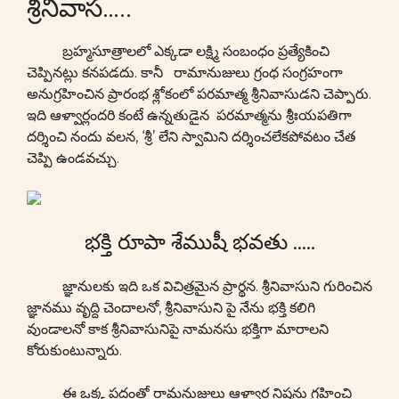
శ్రీనివాస…..
బ్రహ్మసూత్రాలలో ఎక్కడా లక్ష్మి సంబంధం ప్రత్యేకించి
చెప్పినట్లు కనపడదు. కానీ రామానుజులు గ్రంధ సంగ్రహంగా
అనుగ్రహించిన ప్రారంభ శ్లోకంలో పరమాత్మ శ్రీనివాసుడని చెప్పారు.
ఇది ఆళ్వార్లందరి కంటే ఉన్నతుడైన పరమాత్మను శ్రీఃయపతిగా
దర్శించి నందు వలన, ‘శ్రీ’ లేని స్వామిని దర్శించలేకపోవటం చేత
చెప్పి ఉండవచ్చు.
భక్తి రూపా శేముషీ భవతు …..
జ్ఞానులకు ఇది ఒక విచిత్రమైన ప్రార్థన. శ్రీనివాసుని గురించిన
జ్ఞానము వృద్ది చెందాలనో, శ్రీనివాసుని పై నేను భక్తి కలిగి
వుండాలనో కాక శ్రీనివాసునిపై నామనసు భక్తిగా మారాలని
కోరుకుంటున్నారు.
ఈ ఒక్క పదంతో రామనుజులు ఆళ్వార్ల నిష్టను గ్రహించి