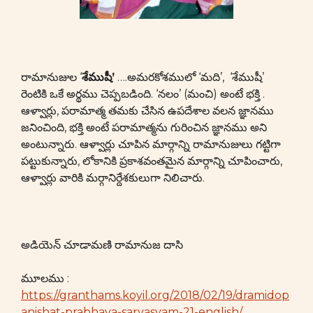
రామానుజుల ‘
శేముషీ’
….అమరకోశములో ‘మది’, ‘శేముషీ’
రెంటికి ఒకే అర్థము చెప్పబడింది. ‘నలం’ (మంచి) అంటే భక్తి .
ఆళ్వార్లు, పరామాత్మ తమకు చేసిన ఉపదేశాల వలన జ్ఞానము
జనించింది, భక్తి అంటే పరామాత్మను గురించిన జ్ఞానము అని
అంటున్నారు. ఆళ్వార్లు చూపిన మార్గాన్ని రామానుజులు గట్టిగా
పట్టుకున్నారు, లోకానికి ప్రకాశవంతమైన మార్గాన్ని చూపించారు,
ఆళ్వార్లు వారికి మర్గానిర్దేశకులుగా నిలిచారు.
అడియెన్ చూడామణి రామానుజ దాసి
మూలము :
https://granthams.koyil.org/2018/02/19/dramidop
anishat-prabhava-sarvasvam-21-english/