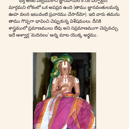
భక్తి అంటే పక్వముకాని జ్ఞానహీనుల కోసం ఏర్పాటైన
మార్గమని లోకంలో ఒక అపప్రద ఉంది (తాము జ్ఞానవంతులమన్న
ఊహ వలన ఇటువంటి ప్రచారము చేసారేమో). ఇది వారు తమను
తాము గొప్పగా భావించి చెప్పుకున్న విశేషములు. దీనికి
శాస్త్రములో ప్రమాణములు లేవు అని సప్రమాణముగా చెప్పవచ్చు.
ఇదే ఆళ్వార్ల ‘మదినలం’ అన్న మాట యొక్క అర్థము .