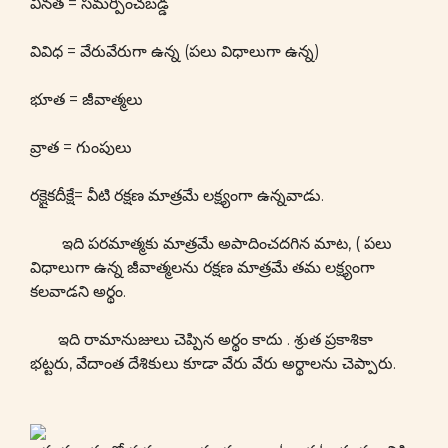
వినత = సమర్పించబడ్డ
వివిధ = వేరువేరుగా ఉన్న (పలు విధాలుగా ఉన్న)
భూత = జీవాత్మలు
వ్రాత = గుంపులు
రక్షైకదీక్షే= వీటి రక్షణ మాత్రమే లక్ష్యంగా ఉన్నవాడు.
ఇది పరమాత్మకు మాత్రమే అపాదించదగిన మాట, ( పలు
విధాలుగా ఉన్న జీవాత్మలను రక్షణ మాత్రమే తమ లక్ష్యంగా
కలవాడని అర్థం.
ఇది రామానుజులు చెప్పిన అర్థం కాదు . శ్రుత ప్రకాశికా
భట్టరు, వేదాంత దేశికులు కూడా వేరు వేరు అర్థాలను చెప్పారు.