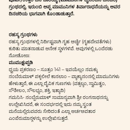
ಗ್ರಂಥದಲ್ಲಿ, ಇರುಂಬಿ ಅಪ್ಪ ಮಾಮುನಿಗಳ ತಿರ್ವಾರಾಧನೆಯನ್ನು ಅವರ
ದಿನಚರಿಯ ಭಾಗವಾಗಿ ಕೊಂಡಾಡುತ್ತಾರೆ.
ರಹಸ್ಯ ಗ್ರಂಥಗಳು
ರಹಸ್ಯ ಗ್ರಂಥಗಳಲ್ಲಿ ನಿರ್ದಿಷ್ಟವಾಗಿ ಗೃಹ ಅರ್ಚೈ (ಗೃಹದೇವತೆಗಳು)
ಕುರಿತು ಮಾತನಾಡುವ ಅನೇಕ ಸ್ಥಳಗಳಿವೆ. ಅವುಗಳಲ್ಲಿ ಒಂದೆರಡು
ನೋಡೋಣ:
ಮುಮುಕ್ಷುಪ್ಪಡಿ
ಧ್ವಯ ಪ್ರಕರಣಂ – ಸೂತ್ರಂ 141 – ಇವಯೆಲ್ಲಂ ನಮಕ್ಕು
ನಂಬೆರುಮಾಳ್ ಪಕ್ಕಲೀಲೆ ಕಾನಲಾಂ – ವ್ಯಾಕ್ಯಾನಂನಲ್ಲಿ ಮಾಮುನಿಗಳು
ಹೇಳುತ್ತಾರೆ, ಈ ಎಲ್ಲಾ ದೈವಿಕ ಗುಣಗಳು (ವತ್ಸಲ್ಯಂ, ಸ್ವಾಮಿತ್ವಂ,
ಸೌಶೀಲಂ, ಸೌಲಭ್ಯಂ, ಶಕ್ತಿ, ಇತ್ಯಾದಿ)
ಗಮನಿಸಿ- ನಂಬ್ಪೆರುಮಾಳ್ ಸಾಮಾನ್ಯವಾಗಿ ಶ್ರೀ ರಂಗನಾಥನನ್ನು
ಉಲ್ಲೇಖಿಸಿದರೆ, ಈ ಸಂದರ್ಭದಲ್ಲಿ ಇದು ನಮ್ಮ ಸ್ವಂತ
ಮನೆಯಲ್ಲಿರುವವರು ಸೇರಿದಂತೆ ಎಲ್ಲಾ ಅರ್ಚಅವತಾರ
ಎಂಪೆರುಮಾನ್ಗಳನ್ನು ಉಲ್ಲೇಖಿಸುತ್ತದೆ.