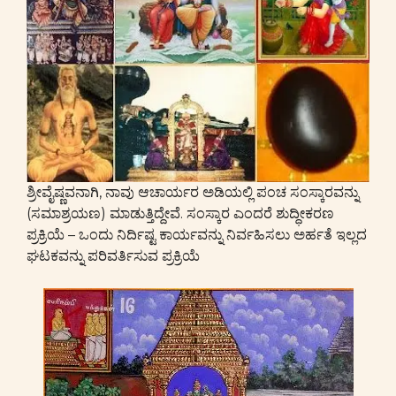
ಶ್ರೀವೈಷ್ಣವನಾಗಿ, ನಾವು ಆಚಾರ್ಯರ ಅಡಿಯಲ್ಲಿ ಪಂಚ ಸಂಸ್ಕಾರವನ್ನು
(ಸಮಾಶ್ರಯಣ) ಮಾಡುತ್ತಿದ್ದೇವೆ. ಸಂಸ್ಕಾರ ಎಂದರೆ ಶುದ್ಧೀಕರಣ
ಪ್ರಕ್ರಿಯೆ – ಒಂದು ನಿರ್ದಿಷ್ಟ ಕಾರ್ಯವನ್ನು ನಿರ್ವಹಿಸಲು ಅರ್ಹತೆ ಇಲ್ಲದ
ಘಟಕವನ್ನು ಪರಿವರ್ತಿಸುವ ಪ್ರಕ್ರಿಯೆ