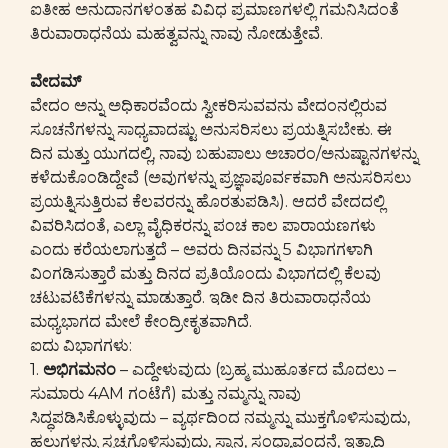
ಐತೀಹ ಅನುದಾನಗಳಂತಹ ವಿವಿಧ ಪ್ರಮಾಣಗಳಲ್ಲಿ ಗಮನಿಸಿದಂತೆ
ತಿರುವಾರಾಧನೆಯ ಮಹತ್ವವನ್ನು ನಾವು ನೋಡುತ್ತೇವೆ.
ವೇದಮ್
ವೇದಂ ಅನ್ನು ಅಧಿಕಾರವೆಂದು ಸ್ವೀಕರಿಸುವವನು ವೇದಂನಲ್ಲಿರುವ
ಸೂಚನೆಗಳನ್ನು ಸಾಧ್ಯವಾದಷ್ಟು ಅನುಸರಿಸಲು ಪ್ರಯತ್ನಿಸಬೇಕು. ಈ
ದಿನ ಮತ್ತು ಯುಗದಲ್ಲಿ, ನಾವು ಬಹುಪಾಲು ಅಚಾರಂ/ಅನುಷ್ಟಾನಗಳನ್ನು
ಕಳೆದುಕೊಂಡಿದ್ದೇವೆ (ಅವುಗಳನ್ನು ಪ್ರಜ್ಞಾಪೂರ್ವಕವಾಗಿ ಅನುಸರಿಸಲು
ಪ್ರಯತ್ನಿಸುತ್ತಿರುವ ಕೆಲವರನ್ನು ಹೊರತುಪಡಿಸಿ). ಆದರೆ ವೇದದಲ್ಲಿ
ವಿವರಿಸಿದಂತೆ, ಎಲ್ಲಾ ವೈಧಿಕರನ್ನು ಪಂಚ ಕಾಲ ಪಾರಾಯಣಗಳು
ಎಂದು ಕರೆಯಲಾಗುತ್ತದೆ – ಅವರು ದಿನವನ್ನು 5 ವಿಭಾಗಗಳಾಗಿ
ವಿಂಗಡಿಸುತ್ತಾರೆ ಮತ್ತು ದಿನದ ಪ್ರತಿಯೊಂದು ವಿಭಾಗದಲ್ಲಿ ಕೆಲವು
ಚಟುವಟಿಕೆಗಳನ್ನು ಮಾಡುತ್ತಾರೆ. ಇಡೀ ದಿನ ತಿರುವಾರಾಧನೆಯ
ಮಧ್ಯಭಾಗದ ಮೇಲೆ ಕೇಂದ್ರೀಕೃತವಾಗಿದೆ.
ಐದು ವಿಭಾಗಗಳು:
1.
ಅಭಿಗಮನಂ
– ಎದ್ದೇಳುವುದು (ಬ್ರಹ್ಮ ಮುಹೂರ್ತದ ಮೊದಲು –
ಸುಮಾರು 4AM ಗಂಟೆಗೆ) ಮತ್ತು ನಮ್ಮನ್ನು ನಾವು
ಸಿದ್ಧಪಡಿಸಿಕೊಳ್ಳುವುದು – ವ್ಯರ್ಥದಿಂದ ನಮ್ಮನ್ನು ಮುಕ್ತಗೊಳಿಸುವುದು,
ಹಲ್ಲುಗಳನ್ನು ಸ್ವಚ್ಛಗೊಳಿಸುವುದು, ಸ್ನಾನ, ಸಂಧ್ಯಾವಂದನೆ, ಇತ್ಯಾದಿ