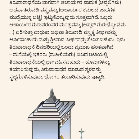
ತಿರುವಾರಾಧನೆಯ ಭಾಗವಾಗಿ ಆಚಾರ್ಯರ ಪಾದುಕ (ಚಪ್ಪಲಿಗಳು)
ಅಥವಾ ತಿರುವಡಿ ವಸ್ತ್ರವನ್ನು (ಆಚಾರ್ಯರ ಕಮಲದ ಪಾದಗಳ
ಮುದ್ರೆಯುಳ್ಳ ಬಟ್ಟೆ) ಇಟ್ಟುಕೊಳ್ಳುವುದು ಸೂಕ್ತವಾಗಿದೆ. ಒಬ್ಬರು
ಆಚಾರ್ಯರ ಗುರುಪರಂಪರ ಮಂತ್ರವನ್ನು (ಅಸ್ಮಧ್ ಗುರುಭ್ಯೋ ನಮ:
…) ಪಠಿಸುತ್ತಾ ಪಾಧುಕಾ ಅಥವಾ ತಿರುವಾದಿ ವಸ್ತ್ರಕ್ಕೆ ತೀರ್ಥವನ್ನು
ಅರ್ಪಿಸಬಹುದು ಮತ್ತು ಶ್ರೀಪಾದ ತೀರ್ಥವನ್ನು ಸೇವಿಸಬಹುದು. ಇದು
ತಿರುವಾರಾಧನೆ ದಿನಚರಿಯಲ್ಲಿ ಒಂದು ಪ್ರಮುಖ ಹಂತವಾಗಿದೆ.
– ಮನೆಯಲ್ಲಿ ಇತರರು (ಮಹಿಳೆಯರು) ವಿವಿಧ ರೀತಿಯಲ್ಲಿ
ತಿರುವಾರಾಧನೆಯಲ್ಲಿ ಭಾಗವಹಿಸಬಹುದು – ಹೂವುಗಳನ್ನು
ತಯಾರಿಸುವುದು, ತಿರುವಾರಾಧನೆ ಮಾಡುವ ಸ್ಥಳವನ್ನು
ಸ್ವಚ್ಛಗೊಳಿಸುವುದು, ಭೋಗಂ ತಯಾರಿಸುವುದು ಇತ್ಯಾದಿ.