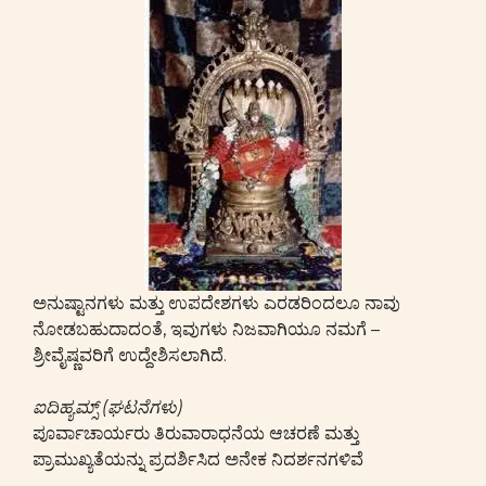
ಅನುಷ್ಟಾನಗಳು ಮತ್ತು ಉಪದೇಶಗಳು ಎರಡರಿಂದಲೂ ನಾವು
ನೋಡಬಹುದಾದಂತೆ, ಇವುಗಳು ನಿಜವಾಗಿಯೂ ನಮಗೆ –
ಶ್ರೀವೈಷ್ಣವರಿಗೆ ಉದ್ದೇಶಿಸಲಾಗಿದೆ.
ಐದಿಹ್ಯಮ್ಸ್ (ಘಟನೆಗಳು)
ಪೂರ್ವಾಚಾರ್ಯರು ತಿರುವಾರಾಧನೆಯ ಆಚರಣೆ ಮತ್ತು
ಪ್ರಾಮುಖ್ಯತೆಯನ್ನು ಪ್ರದರ್ಶಿಸಿದ ಅನೇಕ ನಿದರ್ಶನಗಳಿವೆ