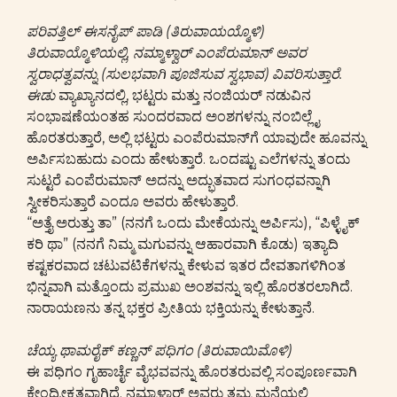
ಪರಿವತ್ತಿಲ್ ಈಸನೈಪ್ ಪಾಡಿ (ತಿರುವಾಯಯ್ಮೊಳಿ)
ತಿರುವಾಯ್ಮೊಳಿಯಲ್ಲಿ, ನಮ್ಮಾಳ್ವಾರ್ ಎಂಪೆರುಮಾನ್ ಅವರ
ಸ್ವರಾಧತ್ವವನ್ನು (ಸುಲಭವಾಗಿ ಪೂಜಿಸುವ ಸ್ವಭಾವ) ವಿವರಿಸುತ್ತಾರೆ.
ಈಡು
ವ್ಯಾಖ್ಯಾನದಲ್ಲಿ, ಭಟ್ಟರು ಮತ್ತು ನಂಜಿಯರ್ ನಡುವಿನ
ಸಂಭಾಷಣೆಯಂತಹ ಸುಂದರವಾದ ಅಂಶಗಳನ್ನು ನಂಬಿಲ್ಲೈ
ಹೊರತರುತ್ತಾರೆ, ಅಲ್ಲಿ ಭಟ್ಟರು ಎಂಪೆರುಮಾನ್‌ಗೆ ಯಾವುದೇ ಹೂವನ್ನು
ಅರ್ಪಿಸಬಹುದು ಎಂದು ಹೇಳುತ್ತಾರೆ. ಒಂದಷ್ಟು ಎಲೆಗಳನ್ನು ತಂದು
ಸುಟ್ಟರೆ ಎಂಪೆರುಮಾನ್ ಅದನ್ನು ಅದ್ಭುತವಾದ ಸುಗಂಧವನ್ನಾಗಿ
ಸ್ವೀಕರಿಸುತ್ತಾರೆ ಎಂದೂ ಅವರು ಹೇಳುತ್ತಾರೆ.
“ಅತ್ತೈ ಅರುತ್ತು ತಾ” (ನನಗೆ ಒಂದು ಮೇಕೆಯನ್ನು ಅರ್ಪಿಸು), “ಪಿಳ್ಳೈಕ್
ಕರಿ ಥಾ” (ನನಗೆ ನಿಮ್ಮ ಮಗುವನ್ನು ಆಹಾರವಾಗಿ ಕೊಡು) ಇತ್ಯಾದಿ
ಕಷ್ಟಕರವಾದ ಚಟುವಟಿಕೆಗಳನ್ನು ಕೇಳುವ ಇತರ ದೇವತಾಗಳಿಗಿಂತ
ಭಿನ್ನವಾಗಿ ಮತ್ತೊಂದು ಪ್ರಮುಖ ಅಂಶವನ್ನು ಇಲ್ಲಿ ಹೊರತರಲಾಗಿದೆ.
ನಾರಾಯಣನು ತನ್ನ ಭಕ್ತರ ಪ್ರೀತಿಯ ಭಕ್ತಿಯನ್ನು ಕೇಳುತ್ತಾನೆ.
ಚೆಯ್ಯ ಥಾಮರೈಕ್ ಕಣ್ಣನ್ ಪಧಿಗಂ (ತಿರುವಾಯಿಮೊಳಿ)
ಈ ಪಧಿಗಂ ಗೃಹಾರ್ಚೈ ವೈಭವವನ್ನು ಹೊರತರುವಲ್ಲಿ ಸಂಪೂರ್ಣವಾಗಿ
ಕೇಂದ್ರೀಕೃತವಾಗಿದೆ. ನಮ್ಮಾಳ್ವಾರ್ ಅವರು ತಮ್ಮ ಮನೆಯಲ್ಲಿ