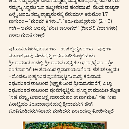
ಅದು ನಮ್ಮ ಪ್ರಸ್ತುತ ಜೀವನದುದ್ದಕ್ಕೂ ನಮ್ಮ ಕರ್ತವ್ಯವನ್ನು ನಿರ್ವಹಿಸಲು
ನಮ್ಮನ್ನು ಸಿದ್ಧಪಡಿಸುವ ಶುದ್ಧೀಕರಣದ ಹಂತವಾಗಿದೆ. ಪೆರಿಯವಾಚ್ಚಾನ್
ಪಿಳ್ಳೈ ಅವರು ತಮ್ಮ ವ್ಯಾಕ್ಯಾನಂನಲ್ಲಿ ಪೆರುಮಾಳ್ ತಿರುಮೊಳಿ 1.7
ಪಾಸುರಂ – “ಮರಮ್ ತಿಗಳು…”, “ಇರು-ಮುಪ್ಪೊಳುದು” (2 + 3)
ಗಾಗಿ – ಅವರು ಅದನ್ನು “ಪಂಚ ಕಾಲಂಗಲ್” (ದಿನದ 5 ವಿಭಾಗಗಳು)
ಎಂದು ಗುರುತಿಸುತ್ತಾರೆ.
ಇತಿಹಾಸಂಗಳು/ಪುರಾಣಗಳು – ಉಪ ಬ್ರಹ್ಮಣಂಗಳು – ಇವುಗಳ
ಮೂಲಕ ನಾವು ವೇದವನ್ನು ಅರ್ಥಮಾಡಿಕೊಳ್ಳಬಹುದು
ಶ್ರೀ ರಾಮಾಯಣದಲ್ಲಿ, ಶ್ರೀ ರಾಮನು ತನ್ನ ಕುಲ ಧನಂ/ಧೈವಂ – ಶ್ರೀ
ರಂಗನಾಥನಿಗೆ (ಆ ಸಮಯದಲ್ಲಿ ನಾರಾಯಣನೆಂದು ಹೆಸರಿಸಲ್ಪಟ್ಟನು)
– ಮೊದಲು ಬ್ರಹ್ಮನಿಂದ ಪೂಜಿಸಲ್ಪಟ್ಟನು ಮತ್ತು ತರುವಾಯ
ರಘುವಂಶದ ರಾಜರಿಂದ (ಇಕ್ಷ್ವಾಕುದಿಂದ ಶ್ರೀರಾಮನವರೆಗೆ) ಎಲ್ಲಾ
ರಘುವಂಶದ ರಾಜರಿಂದ ಪೂಜಿಸಲ್ಪಟ್ಟನು. ಪ್ರಸಿದ್ಧ ರಾಮಾಯಣ ಶ್ಲೋಕ
“ಸಹ ಪತ್ನ್ಯಾ ವಿಸಾಲಅಕ್ಷ್ಯ ನಾರಾಯಣಂ ಉಪಾಗಮತು” ಸಹ ಸೀತಾ
ಪಿರಾಟ್ಟಿಯು ತಿರುವಾರಾಧನೆಯಲ್ಲಿ ಶ್ರೀರಾಮನಿಗೆ ಹೇಗೆ
ಜೊತೆಗೂಡಿದರು/ಸಹಾಯ ಮಾಡಿದರು ಎಂಬುದನ್ನು ತೋರಿಸುತ್ತದೆ.