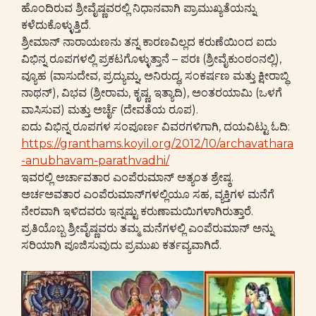
ಹೊಂದಿರುವ ಶ್ರೀವೈಷ್ಣವರಲ್ಲಿ ನಿಧಾನವಾಗಿ ಪ್ರಾಮುಖ್ಯತೆಯನ್ನು
ಕಳೆದುಕೊಳ್ಳುತ್ತಿದೆ.
ಶ್ರೀಮಾನ್ ನಾರಾಯಣನು ತನ್ನ ಕಾರಣವಿಲ್ಲದ ಕರುಣೆಯಿಂದ ಐದು
ವಿಭಿನ್ನ ರೂಪಗಳಲ್ಲಿ ಪ್ರಕಟಗೊಳ್ಳುತ್ತಾನೆ – ಪರಃ (ಶ್ರೀವೈಕುಂಠಂನಲ್ಲಿ),
ವ್ಯೂಹ (ವಾಸುದೇವ, ಪ್ರದ್ಯುಮ್ನ, ಅನಿರುದ್ಧ, ಸಂಕರ್ಷಣ ಮತ್ತು ಕ್ಷೀರಾಬ್ಧಿ
ನಾಥನ್), ವಿಭವ (ಶ್ರೀರಾಮ, ಕೃಷ್ಣ, ಇತ್ಯಾದಿ), ಅಂತರಯಾಮಿ (ಒಳಗೆ
ವಾಸಿಸುವ) ಮತ್ತು ಅರ್ಚೈ (ದೇವತೆಯ ರೂಪ).
ಐದು ವಿಭಿನ್ನ ರೂಪಗಳ ಸಂಪೂರ್ಣ ವಿವರಗಳಿಗಾಗಿ, ದಯವಿಟ್ಟು ಓದಿ:
https://granthams.koyil.org/2012/10/archavathara
-anubhavam-parathvadhi/
ಇವರಲ್ಲಿ ಅರ್ಚಾವತಾರ ಎಂಪೆರುಮಾನ್ ಅತ್ಯಂತ ಶ್ರೇಷ್ಠ.
ಅರ್ಚಅವತಾರ ಎಂಪೆರುಮಾನ್‌ಗಳಲ್ಲಿಯೂ ಸಹ, ವ್ಯಕ್ತಿಗಳ ಮನೆಗೆ
ನೇರವಾಗಿ ಇಳಿದವರು ಇನ್ನಷ್ಟು ಕರುಣಾಮಯಿಗಳಾಗಿರುತ್ತಾರೆ.
ಪ್ರತಿಯೊಬ್ಬ ಶ್ರೀವೈಷ್ಣವರು ತಮ್ಮ ಮನೆಗಳಲ್ಲಿ ಎಂಪೆರುಮಾನ್ ಅನ್ನು
ಸರಿಯಾಗಿ ಪೂಜಿಸುವುದು ಪ್ರಮುಖ ಕರ್ತವ್ಯವಾಗಿದೆ.