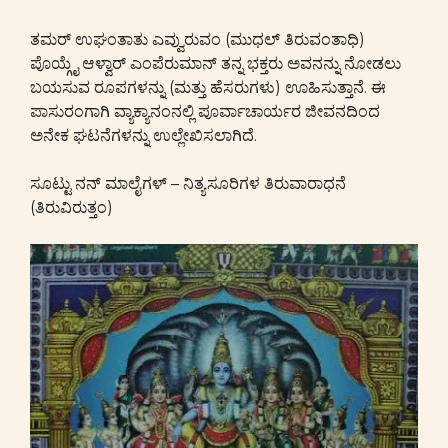
ತಮರ್ ಉಘಂತಾತು ಎವ್ವುರುವಂ (ಮುಧಲ್ ತಿರುವಂತಾಧಿ)
ಪೊಯ್ಗೈ ಆಳ್ವಾರ್ ಎಂಪೆರುಮಾನ್ ತನ್ನ ಭಕ್ತರು ಅವನನ್ನು ನೋಡಲು
ಬಯಸುವ ರೂಪಗಳನ್ನು (ಮತ್ತು ಹೆಸರುಗಳು) ಊಹಿಸುತ್ತಾನೆ. ಈ
ಪಾಸುರಂಗಾಗಿ ವ್ಯಾಕ್ಯಾನಂನಲ್ಲಿ ಪೂರ್ವಾಚಾರ್ಯರ ಜೀವನದಿಂದ
ಅನೇಕ ಘಟನೆಗಳನ್ನು ಉಲ್ಲೇಖಿಸಲಾಗಿದೆ.
ಸೂಟ್ಟು ನನ್ ಮಾಲೈಗಳ್ – ನಿತ್ಯಸೂರಿಗಳ ತಿರುವಾರಾಧನೆ
(ತಿರುವಿರುತ್ತಂ)