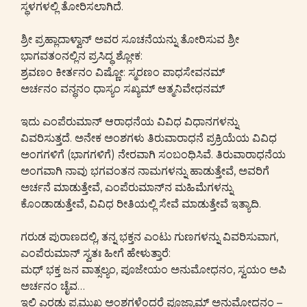
ಸ್ಥಳಗಳಲ್ಲಿ ತೋರಿಸಲಾಗಿದೆ.
ಶ್ರೀ ಪ್ರಹ್ಲಾದಾಳ್ವಾನ್ ಅವರ ಸೂಚನೆಯನ್ನು ತೋರಿಸುವ ಶ್ರೀ
ಭಾಗವತಂನಲ್ಲಿನ ಪ್ರಸಿದ್ಧ ಶ್ಲೋಕ:
ಶ್ರವಣಂ ಕೀರ್ತನಂ ವಿಷ್ಣೋ: ಸ್ಮರಣಂ ಪಾಧಸೇವನಮ್
ಅರ್ಚನಂ ವನ್ಧನಂ ಧಾಸ್ಯಂ ಸಖ್ಯಮ್ ಆತ್ಮನಿವೇಧನಮ್
ಇದು ಎಂಪೆರುಮಾನ್ ಆರಾಧನೆಯ ವಿವಿಧ ವಿಧಾನಗಳನ್ನು
ವಿವರಿಸುತ್ತದೆ. ಅನೇಕ ಅಂಶಗಳು ತಿರುವಾರಾಧನೆ ಪ್ರಕ್ರಿಯೆಯ ವಿವಿಧ
ಅಂಗಗಳಿಗೆ (ಭಾಗಗಳಿಗೆ) ನೇರವಾಗಿ ಸಂಬಂಧಿಸಿವೆ. ತಿರುವಾರಾಧನೆಯ
ಅಂಗವಾಗಿ ನಾವು ಭಗವಂತನ ನಾಮಗಳನ್ನು ಹಾಡುತ್ತೇವೆ, ಅವರಿಗೆ
ಅರ್ಚನೆ ಮಾಡುತ್ತೇವೆ, ಎಂಪೆರುಮಾನ್‌ನ ಮಹಿಮೆಗಳನ್ನು
ಕೊಂಡಾಡುತ್ತೇವೆ, ವಿವಿಧ ರೀತಿಯಲ್ಲಿ ಸೇವೆ ಮಾಡುತ್ತೇವೆ ಇತ್ಯಾದಿ.
ಗರುಡ ಪುರಾಣದಲ್ಲಿ, ತನ್ನ ಭಕ್ತನ ಎಂಟು ಗುಣಗಳನ್ನು ವಿವರಿಸುವಾಗ,
ಎಂಪೆರುಮಾನ್ ಸ್ವತಃ ಹೀಗೆ ಹೇಳುತ್ತಾರೆ:
ಮಧ್ ಭಕ್ತ ಜನ ವಾತ್ಸಲ್ಯಂ, ಪೂಜೇಯಂ ಅನುಮೋಧನಂ, ಸ್ವಯಂ ಅಪಿ
ಅರ್ಚನಂ ಚೈವ…
ಇಲ್ಲಿ ಎರಡು ಪ್ರಮುಖ ಅಂಶಗಳೆಂದರೆ ಪೂಜ್ಯಾಮ್ ಅನುಮೋಧನಂ –