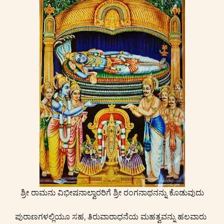
ಶ್ರೀ ರಾಮನು ವಿಭೀಷನಾಲ್ವಾರರಿಗೆ ಶ್ರೀ ರಂಗನಾಥನನ್ನು ಕೊಡುವುದು
ಪುರಾಣಗಳಲ್ಲಿಯೂ ಸಹ, ತಿರುವಾರಾಧನೆಯ ಮಹತ್ವವನ್ನು ಹಲವಾರು