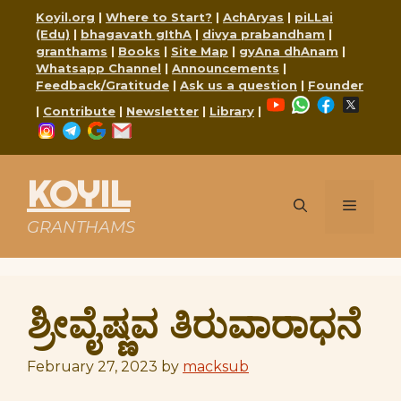
Skip
Koyil.org
|
Where to Start?
|
AchAryas
|
piLLai
to
(Edu)
|
bhagavath gIthA
|
divya prabandham
|
content
granthams
|
Books
|
Site Map
|
gyAna dhAnam
|
Whatsapp Channel
|
Announcements
|
Feedback/Gratitude
|
Ask us a question
|
Founder
YouTube
WhatsApp
Faceboo
X
|
Contribute
|
Newsletter
|
Library
|
Instagram
Telegram
Google
Mail
KOYIL
Menu
GRANTHAMS
ಶ್ರೀವೈಷ್ಣವ ತಿರುವಾರಾಧನೆ
February 27, 2023
by
macksub