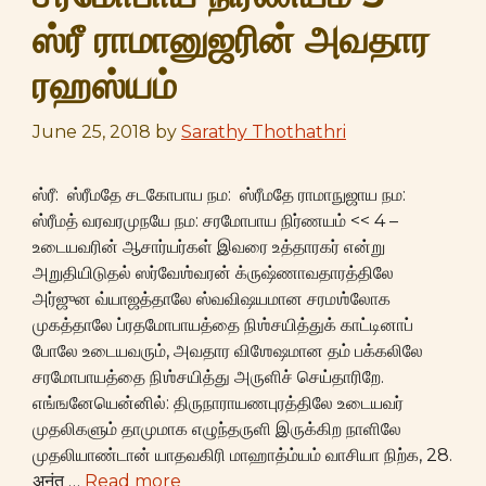
ஸ்ரீ ராமானுஜரின் அவதார
ரஹஸ்யம்
June 25, 2018
by
Sarathy Thothathri
ஸ்ரீ: ஸ்ரீமதே சடகோபாய நம: ஸ்ரீமதே ராமாநுஜாய நம:
ஸ்ரீமத் வரவரமுநயே நம: சரமோபாய நிர்ணயம் << 4 –
உடையவரின் ஆசார்யர்கள் இவரை உத்தாரகர் என்று
அறுதியிடுதல் ஸர்வேஶ்வரன் க்ருஷ்ணாவதாரத்திலே
அர்ஜுன வ்யாஜத்தாலே ஸ்வவிஷயமான சரமஶ்லோக
முகத்தாலே ப்ரதமோபாயத்தை நிஶ்சயித்துக் காட்டினாப்
போலே உடையவரும், அவதார விஶேஷமான தம் பக்கலிலே
சரமோபாயத்தை நிஶ்சயித்து அருளிச் செய்தாரிறே.
எங்ஙனேயென்னில்: திருநாராயணபுரத்திலே உடையவர்
முதலிகளும் தாமுமாக எழுந்தருளி இருக்கிற நாளிலே
முதலியாண்டான் யாதவகிரி மாஹாத்ம்யம் வாசியா நிற்க, 28.
अनंत …
Read more