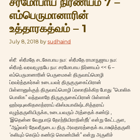
சரமோபாய நிர்ணயம் 7 –
எம்பெருமானாரின்
உத்தாரகத்வம் – 1
July 8, 2018
by
sudhaind
ஸ்ரீ: ஸ்ரீமதே சடகோபாய நம: ஸ்ரீமதே ராமாநுஜாய நம:
ஸ்ரீமத் வரவரமுநயே நம: சரமோபாய நிர்ணயம் << 6 –
எம்பெருமானாரின் பெருமைகள் திருவாய்மொழி
ப்ரவர்த்தகர்கள் உடையவர் திருகுருகைப்பிரான்
பிள்ளானுக்குத் திருவாய்மொழி ப்ரஸாதிக்கிற போது “பொலிக
பொலிக” வந்தவாறே திருகுருகைப்பிரான் பிள்ளான்
ஹர்ஷபுலகிதகாத்ரராய் விஸ்மயாவிஷ்டசித்தராய்
எழுந்தருளியிருக்க, உடையவரும் அத்தைக் கண்டு ,
‘இதென்ன வேறுபாடு தோற்றியிராநின்றீர்’ என்று கேட்டருள,
“ஆழ்வார் தேவரீருடைய திரு அவதாரத்தைக் கடாக்ஷித்தருளி
‘கலியும் கெடும் கண்டு கொண்மின்” என்று அருளிச்