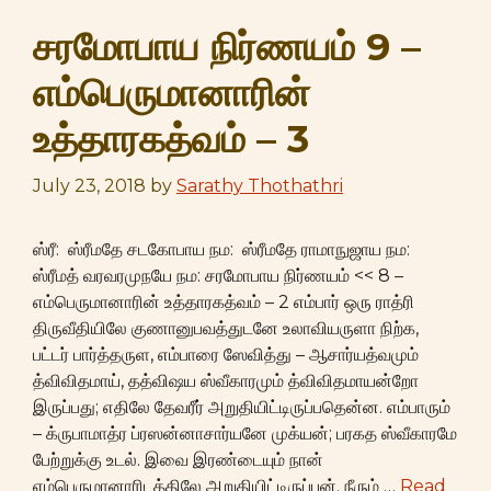
சரமோபாய நிர்ணயம் 9 –
எம்பெருமானாரின்
உத்தாரகத்வம் – 3
July 23, 2018
by
Sarathy Thothathri
ஸ்ரீ: ஸ்ரீமதே சடகோபாய நம: ஸ்ரீமதே ராமாநுஜாய நம:
ஸ்ரீமத் வரவரமுநயே நம: சரமோபாய நிர்ணயம் << 8 –
எம்பெருமானாரின் உத்தாரகத்வம் – 2 எம்பார் ஒரு ராத்ரி
திருவீதியிலே குணானுபவத்துடனே உலாவியருளா நிற்க,
பட்டர் பார்த்தருள, எம்பாரை ஸேவித்து – ஆசார்யத்வமும்
த்விவிதமாய், தத்விஷய ஸ்வீகாரமும் த்விவிதமாயன்றோ
இருப்பது; எதிலே தேவரீர் அறுதியிட்டிருப்பதென்ன. எம்பாரும்
– க்ருபாமாத்ர ப்ரஸன்னாசார்யனே முக்யன்; பரகத ஸ்வீகாரமே
பேற்றுக்கு உடல். இவை இரண்டையும் நான்
எம்பெருமானாரிடத்திலே அறுதியிட்டிருப்பன். நீரும் …
Read