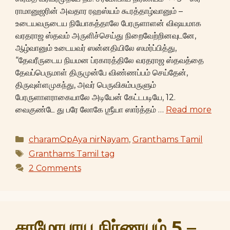
ராமானுஜரின் அவதார ரஹஸ்யம் கூரத்தாழ்வானும் –
உடையவருடைய நியோகத்தாலே பேரருளாளன் விஷயமாக
வரதராஜ ஸ்தவம் அருளிச்செய்து நிறைவேற்றினவுடனே,
ஆழ்வானும் உடையவர் ஸன்னதியிலே ஸமர்ப்பித்து,
“தேவரீருடைய நியமன ப்ரகாரத்திலே வரதராஜ ஸ்தவத்தை
தேவப்பெருமாள் திருமுன்பே விண்ணப்பம் செய்தேன்,
திருவுள்ளமுகந்து, அவர் பெருவிசும்பருளும்
பேரருளாளராகையாலே அடியேன் கேட்டபடியே, 12.
வைகுண்டே து பரே லோகே ஶ்ரீயா ஸார்த்தம் …
Read more
Categories
charamOpAya nirNayam
,
Granthams Tamil
Tags
Granthams Tamil tag
2 Comments
சரமோபாய நிர்ணயம் 5 –