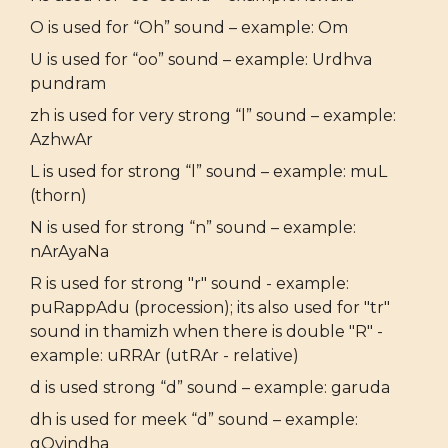
O is used for “Oh” sound – example: Om
U is used for “oo” sound – example: Urdhva
pundram
zh is used for very strong “l” sound – example:
AzhwAr
L is used for strong “l” sound – example: muL
(thorn)
N is used for strong “n” sound – example:
nArAyaNa
R is used for strong "r" sound - example:
puRappAdu (procession); its also used for "tr"
sound in thamizh when there is double "R" -
example: uRRAr (utRAr - relative)
d is used strong “d” sound – example: garuda
dh is used for meek “d” sound – example:
gOvindha