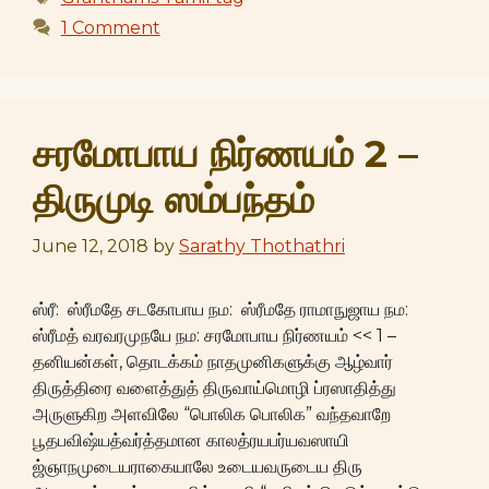
1 Comment
சரமோபாய நிர்ணயம் 2 –
திருமுடி ஸம்பந்தம்
June 12, 2018
by
Sarathy Thothathri
ஸ்ரீ: ஸ்ரீமதே சடகோபாய நம: ஸ்ரீமதே ராமாநுஜாய நம:
ஸ்ரீமத் வரவரமுநயே நம: சரமோபாய நிர்ணயம் << 1 –
தனியன்கள், தொடக்கம் நாதமுனிகளுக்கு ஆழ்வார்
திருத்திரை வளைத்துத் திருவாய்மொழி ப்ரஸாதித்து
அருளுகிற அளவிலே “பொலிக பொலிக” வந்தவாறே
பூதபவிஷ்யத்வர்த்தமான காலத்ரயபர்யவஸாயி
ஜ்ஞாநமுடையராகையாலே உடையவருடைய திரு