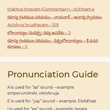
thathva thrayam (Commentary) – sUthram 4
రహస్య గ్రంథముల పరిచయం – నాయనార్ – ఆచార్య హృదయం
AchArya hrudhayam – 109
లోకాచార్యుల (నంపిళ్ళై) దివ్య ఉపదేశం – 3
రహస్య గ్రంథముల పరిచయం – పిళ్ళైలోకాచార్యులు – శ్రీ వచన
భూషణం – 3
Pronunciation Guide
A is used for “aa” sound – example:
emperumAnAr, rAmAnuja
E is used for “yay” sound – example: EkAdhasi
I is used for “ee” sound – example: Iswara