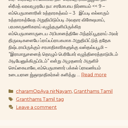
ஸ்ரீமத் வரவரமுநயே நம: சரமோபாய நிர்ணயம் << 9 –
எம்பெருமானாரின் உத்தாரகத்வம் – 3 இப்படி எல்லாரும்
உத்தாரகத்வேந அறுதியிடும்படி அவதார விஶேஷமாய்,
பரமகாருணிகராய் எழுந்தருளியிருக்கிற
எம்பெருமானாருடைய அபிமானத்திலே அந்தர்ப்பூதராய் அவர்
திருவடிகளையே ப்ராப்யப்ராபகமாக அறுதியிட்டுத் ததேக
நிஷ்டராயிருக்கும் சரமாதிகாரிகளுக்கு வஸ்தவ்யபூமி –
“இராமாநுசனைத் தொழும் பெரியோர் எழுந்திரைத்தாடுமிடம்
அடியேனுக்கிருப்பிடம்” என்று அமுதனார் அருளிச்
செய்கையாலே, எம்பெருமானார் பக்கல் ப்ராவண்யம்
உடையரான ஜ்ஞாநாதிகர்கள் களித்து …
Read more
Categories
charamOpAya nirNayam
,
Granthams Tamil
Tags
Granthams Tamil tag
Leave a comment