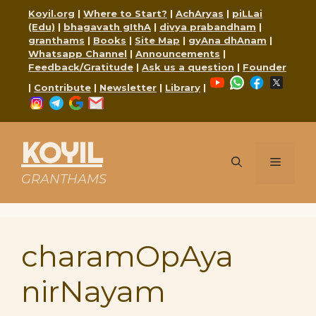
Skip
Koyil.org
|
Where to Start?
|
AchAryas
|
piLLai
to
(Edu)
|
bhagavath gIthA
|
divya prabandham
|
content
granthams
|
Books
|
Site Map
|
gyAna dhAnam
|
Whatsapp Channel
|
Announcements
|
Feedback/Gratitude
|
Ask us a question
|
Founder
YouTube
WhatsApp
Faceboo
X
|
Contribute
|
Newsletter
|
Library
|
Instagram
Telegram
Google
Mail
KOYIL
Menu
GRANTHAMS
charamOpAya
nirNayam