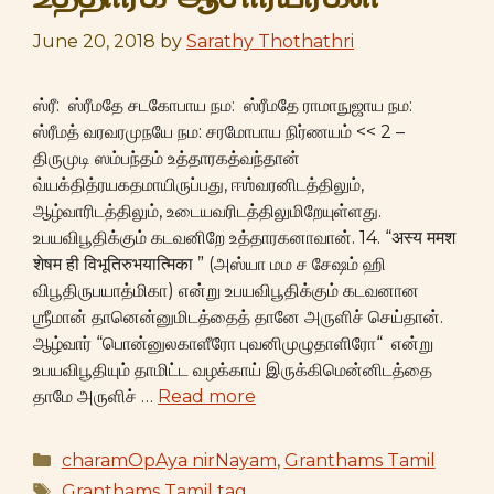
June 20, 2018
by
Sarathy Thothathri
ஸ்ரீ: ஸ்ரீமதே சடகோபாய நம: ஸ்ரீமதே ராமாநுஜாய நம:
ஸ்ரீமத் வரவரமுநயே நம: சரமோபாய நிர்ணயம் << 2 –
திருமுடி ஸம்பந்தம் உத்தாரகத்வந்தான்
வ்யக்தித்ரயகதமாயிருப்பது, ஈஶ்வரனிடத்திலும்,
ஆழ்வாரிடத்திலும், உடையவரிடத்திலுமிறேயுள்ளது.
உபயவிபூதிக்கும் கடவனிறே உத்தாரகனாவான். 14. “अस्य ममश
शेषम ही विभूतिरुभयात्मिका ” (அஸ்யா மம ச சேஷம் ஹி
விபூதிருபயாத்மிகா) என்று உபயவிபூதிக்கும் கடவனான
ஶ்ரீமான் தானென்னுமிடத்தைத் தானே அருளிச் செய்தான்.
ஆழ்வார் “பொன்னுலகாளீரோ புவனிமுழுதாளிரோ“ என்று
உபயவிபூதியும் தாமிட்ட வழக்காய் இருக்கிமென்னிடத்தை
தாமே அருளிச் …
Read more
Categories
charamOpAya nirNayam
,
Granthams Tamil
Tags
Granthams Tamil tag