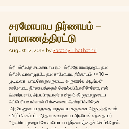
சரமோபாய நிர்ணயம் –
ப்ரமாணத்திரட்டு
August 12, 2018
by
Sarathy Thothathri
ஸ்ரீ: ஸ்ரீமதே சடகோபாய நம: ஸ்ரீமதே ராமாநுஜாய நம:
ஸ்ரீமத் வரவரமுநயே நம: சரமோபாய நிர்ணயம் << 10 –
முடிவுரை யாவரொருவருடைய அருளாலே அடியேன்
சரமோபாய நிர்ணயத்தைச் சொல்லப்போகிறேனோ, என்
ஆசார்யராய், அபயப்ரதபாதர் என்னும் திருநாமமுடைய
அப்பெரியவாச்சான் பிள்ளையை ஆஶ்ரயிக்கிறேன்.
அடியேனுடைய தந்தையாருடைய கருணை அமுதத்தினால்
உயிர்ப்பிக்கப்பட்ட ஆத்மாவையுடைய அடியேன் எந்தையார்
அருளிய முறையிலே சரமோபாய நிர்ணயத்தைச் செய்கிறேன்.