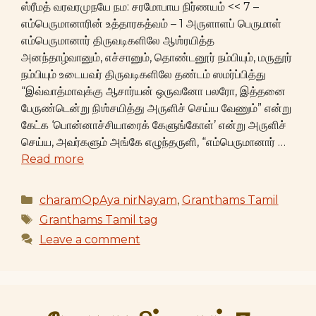
ஸ்ரீமத் வரவரமுநயே நம: சரமோபாய நிர்ணயம் << 7 –
எம்பெருமானாரின் உத்தாரகத்வம் – 1 அருளாளப் பெருமாள்
எம்பெருமானார் திருவடிகளிலே ஆஶ்ரயித்த
அனந்தாழ்வானும், எச்சானும், தொண்டனூர் நம்பியும், மருதூர்
நம்பியும் உடையவர் திருவடிகளிலே தண்டம் ஸமர்ப்பித்து
“இவ்வாத்மாவுக்கு ஆசார்யன் ஒருவனோ பலரோ, இத்தனை
பேருண்டென்று நிஶ்சயித்து அருளிச் செய்ய வேணும்” என்று
கேட்க ‘பொன்னாச்சியாரைக் கேளுங்கோள்’ என்று அருளிச்
செய்ய, அவர்களும் அங்கே எழுந்தருளி, “எம்பெருமானார் …
Read more
Categories
charamOpAya nirNayam
,
Granthams Tamil
Tags
Granthams Tamil tag
Leave a comment