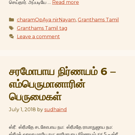
செய்தார். அப்படியே …
Read more
Categories
charamOpAya nirNayam
,
Granthams Tamil
Tags
Granthams Tamil tag
Leave a comment
சரமோபாய நிர்ணயம் 6 –
எம்பெருமானாரின்
பெருமைகள்
July 1, 2018
by
sudhaind
ஸ்ரீ: ஸ்ரீமதே சடகோபாய நம: ஸ்ரீமதே ராமாநுஜாய நம:
ஸ்ரீமத் வரவரமுநயே நம: சரமோபாய நிர்ணயம் << 5 – ஸ்ரீ