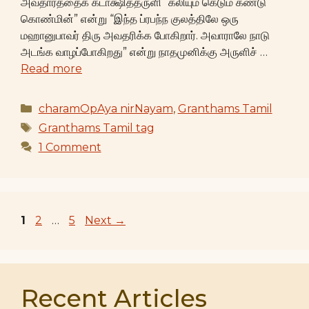
அவதாரத்தைக் கடாக்ஷித்தருளி “கலியும் கெடும் கண்டு
கொண்மின்” என்று “இந்த ப்ரபந்ந குலத்திலே ஒரு
மஹானுபாவர் திரு அவதரிக்க போகிறார். அவாராலே நாடு
அடங்க வாழப்போகிறது” என்று நாதமுனிக்கு அருளிச் …
Read more
Categories
charamOpAya nirNayam
,
Granthams Tamil
Tags
Granthams Tamil tag
1 Comment
Page
Page
Page
1
2
…
5
Next
→
Recent Articles