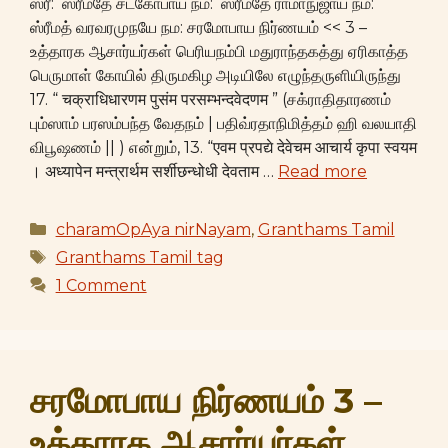
ஸ்ரீ: ஸ்ரீமதே சடகோபாய நம: ஸ்ரீமதே ராமாநுஜாய நம:
ஸ்ரீமத் வரவரமுநயே நம: சரமோபாய நிர்ணயம் << 3 –
உத்தாரக ஆசார்யர்கள் பெரியநம்பி மதுராந்தகத்து ஏரிகாத்த
பெருமாள் கோயில் திருமகிழ அடியிலே எழுந்தருளியிருந்து
17. “ चक्राधिधारणम पुसंम परसम्भन्दवेदणम ” (சக்ராதிதாரணம்
பும்ஸாம் பரஸம்பந்த வேதநம் | பதிவ்ரதாநிமித்தம் ஹி வலயாதி
விபூஷணம் || ) என்றும், 13. “एवम प्रपद्ये देवेचम आचार्य कृपा स्वयम
। अध्यापेन मन्त्रार्थम सर्शीछन्धोधी देवताम …
Read more
Categories
charamOpAya nirNayam
,
Granthams Tamil
Tags
Granthams Tamil tag
1 Comment
சரமோபாய நிர்ணயம் 3 –
உத்தாரக ஆசார்யர்கள்