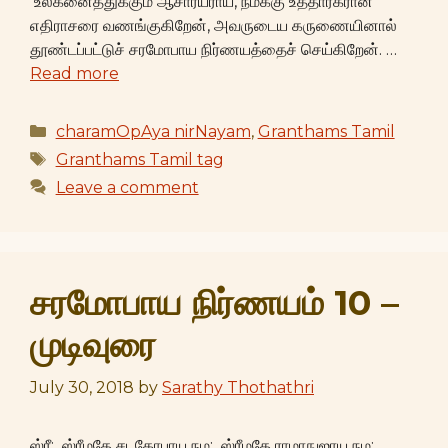
உலகனைத்துக்கும் ஆசார்யராய், நமக்கு உத்தாரகரான
எதிராசரை வணங்குகிறேன், அவருடைய கருணையினால்
தூண்டப்பட்டுச் சரமோபாய நிர்ணயத்தைச் செய்கிறேன். …
Read more
Categories
charamOpAya nirNayam
,
Granthams Tamil
Tags
Granthams Tamil tag
Leave a comment
சரமோபாய நிர்ணயம் 10 –
முடிவுரை
July 30, 2018
by
Sarathy Thothathri
ஸ்ரீ: ஸ்ரீமதே சடகோபாய நம: ஸ்ரீமதே ராமாநுஜாய நம: