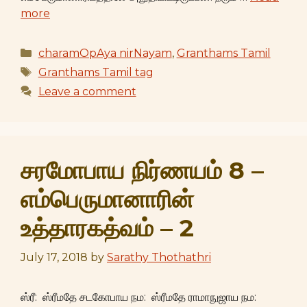
more
Categories
charamOpAya nirNayam
,
Granthams Tamil
Tags
Granthams Tamil tag
Leave a comment
சரமோபாய நிர்ணயம் 8 –
எம்பெருமானாரின்
உத்தாரகத்வம் – 2
July 17, 2018
by
Sarathy Thothathri
ஸ்ரீ: ஸ்ரீமதே சடகோபாய நம: ஸ்ரீமதே ராமாநுஜாய நம: