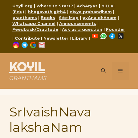
Skip
Koyil.org
|
Where to Start?
|
AchAryas
|
piLLai
to
(Edu)
|
bhagavath gIthA
|
divya prabandham
|
content
granthams
|
Books
|
Site Map
|
gyAna dhAnam
|
Whatsapp Channel
|
Announcements
|
Feedback/Gratitude
|
Ask us a question
|
Founder
YouTube
WhatsApp
Faceboo
X
|
Contribute
|
Newsletter
|
Library
|
Instagram
Telegram
Google
Mail
KOYIL
Menu
GRANTHAMS
SrIvaishNava
lakshaNam