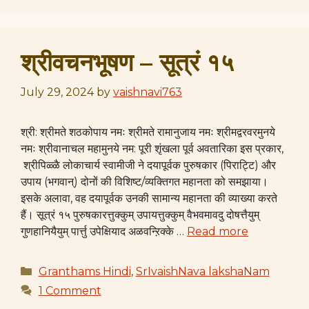
श्रीवचनभूषण – सूत्रं १५
July 29, 2024
by
vaishnavi763
श्री: श्रीमते शठकोपाय नमः श्रीमते रामानुजाय नमः श्रीमद्वरवरमुनये
नमः श्रीवानाचल महामुनये नम: पूरी शृंखला पूर्व अवतारिका इस प्रकार,
श्रीपिळ्ळै लोकाचार्य स्वामीजी ने दयापूर्वक पुरुषकार (पिराट्टि) और
उपाय (भगवान्) दोनों की विशिष्ट/व्यक्तिगत महानता को समझाया।
इसके अलावा, वह दयापूर्वक उनकी सामान्य महानता की व्याख्या करते
हैं। सूत्रं १५ पुरुषकारत्तुक्कुम् उपायत्तुक्कुम् वैभवमावदु दोषत्तैयुम्
गुणहानियैयुम् पार्त्तु उपेक्षियाद अळवन्ऱिक्के …
Read more
Categories
Granthams Hindi
,
SrIvaishNava lakshaNam
1 Comment