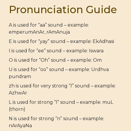
Pronunciation Guide
A is used for “aa” sound – example:
emperumAnAr, rAmAnuja
E is used for “yay” sound – example: EkAdhasi
I is used for “ee” sound – example: Iswara
O is used for “Oh” sound – example: Om
U is used for “oo” sound – example: Urdhva
pundram
zh is used for very strong “l” sound – example:
AzhwAr
L is used for strong “l” sound – example: muL
(thorn)
N is used for strong “n” sound – example:
nArAyaNa