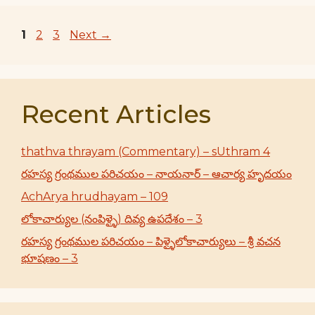
Page
Page
Page
1
2
3
Next
→
Recent Articles
thathva thrayam (Commentary) – sUthram 4
రహస్య గ్రంథముల పరిచయం – నాయనార్ – ఆచార్య హృదయం
AchArya hrudhayam – 109
లోకాచార్యుల (నంపిళ్ళై) దివ్య ఉపదేశం – 3
రహస్య గ్రంథముల పరిచయం – పిళ్ళైలోకాచార్యులు – శ్రీ వచన
భూషణం – 3