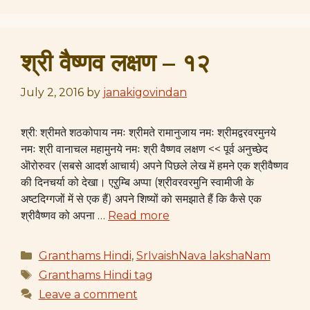
श्री वैष्णव लक्षण – १२
July 2, 2016
by
janakigovindan
श्री: श्रीमते शठकोपाय नमः श्रीमते रामानुजाय नमः श्रीमद्वरवरमुनये
नमः श्री वानाचल महामुनये नमः श्री वैष्णव लक्षण << पूर्व अनुच्छेद
ऒरोरुवर (सबसे आदर्श आचार्य) अपने पिछले लेख में हमने एक श्रीवैष्णव
की दिनचर्या को देखा। एऱुम्बि अप्पा (श्रीवरवरमुनि स्वामीजी के
अष्टदिग्गजों में से एक हैं) अपने शिष्यों को समझाते हैं कि कैसे एक
श्रीवैष्णव को अपना …
Read more
Categories
Granthams Hindi
,
SrIvaishNava lakshaNam
Tags
Granthams Hindi tag
Leave a comment