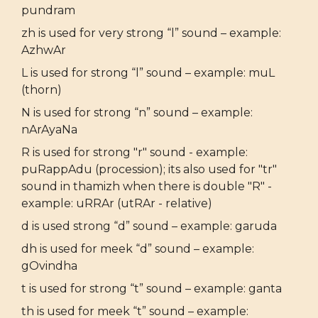
pundram
zh is used for very strong “l” sound – example:
AzhwAr
L is used for strong “l” sound – example: muL
(thorn)
N is used for strong “n” sound – example:
nArAyaNa
R is used for strong "r" sound - example:
puRappAdu (procession); its also used for "tr"
sound in thamizh when there is double "R" -
example: uRRAr (utRAr - relative)
d is used strong “d” sound – example: garuda
dh is used for meek “d” sound – example:
gOvindha
t is used for strong “t” sound – example: ganta
th is used for meek “t” sound – example: