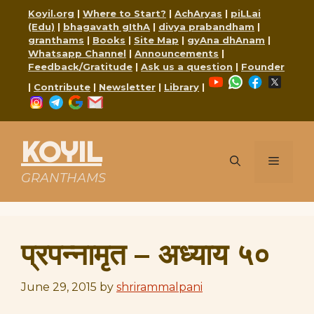
Skip
Koyil.org
|
Where to Start?
|
AchAryas
|
piLLai
to
(Edu)
|
bhagavath gIthA
|
divya prabandham
|
content
granthams
|
Books
|
Site Map
|
gyAna dhAnam
|
Whatsapp Channel
|
Announcements
|
Feedback/Gratitude
|
Ask us a question
|
Founder
YouTube
WhatsApp
Faceboo
X
|
Contribute
|
Newsletter
|
Library
|
Instagram
Telegram
Google
Mail
KOYIL
Menu
GRANTHAMS
प्रपन्नामृत – अध्याय ५०
June 29, 2015
by
shrirammalpani