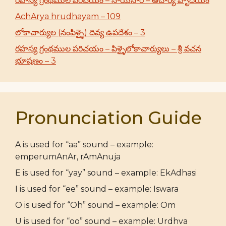
రహస్య గ్రంథముల పరిచయం – నాయనార్ – ఆచార్య హృదయం
AchArya hrudhayam – 109
లోకాచార్యుల (నంపిళ్ళై) దివ్య ఉపదేశం – 3
రహస్య గ్రంథముల పరిచయం – పిళ్ళైలోకాచార్యులు – శ్రీ వచన
భూషణం – 3
Pronunciation Guide
A is used for “aa” sound – example:
emperumAnAr, rAmAnuja
E is used for “yay” sound – example: EkAdhasi
I is used for “ee” sound – example: Iswara
O is used for “Oh” sound – example: Om
U is used for “oo” sound – example: Urdhva