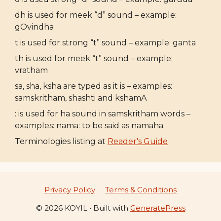
dh is used for meek “d” sound – example:
gOvindha
t is used for strong “t” sound – example: ganta
th is used for meek “t” sound – example:
vratham
sa, sha, ksha are typed as it is – examples:
samskritham, shashti and kshamA
: is used for ha sound in samskritham words –
examples: nama: to be said as namaha
Terminologies listing at
Reader's Guide
Privacy Policy
Terms & Conditions
© 2026 KOYIL
• Built with
GeneratePress