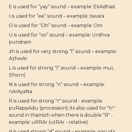
E is used for “yay” sound – example: EkAdhasi
I is used for “ee” sound – example: Iswara
O is used for “Oh” sound – example: Om
U is used for “oo” sound – example: Urdhva
pundram
zh is used for very strong “l” sound – example:
AzhwAr
L is used for strong “l” sound – example: muL
(thorn)
N is used for strong “n” sound – example:
nArAyaNa
R is used for strong "r" sound - example:
puRappAdu (procession); its also used for "tr"
sound in thamizh when there is double "R" -
example: uRRAr (utRAr - relative)
d is used strong “d” sound – example: garuda