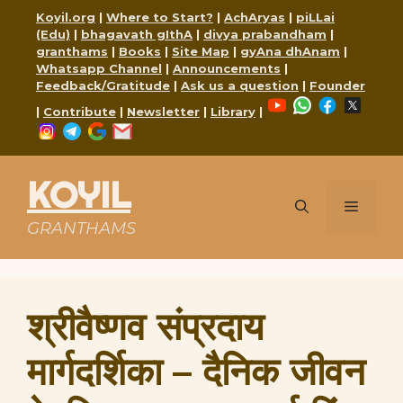
Skip
Koyil.org
|
Where to Start?
|
AchAryas
|
piLLai
to
(Edu)
|
bhagavath gIthA
|
divya prabandham
|
content
granthams
|
Books
|
Site Map
|
gyAna dhAnam
|
Whatsapp Channel
|
Announcements
|
Feedback/Gratitude
|
Ask us a question
|
Founder
YouTube
WhatsApp
Faceboo
X
|
Contribute
|
Newsletter
|
Library
|
Instagram
Telegram
Google
Mail
KOYIL
Menu
GRANTHAMS
श्रीवैष्णव संप्रदाय
मार्गदर्शिका – दैनिक जीवन