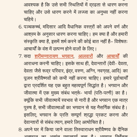
आवश्यक है कि उसे सभी स्थितियों में द्रढता से धारण करना
चाहिए और उसे धारण करने में लज्जा का अनुभव नहीं करना
चहिये।
पञ्चकच्चं, मदिसार आदि वैधानिक वस्त्रों को अपने वर्ण और
आश्रम के अनुसार धारण करना चाहिए। हम क्या है और हमारी
संस्कृति क्या है, इसमें शर्म करने की कोई बात नहीं है– विशेषतः
आचार्यों के वंश में उत्पन्न होने वालों के लिए।
सदा
श्रीमन्नारायण भगवान
,
आलवारों
और
आचार्यों
की
आराधना करनी चाहिए। इसके साथ ही, देवान्तारों (देवी- देवता,
देवता जैसे रूद्र परिवार, इंद्र, वरुण, अग्नि, नवग्रह, आदि) का
पूजन श्रीवैष्णवों को कभी नहीं करना चाहिए। हमारे पूर्वाचार्यों
द्वारा प्रदर्शित यह एक बहुत महत्वपूर्ण सिद्धांत है। भगवान और
जीवात्मा में एक मुख्य संबंध भर्त्रू- भार्या (पति-पत्नी) का है।
क्यूंकि सभी जीवात्मायें स्वभाव से नारी है और भगवान एक मात्र
पुरुष है, सभी जीवात्माओं का भगवान से यह नैसर्गिक संबंध है।
इसलिए, भगवान के प्रति सम्पूर्ण श्रद्धा प्रकट करना और
देवान्तारों से संबंध त्याग, हमारे लिए अत्योचित है।
अपने घर में किया जाने वाला तिरुवाराधन श्रीवैष्णव के दैनिक
अनुष्ठान का अत्यंत महाव्त्पूर्ण तत्व है। भगवान निर्हेतुक