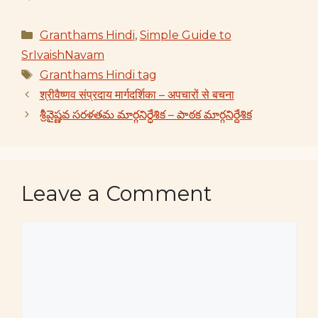
Categories
Granthams Hindi
,
Simple Guide to
SrIvaishNavam
Tags
Granthams Hindi tag
श्रीवैष्णव संप्रदाय मार्गदर्शिका – अपचारों से बचना
శ్రీవైష్ణవ సరళతమ మార్గనిర్ధేశిక – పాఠక మార్గనిర్దేశిక
Leave a Comment
Comment