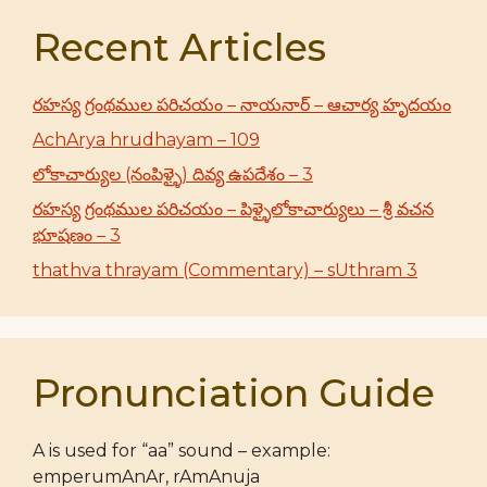
Recent Articles
రహస్య గ్రంథముల పరిచయం – నాయనార్ – ఆచార్య హృదయం
AchArya hrudhayam – 109
లోకాచార్యుల (నంపిళ్ళై) దివ్య ఉపదేశం – 3
రహస్య గ్రంథముల పరిచయం – పిళ్ళైలోకాచార్యులు – శ్రీ వచన
భూషణం – 3
thathva thrayam (Commentary) – sUthram 3
Pronunciation Guide
A is used for “aa” sound – example:
emperumAnAr, rAmAnuja