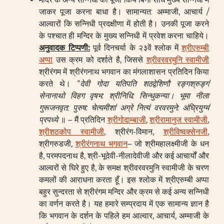
जाकर पूजा करना बाधा है। सामान्यत: अम्माजी, आचार्य /
आल्वारों कि सन्निधी प्रदक्षीणा में होती है। उनकी पूजा करने
के पश्चात ही मन्दिर के मुख्य सन्निधी में प्रवेश करना चाहिये।
अनुवादक टिप्पणी:
पूर्व दिनचर्या के २३वें श्लोक में
श्रीएरुम्बी
अप्पा
उस क्रम को दर्शाते है, जिससे
श्रीवरवरमुनि स्वामीजी
श्रीरंगम में श्रीरंगनाथ भगवान का मंगलाशासन प्रतिदिन किया
करते थे। “
देवी गोदा यतिपति शठद्वेशिणौ रङ्गश्रुङ्गं
सेनानाथो विहग वृषभ: श्रीनिधि: सिन्धुकन्या। भूमा नीला
गुरूजनवृत: पुरुष: चेत्यमीशां अग्रे नित्यं वरवरमुने: अंघ्रियुग्मं
प्रपध्ये
॥ – मैं प्रतिदिन
श्रीगोदाम्बाजी
,
श्रीरामानुज स्वामीजी
,
श्रीशठकोप स्वामीजी
, श्रीरंग-विमान,
श्रीविष्वक्सेनजी
,
श्रीगरुडजी,
श्रीरंगनाथ भगवान
– जो श्रीमहालक्ष्मीजी के धन
है, परमपदनाथ है, श्री-भूदेवी-नीलादेवीजी और कई आचार्यों और
आल्वरों से घिरे हुए है, के समक्ष श्रीवरवरमुनि स्वामीजी के चरण
कमलों की आराधना करता हूँ। इस श्लोक में श्रीएरुम्बी अप्पा
बहुर सुन्दरता से श्रीरंगम मन्दिर और क्रम से कई अन्य सन्निधी
का वर्णन करते है। यह हमारे सम्प्रदाय में एक सामान्य ज्ञान है
कि भगवान के दर्शन के पहिले हम आल्वार, आचार्य, अम्माजी के