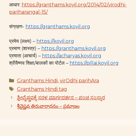
आधार:
https://granthams.koyil.org/2014/02/virodhi-
pariharangal-15/
संग्रहण-
https://granthams.koyil.org
प्रमेय (लक्ष्य) –
https://koyil.org
प्रमाण (शास्त्र) –
https://granthams.koyil.org
प्रमाता (आचार्य) –
https://acharyas.koyil.org
श्रीवैष्णव शिक्षा/बालकों का पोर्टल –
https://pillai.koyil.org
Categories
Granthams Hindi
,
virOdhi parihAra
Tags
Granthams Hindi tag
ಶ್ರೀವೈಷ್ಣವಕ್ಕೆ ಸರಳ ಮಾರ್ಗದರ್ಶನ – ಪಂಚ ಸಂಸ್ಕಾರ
శ్రీవైష్ణవ తిరువారాధనం – ప్రమాణం