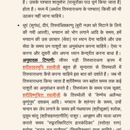
है। उसके पश्चात शातुमोरा (पासुरोंका पाठ पूर्ण किया जाता है)
होता है। मध्य में (अर्थात तिरुवाराधना के पश्चात) किसी को भी
उठकर नहीं जाना चाहिये।
धुपं (सुगंध), दीपं, तिरुवंधिक्काप्पु (बुरी नज़र को मिटाने के लिये
की गयी आरती), भगवान को भोग लगाने आदि के समय, हमें
भगवान की उस उपचार (सेवा) पर ध्यान देना चाहिये और उस
सेवा के समय उन पाशुरों का अनुसंधान करना चाहिये। ऐसा न
करना और दूसरी ओर अपना ध्यान केन्द्रीत करना बाधा है।
अनुवादक टिप्पणी:
जीयर पड़ी तिरुवाराधना क्रम में
श्रीवरवरमुनि स्वामीजी
बहुत ही सुन्दरता से तिरुमाली में
तिरुवाराधना कैसे करना चाहिये इस बात को दर्शाते है। जब भी
तिरुवाराधना किया जाता है श्रीवैष्णव जन बहोत समय तक कई
पाशुरों का अनुसंधान करते है। तिरुमंजन के समय पञ्च सूक्तं,
श्रीविष्णुचित्त स्वामीजी
के तिरुमोली से “वेण्णेय अलैन्था
कुणुंगुम” दशकम् आदि। भगवान के श्रुंगार के समय, उन्हें
चन्दन का लेप लगाने के समय हमें गंधत्वारम (श्रीसूक्तं) श्लोक,
पूसुम चांतु (श्रीसहस्त्रगीति) पाशुर। आभूषण और माला धारण
कराते समय “स्फूरत्किरिटांग हारकंठिका” (स्तोत्र रत्न)
श्लोक, “चूट्टू नल् मालैगल” (तिरुविरुत्तम) गाना चाहिये। धुपं