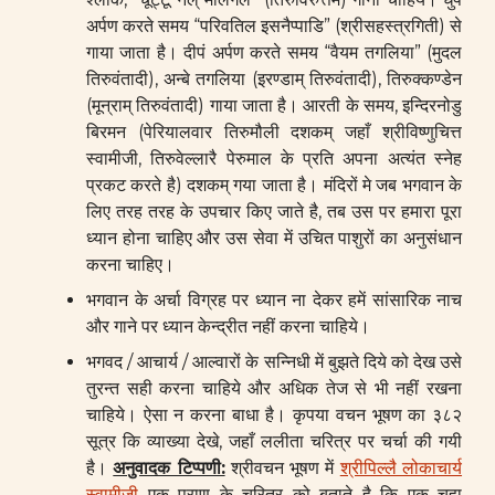
अर्पण करते समय “परिवतिल इसनैप्पाडि” (श्रीसहस्त्रगिती) से
गाया जाता है। दीपं अर्पण करते समय “वैयम तगलिया” (मुदल
तिरुवंतादी), अन्बे तगलिया (इरण्डाम् तिरुवंतादी), तिरुक्कण्डेन
(मून्राम् तिरुवंतादी) गाया जाता है। आरती के समय, इन्दिरनोडु
बिरमन (पेरियालवार तिरुमौली दशकम् जहाँ श्रीविष्णुचित्त
स्वामीजी, तिरुवेल्लारै पेरुमाल के प्रति अपना अत्यंत स्नेह
प्रकट करते है) दशकम् गया जाता है। मंदिरों मे जब भगवान के
लिए तरह तरह के उपचार किए जाते है, तब उस पर हमारा पूरा
ध्यान होना चाहिए और उस सेवा में उचित पाशुरों का अनुसंधान
करना चाहिए।
भगवान के अर्चा विग्रह पर ध्यान ना देकर हमें सांसारिक नाच
और गाने पर ध्यान केन्द्रीत नहीं करना चाहिये।
भगवद / आचार्य / आल्वारों के सन्निधी में बुझते दिये को देख उसे
तुरन्त सही करना चाहिये और अधिक तेज से भी नहीं रखना
चाहिये। ऐसा न करना बाधा है। कृपया वचन भूषण का ३८२
सूत्र कि व्याख्या देखे, जहाँ ललीता चरित्र पर चर्चा की गयी
है।
अनुवादक टिप्पणी:
श्रीवचन भूषण में
श्रीपिल्लै लोकाचार्य
स्वामीजी
एक पुराण के चरित्र को बताते है कि एक चूहा