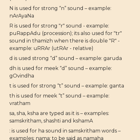
N is used for strong “n” sound – example:
nArAyaNa
R is used for strong "r" sound - example:
puRappAdu (procession); its also used for "tr"
sound in thamizh when there is double "R" -
example: uRRAr (utRAr - relative)
d is used strong “d” sound – example: garuda
dh is used for meek “d” sound – example:
gOvindha
t is used for strong “t” sound – example: ganta
th is used for meek “t” sound – example:
vratham
sa, sha, ksha are typed as it is – examples:
samskritham, shashti and kshamA
: is used for ha sound in samskritham words –
examples: nama: to be said as namaha