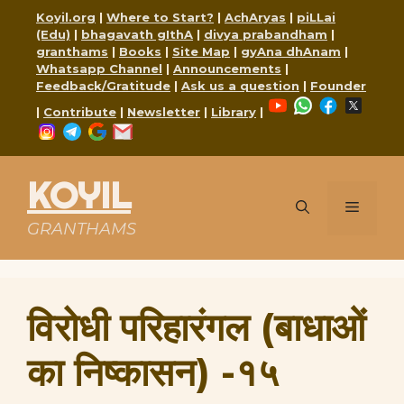
Skip
Koyil.org
|
Where to Start?
|
AchAryas
|
piLLai
to
(Edu)
|
bhagavath gIthA
|
divya prabandham
|
content
granthams
|
Books
|
Site Map
|
gyAna dhAnam
|
Whatsapp Channel
|
Announcements
|
Feedback/Gratitude
|
Ask us a question
|
Founder
YouTube
WhatsApp
Faceboo
X
|
Contribute
|
Newsletter
|
Library
|
Instagram
Telegram
Google
Mail
KOYIL
Menu
GRANTHAMS
विरोधी परिहारंगल (बाधाओं
का निष्कासन) -१५