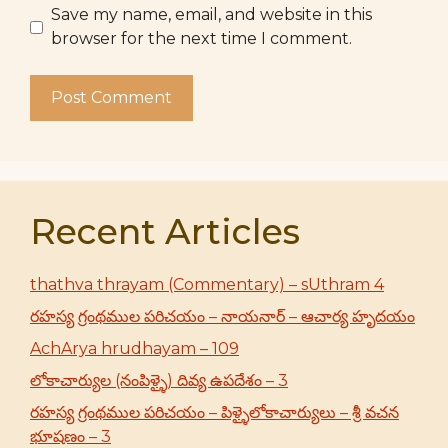
Save my name, email, and website in this
browser for the next time I comment.
Recent Articles
thathva thrayam (Commentary) – sUthram 4
రహస్య గ్రంథముల పరిచయం – నాయనార్ – ఆచార్య హృదయం
AchArya hrudhayam – 109
లోకాచార్యుల (నంపిళ్ళై) దివ్య ఉపదేశం – 3
రహస్య గ్రంథముల పరిచయం – పిళ్ళైలోకాచార్యులు – శ్రీ వచన
భూషణం – 3