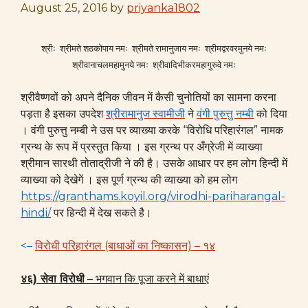
August 25, 2016
by
priyanka1802
श्रीः श्रीमते शठकोपाय नमः श्रीमते रामानुजाय नमः श्रीमद्वरवरमुनये नमः
श्रीवानाचलमहामुनये नमः श्रीवादिभीकरमहागुरुवे नमः
श्रीवैष्णवों को अपने दैनिक जीवन में कैसी चुनोतियों का सामना करना
पड़ता है इसका उपदेश
श्रीरामानुज स्वामीजी
ने
वंगी पुरुत्तु नम्बी
को दिया
। वंगी पुरुत्तु नम्बी ने उस पर व्याख्या करके “विरोधि परिहारंगल” नामक
ग्रन्थ के रूप में प्रस्तुत किया । इस ग्रन्थ पर अँग्रेजी में व्याख्या
श्रीमान सारथी तोताद्रीजी ने की है। उसके आधार पर हम लोग हिन्दी में
व्याख्या को देखेगें । इस पूर्ण ग्रन्थ की व्याख्या को हम लोग
https://granthams.koyil.org/virodhi-pariharangal-
hindi/
पर हिन्दी में देख सकते है।
<–
विरोधी परिहारंगल (बाधाओं का निष्कासन) – १४
४६) सेवा विरोधी
– भगवान कि पूजा करने में बाधाएं