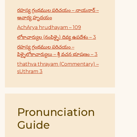
రహస్య గ్రంథముల పరిచయం – నాయనార్ –
ఆచార్య హృదయం
AchArya hrudhayam – 109
లోకాచార్యుల (నంపిళ్ళై) దివ్య ఉపదేశం – 3
రహస్య గ్రంథముల పరిచయం –
పిళ్ళైలోకాచార్యులు – శ్రీ వచన భూషణం – 3
thathva thrayam (Commentary) –
sUthram 3
Pronunciation
Guide