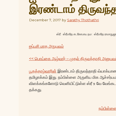
இரண்டாம் திருவந்
December 7, 2017
by
Sarathy Thothathri
ஸ்ரீ: ஸ்ரீமதே சடகோபாய நம: ஸ்ரீமதே ராமாநு
ஐப்பசி மாத அநுபவம்
<< பொய்கை ஆழ்வார் – முதல் திருவந்தாதி அனுபவம
பூதத்தாழ்வாரின்
இரண்டாம் திருவந்தாதி வ்யாக்யான
தமிழாக்கம் இது. நம்பிள்ளை அருளிய மிக ஆச்சர்யம
விளக்கங்களோடு வெளியிட்டுள்ள ஸ்ரீ உ வே வேங்கடக
தக்கது.
நம்பிள்ள