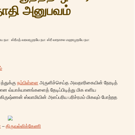
தாதி அனுபவம்
ஜாய நம: ஸ்ரீமத் வரவரமுநயே நம: ஸ்ரீ வாநாசல மஹாமுநயே நம:
்
த்துக்கு
நம்பிள்ளை
அருளிச்செய்த அவதாரிகையின் நேரடித்
ான வ்யாக்யானங்களைத் தேடிப்பிடித்து மிக எளிய
ிருஷ்ணன் ஸ்வாமியின் அளப்பரிய பரிச்ரமம் மிகவும் போற்றத
ை
–
திருவல்லிக்கேணி