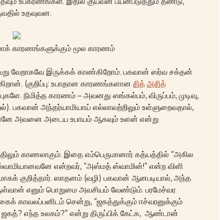
வும் உபகரணங்கள். இதில் குயவன் பயன்படுத்தும் தண்டு,
வதில் உதவுவன.
லாக் காரணங்களுக்கும் மூல காரணம்
ேறு வேறாகவே இருக்கக் காண்கிறோம். பகவான் ஸர்வ சக்தன்
ிறான். (குறிப்பு: உபாதான காரணங்களான
சித்
அசித்
ுகளே. நிமித்த காரணம் – அவனது ஸங்கல்பம், விருப்பம், முடிவு,
). பகவான் அந்தர்யாமியாய் எல்லாவற்றிலும் உள்ளுறைவதால்,
கவானே அவனை அடைய உபாயம் ஆகவும் உளன் என்று
ிலும் காணலாகும். இதை எம்பெருமானார் கத்யத்தில் “அகில
ஸ்வாமியானவனே என்றவர், “அஸ்மத் ஸ்வாமின்!” என்ற விளி
க் குறித்தார். ஸாதனம் (வழி) பகவான் ஆனபடியால், அந்த
ுள்வான் எனும் பொறுமை அவசியம் வேண்டும். பரமேச்வர
் காவலப்பனிடம் சென்று, “ஜகத்துக்கும் ஈச்வரனுக்கும்
 ஜகத்? எந்த உலகம்?” என்று திருப்பிக் கேட்க, ஆண்டான்