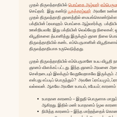
முதல் திருவந்தாதியில்
பொய்கை ஆழ்வார்
எம்பெரும
செய்தார். இது கண்டு
பூதத்தாழ்வார்
அவனே உண்மை ர
முதல் திருவந்தாதி ஞானத்தில் மையங்கொண்டுள்ளது
பக்தியின் ப்ரவாஹம். பொய்கை ஆழ்வார்க்கு பக்தியி
ஊன்றியவரே. இது பக்தியின் வெவ்வேறு நிலைகள்; ஒன்
விபூதிகளை த்யானித்து இருக்கும் ஞான நிலை பொய
திருவந்தாதியில் கண்ட எம்பெருமானின் விபூதிகளால் 
திருவந்தாதியாக உருவெடுத்தது.
முதல் திருவந்தாதியில் எம்பெருமானே உபய விபூதி ந
ஞானம் விளக்கப் பட்டது. இந்த ஞானம் அவனை அடைய வ
சென்றடையும் இலக்கும் வேறுவேறாகவே இருக்க
என்பது எப்படிப் பொருந்தும்? அவனே ப்ராப்யமும், ப
வல்லவன். ஆகவே அவனே உபாயம், உபேயம்; காரணம் ம
உபாதான காரணம் – இறுதி பொருளாக மாறும் அ
ஆகிறது. இதில் மண் உபாதானம் (மூல காரணம்
நிமித்த காரணம் – இந்த மாற்றத்தைக் கொணர