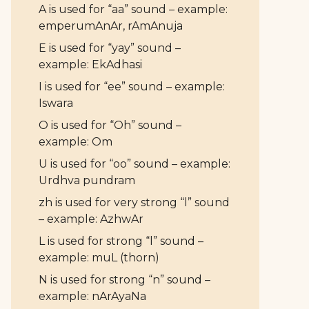
A is used for “aa” sound – example:
emperumAnAr, rAmAnuja
E is used for “yay” sound –
example: EkAdhasi
I is used for “ee” sound – example:
Iswara
O is used for “Oh” sound –
example: Om
U is used for “oo” sound – example:
Urdhva pundram
zh is used for very strong “l” sound
– example: AzhwAr
L is used for strong “l” sound –
example: muL (thorn)
N is used for strong “n” sound –
example: nArAyaNa