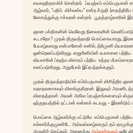
ஸமாஹிதராகிச் சென்றார். ப்ரபஞ்சம் எம்பெருமான் ச
ஆழ்வார், “பதிம் விச்வஸ்ய” என்ற ச்ருதி (தைத்திரீய
லோகத்துக்கு ஈச்வரன் என்றார். பூதத்தாழ்வாரின் இர
ஞான பக்திகளின் வெவேறு நிலைகளின் வெளிப்பாடு
கூடாதோ? முதல் திருவந்தாதி பொய்கையாரது, இரண்டா
பேயாழ்வாரது என்பானேன் எனில், த்ரிமுனி வ்யாக
ஒன்றெனப்படுகிறது. ஜைமினியின் உபாசனை பற்றிய ப
வியாசரின் ப்ரஹ்ம விசாரம் பற்றிய உத்தர மீமாம்சைநா
எனப்படுகிறது. அதுபோல் இப்ரபந்தங்களும்.
முதல் திருவந்தாதியில் எம்பெருமான் விசித்திர ஞ
கதாதரனாகவும் விளங்குகிறான். இதுவும் அவனிடத்தி
விதைத்தான். அவன் அகில ப்ரபஞ்சங்களையும் ஸ்ருஷ
ஹ்ருதயத்தில் நட்டான் என்னக் கடவது – இரண்டும்
பொய்கை ஆழ்வார்க்கு மட்டுமே எம்பெருமான் பற்றி
எல்லார்க்குமுண்டே. அவ்வவ்வாழ்வாரும் தம் தாமுக
அருளிச் செய்தார். அனைத்து
ஆழ்வார்களும்
ஒரே வி