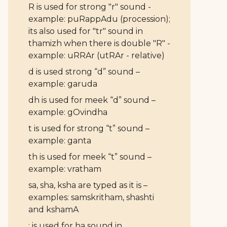
R is used for strong "r" sound -
example: puRappAdu (procession);
its also used for "tr" sound in
thamizh when there is double "R" -
example: uRRAr (utRAr - relative)
d is used strong “d” sound –
example: garuda
dh is used for meek “d” sound –
example: gOvindha
t is used for strong “t” sound –
example: ganta
th is used for meek “t” sound –
example: vratham
sa, sha, ksha are typed as it is –
examples: samskritham, shashti
and kshamA
: is used for ha sound in