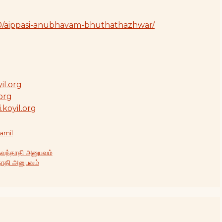
/10/aippasi-anubhavam-bhuthathazhwar/
il.org
.org
i.koyil.org
amil
ுவந்தாதி அனுபவம்
்தாதி அனுபவம்