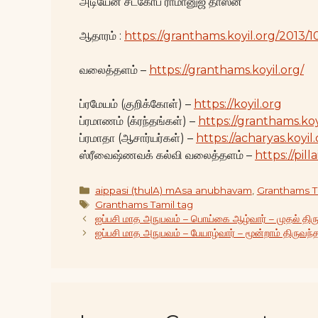
அடியேன் சடகோப ராமானுஜ தாஸன்
ஆதாரம் :
https://granthams.koyil.org/2013
வலைத்தளம் –
https://granthams.koyil.org/
ப்ரமேயம் (குறிக்கோள்) –
https://koyil.org
ப்ரமாணம் (க்ரந்தங்கள்) –
https://granthams.koy
ப்ரமாதா (ஆசார்யர்கள்) –
https://acharyas.koyil
ஸ்ரீவைஷ்ணவக் கல்வி வலைத்தளம் –
https://pilla
Categories
aippasi (thulA) mAsa anubhavam
,
Granthams T
Tags
Granthams Tamil tag
ஐப்பசி மாத அநுபவம் – பொய்கை ஆழ்வார் – முதல் திர
ஐப்பசி மாத அநுபவம் – பேயாழ்வார் – மூன்றாம் திருவந