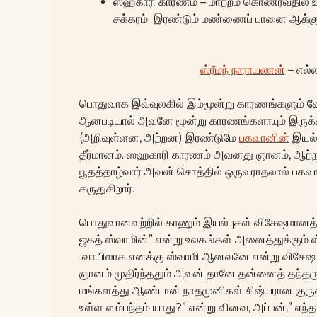
ஸஹகாரி காரணம் – மாற்றம் கொணர்வதில் உத
சக்கரம் இரண்டும் மண்ணைப் பானை ஆக்கு
ஸ்ரீமந் நாராயணன்
– எல்
பொதுவாக இவ்வுலகில் இம்மூன்று காரணங்களும் வ
ஆனபடியால் அவனே மூன்று காரணங்களாயும் இருக்க
(அறிவுள்ளன, அற்றன) இரண்டுமே
பகவானின்
இயல்ப
தீர்மானம். ஸஹகாரி காரணம் அவனது ஞானம், ஆற்றல்
பூதத்தாழ்வார் அவன் சொத்தில் ஒருவராதலால் ப
கருதுகிறார்.
பொதுவானவற்றில் காணும் இயல்புகள் விசேஷமானத்த
ஜகத் ஸ்வாமின்” என்று உலகங்கள் அனைத்துக்கும் 
வாயிலாக எனக்கு ஸ்வாமி ஆனவனே என்று விசேஷமாக
ஞானம் முதிர்ந்ததும் அவன் தானே தன்னைத் தந்தர
மங்களத்து ஆண்டான் நாதமுனிகள் சிஷ்யரான குருகைக
உள்ள ஸம்பந்தம் யாது?” என்று வினவ, அப்பன்,” எந்த