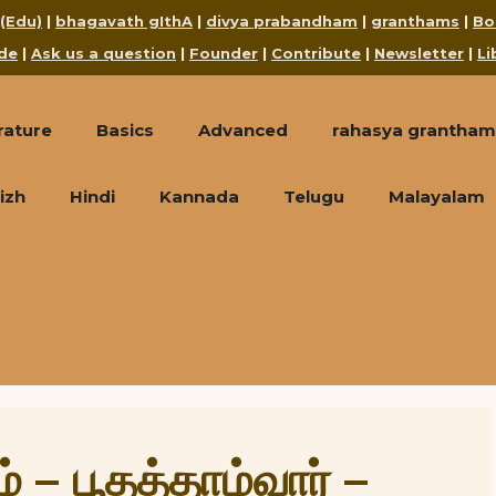
 (Edu)
|
bhagavath gIthA
|
divya prabandham
|
granthams
|
Bo
de
|
Ask us a question
|
Founder
|
Contribute
|
Newsletter
|
Li
rature
Basics
Advanced
rahasya grantham
izh
Hindi
Kannada
Telugu
Malayalam
 – பூதத்தாழ்வார் –