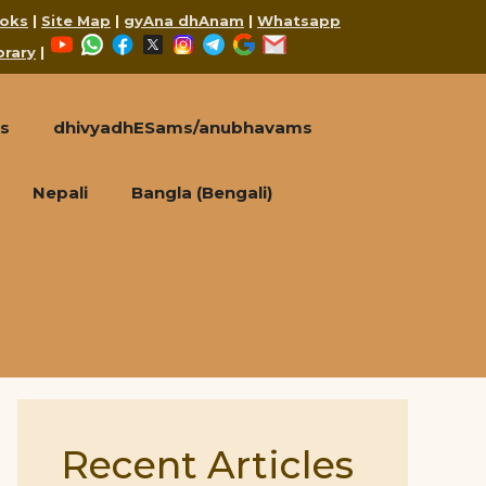
oks
|
Site Map
|
gyAna dhAnam
|
Whatsapp
YouTube
WhatsApp
Facebook
X
Instagram
Telegram
Google
Mail
brary
|
s
dhivyadhESams/anubhavams
Nepali
Bangla (Bengali)
Recent Articles