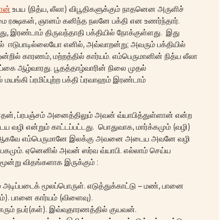
ான்
உபய (நித்ய, லீலா) விபூதிகளுக்கும் நாதனென அருளிச்
க்ஷகன், ஞானம் கனிந்த நலனே பக்தி என உணர்ந்தார்.
, இரண்டாம் திருவந்தாதி பக்தியில் நோக்குள்ளது. இது
ல் ஈடுபாடில்லையோ எனில், அவ்வாறன்று; அவரும் பக்தியில்
றில் காரணம், மற்றத்தில் கார்யம். எம்பெருமானின் நித்ய லீலா
்கை ஆழ்வாரது. பூதத்தாழ்வாரின் நிலை முதல்
மயங்கி ப்ரமிப்புற்ற பக்தி ப்ரவாஹம் இரண்டாம்
ாதன், ப்ரபஞ்சம் அனைத்திலும் அவன் வ்யாபித்துள்ளான் என்ற
ழி என்றும் காட்டப்பட்டது. பொதுவாக, மார்க்கமும் (வழி)
ும். ஆகவே எம்பெருமானே இலக்கு அவனை அடைய அவனே வழி
்ராபகமும். ஏனெனில் அவன் ஸர்வ வ்யாபி. எல்லாம் செய்ய
ூன்று விதங்களாக இருக்கும் :
டிப்படைக் மூலப்பொருள். எடுத்துக்காட்டு – மண், பானை
). பானை கார்யம் (விளைவு).
ும் நபர்(கள்). இவ்வுதாரணத்தில் குயவன்.