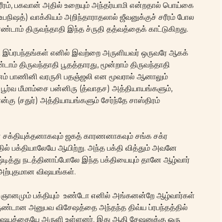
ரீரம், பகவான் அதில் உறையும் அந்தர்யாமி என்றதால் பொய்கை
 உபநிஷத்) வாக்கியம் அறிந்தாராதலால் ஜீவனுக்குச் சரீரம் போல
ண்டாம் திருவந்தாதி இந்த ச்ருதி தத்வத்தைக் காட்டுகிறது.
 இப்ரபந்தங்கள் எனில் இவற்றை அருளியவர் ஒருவரே ஆகக்
ம் திருவந்தாதி பூதத்தாரது, மூன்றாம் திருவந்தாதி
ரணம் பாணினி வரருசி பதஞ்ஜலி என மூவரால் ஆனாலும்
ூர்வ மீமாம்சை பன்னிரு (த்வாதச) அத்தியாயங்களும்,
ன்கு (சதுர்) அத்தியாயங்களும் சேர்ந்தே சாஸ்திரம்
ான சக்தியுக்தனாகவும் ஜகத் காரணனாகவும் சங்க சக்ர
ல் பக்தியாலேயே ஆயிற்று. அந்த பக்தி வித்தும் அவனே
்டித்து நடத்தினாப்போலே இந்த பக்தியையும் தானே ஆழ்வார்
 அற்புதமான விஷயங்கள்.
ய ஞானமும் பக்தியும் உண்டோ எனில் அங்கனன்றே ஆழ்வார்கள்
்குண்டான அனுபவ விசேஷத்தை அந்தந்த திவ்ய ப்ரபந்தத்தில்
ஷயத்தையே அருளி உள்ளனர். இது ஆதி சேஷனுக்கு ஒரு