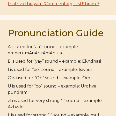
thathva thrayam (Commentary) – sUthram 3
Pronunciation Guide
A is used for “aa” sound – example:
emperumAnAr, rAmAnuja
E is used for “yay” sound – example: EkAdhasi
I is used for “ee” sound – example: Iswara
O is used for “Oh” sound – example: Om
U is used for “oo” sound – example: Urdhva
pundram
zh is used for very strong “l” sound – example:
AzhwAr
L is used for strong “l” sound – example: muL