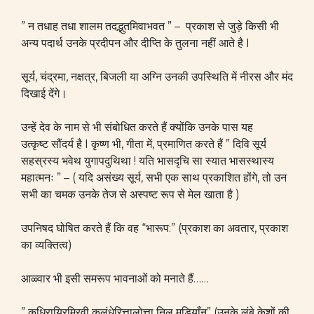
” न तधाह तधा शालम तदद्भुतमिवाभवत ” – प्रकाश से जुड़े किसी भी
अन्य पदार्थ उनके प्रदीपन और दीप्ति के तुलना नहीं आते है I
सूर्य, चंद्रमा, नक्षत्र, बिजली या अग्नि उनकी उपस्थिति में नीरस और मंद
दिखाई देंगे।
उन्हें देव के नाम से भी संबोधित करते हैं क्योंकि उनके पास यह
उत्कृष्ट सौंदर्य है I कृष्ण भी, गीता में, प्रमाणित करते हैं ” दिवि सूर्य
सहस्रस्य भवेथ युगापदुथिथा ! यति भासदृचि सा स्यात भासस्थास्य
महात्मनः ” – ( यदि असंख्य सूर्य, सभी एक साथ प्रकाशित होंगे, तो उन
सभी का चमक उनके तेज से अस्पष्ट रूप से मेल खाता है )
उपनिषद घोषित करते हैं कि वह “भारूप:” (प्रकाश का अवतार, प्रकाश
का व्यक्तित्व)
आळ्वार भी इसी समरूप भावनाओं को मनाते हैं……
” कधिरायिरमिरवी कलंधेरित्तालोत्ता निल मुड़ियाँन” (उनके लंबे केशों की