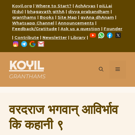
Skip
Koyil.org
|
Where to Start?
|
AchAryas
|
piLLai
to
(Edu)
|
bhagavath gIthA
|
divya prabandham
|
content
granthams
|
Books
|
Site Map
|
gyAna dhAnam
|
Whatsapp Channel
|
Announcements
|
Feedback/Gratitude
|
Ask us a question
|
Founder
YouTube
WhatsApp
Faceboo
X
|
Contribute
|
Newsletter
|
Library
|
Instagram
Telegram
Google
Mail
KOYIL
Menu
GRANTHAMS
वरदराज भगवान् आविर्भाव
कि कहानी ९