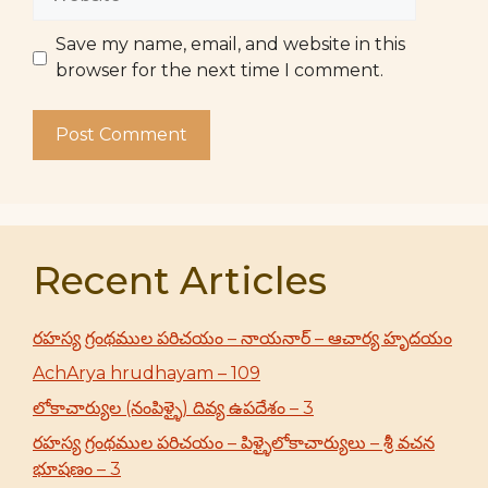
Save my name, email, and website in this
browser for the next time I comment.
Recent Articles
రహస్య గ్రంథముల పరిచయం – నాయనార్ – ఆచార్య హృదయం
AchArya hrudhayam – 109
లోకాచార్యుల (నంపిళ్ళై) దివ్య ఉపదేశం – 3
రహస్య గ్రంథముల పరిచయం – పిళ్ళైలోకాచార్యులు – శ్రీ వచన
భూషణం – 3