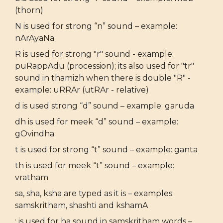
(thorn)
N is used for strong “n” sound – example:
nArAyaNa
R is used for strong "r" sound - example:
puRappAdu (procession); its also used for "tr"
sound in thamizh when there is double "R" -
example: uRRAr (utRAr - relative)
d is used strong “d” sound – example: garuda
dh is used for meek “d” sound – example:
gOvindha
t is used for strong “t” sound – example: ganta
th is used for meek “t” sound – example:
vratham
sa, sha, ksha are typed as it is – examples:
samskritham, shashti and kshamA
: is used for ha sound in samskritham words –