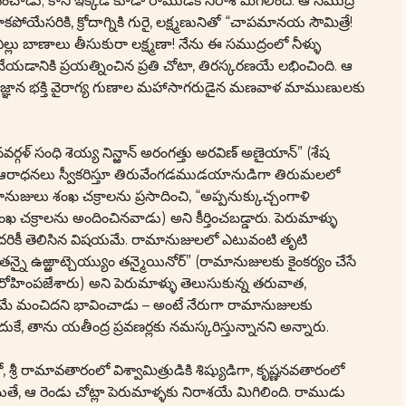
డు; కానీ ఇక్కడ కూడా రాముడికి నిరాశే మిగిలింది. ఆ సముద్ర
ోయేసరికి, క్రోదాగ్నికి గురై, లక్ష్మణునితో “చాపమానయ సౌమిత్రే!
ు బాణాలు తీసుకురా లక్ష్మణా! నేను ఈ సముద్రంలో నీళ్ళు
చేయడానికి ప్రయత్నించిన ప్రతి చోటా, తిరస్కరణయే లభించింది. ఆ
డా, జ్ఞాన భక్తి వైరాగ్య గుణాల మహాసాగరుడైన మణవాళ మాముణులకు
ళ్ సంధి శెయ్య నిన్ఱాన్ అరంగత్తు అరవిణ్ అణైయాన్” (శేష
ుల ఆరాధనలు స్వీకరిస్తూ తిరువేంగడముడయానుడిగా తిరుమలలో
ులు శంఖ చక్రాలను ప్రసాదించి, “అప్పనుక్కుచ్చంగాళి
ఖ చక్రాలను అందించినవాడు) అని కీర్తించబడ్డారు. పెరుమాళ్ళు
రికీ తెలిసిన విషయమే. రామానుజులలో ఎటువంటి తృటి
నై ఉఱ్ఱాట్చెయ్యుం తన్మైయినోర్” (రామానుజులకు కైంకర్యం చేసే
ిరోహింపజేశారు) అని పెరుమాళ్ళు తెలుసుకున్న తరువాత,
ండటమే మంచిదని భావించాడు – అంటే నేరుగా రామానుజులకు
 తాను యతీంద్ర ప్రవణర్లకు నమస్కరిస్తున్నానని అన్నారు.
్రీ రామావతారంలో విశ్వామిత్రుడికి శిష్యుడిగా, కృష్ణనవతారంలో
తే, ఆ రెండు చోట్లా పెరుమాళ్ళకు నిరాశయే మిగిలింది. రాముడు