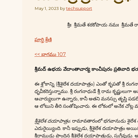
May 1, 2023
by
techsupport
శ్రీః శ్రీమతే శఠకోపాయ నమః శ్రీ
పూర్తి శ్రేణి
<< భాగము 107
శ్రీమద్ ఉభయ వేదాంతాచార్య కాంచీపురం ప్రతివాది 
ఈ శ్లోకాన్ని (శ్రీశైలేశ దయాపాత్రం) ఎంతో కృపతో శ్రీ
ధృవీకరిస్తున్నాము. శ్రీ రంగనాధుడే శ్రీ రామ కృష్ణు
ఆచార్యులుగా ఉన్నారు, కానీ అతని మనస్సు తృప్తి పడ
ఆ లోటుని తీరి సంతోషించారు. ఈ లోకంలో అనేక చోట్ల
శ్రీశైలేశ దయాపాత్రం
: రామావతారంలో భగవానుడు శైలేశ 
ఎదురైయ్యింది. కానీ ఇప్పుడు, శ్రీశైలేశ దయాపాత్రం 
శ్రీరాముడు పొందిన శ్రీశైలేశ దయాపాత్రుడు, సుగ్రీవు