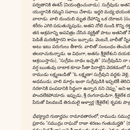
పర్వతానికి ఈశన్ (నియంత్రించువాడు). సుగ్రీవుడు అత
యుద్దానికి రమ్మని సవాలు చేశాడు. ఇద్దరి మధ్య భయంకర
వాలాడు. వాలి దుందుబి మృత దేహాన్ని ఒక యోజన (సుమార
శరీరం ఎగిరి పడుతున్నపుడు, అతని నోటి నుండి కొన్ని ర
తన ఆశ్రమాన్ని అపవిత్రం చేసిన వ్యక్తితో పాటు అతని
పెడితే మరణిస్తారని శాపం ఇచ్చాడు. వెంటనే, వాలీతో 
అటు ఇటు పరుగులు తీశారు. వాలితో సంబంధం తెంచుకున్న 
తలదాచుకున్నాడు. ఆ విధంగా, అతను శ్రీశైలేశుని దయకు 
ఆశ్రయిస్తాను), “సుగ్రీవం నాథం ఇచ్ఛతి” (సుగ్రీవుడిని నా 
వర్ష ఋతువు దాటాక కూడా సీతా పిరాట్టిని వెదకడంలో సు
రాముడు లక్ష్మణుడితో “ఓ లక్ష్మణా! సుగ్రీవుని వద్దకు వ
అధముడు; వాలి మార్గం ఇంకా సుగ్రీవుడికి ఇప్పటికీ తెర
నరకానికి పంపడానికి సిద్ధంగా ఉన్నాన నని చెప్పు” అని అ
పొందలేకపోయారు. ఇప్పుడు, శ్రీ రంగనాధుడిగా, శ్రీశైలేశ
పేరుతో పిలవబడే తిరుమలై ఆళ్వార్ల (శ్రీశైలేశ) కృపకు 
ధీభక్త్యాది గుణార్ణవం
: రామావతారంలో, రాముడు సముద్ర 
ప్రకారం “సముద్రం రాఘవో రాజా శరణం గంతుమర్హతి” (