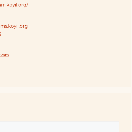
m.koyil.org/
ams.koyil.org
g
Avam