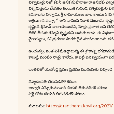
విశ్వామిత్రునితో కలిసి జనక మహారాజు రాజసభకు వెళ
విశ్వమిత్రుడు మేనకల కలయిక గురించి, విశ్వమిత్రుని
కథనాలను విన్నాడు. శ్రీ రామాయణం బాల కాండం 51వ సర్
ఆశ్రయించ వచ్చా?” అని భావించి నిరాశ చెందాడు. కృష్ణావ
కృష్ణుడే శ్రీమాన్ నారాయణుడని, మోక్షం ప్రదాత అని తెల
తిరిగి తీసుకురమ్మని కృష్ణుడిని అడుగుతాడు. ఈ విధంగా
వైరాగ్యులు, పవిత్ర గుణా సాగరులైన మాముణులను తమ 
అందువల్ల, ఇంత విశేష అర్థాలున్న ఈ శ్లోకాన్ని భగ
కాబట్టి, మరెవరి సొత్తు కాలేదు. కాబట్టి ఇవి స్వయంగా ప
ఇంతటితో యతోంద్ర ప్రవణ ప్రభవం ముగింపుకు వచ్చింది
దివ్యదంపతి తిరువడిగళే శరణం
ఆళ్వార్ ఎమ్పెరుమానార్ జీయర్ తిరువడిగళే శరణం
పిళ్లై లోకం జీయర్ తిరువడిగళే శరణం
మూలము:
https://granthams.koyil.org/2021