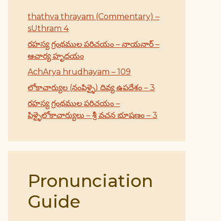
thathva thrayam (Commentary) –
sUthram 4
రహస్య గ్రంథముల పరిచయం – నాయనార్ –
ఆచార్య హృదయం
AchArya hrudhayam – 109
లోకాచార్యుల (నంపిళ్ళై) దివ్య ఉపదేశం – 3
రహస్య గ్రంథముల పరిచయం –
పిళ్ళైలోకాచార్యులు – శ్రీ వచన భూషణం – 3
Pronunciation
Guide