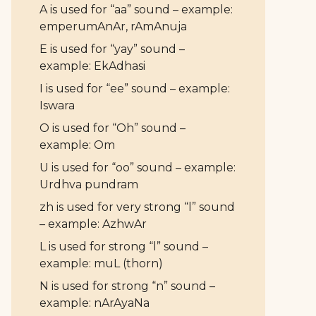
A is used for “aa” sound – example:
emperumAnAr, rAmAnuja
E is used for “yay” sound –
example: EkAdhasi
I is used for “ee” sound – example:
Iswara
O is used for “Oh” sound –
example: Om
U is used for “oo” sound – example:
Urdhva pundram
zh is used for very strong “l” sound
– example: AzhwAr
L is used for strong “l” sound –
example: muL (thorn)
N is used for strong “n” sound –
example: nArAyaNa