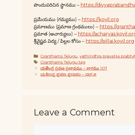
పొందుపరిచిన స్థానము –
https://divyaprabandha
ప్రమేయము (గమ్యము) –
https://koyil.org
ప్రమాణము (ప్రమాణ గ్రంథములు) –
https://granth
ప్రమాత (ఆచార్యులు) –
https://acharyas.koyil.or
శ్రీవైష్ణవ విద్య / పిల్లల కోసం –
https://pillai.koyil.org
Categories
Granthams Telugu
,
yathIndhra pravaNa prabh
Tags
Granthams Telugu tag
యతీంద్ర ప్రవణ ప్రభావము – భాగము 107
ಯತೀಂದ್ರ ಪ್ರವಣ ಪ್ರಭಾವಂ – ಭಾಗ ೫
Leave a Comment
Comment