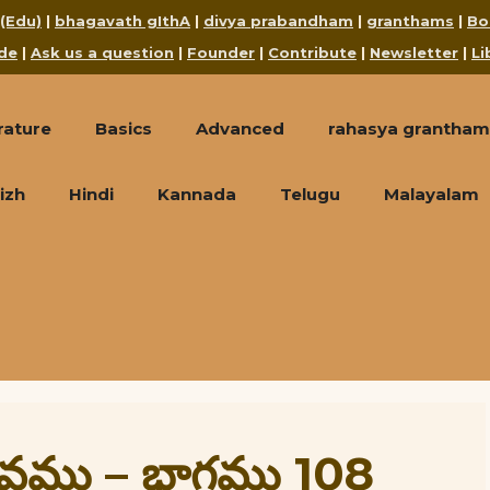
 (Edu)
|
bhagavath gIthA
|
divya prabandham
|
granthams
|
Bo
de
|
Ask us a question
|
Founder
|
Contribute
|
Newsletter
|
Li
rature
Basics
Advanced
rahasya grantham
izh
Hindi
Kannada
Telugu
Malayalam
రభావము – భాగము 108