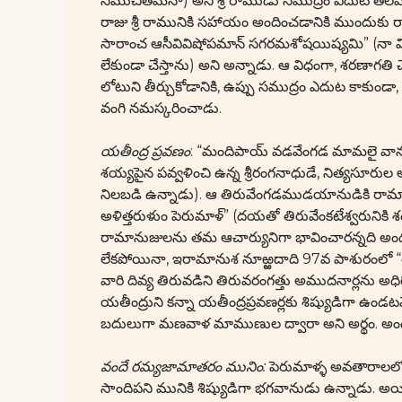
సముచితమేనా) అని శ్రీ రాముడు సముద్రం ఎదుట తలవంచా
రాజు శ్రీ రామునికి సహాయం అందించడానికి ముందుకు రాకప
సారాంచ ఆసీవివిషోపమాన్ సగరమశోషయిష్యమి” (నా విల్ల
లేకుండా చేస్తాను) అని అన్నాడు. ఆ విధంగా, శరణాగతి 
లోటుని తీర్చుకోడానికి, ఉప్పు సముద్రం ఎదుట కాకుం
వంగి నమస్కరించాడు.
యతీంద్ర ప్రవణం
: “మందిపాయ్ వడవేంగడ మామలై వానవర్గ
శయ్యపైన పవ్వళించి ఉన్న శ్రీరంగనాధుడే, నిత్యసూర
నిలబడి ఉన్నాడు). ఆ తిరువేంగడముడయానుడికి రామానుజ
అళిత్తరుళుం పెరుమాళ్” (దయతో తిరువేంకటేశ్వరునికి శం
రామానుజులను తమ ఆచార్యునిగా భావించారన్నది అంద
లేకపోయినా, ఇరామానుశ నూఱ్ఱదాది 97వ పాశురంలో “తన్
వారి దివ్య తిరువడిని తిరువరంగత్తు అముదనార్లను అధ
యతీంద్రుని కన్నా యతీంద్రప్రవణర్లకు శిష్యుడిగా ఉ
బదులుగా మణవాళ మాముణుల ద్వారా అని అర్థం. అందుకే,
వందే రమ్యజామాతరం మునిం:
పెరుమాళ్ళ అవతారాలలో, శ
సాందిపని మునికి శిష్యుడిగా భగవానుడు ఉన్నాడు. అయి