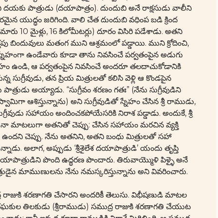
ని దయకు పాత్రుడు (దయాపాత్రం). దుందుబి అనే రాక్షసుడు వాలీని
మైన యుద్ధం జరిగింది. వాలి చేత దుందుబి వధింప బడి క్రింద
ు 10 మైళ్లు, 16 కిలోమీటర్లు) దూరం విసిరి పడేశాడు. అతని
క్తపు బిందువులు మతంగ ముని ఆశ్రమంలో పడ్డాయి. ముని క్రోదించి,
తో స్నేహంగా ఉండేవారు కూడా తాను నివసించే పర్వతంపైన అడుగు
స్నేహం ఉండి, ఆ పర్వతంపైన నివసించే అందరూ తలదాచుకోడానికి
సుగ్రీవుడు, తన ప్రియ మిత్రులతో కలిసి వెళ్లి ఆ కొండపైన
పాత్రుడు అయ్యాడు. “సుగ్రీవం శరణం గతః” (నేను సుగ్రీవుడిని
స్వామిగా ఆశిస్తున్నాను) అని సుగ్రీవుడితో స్నేహం చేసిన శ్రీ రాముడు,
గ్రీవుడు సహాయం అందించకపోయేసరికి నిరాశ పడ్డాడు. అందుకే, శ్రీ
ెళ్లి, నా మాటలుగా అతనితో చెప్పు: చేసిన సహాయం మరచిన వ్యక్తి
ిచి ఉందని చెప్పు. నేను అతనిని, అతని బంధు మిత్రులతో సహా
న్నాడు. అలాగ, అప్పుడు ‘శ్రీశైలేశ దయాపాత్రుడి’ యందు తృప్తి
 దయాపాత్రుడిని పొంది ఉద్ధరణ పొందారు. తిరువాయ్మొళి పిళ్ళై అనే
పాత్రుడైన మాముణులను నేను నమస్కరిస్తున్నాను అని వివరించారు.
రాజుకి శరణాగతి చేసారని అందరికీ తెలుసు. విభీషణుడి మాటల
రఘకుల తిలకుడు (శ్రీరాముడు) సముద్ర రాజుకి శరణాగతి చేయుట