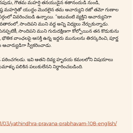
్ళినపుడు, గౌతమ మహర్షి తనయుడైన శతానందుడి నుండి,
 వశిష్ఠ మహర్షితో యుద్దం మొదలైన తమ ఆచార్యుని రజో తమో గుణాల
గంలో వివరించబడి ఉన్నాయి. “ఇటువంటి వ్యక్తిని ఆచార్యునిగా
తారంలో, సాందిపని ముని వద్ద అన్ని విధ్యలు నేర్చుకున్నాడు.
ిసినప్పటికీ, సాందిపని ముని గురుదక్షిణగా కోల్పోయిన తన కొడుకును
, భౌతిక వాంఛలపై ఆసక్తి ఉన్న ఇద్దరు మునులను తిరస్కరించి, పూర్ణ
ఆచార్యుడిగా స్వీకరించాడు.
వానుడే పఠించగలడు. ఇవి ఆతని దివ్య హృదయ కమలలోని విషయాలు
ెరుమాళ్ళు పలికిన పలుకులేనని నిర్ధారించబడింది.
/11/03/yathindhra-pravana-prabhavam-108-english/