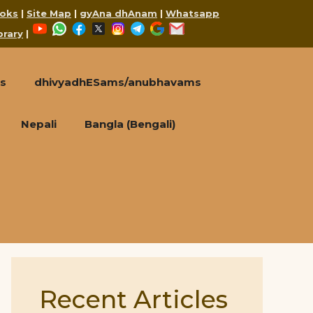
oks
|
Site Map
|
gyAna dhAnam
|
Whatsapp
YouTube
WhatsApp
Facebook
X
Instagram
Telegram
Google
Mail
brary
|
s
dhivyadhESams/anubhavams
Nepali
Bangla (Bengali)
Recent Articles