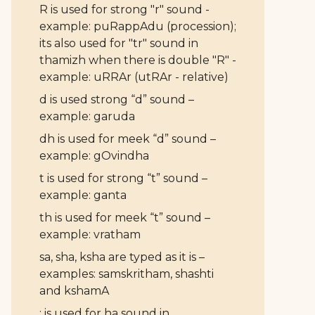
R is used for strong "r" sound -
example: puRappAdu (procession);
its also used for "tr" sound in
thamizh when there is double "R" -
example: uRRAr (utRAr - relative)
d is used strong “d” sound –
example: garuda
dh is used for meek “d” sound –
example: gOvindha
t is used for strong “t” sound –
example: ganta
th is used for meek “t” sound –
example: vratham
sa, sha, ksha are typed as it is –
examples: samskritham, shashti
and kshamA
: is used for ha sound in