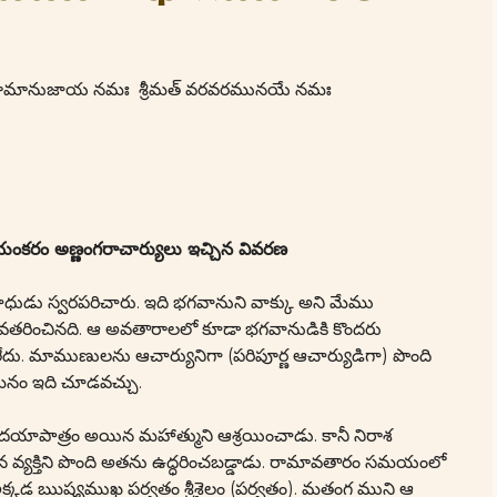
మతే రామానుజాయ నమః శ్రీమత్ వరవరమునయే నమః
భయంకరం అణ్ణంగరాచార్యులు ఇచ్చిన వివరణ
 రంగనాధుడు స్వరపరిచారు. ఇది భగవానుని వాక్కు అని మేము
లుగా అవతరించినది. ఆ అవతారాలలో కూడా భగవానుడికి కొందరు
లేదు. మాముణులను ఆచార్యునిగా (పరిపూర్ణ ఆచార్యుడిగా) పొంది
 మనం ఇది చూడవచ్చు.
దయాపాత్రం అయిన మహాత్ముని ఆశ్రయించాడు. కానీ నిరాశ
అయిన వ్యక్తిని పొంది అతను ఉద్ధరించబడ్డాడు. రామావతారం సమయంలో
డు. అక్కడ ఋష్యముఖ పర్వతం శ్రీశైలం (పర్వతం). మతంగ ముని ఆ