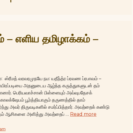
ம் – எளிய தமிழாக்கம் –
 ஸ்ரீமத் வரவரமுநயே நம: யதீந்த்ர ப்ரவண ப்ரபாவம் –
ாயிரப்படியை அதனுடைய ஆழ்ந்த கருத்துகளுடன் தம்
னார். பெரியவாச்சான் பிள்ளையும் அவ்வுபதேசக்
காலக்ஷேபம் பூர்த்தியாகும் தருணத்தில் தாம்
து அவர் திருவடிகளில் சமர்ப்பித்தார். அவற்றைக் கண்டு
 தம் ஆசிகளை அளித்து அவற்றைப் …
Read more
vam