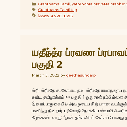
Categories
Granthams Tamil
,
yathIndhra pravaNa prabhA
Tags
Granthams Tamil tag
Leave a comment
யதீந்த்ர ப்ரவண ப்ரபாவ
பகுதி 2
March 5, 2022
by
geethasundarp
ஸ்ரீ: ஸ்ரீமதே சடகோபாய நம: ஸ்ரீமதே ராமாநுஜாய நம:
எளிய தமிழாக்கம் << பகுதி 1 ஒரு நாள் நம்பிள்ள
இளைப்பாறுகையில் அவருடைய சிஷ்யரான வடக்குத் த
பணிந்து நின்றார். பரிவோடு நோக்கிய ஸ்வாமி அவரின
கீழ்க்கண்டவாறு: “நான் தங்களிடம் கேட்கப் போவத