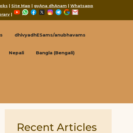
oks
|
Site Map
|
gyAna dhAnam
|
Whatsapp
YouTube
WhatsApp
Facebook
X
Instagram
Telegram
Google
Mail
brary
|
s
dhivyadhESams/anubhavams
Nepali
Bangla (Bengali)
Recent Articles