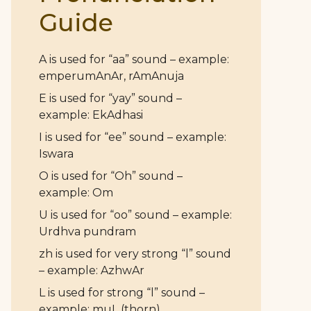
Guide
A is used for “aa” sound – example:
emperumAnAr, rAmAnuja
E is used for “yay” sound –
example: EkAdhasi
I is used for “ee” sound – example:
Iswara
O is used for “Oh” sound –
example: Om
U is used for “oo” sound – example:
Urdhva pundram
zh is used for very strong “l” sound
– example: AzhwAr
L is used for strong “l” sound –
example: muL (thorn)