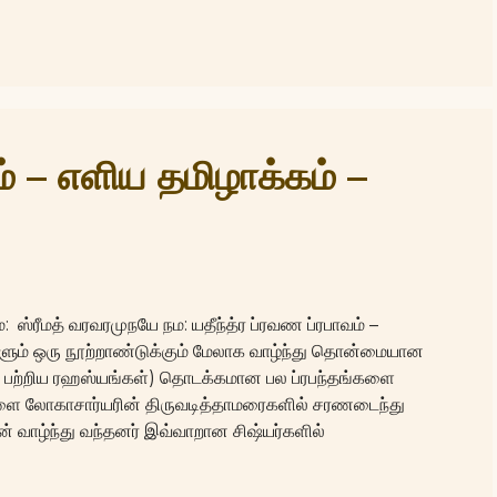
ம் – எளிய தமிழாக்கம் –
 ஸ்ரீமத் வரவரமுநயே நம: யதீந்த்ர ப்ரவண ப்ரபாவம் –
களும் ஒரு நூற்றாண்டுக்கும் மேலாக வாழ்ந்து தொன்மையான
 பற்றிய ரஹஸ்யங்கள்) தொடக்கமான பல ப்ரபந்தங்களை
ளை லோகாசார்யரின் திருவடித்தாமரைகளில் சரணடைந்து
டன் வாழ்ந்து வந்தனர் இவ்வாறான சிஷ்யர்களில்