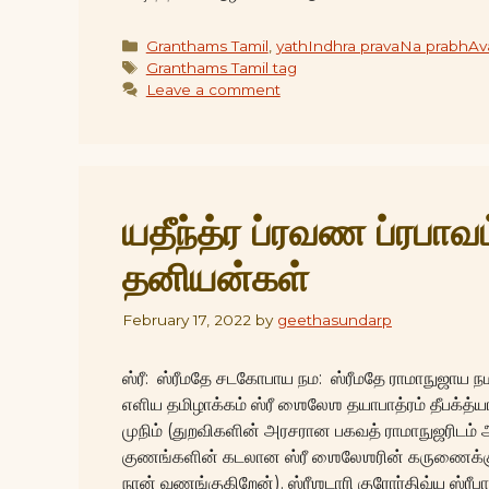
Categories
Granthams Tamil
,
yathIndhra pravaNa prabhA
Tags
Granthams Tamil tag
Leave a comment
யதீந்த்ர ப்ரவண ப்ரபாவ
தனியன்கள்
February 17, 2022
by
geethasundarp
ஸ்ரீ: ஸ்ரீமதே சடகோபாய நம: ஸ்ரீமதே ராமாநுஜாய நம:
எளிய தமிழாக்கம் ஸ்ரீ ஶைலேஶ தயாபாத்ரம் தீபக்த்
முநிம் (துறவிகளின் அரசரான பகவத் ராமாநுஜரிடம
குணங்களின் கடலான ஸ்ரீ ஶைலேஶரின் கருணைக்கு
நான் வணங்குகிறேன்). ஸ்ரீஶடாரி குரோர்திவ்ய ஸ்ரீபாத