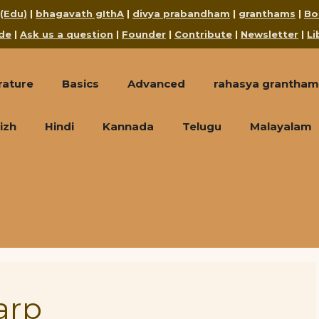
 (Edu)
|
bhagavath gIthA
|
divya prabandham
|
granthams
|
Bo
de
|
Ask us a question
|
Founder
|
Contribute
|
Newsletter
|
Li
rature
Basics
Advanced
rahasya grantham
izh
Hindi
Kannada
Telugu
Malayalam
arp