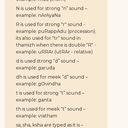
N is used for strong “n” sound –
example: nArAyaNa
R is used for strong "r" sound -
example: puRappAdu (procession);
its also used for "tr" sound in
thamizh when there is double "R" -
example: uRRAr (utRAr - relative)
d is used strong “d” sound –
example: garuda
dh is used for meek “d” sound –
example: gOvindha
t is used for strong “t” sound –
example: ganta
th is used for meek “t” sound –
example: vratham
sa, sha, ksha are typed as it is –