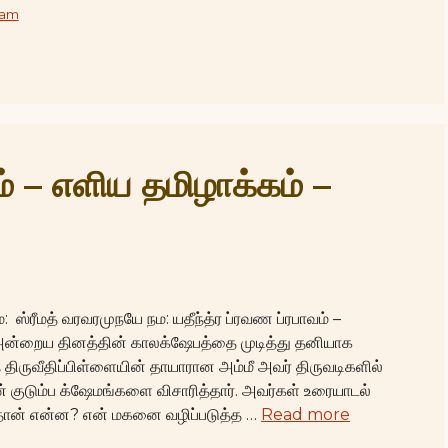
vam
ம் – எளிய தமிழாக்கம் –
 ஸ்ரீமத் வரவரமுநயே நம: யதீந்த்ர ப்ரவண ப்ரபாவம் –
ை அன்றைய தினத்தின் காலக்ஷேபத்தை முடித்து தனியாக
ிருவீதிப்பிள்ளையின் தாயாரான அம்மீ அவர் திருவடிகளில்
் குடும்ப க்ஷேமங்களை விசாரித்தார். அவர்கள் உரையாடல்
ு தான் என்ன? என் மகனை வழிப்படுத்த …
Read more