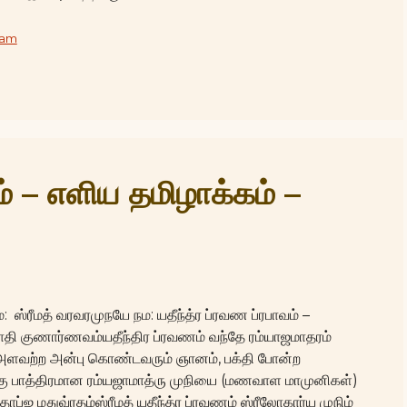
vam
ம் – எளிய தமிழாக்கம் –
 ஸ்ரீமத் வரவரமுநயே நம: யதீந்த்ர ப்ரவண ப்ரபாவம் –
யாதி குணார்ணவம்யதீந்திர ப்ரவணம் வந்தே ரம்யாஜமாதரம்
் அளவற்ற அன்பு கொண்டவரும் ஞானம், பக்தி போன்ற
 பாத்திரமான ரம்யஜாமாத்ரு முநியை (மணவாள மாமுனிகள்)
ாப்ஜ மதுவ்ரதம்ஸ்ரீமத் யதீந்த்ர ப்ரவணம் ஸ்ரீலோகார்ய முநிம்