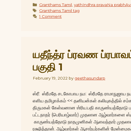
Categories
Granthams Tamil
,
yathIndhra pravaNa prabhA
Tags
Granthams Tamil tag
1 Comment
யதீந்த்ர ப்ரவண ப்ரபாவ
பகுதி 1
February 19, 2022
by
geethasundarp
ஸ்ரீ: ஸ்ரீமதே சடகோபாய நம: ஸ்ரீமதே ராமாநுஜாய நம:
எளிய தமிழாக்கம் << தனியன்கள் கலியுகத்தில் சம்
திருமகள் கேள்வனான ஶ்ரிய:பதி காருண்யத்தோடு பராங
பட்டநாதர் (பெரியாழ்வார்) முதலான ஆழ்வார்களை ஸ்
காருண்யத்தோடு நாதமுனிகள் ஆளவந்தார் முதலான 
ரக்ஷித்தான். ஆழ்வார்கள் ஆசார்யர்களின் மேன்மை