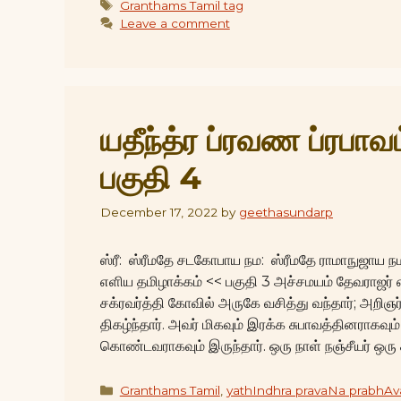
Tags
Granthams Tamil tag
Leave a comment
யதீந்த்ர ப்ரவண ப்ரபாவ
பகுதி 4
December 17, 2022
by
geethasundarp
ஸ்ரீ: ஸ்ரீமதே சடகோபாய நம: ஸ்ரீமதே ராமாநுஜாய நம:
எளிய தமிழாக்கம் << பகுதி 3 அச்சமயம் தேவராஜர் எ
சக்ரவர்த்தி கோவில் அருகே வசித்து வந்தார்; அறி
திகழ்ந்தார். அவர் மிகவும் இரக்க சுபாவத்தினராகவ
கொண்டவராகவும் இருந்தார். ஒரு நாள் நஞ்சீயர் ஒர
Categories
Granthams Tamil
,
yathIndhra pravaNa prabhA