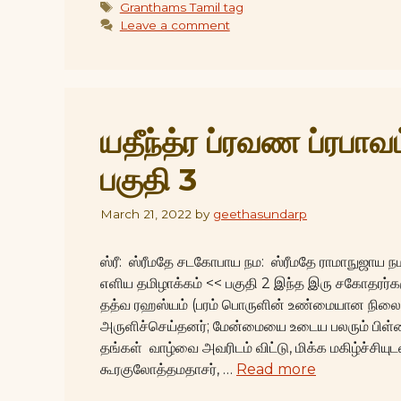
Tags
Granthams Tamil tag
Leave a comment
யதீந்த்ர ப்ரவண ப்ரபாவ
பகுதி 3
March 21, 2022
by
geethasundarp
ஸ்ரீ: ஸ்ரீமதே சடகோபாய நம: ஸ்ரீமதே ராமாநுஜாய நம:
எளிய தமிழாக்கம் << பகுதி 2 இந்த இரு சகோதரர்
தத்வ ரஹஸ்யம் (பரம் பொருளின் உண்மையான நிலை
அருளிச்செய்தனர்; மேன்மையை உடைய பலரும் பிள்
தங்கள் வாழ்வை அவரிடம் விட்டு, மிக்க மகிழ்ச்சியு
கூரகுலோத்தமதாசர், …
Read more