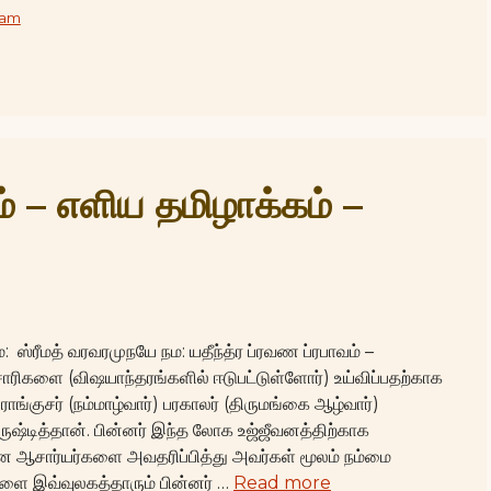
vam
ம் – எளிய தமிழாக்கம் –
 ஸ்ரீமத் வரவரமுநயே நம: யதீந்த்ர ப்ரவண ப்ரபாவம் –
சாரிகளை (விஷயாந்தரங்களில் ஈடுபட்டுள்ளோர்) உய்விப்பதற்காக
்குசர் (நம்மாழ்வார்) பரகாலர் (திருமங்கை ஆழ்வார்)
ருஷ்டித்தான். பின்னர் இந்த லோக உஜ்ஜீவனத்திற்காக
ஆசார்யர்களை அவதரிப்பித்து அவர்கள் மூலம் நம்மை
களை இவ்வுலகத்தாரும் பின்னர் …
Read more