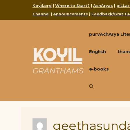
Skip
Koyil.org
|
Where to Start?
|
AchAryas
|
piLLai
to
Channel
|
Announcements
|
Feedback/Gratitu
content
purvAchArya Lite
KOYIL
English
tham
GRANTHAMS
e-books
geethasund