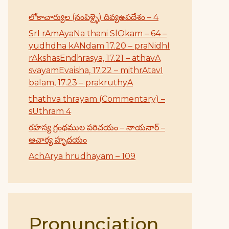
లోకాచార్యుల (నంపిళ్ళై) దివ్యఉపదేశం – 4
SrI rAmAyaNa thani SlOkam – 64 –
yudhdha kANdam 17.20 – praNidhI
rAkshasEndhrasya, 17.21 – athavA
svayamEvaisha, 17.22 – mithrAtavI
balam, 17.23 – prakruthyA
thathva thrayam (Commentary) –
sUthram 4
రహస్య గ్రంథముల పరిచయం – నాయనార్ –
ఆచార్య హృదయం
AchArya hrudhayam – 109
Pronunciation