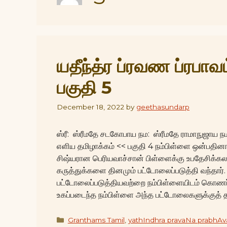
யதீந்த்ர ப்ரவண ப்ரபாவ
பகுதி 5
December 18, 2022
by
geethasundarp
ஸ்ரீ: ஸ்ரீமதே சடகோபாய நம: ஸ்ரீமதே ராமாநுஜாய நம:
எளிய தமிழாக்கம் << பகுதி 4 நம்பிள்ளை ஒன்பதின
சிஷ்யரான பெரியவாச்சான் பிள்ளைக்கு உபதேசிக்கலா
கருத்துக்களை தினமும் பட்டோலைப்படுத்தி வந்தார். 
பட்டோலைப்படுத்தியவற்றை நம்பிள்ளையிடம் கொணர்ந்
உகப்படைந்த நம்பிள்ளை அந்த பட்டோலைகளுக்குத்
Categories
Granthams Tamil
,
yathIndhra pravaNa prabhA