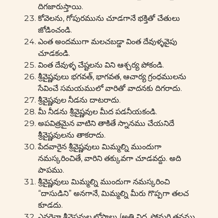
దిగజారుస్తాయి.
కోవెలను, గోపురమును చూడగానే భక్తితో చేతులు
జోడించండి.
ఎంత అందముగా మలచబడ్డా వింత దేవుళ్ళవైపు
చూడకండి.
వింత దేవుళ్ళ చేష్టలను విని ఆశ్చర్య పోకండి.
శ్రీవైష్ణవులు భగవత్, భాగవత, ఆచార్య గ్రంధములను
సేవించే సమయములో వారితో వాదనకు దిగరాదు.
శ్రీవైష్ణవుల నీడను దాటరాదు.
మీ నీడను శ్రీవైష్ణవుల మీద పడనీయకండి.
అపవిత్రమైన వాటిని తాకితే స్నానము చేయనిదే
శ్రీవైష్ణవులను తాకరాదు.
పేదవారైన శ్రీవైష్ణవులు మిమ్మల్ని ముందుగా
నమస్కరించితే, వారిని తక్కువగా చూడవద్దు. అది
పాపము.
శ్రీవైష్ణవులు మిమ్మల్ని ముందుగా నమస్కరించి
“దాసుడిని” అనగానే, మిమ్మల్ని మీరు గొప్పగా తలచ
కూడదు.
ఎవరైనా శ్రీవైష్ణవుల లోపాలు (అతి నిద్ర, సోమరి తనము,