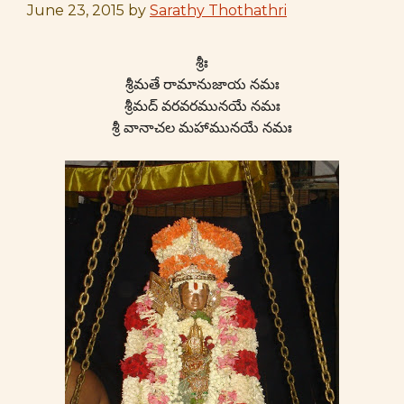
June 23, 2015
by
Sarathy Thothathri
శ్రీః
శ్రీమతే రామానుజాయ నమః
శ్రీమద్ వరవరమునయే నమః
శ్రీ వానాచల మహామునయే నమః