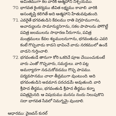
అమితముగా కల వారికి ఆత్మహాని నిశ్చయము.
భాగవత కైంకర్యము జీవిత లక్ష్యము కావాలి. వారికి
అసంతృప్తి కలిగితే అది ఆత్మహాని హేతువవుతుంది.
ఎవరైతే భగవతుడిని కేవలము రాతి విగ్రహముగాను,
అచార్యులను సామాన్యునిగాను, సకల పాపాలను పోగొట్టే
పవిత్ర జలములను సాధారణ నీరుగాను, పవిత్ర
మంత్రములు కేవల శబ్దములనుగాను, భగవంతుడు ఎవరి
కంటే గొప్పవాడు కాడని భావించే వాడు నరకములో ఉండే
వాడని గుర్తించాలి.
భగవంతుడే తానుగా కోరి ఒకరిచే పూజ చేయించుకుంటే
వారు ఎంతో గొప్పవారు, సమర్దులు. వారి పట్ల
అమర్యాదగా నడచుకోవడము గొప్ప పాపము.
పర్యవసానము చాలా తీవ్రముగా వుంటుంది. అది
భగవంతుడిని అవమాన పరచడమే అవుతుంది. వారి
శ్రీపాద తీర్థము, భగవంతుడి శ్రీపాద తీర్థము కన్నా
పవిత్రమైనది. ఆ విషయము మనసు నందు నిలుపుకొని
సదా భాగవత సేవలో నిమగ్నమై వుండాలి.
ఆధారము: వైణవన్ కురల్