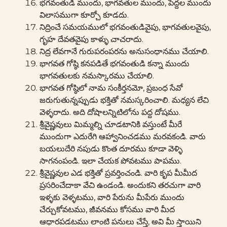
భగవంతుడి ముందు, భాగవతుల ముందు, పెద్దల ముందు
విలాసముగా కూర్చో కూడదు.
నిద్రించే సమయములో భగవంతుడివైపు, భాగవతులవైపు,
గృహ దేవతవైపు కాళ్ళు చాచరాదు.
నిద్ర లేవగానే గురుపరంపరను అనుసంధానము చేయాలి.
భాగవత గోష్ఠి కనపడితే భగవంతుడి కన్నా ముందు
భాగవతులకు నమస్కారము చేయాలి.
భాగవత గోష్ఠిలో నామ సంకీర్తనమో, ప్రబంధ సేవో
జరుగుతున్నప్పుడు భక్తితో నమస్కరించాలి. మధ్యన లేచి
వెళ్ళరాదు. అది దోషాలన్నిటిలోను పద్ద దోషము.
శ్రీవైష్ణవులు మిమ్మల్ని చూడటానికి వస్తుంటే మీరే
ముందుగా ఎదురేగి ఆహ్వానించడము మరవకండి. వారు
బయలుదేరి నపుడు కొంత దూరము కూడా వెళ్ళి
సాగనంపండి. ఇలా చేయక పోవటము పాపము.
శ్రీవైష్ణవుల ఎడ భక్తితో ప్రవర్తించండి. వారి కృప మీమీద
ప్రసరించేదాకా వేచి ఉండండి. అందుకని తరచుగా వారి
ఇళ్ళకు వెళ్ళటము, వారి పేరును మీపేరు ముందు
చేర్చుకోవటము, జీవనము కోసము వారి మీద
ఆధారపడటము లాంటి పనులు చేస్తే, అవి మీ స్తాయిని