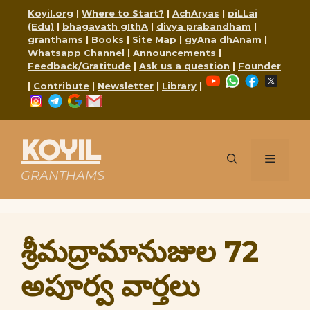
Skip
Koyil.org
|
Where to Start?
|
AchAryas
|
piLLai
to
(Edu)
|
bhagavath gIthA
|
divya prabandham
|
content
granthams
|
Books
|
Site Map
|
gyAna dhAnam
|
Whatsapp Channel
|
Announcements
|
Feedback/Gratitude
|
Ask us a question
|
Founder
YouTube
WhatsApp
Faceboo
X
|
Contribute
|
Newsletter
|
Library
|
Instagram
Telegram
Google
Mail
KOYIL
Menu
GRANTHAMS
శ్రీమద్రామానుజుల 72
అపూర్వ వార్తలు