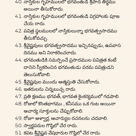
నాస్తికుల గృహములలో భగవంతుడి శ్రీపాద తీర్థము
అయినా తీసుకోరాదు.
నాస్తికుల గృహములలో భగవంతుడి విగ్రహాలకు పూజ
చేయ రాదు.
పవిత్ర స్థలములలో నాస్తికులున్నా భగవత్ప్రసాదము
తీసుకోవచ్చు.
శ్రీవైష్ణవులు భగవత్ప్రసాదము ఇచ్చినప్పుడు, ఉపవాస
దినము అని నిరాకరించరాదు.
భగవంతుడికి సమర్పించే ప్రసాదముల పవిత్రత కంటే
దానిని స్వీకరించిన భగవంతుడు పరమ పవిత్రుడని
తెలుసుకోవాలి.
శ్రీవైష్ణవుల ముందు ఆత్మస్తుతి చేసుకోరాదు.
ఇతరులను చిన్నబుచ్చ రాదు.
ప్రతి క్షణము భగవత్, భాగవత కైంకర్యములో గడపాలి.
రోజులో కొంతభాగము , కనీసము ఒక గంట అయినా
ఆచార్య సూక్తులను చేప్పుకోవాలి.
రోజూ ఆళ్వార్ల, ఆచార్యుల రచనలను చదవాలి.
స్వార్థపరుల గొష్ఠిలో చేర రాదు.
కపట శ్రీవైష్ణవ వేషధారుల గొష్ఠిలో చేర రాదు.