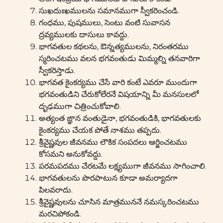
సుఖదుఃఖములను సమానముగా స్వీకరించండి.
గంధము, పుషములు, సెంటు వంటి సువాసన
ద్రవ్యములకు దాసులు కావద్దు.
భాగవతుల కథలను, ఔన్నత్యములను, నిరంతరము
స్మరించటము వలన భగవంతుడు మిమ్మల్ని తనవారిగా
స్వీకరిస్తాడు.
భాగవత కైంకర్యము చేసే వారి కంటే ఎవరూ ముందుగా
భగవంతుడిని చేరుకోలేరనే విషయాన్ని మీ మనసులలో
దృఢముగా చిత్రించుకోవాలి.
అత్యంత ఙ్ఞాన వంతుడైనా, భగవంతుడికి, భాగవతులకు
కైంకర్యము చేయక పోతే నాశము తప్పదు.
శ్రీవైష్ణవుల జీవనము లౌకిక సంపదలు ఆర్జించటము
కోసమని అనుకోవద్దు.
పరమపదము చేరటమే లక్ష్యముగా జీవనము సాగించాలి.
భాగవతులను పొరపాటున కూడా అమర్యాదగా
పిలవరాదు.
శ్రీవైష్ణవులను చూసిన మాత్రముననే నమస్కరించటము
మరచిపోకండి.