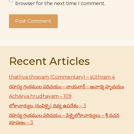
browser for the next time I comment.
Recent Articles
thathva thrayam (Commentary) – sUthram 4
రహస్య గ్రంథముల పరిచయం – నాయనార్ – ఆచార్య హృదయం
AchArya hrudhayam – 109
లోకాచార్యుల (నంపిళ్ళై) దివ్య ఉపదేశం – 3
రహస్య గ్రంథముల పరిచయం – పిళ్ళైలోకాచార్యులు – శ్రీ వచన
భూషణం – 3