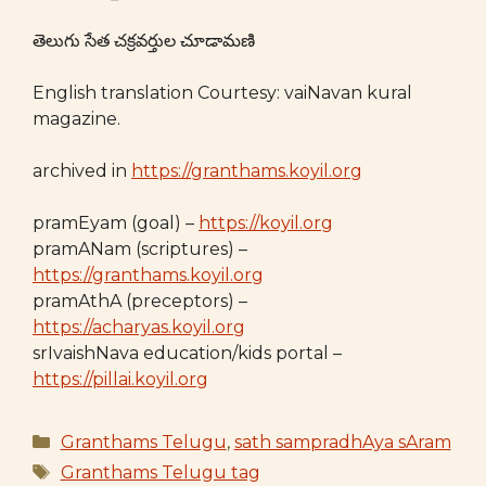
తెలుగు సేత చక్రవర్తుల చూడామణి
English translation Courtesy: vaiNavan kural
magazine.
archived in
https://granthams.koyil.org
pramEyam (goal) –
https://koyil.org
pramANam (scriptures) –
https://granthams.koyil.org
pramAthA (preceptors) –
https://acharyas.koyil.org
srIvaishNava education/kids portal –
https://pillai.koyil.org
Categories
Granthams Telugu
,
sath sampradhAya sAram
Tags
Granthams Telugu tag