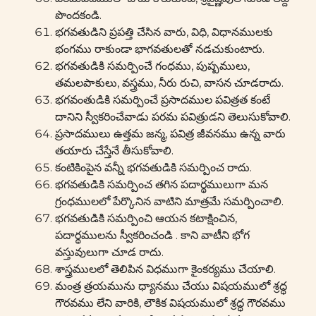
పొందకండి.
భగవతుడిని ప్రపత్తి చేసిన వారు, విధి, విధానములకు
భంగము రాకుండా భాగవతులతో నడచుకుంటారు.
భగవతుడికి సమర్పించే గంధము, పుష్పములు,
తమలపాకులు, వస్త్రము, నీరు రుచి, వాసన చూడరాదు.
భగవంతుడికి సమర్పించే ప్రసాదముల పవిత్రత కంటే
దానిని స్వీకరించేవాడు పరమ పవిత్రుడని తెలుసుకోవాలి.
ప్రసాదములు ఉత్తమ జన్మ, పవిత్ర జీవనము ఉన్న వారు
తయారు చేస్తేనే తీసుకోవాలి.
కంటికింపైన వన్నీ భగవతుడికి సమర్పించ రాదు.
భగవతుడికి సమర్పించ తగిన పదార్థములుగా మన
గ్రంధములలో పేర్కొనిన వాటిని మాత్రమే సమర్పించాలి.
భగవతుడికి సమర్పించి ఆయన కటాక్షించిన,
పదార్థములను స్వీకరించండి . కాని వాటీని భోగ
వస్తువులుగా చూడ రాదు.
శాస్త్రములలో తెలిపిన విధముగా కైంకర్యము చేయాలి.
మంత్ర త్రయమును ధ్యానము చేయు విషయములో శ్రధ్ధ
గౌరవము లేని వారికి, లౌకిక విషయములో శ్రధ్ధ గౌరవము