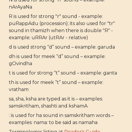
nArAyaNa
R is used for strong "r" sound - example:
puRappAdu (procession); its also used for "tr"
sound in thamizh when there is double "R" -
example: uRRAr (utRAr - relative)
d is used strong “d” sound – example: garuda
dh is used for meek “d” sound – example:
gOvindha
t is used for strong “t” sound – example: ganta
th is used for meek “t” sound – example:
vratham
sa, sha, ksha are typed as it is – examples:
samskritham, shashti and kshamA
: is used for ha sound in samskritham words –
examples: nama: to be said as namaha
Terminologies listing at
Reader's Guide