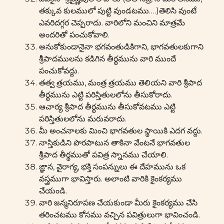
తక్కువ కులములో పుట్టి వుండటము….)తెలిసి వుంటే
ఎవరిదగ్గర చెప్పరాదు. వారిలోని మంచిని మాత్రమే
అందరితో పంచుకోవాలి.
అనుకోకుండానైనా భగవంతుడికిగాని, భాగవతులకుగాని
శ్రీపాదములను కడిగిన తీర్థమును వారి ముందే
పంచుకోవద్దు.
తత్వ త్రయము, మంత్ర త్రయము తెలియని వారి శ్రీపాద
తీర్థమును ఎట్టి పరిస్తితులలోను తీసుకోరాదు.
ఆచార్య శ్రీపాద తీర్థమును తీసుకోవటము ఎట్టి
పరిస్తితులలోను మరువరాదు.
మీ అంచనాలకు మించి భాగవతుల స్థాయికి ఎదగ వద్దు.
నాస్తికుడిని పొరపాటున తాకినా వేంటనే భాగవతుల
శ్రీపాద తీర్థముతో పవిత్ర స్నానము చేయాలి.
ఙ్ఞాన, వైరాగ్య, భక్తి సంపన్నులు ఈ దేహమును ఒక
వస్త్రముగా భావిస్తారు. అలాంటి వారికి కైంకర్యము
చేయండి.
వారి జన్మనిరూపణ చేయకుండా మీరు కైంకర్యము చేసి
తరించటము కోసము వచ్చిన పవిత్రులుగా భావించండి.