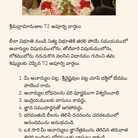
శ్రీమద్రామానుజుల 72 అపూర్వ వార్తలు
లీలా విభూతి నుండి నిత్య విభూతికి తరలి పోయే సమయములో
ఆచార్యుల విషయములోను, తోటివారి విషయములోను,
లోకములోను నడచుకొన వలసిని విధానము గురించి తమ
శిష్యులకు చెప్పిన 72 అపూర్వ వార్తలు.
మీ ఆచార్యుల పట్ల , శ్రీవైష్ణవుల పట్ల చూపే భక్తిలో భేదము
పాటించ రాదు.
ఆచార్యుల బోధనలను పరి పూర్ణముగా విశ్వసించాలి.
ఇంద్రియములకు దాసులు కావద్దు.
ఙ్ఞాన సముపార్జనతో ఆగిపోవద్దు.
భగవంతుడి లీలను తెలిపే రచనలను చదవటములో
ఆనందమును అనుభచండి.
ఒక సారి మీ ఆచార్యులు ఙ్ఞానేత్రమును తెరిచిన తరువాత
తిరిగి ఇంద్రియ భోగములకు దాసులు కాకండి.