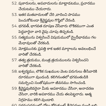
పుకారులను, అపవాదులను మాట్లాడటము, ప్రచారము
చేయటము చేయరాదు.
ఇతర మతవాదులతో చేరి ,వాదించి పాపము
పెంచుకోకుండా శ్రీవైష్ణవుల గొష్ఠిలో చేరండి.
భగవత్, భాగవత దూషణ చేసేవారు లౌకికముగా ఎంత
పెద్దవారైనా వారి వైపు చూపు తిప్పకండి.
సత్యమును విశ్వసించే విషయములో ద్వైదీభావము గల
మేధావులతో చేరకండి.
మోక్షమునకు ప్రపత్తి కాక ఇతర మార్గాలను అవలంభించే
వారితో చేరకండి.
తత్వ త్రయము, మంత్ర త్రయములను విశ్వసించని
వారితో చేరకండి.
ఐశ్వర్యము, లౌకిక సుఖముల వెంట పరుగులు తీసేవారికి
దూరముగా వుండండి. కలిగినంతలో భగవంతుడికి
సమర్పించి సంతోషముగా జీవనము సాగించండి.
శ్రీవైష్ణవులెవరైనా మీకు అపకారము చేసినా, అనాదరణ
చేసినా, వారికి అపకారము చేయ తలపెట్టరాదు. ఆత్మ
నిగ్రహము కలిగి వుండాలి.
పరమపదములో చోటు కోరుకుంటే, శ్రీవైష్ణవుల నుండి లబ్ది