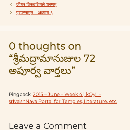
जीयर तिरुवडिगले शरणम्
प्रपन्नामृत – अध्याय ६
0 thoughts on
“శ్రీమద్రామానుజుల 72
అపూర్వ వార్తలు”
Pingback:
2015 – June – Week 4 | kOyil –
srIvaishNava Portal for Temples, Literature, etc
Leave a Comment