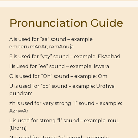
Pronunciation Guide
A is used for “aa” sound – example:
emperumAnAr, rAmAnuja
E is used for “yay” sound – example: EkAdhasi
I is used for “ee” sound – example: Iswara
O is used for “Oh” sound – example: Om
U is used for “oo” sound – example: Urdhva
pundram
zh is used for very strong “l” sound – example:
AzhwAr
L is used for strong “l” sound – example: muL
(thorn)
N is used for strong “n” sound – example: