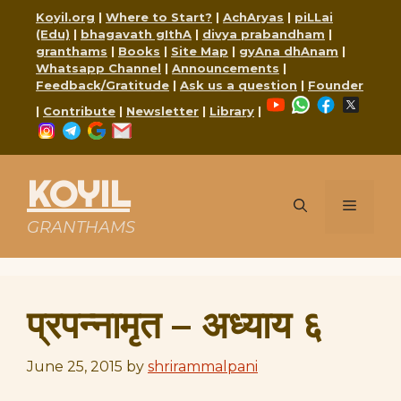
Skip
Koyil.org
|
Where to Start?
|
AchAryas
|
piLLai
to
(Edu)
|
bhagavath gIthA
|
divya prabandham
|
content
granthams
|
Books
|
Site Map
|
gyAna dhAnam
|
Whatsapp Channel
|
Announcements
|
Feedback/Gratitude
|
Ask us a question
|
Founder
YouTube
WhatsApp
Faceboo
X
|
Contribute
|
Newsletter
|
Library
|
Instagram
Telegram
Google
Mail
KOYIL
Menu
GRANTHAMS
प्रपन्नामृत – अध्याय ६
June 25, 2015
by
shrirammalpani