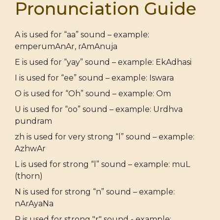
Pronunciation Guide
A is used for “aa” sound – example:
emperumAnAr, rAmAnuja
E is used for “yay” sound – example: EkAdhasi
I is used for “ee” sound – example: Iswara
O is used for “Oh” sound – example: Om
U is used for “oo” sound – example: Urdhva
pundram
zh is used for very strong “l” sound – example:
AzhwAr
L is used for strong “l” sound – example: muL
(thorn)
N is used for strong “n” sound – example:
nArAyaNa
R is used for strong "r" sound - example: