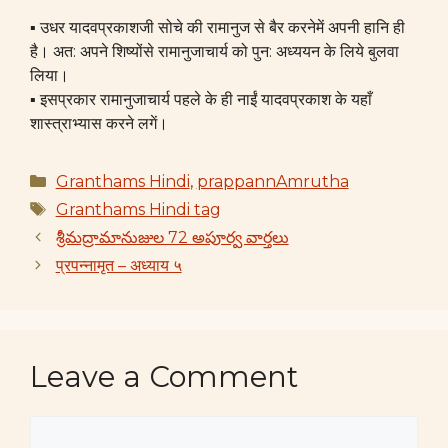
▪ उधर यादवप्रकाशजी सोचे की रामानुज से बैर करनेमें अपनी हानि ही
है। अत: अपने शिष्योंसे रामानुजाचार्य को पुन: अध्ययन के लिये बुलवा
लिया।
▪ इसप्रकार रामानुजाचार्य पहले के ही नाईं यादवप्रकाश के यहाँ
शास्त्राभ्यास करने लगें।
Categories
Granthams Hindi
,
prappannAmrutha
Tags
Granthams Hindi tag
శ్రీమద్రామానుజుల 72 అపూర్వ వార్తలు
प्रपन्नामृत – अध्याय ५
Leave a Comment
Comment