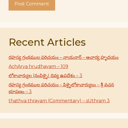
Recent Articles
రహస్య గ్రంథముల పరిచయం – నాయనార్ – ఆచార్య హృదయం
AchArya hrudhayam – 109
లోకాచార్యుల (నంపిళ్ళై) దివ్య ఉపదేశం – 3
రహస్య గ్రంథముల పరిచయం – పిళ్ళైలోకాచార్యులు – శ్రీ వచన
భూషణం – 3
thathva thrayam (Commentary) – sUthram 3