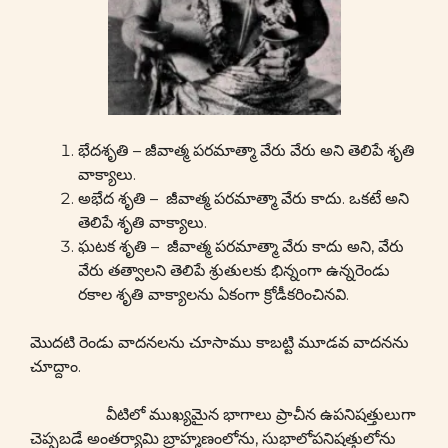
భేదశృతి – జీవాత్మ పరమాత్మా వేరు వేరు అని తెలిపే శృతి
వాక్యాలు.
అభేద శృతి – జీవాత్మ పరమాత్మా వేరు కాదు. ఒకటే అని
తెలిపే శృతి వాక్యాలు.
ఘటక శృతి – జీవాత్మ పరమాత్మా వేరు కాదు అని, వేరు
వేరు తత్వాలని తెలిపే శ్రుతులకు భిన్నంగా ఉన్నరెండు
రకాల శృతి వాక్యాలను ఏకంగా క్రోడీకరించినవి.
మొదటి రెండు వాదనలను చూసాము కాబట్టి మూడవ వాదనను
చూద్దాం.
వీటిలో ముఖ్యమైన భాగాలు ప్రాచీన ఉపనిషత్తులుగా
చెప్పబడే అంతర్యామి బ్రాహ్మణంలోను, సుభాలోపనిషత్తులోను