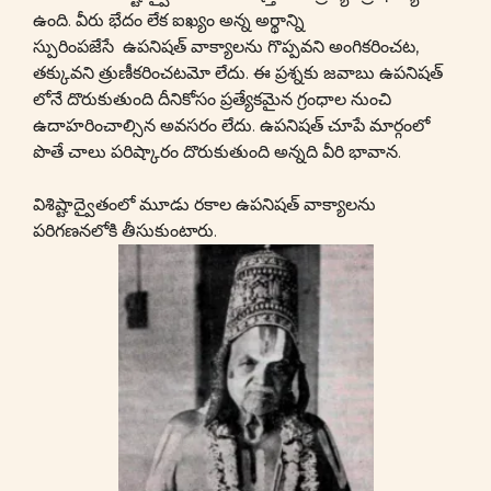
ఉంది. వీరు భేదం లేక ఐఖ్యం అన్న అర్థాన్ని
స్పురింపజేసే ఉపనిషత్ వాక్యాలను గొప్పవని అంగికరించట,
తక్కువని త్రుణీకరించటమో లేదు. ఈ ప్రశ్నకు జవాబు ఉపనిషత్
లోనే దొరుకుతుంది దీనికోసం ప్రత్యేకమైన గ్రంధాల నుంచి
ఉదాహరించాల్సిన అవసరం లేదు. ఉపనిషత్ చూపే మార్గంలో
పొతే చాలు పరిష్కారం దొరుకుతుంది అన్నది వీరి భావాన.
విశిష్టాద్వైతంలో మూడు రకాల ఉపనిషత్ వాక్యాలను
పరిగణనలోకి తీసుకుంటారు.