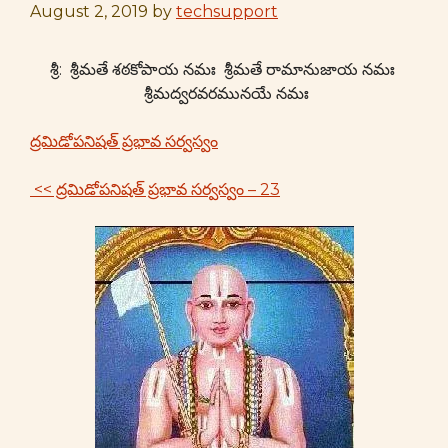
August 2, 2019
by
techsupport
శ్రీ: శ్రీమతే శఠకోపాయ నమః శ్రీమతే రామానుజాయ నమః
శ్రీమద్వరవరమునయే నమః
ద్రమిడోపనిషత్ ప్రభావ సర్వస్వం
<< ద్రమిడోపనిషత్ ప్రభావ సర్వస్వం – 23