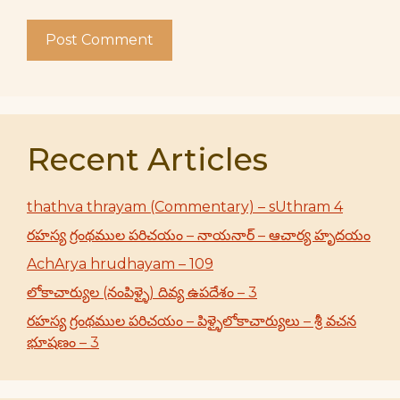
Recent Articles
thathva thrayam (Commentary) – sUthram 4
రహస్య గ్రంథముల పరిచయం – నాయనార్ – ఆచార్య హృదయం
AchArya hrudhayam – 109
లోకాచార్యుల (నంపిళ్ళై) దివ్య ఉపదేశం – 3
రహస్య గ్రంథముల పరిచయం – పిళ్ళైలోకాచార్యులు – శ్రీ వచన
భూషణం – 3