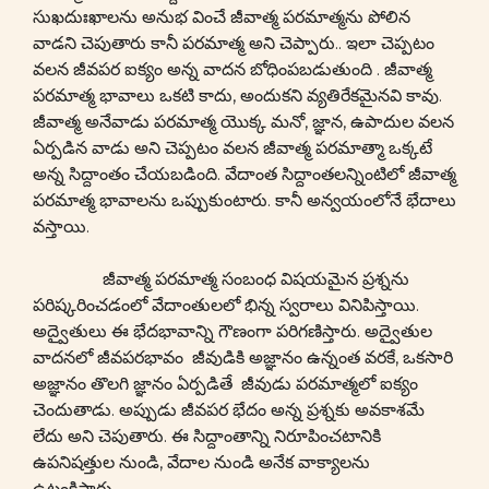
సుఖదుఃఖాలను అనుభ వించే జీవాత్మ పరమాత్మను పోలిన
వాడని చెపుతారు కానీ పరమాత్మ అని చెప్పారు.. ఇలా చెప్పటం
వలన జీవపర ఐక్యం అన్న వాదన బోధింపబడుతుంది . జీవాత్మ
పరమాత్మ భావాలు ఒకటి కాదు, అందుకని వ్యతిరేకమైనవి కావు.
జీవాత్మ అనేవాడు పరమాత్మ యొక్క మనో, జ్ఞాన, ఉపాదుల వలన
ఏర్పడిన వాడు అని చెప్పటం వలన జీవాత్మ పరమాత్మా ఒక్కటే
అన్న సిద్దాంతం చేయబడింది. వేదాంత సిద్దాంతలన్నింటిలో జీవాత్మ
పరమాత్మ భావాలను ఒప్పుకుంటారు. కానీ అన్వయంలోనే భేదాలు
వస్తాయి.
జీవాత్మ పరమాత్మ సంబంధ విషయమైన ప్రశ్నను
పరిష్కరించడంలో వేదాంతులలో భిన్న స్వరాలు వినిపిస్తాయి.
అద్వైతులు ఈ భేదభావాన్ని గౌణంగా పరిగణిస్తారు. అద్వైతుల
వాదనలో జీవపరభావం జీవుడికి అజ్ఞానం ఉన్నంత వరకే, ఒకసారి
అజ్ఞానం తొలగి జ్ఞానం ఏర్పడితే జీవుడు పరమాత్మలో ఐక్యం
చెందుతాడు. అప్పుడు జీవపర భేదం అన్న ప్రశ్నకు అవకాశమే
లేదు అని చెపుతారు. ఈ సిద్దాంతాన్ని నిరూపించటానికి
ఉపనిషత్తుల నుండి, వేదాల నుండి అనేక వాక్యాలను
ఉటంకిస్తారు.