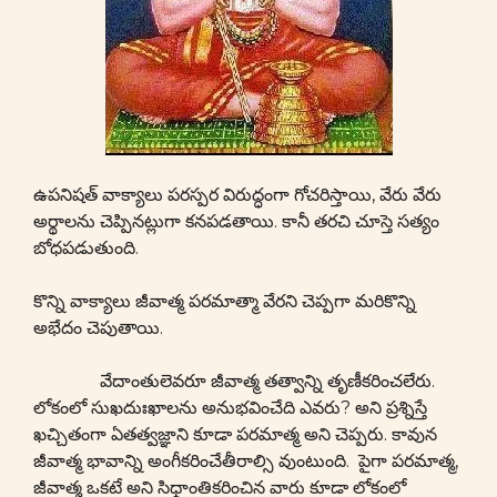
ఉపనిషత్ వాక్యాలు పరస్పర విరుద్ధంగా గోచరిస్తాయి, వేరు వేరు
అర్థాలను చెప్పినట్లుగా కనపడతాయి. కానీ తరచి చూస్తె సత్యం
బోధపడుతుంది.
కొన్ని వాక్యాలు జీవాత్మ పరమాత్మా వేరని చెప్పగా మరికొన్ని
అభేదం చెపుతాయి.
వేదాంతులెవరూ జీవాత్మ తత్వాన్ని తృణీకరించలేరు.
లోకంలో సుఖదుఃఖాలను అనుభవించేది ఎవరు? అని ప్రశ్నిస్తే
ఖచ్చితంగా ఏతత్వజ్ఞాని కూడా పరమాత్మ అని చెప్పరు. కావున
జీవాత్మ భావాన్ని అంగీకరించేతీరాల్సి వుంటుంది. పైగా పరమాత్మ,
జీవాత్మ ఒకటే అని సిధ్దాంతికరించిన వారు కూడా లోకంలో