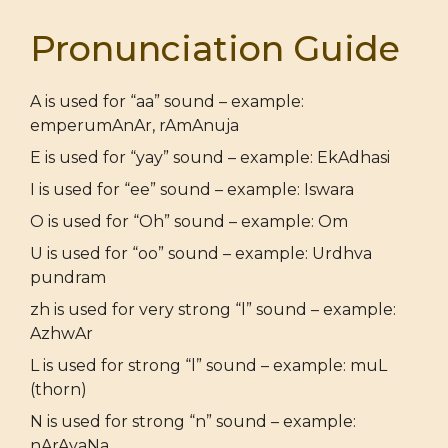
Pronunciation Guide
A is used for “aa” sound – example:
emperumAnAr, rAmAnuja
E is used for “yay” sound – example: EkAdhasi
I is used for “ee” sound – example: Iswara
O is used for “Oh” sound – example: Om
U is used for “oo” sound – example: Urdhva
pundram
zh is used for very strong “l” sound – example:
AzhwAr
L is used for strong “l” sound – example: muL
(thorn)
N is used for strong “n” sound – example:
nArAyaNa