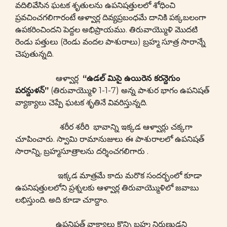
వదిలివేసిన ఘటక శృతులను ఉపనిషత్తులలో శోధించి
ప్రవచించగలిగారంటే ఆళ్వార్ల దివ్యప్రబంధమే దానికి పక్కబలంగా
ఉపకరించిందని పెద్దల అభిప్రాయము. తిరువాయ్మొళి మొదటి
రెండు పత్తులు (రెండు వందల పాశురాలు) బ్రహ్మ సూత్ర సారాన్నే
చెపుతున్నది.
ఆళ్వార్ల
“ఉడల్ మిసై ఉయిరెన కరన్దెగుం
పరన్దుళన్”
(తిరువాయ్మొళి 1-1-7) అన్న పాశుర భాగం ఉపనిషత్
వ్యాక్యాలు చెప్పే ఘటక శృతినే వివరిస్తున్నది.
శరీర శరీరి భావాన్ని ఇక్కడ ఆళ్వార్లు చక్కగా
చూపించారు. స్వామి రామానుజులు ఈ పాశురాలలో ఉపనిషత్
సారాన్ని, బ్రహ్మసూత్రాలను దర్శించగలిగారు .
ఇక్కడ మాత్రమే కాదు మరొక సందర్భంలో కూడా
ఉపనిషత్తులలోని ప్రశ్నలకు ఆళ్వార్ల తిరువాయ్మొళిలో జవాబు
లభిస్తుంది. అది కూడా చూద్దాం.
ఉపనిషత్ వాక్యాలు కొన్ని బ్రహ్మ నిర్గుణుడని