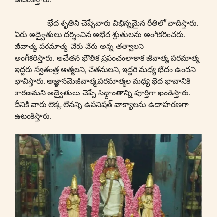
భేద శృతిని చెప్పేవారు విభిన్నమైన రీతిలో వాదిస్తారు.
వీరు అద్వైతులు దర్శించిన అభేద శ్రుతులను అంగీకరించరు.
జీవాత్మ, పరమాత్మ వేరు వేరు అన్న తత్వాలని
అంగీకరిస్తారు.
అచేతన భౌతిక ప్రపంచంలాకాక జీవాత్మ, పరమాత్మ
ఇద్దరు స్వతంత్ర ఆత్మలని, చేతనులని, ఇద్దరి మధ్య భేదం ఉందని
భావిస్తారు. అజ్ఞానమేజీవాత్మ,పరమాత్మల మధ్య భేద భావానికి
కారణమని అద్వైతులు చెప్పే సిధ్దాంతాన్ని పూర్తిగా ఖండిస్తారు.
దీనికి వారు లెక్క లేనన్ని ఉపనిషత్ వాక్యాలను ఉదాహరణగా
ఉటంకిస్తారు.