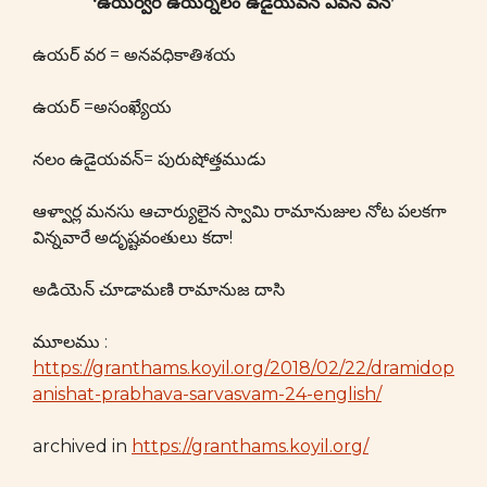
‘ఉయర్వర ఉయర్నలం ఉడైయవన్ ఎవన్ వన్’
ఉయర్ వర = అనవధికాతిశయ
ఉయర్ =అసంఖ్యేయ
నలం ఉడైయవన్= పురుషోత్తముడు
ఆళ్వార్ల మనసు ఆచార్యులైన స్వామి రామానుజుల నోట పలకగా
విన్నవారే అదృష్టవంతులు కదా!
అడియెన్ చూడామణి రామానుజ దాసి
మూలము :
https://granthams.koyil.org/2018/02/22/dramidop
anishat-prabhava-sarvasvam-24-english/
archived in
https://granthams.koyil.org/