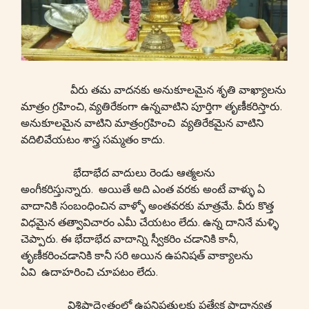
వీరు తమ వాదనకు అనుకూలమైన శృతి వాఖ్యాలను
మాత్రం గ్రహించి, వ్యతిరేకంగా ఉన్నవాటిని పూర్తిగా తృణీకరిస్తారు.
అనుకూలమైన వాటిని మాత్రంగ్రహించి వ్యతిరేకమైన వాటిని
వదిలివేయటం శాస్త్ర సమ్మతం కాదు.
భేదాభేద వాదులు రెండు ఆత్మలను
అంగీకరిస్తున్నారు. అయితే అది ఎంత వరకు అంటే వాళ్ళు ఏ
వాదానికి సంబంధించిన వాళ్ళో అంతవరకు మాత్రమే. వీరు కొత్త
విధమైన తత్వావిచారం ఎమీ చేయటం లేదు. ఉన్న దానినే మళ్ళి
చెప్పారు. ఈ భేదాభేద వాదాన్ని స్వీకరిం చడానికి కానీ,
తృణీకరించడానికి కానీ సరి అయిన ఉపనిషత్ వాక్యాలను
ఏవి ఉదాహరించి చూపటం లేదు.
విశిష్టాద్వైతంలో ఉపనిషత్తులకు ప్రత్యేక ప్రాధాన్యత