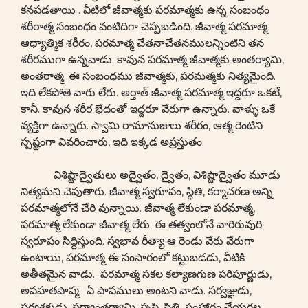
కనపడతాయి . వీటిలో జీవాత్మకు పరమాత్మకు ఉన్న సంబంధం
శరీరాత్మ సంబంధం వంటిదిగా చెప్పబడింది. జీవాత్మ పరమాత్మ
ఆధ్యాత్మిక శరీరం, పరమాత్మ చేతనాచేతనములన్నింటిని తన
శరీరముగా ఉన్నవాడు. కావున పరమాత్మ జీవాత్మకు అంతర్యామి,
అంతరాత్మ. ఈ సంబంధము జీవాత్మకు, పరమత్మకు నిత్యమైంది.
ఇది లేకపోతె వారు లేరు. అర్తాత్ జీవాత్మ పరమాత్మ ఇద్దరూ ఒకటే,
కానీ. కావున శరీర భేదంతో ఇద్దరూ వేరుగా ఉన్నారు. వాళ్ళు ఒకే
వ్యక్తిగా ఉన్నారు. స్వామి రామానుజులు శరీరం, ఆత్మ రెంటిని
స్పష్టంగా వివరించారు, ఇది ఇక్కడ అప్రస్తుతం.
విశిష్టాద్వైతులు అద్వైతం, ద్వైతం, విశిష్టాద్వైతం మూడు
నిత్యమని చెపుతారు. జీవాత్మ స్వరూపం, స్థితి, కర్మాచరణ అన్ని
పరమాత్మలోనే చేరి వున్నాయి. జీవాత్మ లేకుండా పరమాత్మ,
పరమాత్మ లేకుండా జీవాత్మ లేరు. ఈ తత్వంలోనే వారిరువురి
స్వరూపం సిద్దిస్తుంది. స్వభావ రీత్యా ఆ రెండు వేరు వేరుగా
ఉంటాయి, పరమాత్మ ఈ సంసారంలో కట్టుబడడు, వీటికి
అతీతమైన వాడు. పరమాత్మ సకల కల్యాణగుణ పరిపూర్ణుడు,
అపహతపాప్మ. ఏ పాపములు అంటని వాడు. సర్వజ్ఞుడు,
సర్వశక్తుడు, సర్వాంతర్యామి. సృష్టి, స్థితి, సంహారం చేయగల