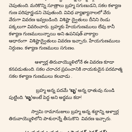
చెపుతుంది. మరికొన్ని సూత్రాలు బ్రహ్మ సగుణుడని, సకల కళ్యాణ
గుణ పరిపూర్ణుడని చెపుతుంది. వివిధ వ్యాఖ్యానాలలో వేరు
వేరుగా వివరణ ఇవ్వబడింది. విశిష్టా ద్వైతులు దీనిని రెండు
పక్కలుగా వివరించారు. బ్రహ్మకు హేయగుణములు లేవు కానీ
కళ్యాణ గుణములున్నాయి అని ఉపనిషత్ వాక్యాల
ఆధారంగా విశిష్టాద్వైతులు వివరణ ఇచ్చారు. హేయగుణములు
నిర్గుణం. కళ్యాణ గుణములు సగుణం.
ఆళ్వార్ల తిరువాయ్మొళిలోనే ఈ వివరణ కూడా
కనపడుతుంది. సకల చరాచర ప్రపంచానికి నాయకుడైన పరమాత్మ
సకల కళ్యాణ గుణములు కలవాడు .
బ్రహ్మ అన్న పదమే
‘బృ’
అన్న ధాతువు నుండి
పుట్టింది.
‘బృ’
అంటే పెద్ద అని అర్థము కదా!
స్వామి రామానుజులు బ్రహ్మ అన్న శబ్దాన్ని ఆళ్వార్ల
తిరువాయ్మొళిలోని పాశురాన్నే తీసుకొని వివరణ ఇచ్చారు.