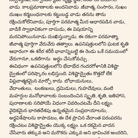
వాడు. కాలప్రమాణాలకు అందనివాడు .జీవాత్మ, సంసారం, సుఖం
దుఃఖం కర్మబంధనాలకు కట్టుబడ్డ వాడు తనను తాను
రక్షించుకోలేనివాడు, పూర్తిగా పరమాత్మ మీద ఆధారపడిన వాడు,
వాడికే స్వాభావికంగా దాసుడు, ఈ విషయాన్ని
మరచిపోయిననాడు దుఃఖిస్తున్నాడు. ఈ రకంగా పరమాత్మా,
జీవాత్మ పూర్తిగా వేరువేరు తత్వాలు. ఉపనిషత్తులలోని ఘటక శృతి
ఆధారంగా ఈ శరీర శరీరీ భావాన్నిబట్టి ఈ రెండు ఒకే సమయంలో
వేరుగానూ, ఒకటిగాను అర్థం చేసుకోవచ్చు .
ఈవిధంగా ఉపనిషత్తులలోని భేదాభేద గందరగోళానికి విశిష్టా
ద్వైతంలో పరిష్కారం లభిస్తుంది. విశిష్టాద్వైతం కొత్తదో లేక
విప్లవాత్మకమైన మార్పో కాదు. బోధాయనులు,
వేదాంతులు, టంకణులు, ద్రమిడులు, గుహదేవులు, వంటి
మహర్షుల మనోభావాలకు సంబందించిన స్మృతి, శృతి, ఇతిహాస,
పురాణాలకు సరిపోయే విధంగా వివరించటమే దీని లక్ష్యం.
వైధికమైన భారతదేశపు ఉన్నతమైన సంప్రదాయాలను,
అర్థవిశేషాలను కాపాడటం, ఈ దేశ ప్రాచిన వేదాంత పరంపరను
రక్షించటం విశిష్టాద్వైతం యొక్క లక్ష్యం. ఒక రకమైన వాదన
చేసేవారు తక్కువ అని మరొకరు ఎక్కువ అని భావించక అందరిని,