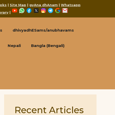
oks
|
Site Map
|
gyAna dhAnam
|
Whatsapp
YouTube
WhatsApp
Facebook
X
Instagram
Telegram
Google
Mail
brary
|
s
dhivyadhESams/anubhavams
Nepali
Bangla (Bengali)
Recent Articles