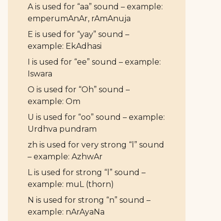
A is used for “aa” sound – example:
emperumAnAr, rAmAnuja
E is used for “yay” sound –
example: EkAdhasi
I is used for “ee” sound – example:
Iswara
O is used for “Oh” sound –
example: Om
U is used for “oo” sound – example:
Urdhva pundram
zh is used for very strong “l” sound
– example: AzhwAr
L is used for strong “l” sound –
example: muL (thorn)
N is used for strong “n” sound –
example: nArAyaNa