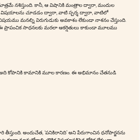
మే నశిస్తుంది. కానీ, ఆ విషానికి మంత్రాల ద్వారా, మందుల
క విషయాలను చూడడం ద్వారా, వాటి స్పర్శ ద్వారా, వాటిలో
క విషయము మనల్ని విరుగుడుకు అవకాశం లేకుండా నాశనం చేస్తుంది.
 ప్రాపంచిక సాధనలకు మరలా ఆకర్షితులు కాకుండా మూలము
అది కోపానికి కామానికి మూల కారణం. ఈ అభిమానం చేతనుడి
స్తుంది. అందుచేత, ‘పనికిరానిది’ అని పేరుగాంచిన ధనోపార్జనను