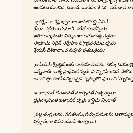
మానుకోవాలి. దానం చేయుట కోసం ఐశ్వర్యాన్ని కోరుకొన
ఉండటం మంచిది. ముందు బురదలోకి దిగి, తరువాత కాళ
బృత్యోహం విష్ణుభక్తానాం శాసితారస్త ఏవమే
క్రేతుం విక్రేతుమపిమామీశతేతే యతేప్సితం
ఇతియస్యమతం నిత్యం అయమేవాత్మ విత్తమః
స్వరూపం సిద్ధిస్ సర్వేషాం స్వోజ్జీవనమపి ధృవం
శ్రేయసీ దేశికానాంచ సిధ్యతి ప్రతుపక్రియః
(అడియేన్ శ్రీవైష్ణవులకు దాసభూతుడను. నన్ను నియంత్
ఉన్నవారు. ఆత్మ ప్రాథమిక స్వరూపాన్ని గ్రహించిన చేతను
ఆచార్యుల కంటే ఉన్నతమైన కృతజ్ఞతా స్థాయిని ఏర్పరుస్త
ఆచార్యవత్ దేవతావత్ మాతృవత్ పితృవత్తతా
ద్రష్టవ్యాస్సంత ఇత్యాదీర్ దృష్టః శాస్త్రేషు విస్తరాత్
(తల్లి తండ్రులను, దేవతలను, సత్పురుషులను ఆచార్యులుగ
విస్తృతంగా వివరించబడి ఉన్నాయి)