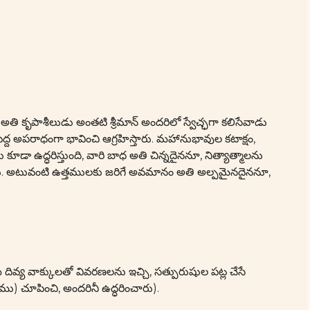
ి కృపాశీలుడు అంతటి శ్రీమాన్ అందరిలో స్వేచ్ఛగా కలిసేవాడు
ెద్ద అపరాధంగా భావించి ఆగ్రహిస్తారు. మహానుభావుల కటాక్షం,
ూడా ఉద్ధరిస్తుంది, వారి బాధ అతి చిన్నదైననూ, నిత్యాత్మాలను
గలదు. అటువంటి ఉత్తములకు జరిగే అవమానం అతి అల్పమైనదైననూ,
్య వాక్కులతో వివరణలను ఇచ్చి, సత్పురుషుల పట్ల చేసే
ూపించి, అందరినీ ఉద్ధరించారు).