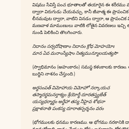
విషము సేవిస్తే పంచ భూతాలతో తయారైన ఈ శరీరము మాత్ర
ద్వారా విరుగుడు చేయవచ్చు. కానీ జీవాత్మ ఈ ప్రాపంచి
లీనమవుట ద్వారా, వాటిని వినడం ద్వారా, ఆ ప్రాపంచి
మణవాళ మాముణులు వాటికి లోతైన వివరణలు ఇచ్చి ఈ
నుండి పెలికించి తొలగించారు.
నిదానం సర్వదోషాణాం నిదానం క్రోధ మోహయోః
మాన ఏవ మనాంస్యేషాం నిత్యమున్మూలయత్యసౌ
(స్వాభిమానం (అహంకారం) సమస్థ కళంకాలకు కారణం. 
బుద్దిని నాశనం చేస్తుంది.)
అర్థసంపత్ విమోహాయ విమోహో నర్కాయచ
తస్మాదర్థమనర్తాక్యం శ్రేయోర్థీ దూరతస్త్యజేత్
యస్యధర్మార్థం అర్థేహా తస్య నీహైవ శోభనా
ప్రక్షాళనాతి పంకస్య దూరాతస్పర్శనం వరం
(భోగములకు ధనము కారణము. ఆ భోగము నరకానికి దారి తీ