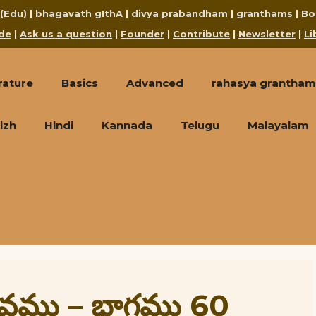
 (Edu)
|
bhagavath gIthA
|
divya prabandham
|
granthams
|
Bo
de
|
Ask us a question
|
Founder
|
Contribute
|
Newsletter
|
Li
rature
Basics
Advanced
rahasya grantham
izh
Hindi
Kannada
Telugu
Malayalam
రభావము – భాగము 60