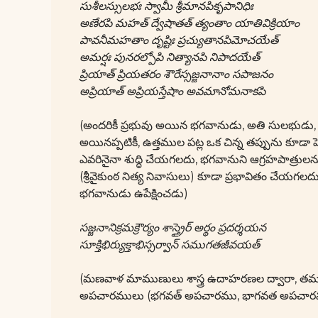
సుశీలస్సులభః స్వామీ శ్రీమానపికృపానిధిః
అణేరపి మహత్ ద్వేషాతత్ త్యంతాం యాతివిక్రియాం
పావనీమహతాం దృష్టిః ప్రచ్యుతానపిమోచయేత్
అమర్షః పునరల్పోపి నిత్యానపి నిపాదయేత్
ప్రియాత్ ప్రియతరం శౌరేస్సజ్జనానాం సపాజనం
అప్రియాత్ అప్రియస్తేషాం అవమానోమనాకపి
(అందరికీ ప్రభువు అయిన భగవానుడు, అతి సులభుడు, అత
అయినప్పటికీ, ఉత్తముల పట్ల ఒక చిన్న తప్పును కూడా ప
ఎవరినైనా శుద్ధి చేయగలదు, భగవానుని ఆగ్రహపాత్రులను క
(శ్రీవైకుంఠ నిత్య నివాసులు) కూడా ప్రభావితం చేయ
భగవానుడు ఉపేక్షించడు)
సజ్జనానిక్రమక్రౌర్యం శాస్త్రైర్ అర్థం ప్రదర్శయన
సూక్తిభిర్యుక్తాభిస్సర్వాన్ సముగతజీవయత్
(మణవాళ మాముణులు శాస్త్ర ఉదాహరణల ద్వారా, తమ దివ
అపచారములు (భగవత్ అపచారము, భాగవత అపచారము) చ