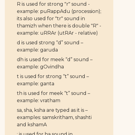
R is used for strong "r" sound -
example: puRappAdu (procession);
its also used for "tr" sound in
thamizh when there is double "R" -
example: uRRAr (utRAr - relative)
d is used strong “d” sound –
example: garuda
dh is used for meek “d” sound –
example: gOvindha
t is used for strong “t” sound –
example: ganta
th is used for meek “t” sound –
example: vratham
sa, sha, ksha are typed as it is –
examples: samskritham, shashti
and kshamA
: is used for ha sound in