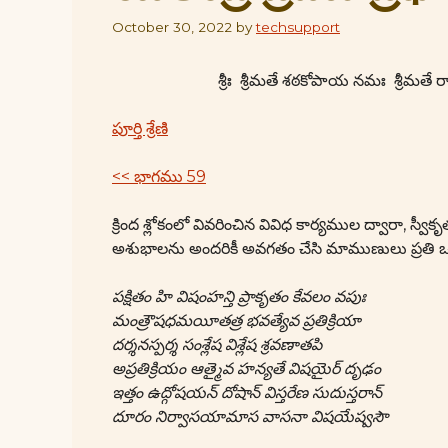
October 30, 2022
by
techsupport
శ్రీః శ్రీమతే శఠకోపాయ నమః శ్రీ
పూర్తి శ్రేణి
<< భాగము 59
క్రింద శ్లోకంలో వివరించిన వివిధ కార్యముల ద్వారా, స్
అశుభాలను అందరికీ అవగతం చేసి మాముణులు ప్రతి ఒక్క
పక్షితం హి విషంహన్తి ప్రాకృతం కేవలం వపుః
మంత్రౌషధమయీతత్ర భవత్యేవ ప్రతిక్రియా
దర్శనస్పర్శ సంశ్లేష విశ్లేష శ్రవణాతపి
అప్రతిక్రియం ఆత్మైవ హన్యతే విషయైర్ దృఢం
ఇత్తం ఉద్గోషయన్ దోషాన్ విస్తరేణ సుదుస్తరాన్
దూరం నిర్వాసయామాస వాసనా విషయేష్వసౌ