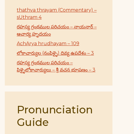
thathva thrayam (Commentary) –
sUthram 4
రహస్య గ్రంథముల పరిచయం – నాయనార్ –
ఆచార్య హృదయం
AchArya hrudhayam – 109
లోకాచార్యుల (నంపిళ్ళై) దివ్య ఉపదేశం – 3
రహస్య గ్రంథముల పరిచయం –
పిళ్ళైలోకాచార్యులు – శ్రీ వచన భూషణం – 3
Pronunciation
Guide