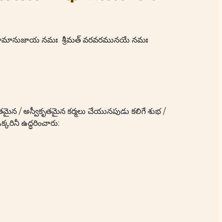
మతే రామానుజాయ నమః శ్రీమత్ వరవరమునయే నమః
వీకృతమైన / అస్వీకృతమైన కర్మలు చేయునపుడు కలిగే శుభ /
రినీ ఉద్ధరించారు: