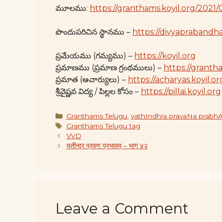
మూలము:
https://granthams.koyil.org/2021
పొందుపరిచిన స్థానము –
https://divyaprabandha
ప్రమేయము (గమ్యము) –
https://koyil.org
ప్రమాణము (ప్రమాణ గ్రంథములు) –
https://granth
ప్రమాత (ఆచార్యులు) –
https://acharyas.koyil.or
శ్రీవైష్ణవ విద్య / పిల్లల కోసం –
https://pillai.koyil.org
Categories
Granthams Telugu
,
yathIndhra pravaNa prabh
Tags
Granthams Telugu tag
VVD
यतीन्द्र प्रवण प्रभावम् – भाग ४२
Leave a Comment