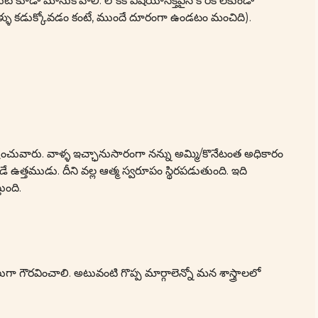
ుట కూడా మానుకోవాలి. లౌకిక విషయాసక్తిపైన కోరిక లేకుండా
్ళు కడుక్కోవడం కంటే, ముందే దూరంగా ఉండటం మంచిది).
రించువారు. వాళ్ళ ఇచ్ఛానుసారంగా నన్ను అమ్మి/కొనేటంత అధికారం
డే ఉత్తముడు. దీని వల్ల ఆత్మ స్వరూపం స్థిరపడుతుంది. ఇది
ుంది.
ా గౌరవించాలి. అటువంటి గొప్ప మార్గాలెన్నో మన శాస్త్రాలలో