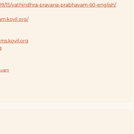
/09/15/yathindhra-pravana-prabhavam-60-english/
m.koyil.org/
ams.koyil.org
g
Avam