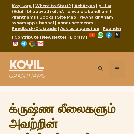
Skip
Koyil.org
|
Where to Start?
|
AchAryas
|
piLLai
to
(Edu)
|
bhagavath gIthA
|
divya prabandham
|
content
granthams
|
Books
|
Site Map
|
gyAna dhAnam
|
Whatsapp Channel
|
Announcements
|
Feedback/Gratitude
|
Ask us a question
|
Founder
YouTube
WhatsApp
Faceboo
X
|
Contribute
|
Newsletter
|
Library
|
Instagram
Telegram
Google
Mail
KOYIL
Menu
GRANTHAMS
க்ருஷ்ண லீலைகளும்
அவற்றின்