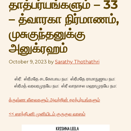
தாத்பர்யங்களும் – 33
– த்வாரகா நிர்மாணம்,
முசுகுந்தனுக்கு
அனுக்ரஹம்
October 9, 2023
by
Sarathy Thothathri
ஸ்ரீ: ஸ்ரீமதே சடகோபாய நம: ஸ்ரீமதே ராமாநுஜாய நம:
ஸ்ரீமத் வரவரமுநயே நம: ஸ்ரீ வாநாசல மஹாமுநயே நம:
க்ருஷ்ண லீலைகளும் அவற்றின் தாத்பர்யங்களும்
<< ஸாந்தீபனி முனியிடம் குருகுல வாஸம்