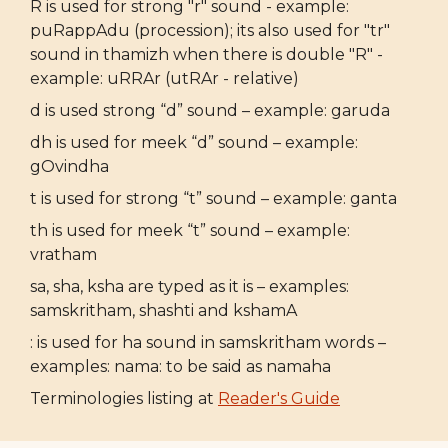
R is used for strong "r" sound - example:
puRappAdu (procession); its also used for "tr"
sound in thamizh when there is double "R" -
example: uRRAr (utRAr - relative)
d is used strong “d” sound – example: garuda
dh is used for meek “d” sound – example:
gOvindha
t is used for strong “t” sound – example: ganta
th is used for meek “t” sound – example:
vratham
sa, sha, ksha are typed as it is – examples:
samskritham, shashti and kshamA
: is used for ha sound in samskritham words –
examples: nama: to be said as namaha
Terminologies listing at
Reader's Guide