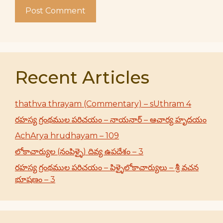
Recent Articles
thathva thrayam (Commentary) – sUthram 4
రహస్య గ్రంథముల పరిచయం – నాయనార్ – ఆచార్య హృదయం
AchArya hrudhayam – 109
లోకాచార్యుల (నంపిళ్ళై) దివ్య ఉపదేశం – 3
రహస్య గ్రంథముల పరిచయం – పిళ్ళైలోకాచార్యులు – శ్రీ వచన
భూషణం – 3