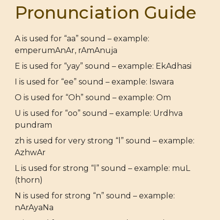
Pronunciation Guide
A is used for “aa” sound – example:
emperumAnAr, rAmAnuja
E is used for “yay” sound – example: EkAdhasi
I is used for “ee” sound – example: Iswara
O is used for “Oh” sound – example: Om
U is used for “oo” sound – example: Urdhva
pundram
zh is used for very strong “l” sound – example:
AzhwAr
L is used for strong “l” sound – example: muL
(thorn)
N is used for strong “n” sound – example:
nArAyaNa