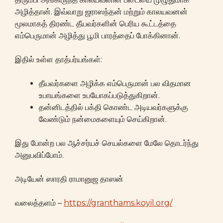
அழித்தான். இவ்வாறு ஜராஸந்தன் மற்றும் காலயவனன்
மூலமாகத் திரண்ட தீயவர்களின் பெரிய கூட்டத்தை
எம்பெருமான் அழித்து பூமி பாரத்தைப் போக்கினான்.
இதில் உள்ள தாத்பர்யங்கள்:
தீயவர்களை அழிக்க எம்பெருமான் பல விதமான
உபாயங்களை உபயோகப்படுத்துகிறான்.
தன்னிடத்தில் பக்தி கொண்ட அடியவர்களுக்கு
வேண்டும் நன்மைகளையும் செய்கிறான்.
இது போன்ற பல ஆச்சர்யச் செயல்களை மேலே தொடர்ந்து
அனுபவிப்போம்.
அடியேன் ஸாரதி ராமானுஜ தாஸன்
வலைத்தளம் –
https://granthams.koyil.org/