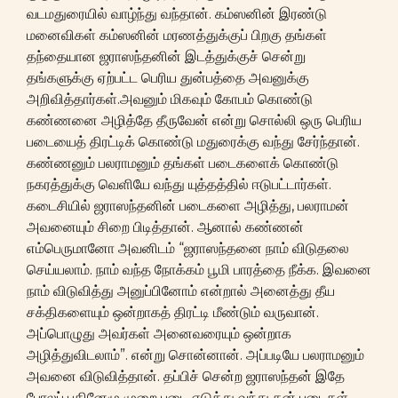
வடமதுரையில் வாழ்ந்து வந்தான். கம்ஸனின் இரண்டு
மனைவிகள் கம்ஸனின் மரணத்துக்குப் பிறகு தங்கள்
தந்தையான ஜராஸந்தனின் இடத்துக்குச் சென்று
தங்களுக்கு ஏற்பட்ட பெரிய துன்பத்தை அவனுக்கு
அறிவித்தார்கள்.அவனும் மிகவும் கோபம் கொண்டு
கண்ணனை அழித்தே தீருவேன் என்று சொல்லி ஒரு பெரிய
படையைத் திரட்டிக் கொண்டு மதுரைக்கு வந்து சேர்ந்தான்.
கண்ணனும் பலராமனும் தங்கள் படைகளைக் கொண்டு
நகரத்துக்கு வெளியே வந்து யுத்தத்தில் ஈடுபட்டார்கள்.
கடைசியில் ஜராஸந்தனின் படைகளை அழித்து, பலராமன்
அவனையும் சிறை பிடித்தான். ஆனால் கண்ணன்
எம்பெருமானோ அவனிடம் “ஜராஸந்தனை நாம் விடுதலை
செய்யலாம். நாம் வந்த நோக்கம் பூமி பாரத்தை நீக்க. இவனை
நாம் விடுவித்து அனுப்பினோம் என்றால் அனைத்து தீய
சக்திகளையும் ஒன்றாகத் திரட்டி மீண்டும் வருவான்.
அப்பொழுது அவர்கள் அனைவரையும் ஒன்றாக
அழித்துவிடலாம்”. என்று சொன்னான். அப்படியே பலராமனும்
அவனை விடுவித்தான். தப்பிச் சென்ற ஜராஸந்தன் இதே
போலப் பதினேழு முறை படை எடுத்து வந்து தன் படைகள்