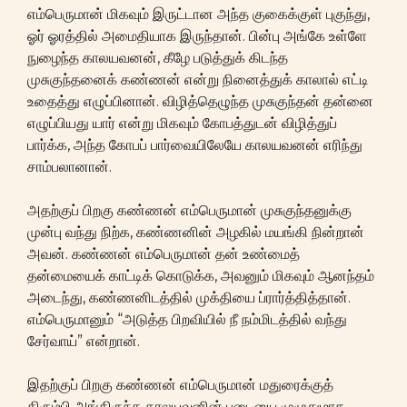
எம்பெருமான் மிகவும் இருட்டான அந்த குகைக்குள் புகுந்து,
ஓர் ஓரத்தில் அமைதியாக இருந்தான். பின்பு அங்கே உள்ளே
நுழைந்த காலயவனன், கீழே படுத்துக் கிடந்த
முசுகுந்தனைக் கண்ணன் என்று நினைத்துக் காலால் எட்டி
உதைத்து எழுப்பினான். விழித்தெழுந்த முசுகுந்தன் தன்னை
எழுப்பியது யார் என்று மிகவும் கோபத்துடன் விழித்துப்
பார்க்க, அந்த கோபப் பார்வையிலேயே காலயவனன் எரிந்து
சாம்பலானான்.
அதற்குப் பிறகு கண்ணன் எம்பெருமான் முசுகுந்தனுக்கு
முன்பு வந்து நிற்க, கண்ணனின் அழகில் மயங்கி நின்றான்
அவன். கண்ணன் எம்பெருமான் தன் உண்மைத்
தன்மையைக் காட்டிக் கொடுக்க, அவனும் மிகவும் ஆனந்தம்
அடைந்து, கண்ணனிடத்தில் முக்தியை ப்ரார்த்தித்தான்.
எம்பெருமானும் “அடுத்த பிறவியில் நீ நம்மிடத்தில் வந்து
சேர்வாய்” என்றான்.
இதற்குப் பிறகு கண்ணன் எம்பெருமான் மதுரைக்குத்
திரும்பி அங்கிருந்த காலயவனின் படையை முழுதுமாக