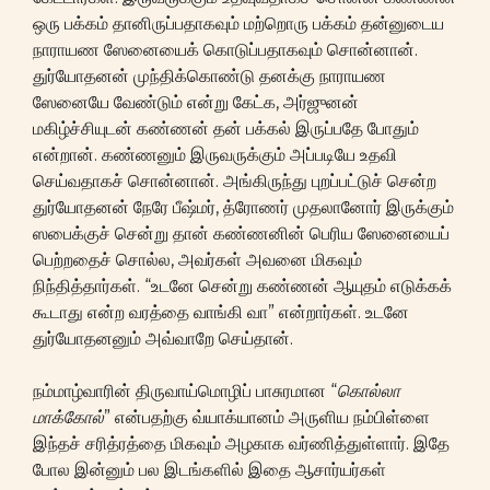
ஒரு பக்கம் தானிருப்பதாகவும் மற்றொரு பக்கம் தன்னுடைய
நாராயண ஸேனையைக் கொடுப்பதாகவும் சொன்னான்.
துர்யோதனன் முந்திக்கொண்டு தனக்கு நாராயண
ஸேனையே வேண்டும் என்று கேட்க, அர்ஜுனன்
மகிழ்ச்சியுடன் கண்ணன் தன் பக்கல் இருப்பதே போதும்
என்றான். கண்ணனும் இருவருக்கும் அப்படியே உதவி
செய்வதாகச் சொன்னான். அங்கிருந்து புறப்பட்டுச் சென்ற
துர்யோதனன் நேரே பீஷ்மர், த்ரோணர் முதலானோர் இருக்கும்
ஸபைக்குச் சென்று தான் கண்ணனின் பெரிய ஸேனையைப்
பெற்றதைச் சொல்ல, அவர்கள் அவனை மிகவும்
நிந்தித்தார்கள். “உடனே சென்று கண்ணன் ஆயுதம் எடுக்கக்
கூடாது என்ற வரத்தை வாங்கி வா” என்றார்கள். உடனே
துர்யோதனனும் அவ்வாறே செய்தான்.
நம்மாழ்வாரின் திருவாய்மொழிப் பாசுரமான “
கொல்லா
மாக்கோல்
” என்பதற்கு வ்யாக்யானம் அருளிய நம்பிள்ளை
இந்தச் சரித்ரத்தை மிகவும் அழகாக வர்ணித்துள்ளார். இதே
போல இன்னும் பல இடங்களில் இதை ஆசார்யர்கள்