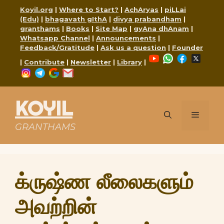
Skip
Koyil.org
|
Where to Start?
|
AchAryas
|
piLLai
to
(Edu)
|
bhagavath gIthA
|
divya prabandham
|
content
granthams
|
Books
|
Site Map
|
gyAna dhAnam
|
Whatsapp Channel
|
Announcements
|
Feedback/Gratitude
|
Ask us a question
|
Founder
YouTube
WhatsApp
Faceboo
X
|
Contribute
|
Newsletter
|
Library
|
Instagram
Telegram
Google
Mail
KOYIL
Menu
GRANTHAMS
க்ருஷ்ண லீலைகளும்
அவற்றின்