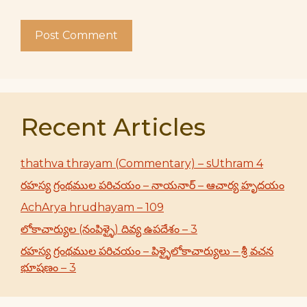
Recent Articles
thathva thrayam (Commentary) – sUthram 4
రహస్య గ్రంథముల పరిచయం – నాయనార్ – ఆచార్య హృదయం
AchArya hrudhayam – 109
లోకాచార్యుల (నంపిళ్ళై) దివ్య ఉపదేశం – 3
రహస్య గ్రంథముల పరిచయం – పిళ్ళైలోకాచార్యులు – శ్రీ వచన
భూషణం – 3