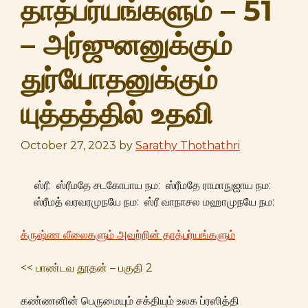
தாத்பர்யங்களும் – 51
– அர்ஜுனனுக்கும்
துர்யோதனுக்கும்
யுத்தத்தில் உதவி
October 27, 2023
by
Sarathy Thothathri
ஸ்ரீ: ஸ்ரீமதே சடகோபாய நம: ஸ்ரீமதே ராமாநுஜாய நம:
ஸ்ரீமத் வரவரமுநயே நம: ஸ்ரீ வாநாசல மஹாமுநயே நம:
க்ருஷ்ண லீலைகளும் அவற்றின் தாத்பர்யங்களும்
<< பாண்டவ தூதன் – பகுதி 2
கண்ணனின் பெருமையும் சக்தியும் உலக ப்ரஸித்தி