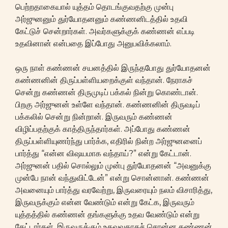
பெற்றதாகையால் யுத்தம் தொடங்குவதற்கு முன்பு
அர்ஜுனனும் துர்யோதனனும் கண்ணனிடத்தில் உதவி
கேட்டுச் சென்றார்கள். அவர்களுக்குக் கண்ணன் எப்படி
உதவினான் என்பதை இப்போது அனுபவிக்கலாம்.
ஒரு நாள் கண்ணன் சயனத்தில் இருந்தபோது துர்யோதனன்
கண்ணனின் திருப்பள்ளியறைக்குள் வந்தான். நேராகச்
சென்று கண்ணன் திருமுடிப் பக்கல் நின்று கொண்டான்.
பிறகு அர்ஜுனன் உள்ளே வந்தான். கண்ணனின் திருவடிப்
பக்கலில் சென்று நின்றான். இருவரும் கண்ணன்
விழிப்பதற்குக் காத்திருந்தார்கள். அப்போது கண்ணன்
திருப்பள்ளியுணர்ந்து பார்க்க, எதிரில் நின்ற அர்ஜுனனைப்
பார்த்து “என்ன விஷயமாக வந்தாய்?” என்று கேட்டான்.
அர்ஜுனன் பதில் சொல்லும் முன்பு துர்யோதனன் “அவனுக்கு
முன்பே நான் வந்துவிட்டேன்” என்று சொன்னான். கண்ணன்
அவனையும் பார்த்து வரவேற்று, இருவரையும் நலம் விசாரித்து,
இருவருக்கும் என்ன வேண்டும் என்று கேட்க, இருவரும்
யுத்தத்தில் கண்ணன் தங்களுக்கு உதவ வேண்டும் என்று
கேட்டார்கள். இருவருக்கும் உதவுவதாகச் சொன்ன கண்ணன்