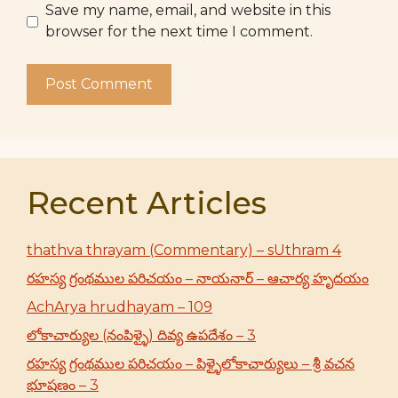
Save my name, email, and website in this
browser for the next time I comment.
Recent Articles
thathva thrayam (Commentary) – sUthram 4
రహస్య గ్రంథముల పరిచయం – నాయనార్ – ఆచార్య హృదయం
AchArya hrudhayam – 109
లోకాచార్యుల (నంపిళ్ళై) దివ్య ఉపదేశం – 3
రహస్య గ్రంథముల పరిచయం – పిళ్ళైలోకాచార్యులు – శ్రీ వచన
భూషణం – 3