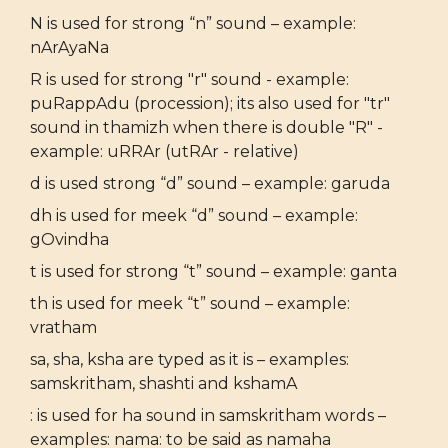
N is used for strong “n” sound – example:
nArAyaNa
R is used for strong "r" sound - example:
puRappAdu (procession); its also used for "tr"
sound in thamizh when there is double "R" -
example: uRRAr (utRAr - relative)
d is used strong “d” sound – example: garuda
dh is used for meek “d” sound – example:
gOvindha
t is used for strong “t” sound – example: ganta
th is used for meek “t” sound – example:
vratham
sa, sha, ksha are typed as it is – examples:
samskritham, shashti and kshamA
: is used for ha sound in samskritham words –
examples: nama: to be said as namaha