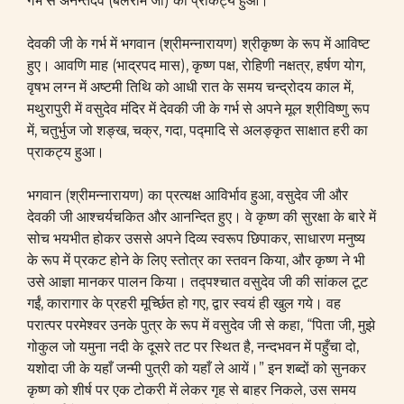
गर्भ से अनन्तदेव (बलराम जी) का प्राकट्य हुआ।
देवकी जी के गर्भ में भगवान (श्रीमन्नारायण) श्रीकृष्ण के रूप में आविष्ट
हुए। आवणि माह (भाद्रपद मास), कृष्ण पक्ष, रोहिणी नक्षत्र, हर्षण योग,
वृषभ लग्न में अष्टमी तिथि को आधी रात के समय चन्द्रोदय काल में,
मथुरापुरी में वसुदेव मंदिर में देवकी जी के गर्भ से अपने मूल श्रीविष्णु रूप
में, चतुर्भुज जो शङ्ख, चक्र, गदा, पद्मादि से अलङ्कृत साक्षात हरी का
प्राकट्य हुआ।
भगवान (श्रीमन्नारायण) का प्रत्यक्ष आविर्भाव हुआ, वसुदेव जी और
देवकी जी आश्चर्यचकित और आनन्दित हुए। वे कृष्ण की सुरक्षा के बारे में
सोच भयभीत होकर उससे अपने दिव्य स्वरूप छिपाकर, साधारण मनुष्य
के रूप में प्रकट होने के लिए स्तोत्र का स्तवन किया, और कृष्ण ने भी
उसे आज्ञा मानकर पालन किया। तद्पश्चात वसुदेव जी की सांकल टूट
गईं, कारागार के प्रहरी मूर्च्छित हो गए, द्वार स्वयं ही खुल गये। वह
परात्पर परमेश्वर उनके पुत्र के रूप में वसुदेव जी से कहा, “पिता जी, मुझे
गोकुल जो यमुना नदी के दूसरे तट पर स्थित है, नन्दभवन में पहुँचा दो,
यशोदा जी के यहाँ जन्मी पुत्री को यहाँ ले आयें।” इन शब्दों को सुनकर
कृष्ण को शीर्ष पर एक टोकरी में लेकर गृह से बाहर निकले, उस समय