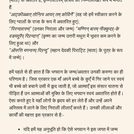
(माता) के अवतार हैं, कृष्णावतारम् उत्सव को निम्नलिखित रूप में मनाते
हैं:
“आट्कॊळ्ळत् तोन्ऱिय आयर् तम् कोविनै”
(वह जो हमें स्वीकार करने के
लिए ग्वालों के राजा के रूप में अवतरित हुए);
“पिरन्दवारुम्”
(उनका निराला और जन्म)
“मण्णिन् बारम् नीक्कुदऱ्-के
वडमदुरैप् पिऱन्दान्”
(कृष्ण का जन्म उत्तरी मथुरा में भूभार कम करने के
लिए हुआ था) और
“ऒरुत्ति मगनाय्प् पिऱन्दु”
(महान देवकी पिराट्टि (माता) के पुत्र के रूप
में जन्मे)।
हमें पहले से ही ज्ञात है कि भगवान के जन्म/अवतार उनकी करुणा का ही
परिणाम है। जिस प्रकार एक माँ अपने बच्चे के कुएँ में गिर जाने पर स्वयं
भी बच्चे को बचाने उसी में कूद जाती है, जो आत्माएँ इस संसार यातना से
पीड़ित हैं उन आत्माओं की मुक्ति के लिए भगवान स्वयं अवतरित होते हैं।
ऐसा करते हुए वे यहाँ लोगों के हृदय को हर लेते हैं और उन्हें अपने
अस्तित्व में लाने के लिए निराली लीलाएँ करते हैं। उनकी लीलाओं और
कार्यों की महत्ता इस प्रकार से है:-
यदि हमें यह अनुभूति हो कि ऐसे भगवान ने इस जगत में जन्म