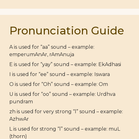
Pronunciation Guide
A is used for “aa” sound – example:
emperumAnAr, rAmAnuja
E is used for “yay” sound – example: EkAdhasi
I is used for “ee” sound – example: Iswara
O is used for “Oh” sound – example: Om
U is used for “oo” sound – example: Urdhva
pundram
zh is used for very strong “l” sound – example:
AzhwAr
L is used for strong “l” sound – example: muL
(thorn)