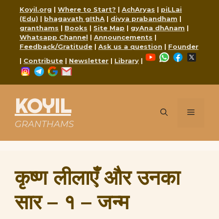
Skip
Koyil.org
|
Where to Start?
|
AchAryas
|
piLLai
to
(Edu)
|
bhagavath gIthA
|
divya prabandham
|
content
granthams
|
Books
|
Site Map
|
gyAna dhAnam
|
Whatsapp Channel
|
Announcements
|
Feedback/Gratitude
|
Ask us a question
|
Founder
YouTube
WhatsApp
Faceboo
X
|
Contribute
|
Newsletter
|
Library
|
Instagram
Telegram
Google
Mail
KOYIL
Menu
GRANTHAMS
कृष्ण लीलाएँ और उनका
सार – १ – जन्म