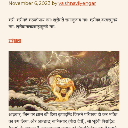
November 6, 2023
by
vaishnaviiyengar
श्री: श्रीमते शठकोपाय नमः श्रीमते रामानुजाय नमः श्रीमद् वरवरमुनये
नमः श्रीवानाचलमहामुनये नमः
श्रृंखला
आऴ्वार्, जिन पर ज्ञान की दिव्य कृपादृष्टि जिसने परिपक्व हो कर भक्ति
का रुप लिया, और आण्डाळ् नाच्चियार् (गोदा देवी), जो भूदेवी पिराट्टि