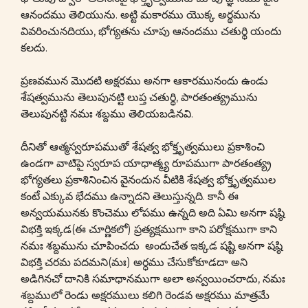
ఆనందము తెలియును. అట్టి మకారము యొక్క అర్థమును
వివరించునదియు, భోగ్యతను చూపు ఆనందము చతుర్థి యందు
కలదు.
ప్రణవమున మొదటి అక్షరము అనగా ఆకారమునందు ఉండు
శేషత్వమును తెలుపునట్టి లుప్త చతుర్థి, పారతంత్య్రమును
తెలుపునట్టి నమః శబ్దము తెలియబడినవి.
దీనితో ఆత్మస్వరూపముతో శేషత్వ భోక్తృత్వములు ప్రకాశించి
ఉండగా వాటిపై స్వరూప యాధాత్మ్య రూపముగా పారతంత్య్ర
భోగ్యతలు ప్రకాశినించిన వైనందున వీటికి శేషత్వ భోక్తృత్వముల
కంటే ఎక్కువ భేదము ఉన్నాదని తెలుస్తున్నది. కానీ ఈ
అన్వయమునకు కొంచెము లోపము ఉన్నది అది ఏమి అనగా షష్ఠి
విభక్తి ఇక్కడ(ఈ చూర్ణికలో) ప్రత్యక్షముగా కాని పరోక్షముగా కాని
నమః శబ్దమును చూపించదు అందుచేత ఇక్కడ షష్టి అనగా షష్ఠి
విభక్తి చరమ పదమని(మః) అర్ధము చేసుకోకూడదా అని
అడిగినచో దానికి సమాధానముగా అలా అన్వయించరాదు, నమః
శబ్దములో రెండు అక్షరములు కలిగి రెండవ అక్షరము మాత్రమే