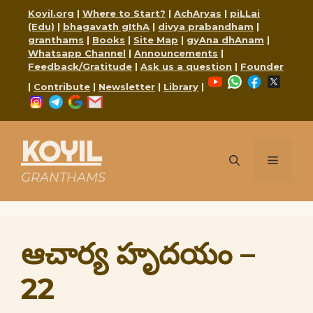
Skip
Koyil.org
|
Where to Start?
|
AchAryas
|
piLLai
to
(Edu)
|
bhagavath gIthA
|
divya prabandham
|
content
granthams
|
Books
|
Site Map
|
gyAna dhAnam
|
Whatsapp Channel
|
Announcements
|
Feedback/Gratitude
|
Ask us a question
|
Founder
YouTube
WhatsApp
Faceboo
X
|
Contribute
|
Newsletter
|
Library
|
Instagram
Telegram
Google
Mail
KOYIL
Menu
GRANTHAMS
ఆచార్య హృదయం –
22