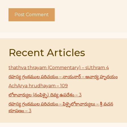
Recent Articles
thathva thrayam (Commentary) – sUthram 4
రహస్య గ్రంథముల పరిచయం – నాయనార్ – ఆచార్య హృదయం
AchArya hrudhayam – 109
లోకాచార్యుల (నంపిళ్ళై) దివ్య ఉపదేశం – 3
రహస్య గ్రంథముల పరిచయం – పిళ్ళైలోకాచార్యులు – శ్రీ వచన
భూషణం – 3