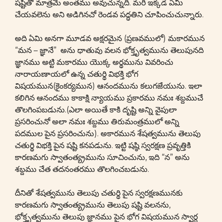
షష్టితో మాత్రమే అంతము అవుచున్నది. మరి ఇక్కడ ఏమి
చేయవలెను అని అడిగినచో రెండవ పద్ధతిని చూపించుచున్నారు.
అది ఏమి అనగా మూడవ అక్షరమైన (ప్రణవములో) మకారమున
“మన – జ్ఞానే” అను ధాతువు వలన భోక్తృత్వమును తెలుపునది
జ్ఞానము అట్టి మకారము యొక్క అర్థమును వివరించు
నారాయణాయలో ఉన్న చతుర్థి విభక్తి భోగ
విషయమున(కైంకర్యమున) ఆనందమును కలుగజేయును. ఇలా
కలిగిన ఆనందము కాకాక్షి న్యాయము ప్రకారము నమః శబ్దముచే
తొలగింపబడును.(ఎలా అయితే కాకి దృష్టి అన్ని వైపులా
ప్రసరించునో అలా నమః శబ్దము తిరుమంత్రములో అన్ని
పదముల పైన ప్రసరించును). అకారమున శేషత్వమును తెలుపు
చతుర్థి విభక్తి పైన షష్టి కనపడును. ఇట్టి షష్ఠి స్వరక్షణ ప్రవృత్తికి
కారణమగు స్వాతంత్య్రమును సూచించును, ఇది “న” అను
శబ్దము చేత తదనంతరము తొలగించబడును.
దీనితో శేషత్వమును తెలుపు చతుర్థి పైన స్వరక్షణమునకు
కారణమగు స్వాతంత్య్రమును తెలుపు షష్టి వలనను,
భోక్తృత్వమును తెలుపు జ్ఞానము పైన భోగ విషయమున స్వార్ధ