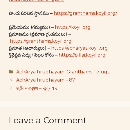
పొందుపరిచిన స్థానము –
https://granthams.koyil.org/
ప్రమేయము (గమ్యము) –
https://koyil.org
ప్రమాణము (ప్రమాణ గ్రంథములు) –
https://granthams.koyil.org
ప్రమాత (ఆచార్యులు) –
https://acharyas.koyil.org
శ్రీవైష్ణవ విద్య / పిల్లల కోసం –
https://pillai.koyil.org
Categories
AchArya hrudhayam
,
Granthams Telugu
AchArya hrudhayam – 87
श्रीवचनभूषण – सूत्रं १५
Leave a Comment