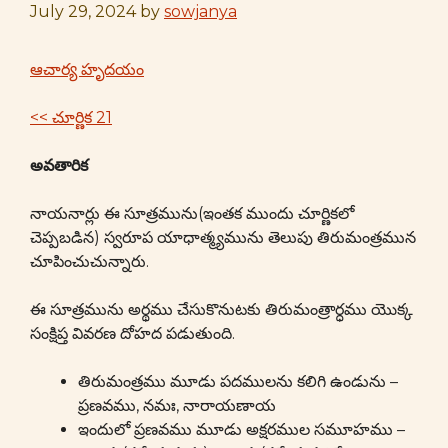
July 29, 2024
by
sowjanya
ఆచార్య హృదయం
<< చూర్ణిక 21
అవతారిక
నాయనార్లు ఈ సూత్రమును(ఇంతక ముందు చూర్ణికలో
చెప్పబడిన) స్వరూప యాధాత్మ్యమును తెలుపు తిరుమంత్రమున
చూపించుచున్నారు.
ఈ సూత్రమును అర్థము చేసుకొనుటకు తిరుమంత్రార్ధము యొక్క
సంక్షిప్త వివరణ దోహద పడుతుంది.
తిరుమంత్రము మూడు పదములను కలిగి ఉండును –
ప్రణవము, నమః, నారాయణాయ
ఇందులో ప్రణవము మూడు అక్షరముల సమూహము –