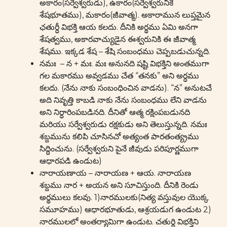
అకారం(సర్వేశ్వరుడు), ఉకారం(సర్వేశ్వరునికే
శేషభూతము), మకారం(జీవాత్మ). అకారామున లుప్తమైన
ఛతుర్ధీ విభక్తి ఆయ కలదు. దీనికి అర్థము ఏమి అనగా
శేషత్వము, అకారవాచ్యుడైన ఈశ్వరునికి ఈ జీవాత్మ
శేషము. ఇక్కడ శేష – శేషి సంబంధము చెప్పబడుచున్నది.
నమః – న + మః. మః అనునది షష్టి విభక్తిని అంతముగా
గల మకారము అవ్వడము చేత “తనకు” అని అర్ధము
కలదు. (నేను నాకు సంబంధించిన వాడను). “న” అనుటచే
అది నివృత్తి కాబడి నాకు నేను సంబంధము లేని వాడను
అని నిర్ధారింపబడినది. దీనితో ఆత్మ రక్షింపబడునది
మరియు సర్వేశ్వరుడు రక్షకుడు అని తెలుస్తున్నది. నమః
శబ్దమును కలిపి చూసినచో అత్యంత పారతంత్య్రము
సిద్ధించును. (సర్వేశ్వరుని పైనే జీవుడు పరిపూర్ణముగా
ఆధారపడి ఉండుట)
నారాయణాయ – నారాయణ + ఆయ. నారాయణ
శబ్దము నార + అయన అని సూచిస్తుంది. దీనికి రెండు
అర్థములు కలవు. 1)నారములకు(నిత్య వస్తువుల యొక్క
సమూహము) ఆధారభూతుడు, ఆశ్రయడుగ ఉండుట 2)
నారములలో అంతర్యామిగా ఉండుట. చతుర్థి విభక్తిని