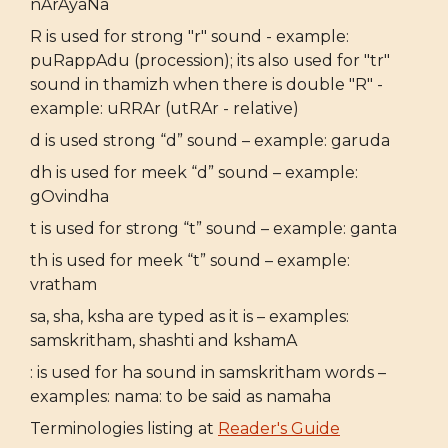
nArAyaNa
R is used for strong "r" sound - example:
puRappAdu (procession); its also used for "tr"
sound in thamizh when there is double "R" -
example: uRRAr (utRAr - relative)
d is used strong “d” sound – example: garuda
dh is used for meek “d” sound – example:
gOvindha
t is used for strong “t” sound – example: ganta
th is used for meek “t” sound – example:
vratham
sa, sha, ksha are typed as it is – examples:
samskritham, shashti and kshamA
: is used for ha sound in samskritham words –
examples: nama: to be said as namaha
Terminologies listing at
Reader's Guide