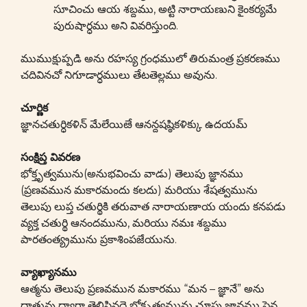
సూచించు ఆయ శబ్దము, అట్టి నారాయణుని కైంకర్యమే
పురుషార్ధము అని వివరిస్తుంది.
ముముక్షుప్పడి అను రహస్య గ్రంధములో తిరుమంత్ర ప్రకరణము
చదివినచో నిగూడార్ధములు తేటతెల్లము అవును.
చూర్ణిక
జ్ఞానచతుర్ధికళిన్ మేలేయిఴే ఆనన్దషష్ఠికళిక్కు ఉదయమ్
సంక్షిప్త వివరణ
భోక్తృత్వమును(అనుభవించు వాడు) తెలుపు జ్ఞానము
(ప్రణవమున మకారమందు కలదు) మరియు శేషత్వమును
తెలుపు లుప్త చతుర్థికి తరువాత నారాయణాయ యందు కనపడు
వ్యక్త చతుర్థి ఆనందమును, మరియు నమః శబ్దము
పారతంత్య్రమును ప్రకాశింపజేయును.
వ్యాఖ్యానము
ఆత్మను తెలుపు ప్రణవమున మకారము “మన – జ్ఞానే” అను
ధాతువు ద్వారా తెలిసినదై భోక్తృత్వమును చూపు జ్ఞానము పైన