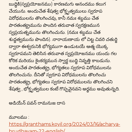
బుద్ధికి(స్వప్రయోజనము) కారణమగు ఆనందము కలుగ
చేయును. అందుచేత శేషత్వ భోక్తృత్వములు స్వరూప
విరోధములను తొలగించవు, కానీ నమః శబ్దము చేత
పారతంత్య్రమును పొందిన తరువాత స్వరక్షణమున
స్వప్రయత్నమును తొలగించును. (నమః శబ్దము చేత
శుద్ధత్వమును పొందిన). నారాయణాయ లో చిట్ట చివరి చతుర్థి
ద్వారా ఈశ్వరునికి భోగ్యముగా ఉండుటయే ఆత్మ యొక్క
స్వరూపమని తెలిసిన తరువాత స్వప్రయోజనము యందు గల
కోరిక మరియు కైంకర్యమున స్వార్ధ బుద్ధి నివృత్తి కాబడును.
అందుచేత పారతంత్య్ర, భోగ్యతలు స్వరూప విరోధములను
తొలగించును. దీనితో స్వరూప విరోధములను తొలగించు
పారతంత్య్ర, భోగ్యతలు స్వరూప విరోధములను తొలగించని
శేషత్వ , భోక్తృత్వముల కంటే గొప్పవైనవని అర్థము అవుతున్నది.
అడియేన్ పవన్ రామనుజ దాస
మూలము :
https://granthams.koyil.org/2024/03/16/acharya-
hrudhayam-22-english/