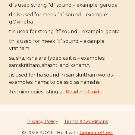
d is used strong “d” sound – example: garuda
dh is used for meek “d” sound – example:
gOvindha
t is used for strong “t” sound – example: ganta
th is used for meek “t” sound – example:
vratham
sa, sha, ksha are typed as it is – examples:
samskritham, shashti and kshamA
: is used for ha sound in samskritham words –
examples: nama: to be said as namaha
Terminologies listing at
Reader's Guide
Privacy Policy
Terms & Conditions
© 2026 KOYIL
• Built with
GeneratePress