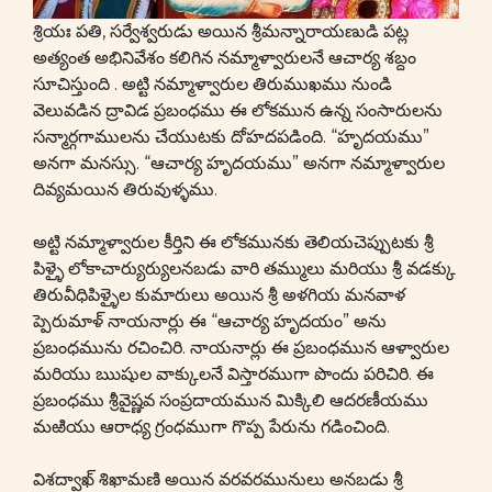
శ్రియః పతి, సర్వేశ్వరుడు అయిన శ్రీమన్నారాయణుడి పట్ల
అత్యంత అభినివేశం కలిగిన నమ్మాళ్వారులనే ఆచార్య శబ్దం
సూచిస్తుంది . అట్టి నమ్మాళ్వారుల తిరుముఖము నుండి
వెలువడిన ద్రావిడ ప్రబంధము ఈ లోకమున ఉన్న సంసారులను
సన్మార్గగాములను చేయుటకు దోహదపడింది. “హృదయము”
అనగా మనస్సు. “ఆచార్య హృదయము” అనగా నమ్మాళ్వారుల
దివ్యమయిన తిరువుళ్ళము.
అట్టి నమ్మాళ్వారుల కీర్తిని ఈ లోకమునకు తెలియచెప్పుటకు శ్రీ
పిళ్ళై లోకాచార్యుర్యులనబడు వారి తమ్ములు మరియు శ్రీ వడక్కు
తిరువీధిపిళ్ళైల కుమారులు అయిన శ్రీ అళగియ మనవాళ
ప్పెరుమాళ్ నాయనార్లు ఈ “ఆచార్య హృదయం” అను
ప్రబంధమును రచించిరి. నాయనార్లు ఈ ప్రబంధమున ఆళ్వారుల
మరియు ఋషుల వాక్కులనే విస్తారముగా పొందు పరిచిరి. ఈ
ప్రబంధము శ్రీవైష్ణవ సంప్రదాయమున మిక్కిలి ఆదరణీయము
మఱియు ఆరాధ్య గ్రంధముగా గొప్ప పేరును గడించింది.
విశద్వాఖ్ శిఖామణి అయిన వరవరమునులు అనబడు శ్రీ