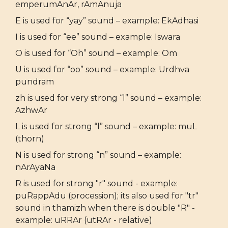
emperumAnAr, rAmAnuja
E is used for “yay” sound – example: EkAdhasi
I is used for “ee” sound – example: Iswara
O is used for “Oh” sound – example: Om
U is used for “oo” sound – example: Urdhva
pundram
zh is used for very strong “l” sound – example:
AzhwAr
L is used for strong “l” sound – example: muL
(thorn)
N is used for strong “n” sound – example:
nArAyaNa
R is used for strong "r" sound - example:
puRappAdu (procession); its also used for "tr"
sound in thamizh when there is double "R" -
example: uRRAr (utRAr - relative)