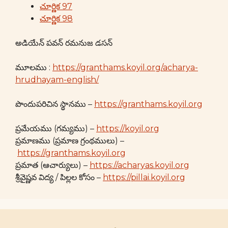
చూర్ణిక 97
చూర్ణిక 98
అడియేన్ పవన్ రమనుజ డసన్
మూలము :
https://granthams.koyil.org/acharya-
hrudhayam-english/
పొందుపరిచిన స్థానము –
https://granthams.koyil.org
ప్రమేయము (గమ్యము) –
https://koyil.org
ప్రమాణము (ప్రమాణ గ్రంథములు) –
https://granthams.koyil.org
ప్రమాత (ఆచార్యులు) –
https://acharyas.koyil.org
శ్రీవైష్ణవ విద్య / పిల్లల కోసం –
https://pillai.koyil.org