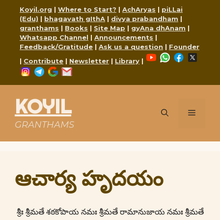
Skip
Koyil.org
|
Where to Start?
|
AchAryas
|
piLLai
to
(Edu)
|
bhagavath gIthA
|
divya prabandham
|
content
granthams
|
Books
|
Site Map
|
gyAna dhAnam
|
Whatsapp Channel
|
Announcements
|
Feedback/Gratitude
|
Ask us a question
|
Founder
YouTube
WhatsApp
Faceboo
X
|
Contribute
|
Newsletter
|
Library
|
Instagram
Telegram
Google
Mail
KOYIL
Menu
GRANTHAMS
ఆచార్య హృదయం
శ్రీః శ్రీమతే శఠకోపాయ నమః శ్రీమతే రామానుజాయ నమః శ్రీమతే