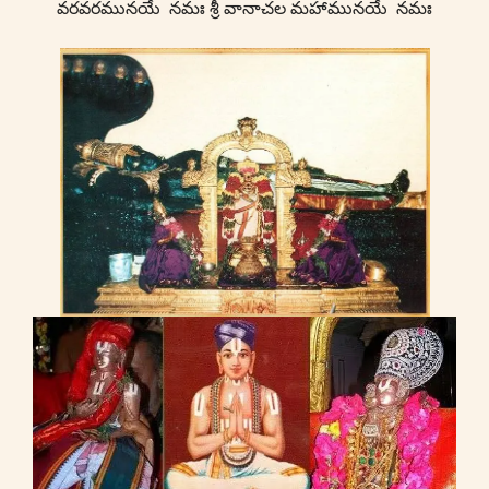
వరవరమునయే నమః శ్రీ వానాచల మహామునయే నమః