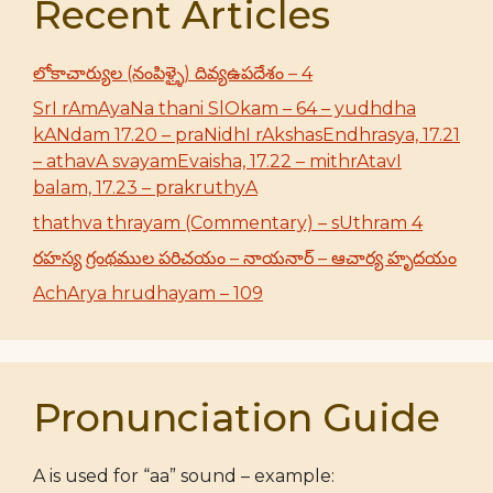
Recent Articles
లోకాచార్యుల (నంపిళ్ళై) దివ్యఉపదేశం – 4
SrI rAmAyaNa thani SlOkam – 64 – yudhdha
kANdam 17.20 – praNidhI rAkshasEndhrasya, 17.21
– athavA svayamEvaisha, 17.22 – mithrAtavI
balam, 17.23 – prakruthyA
thathva thrayam (Commentary) – sUthram 4
రహస్య గ్రంథముల పరిచయం – నాయనార్ – ఆచార్య హృదయం
AchArya hrudhayam – 109
Pronunciation Guide
A is used for “aa” sound – example: