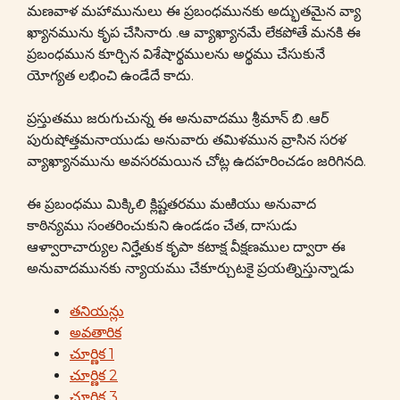
మణవాళ మహామునులు ఈ ప్రబంధమునకు అద్భుతమైన వ్యా
ఖ్యానమును కృప చేసినారు .ఆ వ్యాఖ్యానమే లేకపోతే మనకి ఈ
ప్రబంధమున కూర్చిన విశేషార్థములను అర్థము చేసుకునే
యోగ్యత లభించి ఉండేదే కాదు.
ప్రస్తుతము జరుగుచున్న ఈ అనువాదము శ్రీమాన్ బి .ఆర్
పురుషోత్తమనాయుడు అనువారు తమిళమున వ్రాసిన సరళ
వ్యాఖ్యానమును అవసరమయిన చోట్ల ఉదహరించడం జరిగినది.
ఈ ప్రబంధము మిక్కిలి క్లిష్టతరము మఱియు అనువాద
కాఠిన్యము సంతరించుకుని ఉండడం చేత, దాసుడు
ఆళ్వారాచార్యుల నిర్హేతుక కృపా కటాక్ష వీక్షణముల ద్వారా ఈ
అనువాదమునకు న్యాయము చేకూర్చుటకై ప్రయత్నిస్తున్నాడు
తనియన్లు
అవతారిక
చూర్ణిక 1
చూర్ణిక 2
చూర్ణిక 3