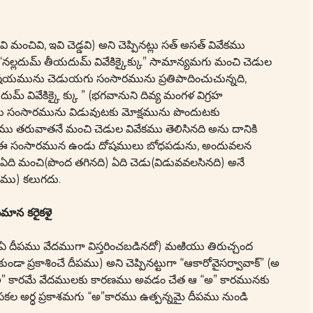
మంచివి, ఇవి చెడ్డవి) అని చెప్పినట్లు సత్ అసత్ వివేకము
 “నల్లదుమ్ తీయదుమ్ వివేకిక్కైక్కు” సామాన్యమగు మంచి చెడుల
విషయమును చెడుయగు సంసారమును ప్రతిపాదించుచున్నది,
మ్ వివేకిక్కై క్కు ” (భగవానుని దివ్య మంగళ విగ్రహ
వేకము సంసారమును విడువుటకు మోక్షమును పొందుటకు
ము తరువాతనే మంచి చెడుల వివేకము తెలిసినది అను దానికి
తనే ఈ సంసారమున ఉండు దోషములు బోధపడును, అందువలన
నీ ఏది మంచి(పొంద తగినది) ఏది చెడు(విడువవలసినది) అనే
ితము) కలుగదు.
ీపమాన కరైకళై
” (ఏ దీపము వేదముగా విస్తరించబడినదో) మఱియు తిరుచ్చంద
ుండా ప్రకాశించే దీపము) అని చెప్పినట్టుగా “ఆకారోవైసర్వావాక్” (అ
త “అ” కారమే వేదములకు కారణము అవడం చేత ఆ “అ” కారమునకు
కల అర్ధ ప్రకాశమగు “అ”కారము ఉత్పన్నమై దీపము నుండి