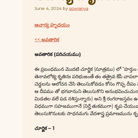
June 4, 2024
by
sowjanya
ఆచార్య హృదయం
<< అవతారిక
అవతారిక (పరిచయము)
ఈ ప్రబంధమున మొదటి చూర్ణిక (సూత్రము) లో “హర్తుం 
తెనావలోక్య కృతినః పరిభుజంతే తం తత్రైవ కేపీ చాపల
చెడ్డలను ఆలోచన చేసి తెలుసుకోవడం కోసం గొప్ప దీపం
ఆ దీపము తో భగవానుని తెలుసుకొని అనుభవించుచున్నా
మిడతల వలే పడ నశిస్తున్నారు) అని శ్రీ రంగరాజస్తవం ఉత
విధముగా సహజముగానే (నిర్హే తుకముగా) కృప చేయువ
తెలుసుకొనుటకు సాధనమగు వేదశాస్త్ర ప్రమాణమును క
చూర్ణిక – 1