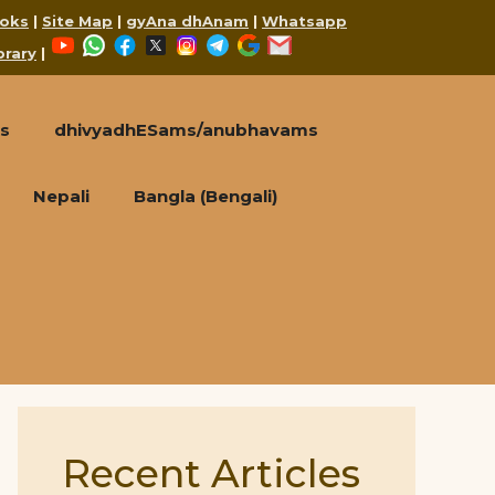
oks
|
Site Map
|
gyAna dhAnam
|
Whatsapp
YouTube
WhatsApp
Facebook
X
Instagram
Telegram
Google
Mail
brary
|
s
dhivyadhESams/anubhavams
Nepali
Bangla (Bengali)
Recent Articles