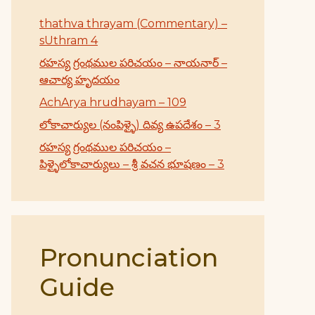
thathva thrayam (Commentary) –
sUthram 4
రహస్య గ్రంథముల పరిచయం – నాయనార్ –
ఆచార్య హృదయం
AchArya hrudhayam – 109
లోకాచార్యుల (నంపిళ్ళై) దివ్య ఉపదేశం – 3
రహస్య గ్రంథముల పరిచయం –
పిళ్ళైలోకాచార్యులు – శ్రీ వచన భూషణం – 3
Pronunciation
Guide