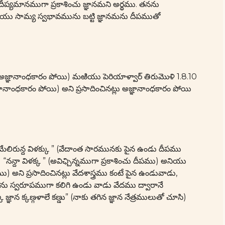
 దేదీప్యమానముగా ప్రకాశించు జ్ఞానమని అర్థము. తనను
జేయు సామ్య స్వభావమును బట్టి జ్ఞానమను దీపముతో
మగు అజ్ఞానాంధకారం పోయి) మఱియు పెరియాళ్వార్ తిరుమొళి 1.8.10
 అజ్ఞానాంధకారం పోయి) అని ప్రసాదించినట్లు అజ్ఞానాంధకారం పోయి
ిన్ మేలిరున్ద విళక్కు ” (వేదాంత సారమునకు పైన ఉండు దీపము
దా విళక్క ” (అవిఛ్చిన్నముగా ప్రకాశించు దీపము) అనియు
) అని ప్రసాదించినట్లు వేదశాస్త్రము కంటే పైన ఉండువాడు,
మును స్వరూపముగా కలిగి ఉండు వాడు వేదము ద్వారానే
్ఞాన క్కణ్గళాలే కణ్డు” (నాకు తగిన జ్ఞాన నేత్రములుతో చూసి)