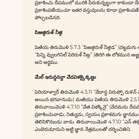
ప్రకాశించు దీపములో మురికి పేరుకున్నట్టుగా కాకుండా
ప్రకాశింపజేయుచూ ఇతర వస్తువులను కూడా ప్రకాశింప
పోల్చబడినది.
పిఱజ్గిరుళ్ నీజ్గి
పెఱియ తిరుమొళి 5.7.3 “పిఱజ్గిరుళ్ నీజ్గిడ” (దట్ట
“పిన్ని వ్వులగినిల్ పెరిరుళ్ నీజ్గ” (తిరిగి ఈ లోకమున
అని అర్ధము.
మేల్ ఇరున్దనన్దా వేదవిళక్కైక్కణ్డు
పెరియాళ్వార్ తిరుమొళి 4.3.11 “వేదాన్ద విరుప్పో రుళ
అయిన భగవానుడు) మఱియు పెఱియ తిరుమొళి 2.5.1 “నన్
తిరువాయిమొళి 4.7.10 “వేత విళక్కినై” (వేదమను దీపము
ప్రకాశించువాడు, నిత్యుడు, స్వయం ప్రకాశమగు జ్ఞాన
తెలిసికొనబడు వాడు. తిరువాయిమొళి 4.7.10 “ఎన్ తక్క జ
ఎంబెరుమానుని అట్టి జ్ఞాన నేత్రములతో దర్శించితిని.