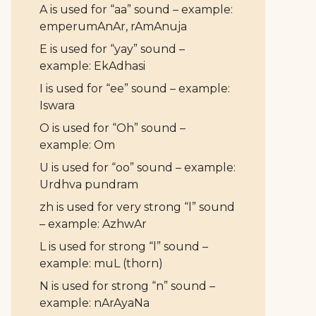
A is used for “aa” sound – example:
emperumAnAr, rAmAnuja
E is used for “yay” sound –
example: EkAdhasi
I is used for “ee” sound – example:
Iswara
O is used for “Oh” sound –
example: Om
U is used for “oo” sound – example:
Urdhva pundram
zh is used for very strong “l” sound
– example: AzhwAr
L is used for strong “l” sound –
example: muL (thorn)
N is used for strong “n” sound –
example: nArAyaNa