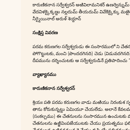
కారుణికనాన సర్వేశ్వరన్ అఱివిలామనిశర్ ఉణర్వెన్నుమ్ సుడర
వేదవిళక్కైక్కణ్డు నల్లదుమ్ తీయదుమ్ వివేకిక్కైక్కు మఱై
నీర్మైయినాల్ అరుళ్ శెయ్దాన్
సంక్షిప్త వివరణ
పరమ కరుణగల సర్వేశ్వరుడు ఈ సంసారములో ని చేతన
పోగొట్టుటకు, మంచి (పొందదగినది) చెడు (విడువదగ
దీపమును దర్శించుటకు ఆ సర్వేశ్వరుడినే ప్రతిపాదించు “
వ్యాఖ్యానము
కారుణికనాన సర్వేశ్వరన్
శ్రియః పతి పరమ కరుణగల వాడు మఱియు నిరంకుశ స్వ
తాను కోరుకున్నట్టు ఏమియూ చేయలేడు. అలానే కేవల
(సంకల్పము) ఈ చేతనులను సంసారమున ఉంచుటకు మ
చేతనులను ఉజ్జీవింపజేయుటకు చేయు ప్రయత్నము ఫల