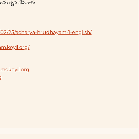
ును కృప చేసినారు.
4/02/25/acharya-hrudhayam-1-english/
m.koyil.org/
ams.koyil.org
g