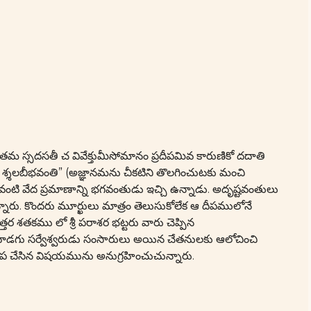
తమ స్సదసతీ చ వివేక్తుమీసోమానం ప్రదీపమివ కారుణికో దదాతి
ా శ్శలబీభవంతి” (అజ్ఞానమను చీకటిని తొలగించుటకు మంచి
 వంటి వేద ప్రమాణాన్ని భగవంతుడు ఇచ్చి ఉన్నాడు. అదృష్టవంతులు
రు. కొందరు మూర్ఖులు మాత్రం తెలుసుకోలేక ఆ దీపములోనే
్తర శతకము లో శ్రీ పరాశర భట్టరు వారు చెప్పిన
ాడగు సర్వేశ్వరుడు సంసారులు అయిన చేతనులకు ఆలోచించి
ృప చేసిన విషయమును అనుగ్రహించుచున్నారు.