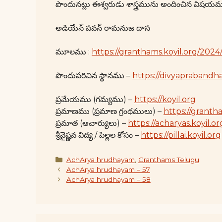
పొందునట్లు ఈశ్వరుడు శాస్త్రమును అందించిన విషయమ
అడియేన్ పవన్ రామనుజ దాస
మూలము :
https://granthams.koyil.org/202
పొందుపరిచిన స్థానము –
https://divyaprabandha
ప్రమేయము (గమ్యము) –
https://koyil.org
ప్రమాణము (ప్రమాణ గ్రంథములు) –
https://granth
ప్రమాత (ఆచార్యులు) –
https://acharyas.koyil.or
శ్రీవైష్ణవ విద్య / పిల్లల కోసం –
https://pillai.koyil.org
Categories
AchArya hrudhayam
,
Granthams Telugu
AchArya hrudhayam – 57
AchArya hrudhayam – 58