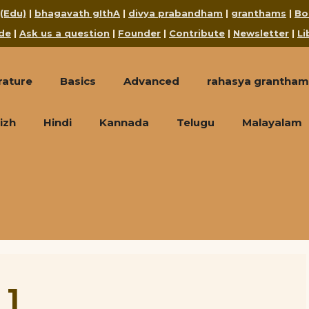
 (Edu)
|
bhagavath gIthA
|
divya prabandham
|
granthams
|
Bo
de
|
Ask us a question
|
Founder
|
Contribute
|
Newsletter
|
Li
rature
Basics
Advanced
rahasya grantham
izh
Hindi
Kannada
Telugu
Malayalam
 1