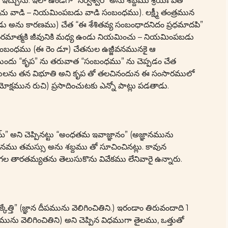
్చును. ఇలా ఉండగా “సర్వేశ్వర” అను శబ్దము శ్రియః పతి
వాడి – నియమింపబడు వాడి సంబంధము). లక్ష్మీ తంత్రమున
వాడు అను కారణము) చేత “ఈ శేశితవ్య సంబంధాదనిదం ప్రధమాదపి”
పరమాత్మకి జీవునికి మధ్య ఉండు నియమించు – నియమింపబడు
ంబంధము (ఈ రెం డూ) చేతనుల ఉజ్జీవనమునకై ఆ
క్కడ ముందు “కృప” ను తరువాత “సంబంధము” ను చెప్పడం చేత
 చేతనులను తన విభూతి అని కృప తో తలచినందున ఈ సంసారములో
మోక్షమున రుచి) ప్రసాదించుటకు ఎన్నో పాట్లు పడతాడు.
మ్” అని చెప్పినట్టు “అంధతమ ఇవాజ్ఞానం” (అజ్ఞానమును
నము తమస్సు అను శబ్దము తో సూచించినట్లు. కావున
 గల తారతమ్యతను తెలుసుకొను వివేకము లేనివారై ఉన్నారు.
కేత్తి” (జ్ఞాన దీపమును వెలిగించితిని.) ఇరండాం తిరువందాది 1
 దీపమును వెలిగించితిని) అని చెప్పిన విధముగా తైలము, ఒత్తుతో