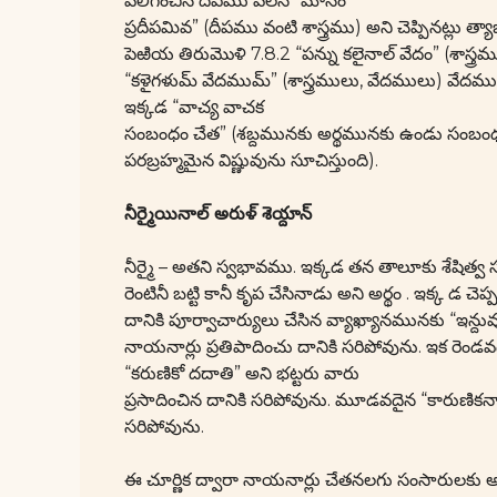
వెలిగించిన దీపము వలెనే “మానం
ప్రదీపమివ” (దీపము వంటి శాస్త్రము) అని చెప్పినట్లు 
పెఱియ తిరుమొళి 7.8.2 “పన్ను కలైనాల్ వేదం” (శాస
“కళైగళుమ్ వేదముమ్” (శాస్త్రములు, వేదములు) వేద
ఇక్కడ “వాచ్య వాచక
సంబంధం చేత” (శబ్దమునకు అర్థమునకు ఉండు సంబంధం)
పరబ్రహ్మమైన విష్ణువును సూచిస్తుంది).
నీర్మైయినాల్ అరుళ్ శెయ్దాన్
నీర్మై – అతని స్వభావము. ఇక్కడ తన తాలూకు శేషిత్వ స
రెంటినీ బట్టి కానీ కృప చేసినాడు అని అర్థం . ఇక్క డ
దానికి పూర్వాచార్యులు చేసిన వ్యాఖ్యానమునకు “ఇన్దువు
నాయనార్లు ప్రతిపాదించు దానికి సరిపోవును. ఇక రెండ
“కరుణికో దదాతి” అని భట్టరు వారు
ప్రసాదించిన దానికి సరిపోవును. మూడవదైన “కారుణికనా
సరిపోవును.
ఈ చూర్ణిక ద్వారా నాయనార్లు చేతనలగు సంసారులకు అజ