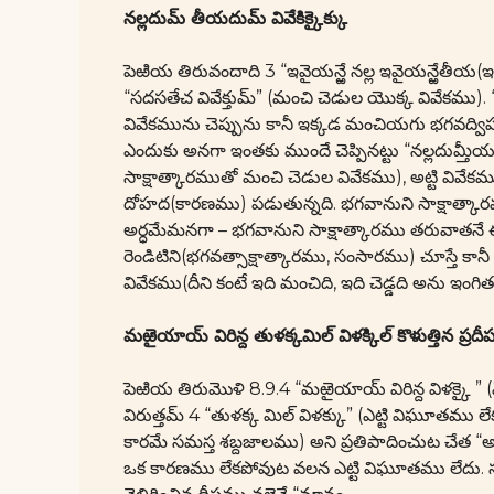
నల్లదుమ్ తీయదుమ్ వివేకిక్కైక్కు
పెఱియ తిరువందాది 3 “ఇవైయన్ఱే నల్ల ఇవైయన్ఱేతీయ(ఇవి 
“సదసతేచ వివేక్తుమ్” (మంచి చెడుల యొక్క వివేకము).
వివేకమును చెప్పును కానీ ఇక్కడ మంచియగు భగవద్
ఎందుకు అనగా ఇంతకు ముందే చెప్పినట్టు “నల్లదుమ్తీయదు
సాక్షాత్కారముతో మంచి చెడుల వివేకము), అట్టి వి
దోహద(కారణము) పడుతున్నది. భగవానుని సాక్షాత్కార
అర్ధమేమనగా – భగవానుని సాక్షాత్కారము తరువా
రెండిటిని(భగవత్సాక్షాత్కారము, సంసారము) చూస్తే కా
వివేకము(దీని కంటే ఇది మంచిది, ఇది చెడ్డది అను ఇంగ
మఱైయాయ్ విరిన్ద తుళక్కమిల్ విళక్కిల్ కొళుత్తిన ప్రద
పెఱియ తిరుమొళి 8.9.4 “మఱైయాయ్ విరిన్ద విళక్కై 
విరుత్తమ్ 4 “తుళక్క మిల్ విళక్కు” (ఎట్టి విఘూతము లేక
కారమే సమస్త శబ్దజాలము) అని ప్రతిపాదించుట చే
ఒక కారణము లేకపోవుట వలన ఎట్టి విఘూతము లేదు. స