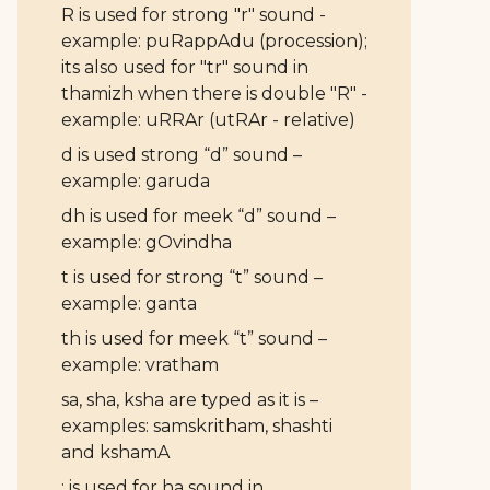
R is used for strong "r" sound -
example: puRappAdu (procession);
its also used for "tr" sound in
thamizh when there is double "R" -
example: uRRAr (utRAr - relative)
d is used strong “d” sound –
example: garuda
dh is used for meek “d” sound –
example: gOvindha
t is used for strong “t” sound –
example: ganta
th is used for meek “t” sound –
example: vratham
sa, sha, ksha are typed as it is –
examples: samskritham, shashti
and kshamA
: is used for ha sound in