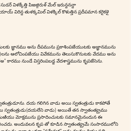
్ విళక్కేత్తి పిఱజ్గిరుళ్ మేల్ ఇరున్దనన్దా
యాయ్ విరిన్ద తుళక్కమిల్ విళక్కిల్ కొళుత్తిన ప్రదీపమాన కరైకళై
ులకు జ్ఞానము అను దీపమును ప్రకాశింపజేయుటకు అజ్ఞానమును
ినది)లను ఆలోచింపజేయు వివేకమును తెలుసుకొనుటకు వేదము అను
అ” కారము నుండే విస్తరింపబడ్డ వేదశాస్త్రమును కృపజేసెను.
తంత్రుడూను. దయ గలిగిన వాడు అయి స్వతంత్రుడు కాకపోతే
ము స్వతంత్రుడు(దయలేని వాడు) అయితే తన స్వాతంత్య్రము
ఱియు మోక్షమును ప్రసాదించుటకు సమానమైనందున ఈ
ించదు. అందువలన కృప తో కూడిన స్వాతంత్య్రమే సంసారములోని