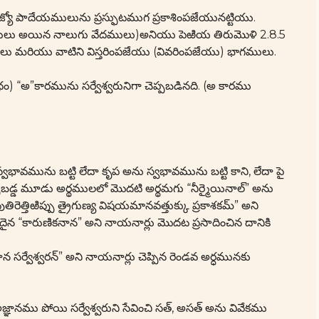
త్యాజ్యో పాదేయములును ప్రస్ఫుటముగ ప్రకాశింపజేయునట్టియు.
్త్రములు అయిన నాలుగు వేదములు)అనియు పెఱియ తిరుమొళి 2.8.5
ములు మరియు వాటిని విస్తరింపజేయు (వివరింపజేయు) భాగములు.
 “అ”కారమును సర్వేశ్వరునిగా చెప్పబడినది. (అ కారము
్వభావమును బట్టి లేదా కృప అను స్వభావమును బట్టి కాని, లేదా పై
 చెప్పబడ్డ మూడు అర్థములలో మొదటి అర్థమగు “నీర్మైయినాల్” అను
తిరెత్తిఱిప్పు త్రైగుణ్య విషయమానవత్తుక్కు ప్రకాశకమ్” అని
వదైన “కారుణికనాన” అని నాయనార్లు మొదట ప్రసాదించిన దానికి
న సర్వేశ్వరన్” అని నాయనార్లు చెప్పిన రెండవ అర్ధమునకు
్ఞానము పోయి సర్వేశ్వరుని సేవించి సత్, అసత్ అను వివేకము