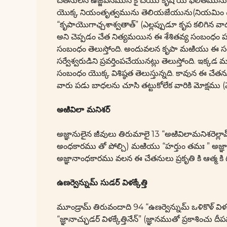
చేతనులన ఉజ్జీవనమున కై చేయు కృషి యే ఫలితమును ఇచ
యొక్క నియంతృత్వమును తెలియజేయును(నియమిం చు 
“కృపాయొగాఛ్చశాశ్వతాత్” (ఎల్లప్పుడూ కృప కలిగిన 
అని చెప్పడం చేత నిత్యమయిన ఈ శేశితవ్య సంబంధం 
సంబంధం తెలుస్తోంది. అందువలన కృపా మఱియు ఈ స
సర్వేశ్వరుడిని ప్రవర్తింపచేయునట్లు తెలుస్తోంది. ఇ
సంబంధం యొక్క విశిష్ఠత తెలుస్తున్నది. కావున ఈ
వారు పడు బాధలను చూసి తట్టుకోలేక వారికి మోక్షము (
అఱివిలా మనిశర్
అజ్ఞానులైన జీవులు తిరుమాలై 13 “అఱివిలామనిశరెల్లా
అంధకారము తో పోల్చి) మఱియు “హర్తుం తమః ” అజ్ఞా
అజ్ఞానాంధకారము వలన ఈ చేతనులు ప్రకృతి కి ఆత్మ కి
ఉణర్వెన్నుమ్ సుడర్ విళక్కేత్తి
మూండ్రామ్ తిరువందాది 94 “ఉణర్వెన్నుమ్ ఒళికొళ్ విళక్
“జ్ఞానాచ్ఛుడర్ విళక్కేత్తినేన్” (జ్ఞానముతో ప్రకాశించు