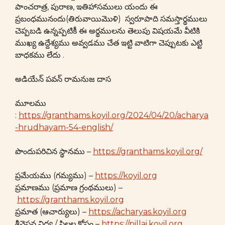
పాంచరాత్ర, పురాణ, ఇతిహాసములు యందు ఈ
ప్రబంధమునందు(తిరువాయిమొళి) స్వరూపాది సమస్తార్థములు
చెప్పబడి ఉన్నప్పటికీ ఈ అర్థములను తెలుపు విషయమే వీటికి
ముఖ్య ఉద్దేశ్యము అవ్వడము చేత ఇట్టి వాటిగా చెప్పుటకు ఎట్టి
బాధకము లేదు .
అడియేన్ పవన్ రామనుజ దాస
మూలము
:
https://granthams.koyil.org/2024/04/20/acharya
-hrudhayam-54-english/
పొందుపరిచిన స్థానము –
https://granthams.koyil.org/
ప్రమేయము (గమ్యము) –
https://koyil.org
ప్రమాణము (ప్రమాణ గ్రంథములు) –
https://granthams.koyil.org
ప్రమాత (ఆచార్యులు) –
https://acharyas.koyil.org
శ్రీవైష్ణవ విద్య / పిల్లల కోసం –
https://pillai.koyil.org