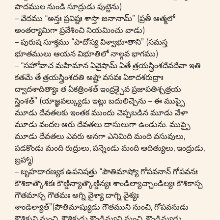
పాదముల నుండి సూద్రుడు పుట్టెను)
– వేదము “అన్తః ప్రవిష్టః శాస్తా జనానామ్” (ప్రతీ ఆత్మలో
అంతర్యామిగా ప్రవేశించి నియమించు వాడు)
– పురుష సూక్తము “పాదోస్య విశ్వాభూతాని” (సమస్త
భూతములు ఆయన విభూతిలో నాల్గవ భాగము)
– “సహోవాచ మహిమాన ఏవైషామ్ ఏతే త్రయస్త్రింశదేవదేవా ఇతి
కతమే తే త్రయస్త్రింశదతి అష్టౌ వసవః ఏకాదశరుద్రాః
ద్వాదశాదిత్యాః త ఏకత్రింశత్ ఇంద్రశ్చైవ ప్రజాపతిశ్చత్రయ
స్త్రింశత్” (యాజ్ఞవల్క్యుడు ఇట్లు బదులిచ్చెను – ఈ ముప్పై
మూడు దేవతలకు ఇంతక ముందు చెప్పబడిన మూడు వేళా
మూడు వందల ఆరు దేవతలు దాసులుగా ఉండును. ముప్పై
మూడు దేవతలు ఎవరు అనగా ఎనిమిది మంది వసువులు,
పడకొండు మంది రుద్రులు, పన్నెండు మంది ఆదిత్యులు, ఇంద్రుడు,
బ్రహ్మా)
– బృహదారణ్యక ఉపనిషత్తు “పౌతిమాష్యో గోపవనాన్ గోపవనః
కౌశికాత్కౌశికః కౌణ్డిన్యాత్కౌణ్డిన్యః శాండిల్యాచ్ఛాండిల్యః కౌశికాస్చ
గౌతమాస్చ గౌతమః అగ్ని వైశ్యా దాగ్ని వైశ్యః
శాండిల్యాత్”(పౌతిమాష్యుడు గౌతముని నుంచి, గోపవనుడు
కౌశికుని నుంచి, కౌశికుడు కౌండిన్యుని నుంచి, కౌండిన్యుడు