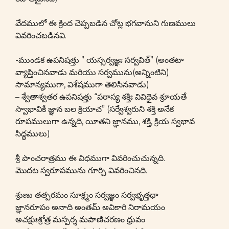
వేదములో ఈ క్రింద చెప్పబడిన చోట్ల భగవానుని గుణములు
వివరించబడినవి.
-ముండక ఉపనిషత్తు ” యస్సర్వజ్ఞః సర్వవిత్” (అంతటా
వ్యాప్తించినవాడు మరియు సర్వమును(అన్నింటిని)
సామాన్యముగా, విశేషముగా తెలిసినవాడు)
– శ్వేతాశ్వతర ఉపనిషత్తు “పరాస్య శక్తిః వివిధైవ శ్రూయతే
స్వాభావికీ జ్ఞాన బల క్రియాచ” (సర్వేశ్వరుని శక్తి అనేక
రూపములుగా ఉన్నది, యీతని జ్ఞానము, శక్తి, క్రియ స్వభావ
సిద్ధములు)
శ్రీ పాంచరాత్రము ఈ విధముగా వివరించుచున్నది.
మొదట స్వరూపమును గూర్చి వివరించినది.
శ్రుణు తత్పరమం సూక్ష్మం సర్వజ్ఞం సర్వభృత్తధా
జ్ఞానరూపం అనాది అంతమ్ అవికారి నిరామయం
అచక్షుఃశ్రోత్ర మస్పర్శ మపాణిచరణం ధ్రువం