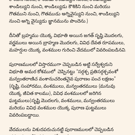
శాండిల్యుని నుంచి, శాండిల్యుడు కౌశికిని నుంచి మరియు
గౌతముని నుంచి, గౌతముడు అగ్నివైస్యుని నుంచి, శాండిల్యుని
నుంచి అగ్ని వైస్యుడు జ్ఞానమును పొందెను.)
దీనితో బ్రహ్మము యొక్క విభూతి అయిన జగత్ సృష్ఠి మొదలగు,
వర్ణములు అయిన బ్రాహ్మణ మొదలగు, వివిధ దేవత రూపములు,
మహర్షుల యొక్క వంశముల గురించి వేదములో వివరింపబడినవి.
పురాణములలో విస్తారముగా చెప్పబడిన అట్టి సర్వేశ్వరుని
విభూతి అమర కోశములో చెప్పినట్టు “సర్గశ్చ ప్రతిసర్గశ్చవంశో
మన్వంతరాణిచ వంశానుచరింతచైవ పురాణం పంచ లక్షణం”
(సృష్టి, సంహారము, వంశములు, మన్వంతరములు (మనువు
యొక్క జీవిత కాలము), వివిధ వంశములలో జరిగిన
ఘట్టములు)సృష్టి మొదలగు, వంశములు, మన్వంతరములు
మరియు వివిధ వంశముల యొక్క పురాణ ఘట్టములు
వివరింపబడ్డాయి.
వేదములను విశుదపరుచునట్టి పురాణములలో చెప్పబడిన