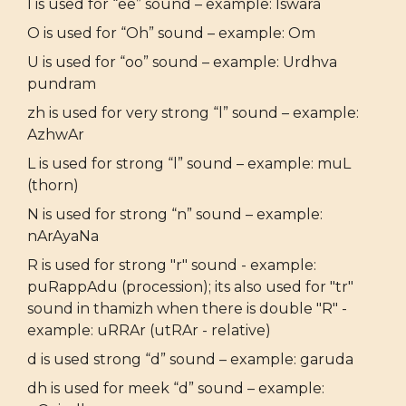
I is used for “ee” sound – example: Iswara
O is used for “Oh” sound – example: Om
U is used for “oo” sound – example: Urdhva
pundram
zh is used for very strong “l” sound – example:
AzhwAr
L is used for strong “l” sound – example: muL
(thorn)
N is used for strong “n” sound – example:
nArAyaNa
R is used for strong "r" sound - example:
puRappAdu (procession); its also used for "tr"
sound in thamizh when there is double "R" -
example: uRRAr (utRAr - relative)
d is used strong “d” sound – example: garuda
dh is used for meek “d” sound – example: