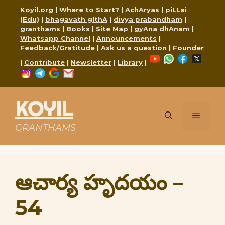
Skip
Koyil.org
|
Where to Start?
|
AchAryas
|
piLLai
to
(Edu)
|
bhagavath gIthA
|
divya prabandham
|
content
granthams
|
Books
|
Site Map
|
gyAna dhAnam
|
Whatsapp Channel
|
Announcements
|
Feedback/Gratitude
|
Ask us a question
|
Founder
YouTube
WhatsApp
Faceboo
X
|
Contribute
|
Newsletter
|
Library
|
Instagram
Telegram
Google
Mail
KOYIL
Menu
GRANTHAMS
ఆచార్య హృదయం –
54