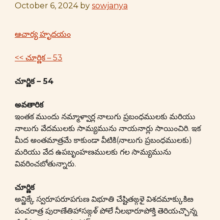
October 6, 2024
by
sowjanya
ఆచార్య హృదయం
<< చూర్ణిక – 53
చూర్ణిక – 54
అవతారిక
ఇంతక ముందు నమ్మాళ్వార్ల నాలుగు ప్రబంధములకు మరియు
నాలుగు వేదములకు సామ్యమును నాయనార్లు సాయించిరి. ఇక
మీద అంతమాత్రమే కాకుండా వీటికి(నాలుగు ప్రబంధములకు)
మరియు వేద ఉపబృంహణములకు గల సామ్యమును
వివరించబోతున్నారు.
చూర్ణిక
అన్ఴిక్కే స్వరూపరూపగుణ విభూతి చేష్టితఙ్గళై విశదమాక్కుకిఴ
పంచరాత్ర పురాణేతిహాసఙ్గళ్ పోలే నీలభారూపోక్తి తెరియచ్చొన్న