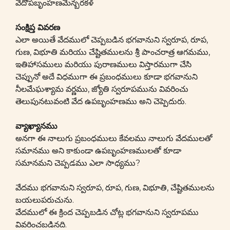
వేదోపబృంహణమెన్బరకళ్
సంక్షిప్త వివరణ
ఎలా అయితే వేదములో చెప్పబడిన భగవానుని స్వరూప, రూప,
గుణ, విభూతి మరియు చేష్టితములను శ్రీ పాంచరాత్ర ఆగమము,
ఇతిహాసములు మరియు పురాణములు విస్తారముగా చేసి
చెప్పునో అదే విధముగా ఈ ప్రబంధములు కూడా భగవానుని
నీలమేఘశ్యామ వర్ణము, జ్యోతి స్వరూపమును వివరించు
తెలుపునటువంటి వేద ఉపబృంహణము అని చెప్పెదురు.
వ్యాఖ్యానము
అనగా ఈ నాలుగు ప్రబంధములు కేవలము నాలుగు వేదములతో
సమానము అని కాకుండా ఉపబృంహణములతో కూడా
సమానమని చెప్పడము ఎలా సాధ్యము?
వేదము భగవానుని స్వరూప, రూప, గుణ, విభూతి, చేష్టితములను
బయలుపరుచును.
వేదములో ఈ క్రింద చెప్పబడిన చోట్ల భగవానుని స్వరూపము
వివరించబడినది.