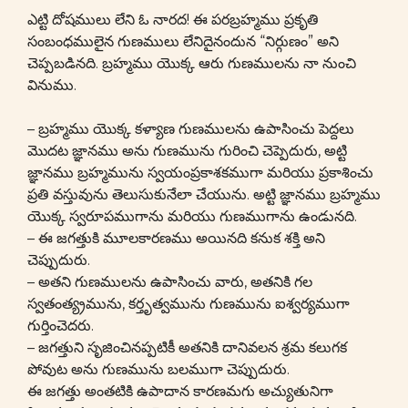
ఎట్టి దోషములు లేని ఓ నారద! ఈ పరబ్రహ్మము ప్రకృతి
సంబంధములైన గుణములు లేనిదైనందున “నిర్గుణం” అని
చెప్పబడినది. బ్రహ్మము యొక్క ఆరు గుణములను నా నుంచి
వినుము.
– బ్రహ్మము యొక్క కళ్యాణ గుణములను ఉపాసించు పెద్దలు
మొదట జ్ఞానము అను గుణమును గురించి చెప్పెదురు, అట్టి
జ్ఞానము బ్రహ్మమును స్వయంప్రకాశకముగా మరియు ప్రకాశించు
ప్రతి వస్తువును తెలుసుకునేలా చేయును. అట్టి జ్ఞానము బ్రహ్మము
యొక్క స్వరూపముగాను మరియు గుణముగాను ఉండునది.
– ఈ జగత్తుకి మూలకారణము అయినది కనుక శక్తి అని
చెప్పుదురు.
– అతని గుణములను ఉపాసించు వారు, అతనికి గల
స్వతంత్య్రమును, కర్తృత్వమును గుణమును ఐశ్వర్యముగా
గుర్తించెదరు.
– జగత్తుని సృజించినప్పటికీ అతనికి దానివలన శ్రమ కలుగక
పోవుట అను గుణమును బలముగా చెప్పుదురు.
ఈ జగత్తు అంతటికి ఉపాదాన కారణమగు అచ్యుతునిగా