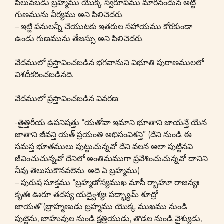
పిలువబడు బ్రహ్మము యొక్క స్వరూపము మారనందున అట్టి
గుణమును వీర్యము అని పిలిచెదరు.
– ఇట్టి పనులన్నీ చేయుటకు ఇతరుల సహాయము కోరకుండా
ఉండు గుణమును తేజస్సు అని పిలిచెదరు.
వేదములో ప్రస్తావించబడిన భగవానుని విభూతి పురాణములలో
విశదీకరించబడినది.
వేదములో ప్రస్తావించబడిన వివరణ:
-తైత్తిరీయ ఉపనిషత్తు “యతోవా ఇమాని భూతాని జాయన్తే యేన
జాతాని జీవన్తి యత్ ప్రయంతి అభిసంవిశన్తి” (దేని నుండి ఈ
సమస్త భూతములు పుట్టుచున్నవో దేని వలన ఆలా పుట్టినవి
జీవించుచున్నవో దేనిలో అంతిమముగా ప్రవేశించుచున్నవో దానిని
నీవు తెలుసుకొనవలెను. అది ఏ బ్రహ్మము)
– పురుష సూక్తము “బ్రహ్మణోస్యముఖ మాసీ ర్బాహూ రాజన్యః
కృతః ఊరూ తదస్య యద్వైశ్యః పద్భ్యామ్ శూద్రో
జాయత”(బ్రాహ్మణుడు బ్రహ్మము యొక్క ముఖము నుండి
పుట్టెను, బాహువుల నుండి క్షత్రియుడు, తొడల నుండి వైశ్యుడు,