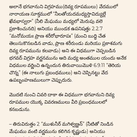
అలానే భగవానుని విగ్రహము(దివ్య రూపములు) వేదములో
నారాయణ సూక్తములో “నీలతోయదమధ్యస్తావిద్యుల్లే
ఖేవభాస్వరా” (నీలి మేఘము మధ్యలో మెరుపు వలె
ప్రకాశించునది) అనియు ముండక ఉపనిషత్తు 2.2.7
“మనోమయః ప్రాణ శరీరోభారూపః” (మంచి బుద్ధి చేత
తెలుసుకొనబడిన వాడు, ప్రాణ శరీరుండు మరియు ప్రకాశమగు
దివ్య రూపమును కలవాడు) అని ఈ విధముగా చెప్పబడిన
భగవద్ విగ్రహ వర్ణనమును ఆది మధ్య అంతముల యందు అనేక
విధముల వర్ణించి ఉన్నందున తిరువాయిమొళి 6.9.11 “తెరియ
చొన్న” (ఈ నాలుగు ప్రబంధములు) అని చెప్పినట్టు వేద
ఉపబృంహణములుగా చెప్పుదురు.
మొదటి నుంచి చివరి దాకా ఈ విధముగా భగవానుని దివ్య
రూపముల యొక్క వివరణములు వీరి ప్రబంధములలో
కనబడును.
– తిరువిరుత్తం 2 “ముళునీర్ మగిళ్వణ్ణన్” (నీటితో నిండిన
మేఘము వంటి వర్ణమును కలిగిన కృష్ణుడు) అనియు