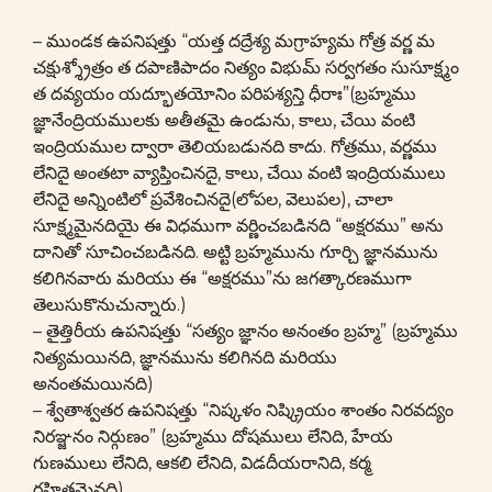
– ముండక ఉపనిషత్తు “యత్త దద్రేశ్య మగ్రాహ్యమ గోత్ర వర్ణ మ
చక్షుశ్శ్రోత్రం త దపాణిపాదం నిత్యం విభుమ్ సర్వగతం సుసూక్ష్మం
త దవ్యయం యద్భూతయోనిం పరిపశ్యన్తి ధీరాః”(బ్రహ్మము
జ్ఞానేంద్రియములకు అతీతమై ఉండును, కాలు, చేయి వంటి
ఇంద్రియముల ద్వారా తెలియబడునది కాదు. గోత్రము, వర్ణము
లేనిదై అంతటా వ్యాప్తించినదై, కాలు, చేయి వంటి ఇంద్రియములు
లేనిదై అన్నింటిలో ప్రవేశించినదై(లోపల, వెలుపల), చాలా
సూక్ష్మమైనదియై ఈ విధముగా వర్ణించబడినది “అక్షరము” అను
దానితో సూచించబడినది. అట్టి బ్రహ్మమును గూర్చి జ్ఞానమును
కలిగినవారు మరియు ఈ “అక్షరము”ను జగత్కారణముగా
తెలుసుకొనుచున్నారు.)
– తైత్తిరీయ ఉపనిషత్తు “సత్యం జ్ఞానం అనంతం బ్రహ్మ” (బ్రహ్మము
నిత్యమయినది, జ్ఞానమును కలిగినది మరియు
అనంతమయినది)
– శ్వేతాశ్వతర ఉపనిషత్తు “నిష్కళం నిష్క్రియం శాంతం నిరవద్యం
నిరఞ్జనం నిర్గుణం” (బ్రహ్మము దోషములు లేనిది, హేయ
గుణములు లేనిది, ఆకలి లేనిది, విడదీయరానిది, కర్మ
రహితమైనది)