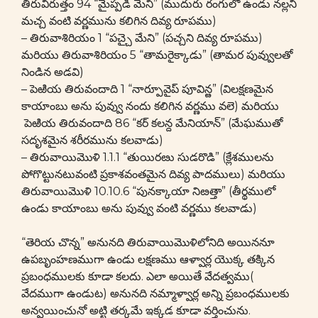
తిరువిరుత్తం 94 “మైప్పడి మేని” (ముదురు రంగులో ఉండు నల్లని
మచ్చ వంటి వర్ణమును కలిగిన దివ్య రూపము)
– తిరువాశిరియం 1 “పచ్చై మేని” (పచ్చని దివ్య రూపము)
మరియు తిరువాశిరియం 5 “తామరైక్కాడు” (తామర పువ్వులతో
నిండిన అడవి)
– పెఱియ తిరువందాది 1 “నార్పూవైప్ పూవిన్ఴ” (విలక్షణమైన
కాయాంబు అను పువ్వు నందు కలిగిన వర్ణము వలె) మరియు
పెఱియ తిరువందాది 86 “కర్ కలన్ద మేనియాన్” (మేఘముతో
సదృశమైన శరీరమును కలవాడు)
– తిరువాయిమొళి 1.1.1 “తుయిరఴు సుడరొడి” (క్లేశములను
పోగొట్టునటువంటి ప్రకాశవంతమైన దివ్య పాదములు) మరియు
తిరువాయిమొళి 10.10.6 “పునక్కాయా నిఴత్తా” (తీర్థములో
ఉండు కాయాంబు అను పువ్వు వంటి వర్ణము కలవాడు)
“తెరియ చొన్న” అనునది తిరువాయిమొళిలోనిది అయిననూ
ఉపబృంహణముగా ఉండు లక్షణము ఆళ్వార్ల యొక్క తక్కిన
ప్రబంధములకు కూడా కలదు. ఎలా అయితే వేదత్వము(
వేదముగా ఉండుట) అనునది నమ్మాళ్వార్ల అన్ని ప్రబంధములకు
అన్వయించునో అట్టి తర్కమే ఇక్కడ కూడా వర్తించును.