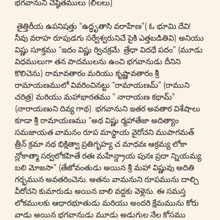
భగవానుని చేష్ఠితములు (లీలలు)
తైత్తిరీయ ఉపనిషత్తు “ఉద్ధృతాసి వరాహేణ”( ఓ భూమి దేవి!
నీవు వరాహ రూపుడగు సర్వేశ్వరునిచే పైకి ఎత్తబడితివి) అనియు
విష్ణు సూక్తము “ఇదం విష్ణు ర్విచక్రమే త్రేధా విదధే పదం” (మూడు
విధములుగా తన పాదములను ఉంచి భగవానుడు దీనిని
కొలిచెను) రామావతారం మరియు కృష్ణావతారం శ్రీ
రామాయణములో వివరించినట్టు “రామాయణమ్” (రాముని
చరిత్ర) మరియు మహాభారతము ” నారాయణ కథామ్”
(నారాయణుని దివ్య గాథ). భగవానుని ఇతర అవతార విశేషాలు
కూడా శ్రీ రామాయణము “అథ విష్ణు ర్మహాతేజా అదిత్యాం
సమజాయత వామనం రూప మాస్థాయ వైరోచని ముపాగమత్
త్రీన్ క్రమా నథ భిక్షిత్వా ప్రతిగృహ్య చ మాధవః ఆక్రమ్య లోకా
న్లోకాత్మా సర్వలోకహితే రతః మహేన్ద్రాయ పునః ప్రదా న్నియమ్య
బలి మోజసా” (తేజోవంతుడు అయిన శ్రీ మహా విష్ణువు అదితి
గర్భమున అవతరించెను. అతను వామనుని రూపమును దాల్చి
వీరోచని కుమారుడు అయిన బాలి వద్దకు వెళ్లెను. ఈ సమస్త
లోకములకు ఆధారభూతుడు మరియు అందరి క్షేమమును కోరు
వాడు అయిన భగవానుడు మూడు అడుగుల నేల కోసము