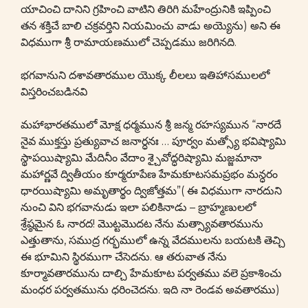
యాచించి దానిని గ్రహించి వాటిని తిరిగి మహేంద్రునికి ఇప్పించి
తన శక్తిచే బాలి చక్రవర్తిని నియమించు వాడు అయ్యెను) అని ఈ
విధముగా శ్రీ రామాయణములో చెప్పడము జరిగినది.
భగవానుని దశావతారముల యొక్క లీలలు ఇతిహాసములలో
విస్తరించబడినవి
మహాభారతములో మోక్ష ధర్మమున శ్రీ జన్మ రహస్యమున “నారదే
నైవ ముక్తస్తు ప్రత్యువాచ జనార్ధనః … పూర్వం మత్స్యో భవిష్యామి
స్థాపయిష్యామి మేదినీం వేదాం శ్చైవోద్ధరిష్యామి మజ్జమానా
మహార్ణవే ద్వితీయం కూర్మరూపేణ హేమకూటసమప్రభం మన్ధరం
ధారయిష్యామి అమృతార్థం ద్విజోత్తమ”( ఈ విధముగా నారదుని
నుంచి విని భగవానుడు ఇలా పలికినాడు – బ్రాహ్మణులలో
శ్రేష్ఠమైన ఓ నారద! మొట్టమొదట నేను మత్స్యావతారమును
ఎత్తుతాను, సముద్ర గర్భములో ఉన్న వేదములను బయటకి తెచ్చి
ఈ భూమిని స్థిరముగా చేసెదను. ఆ తరువాత నేను
కూర్మావతారమును దాల్చి హేమకూట పర్వతము వలె ప్రకాశించు
మంధర పర్వతమును ధరించెదను. ఇది నా రెండవ అవతారము)