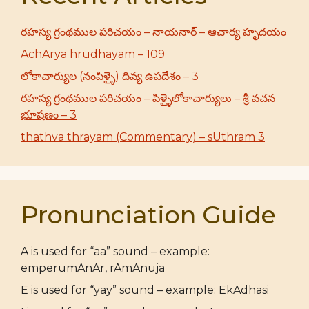
రహస్య గ్రంథముల పరిచయం – నాయనార్ – ఆచార్య హృదయం
AchArya hrudhayam – 109
లోకాచార్యుల (నంపిళ్ళై) దివ్య ఉపదేశం – 3
రహస్య గ్రంథముల పరిచయం – పిళ్ళైలోకాచార్యులు – శ్రీ వచన
భూషణం – 3
thathva thrayam (Commentary) – sUthram 3
Pronunciation Guide
A is used for “aa” sound – example:
emperumAnAr, rAmAnuja
E is used for “yay” sound – example: EkAdhasi