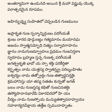
అంతర్యామిగా ఉండునది అయిన శ్రీ మహా విష్ణువు యొక్క
పరాత్పరమైన రూపము.
అహిర్బుధ్న్య సంహితలో చెప్పబడిన గుణములు
అప్రాకృత గుణ స్పర్శాన్నిర్గుణం పరిగీయతే
శ్రుణు నారద షాడ్గుణ్యం గత్యమానం మయానఘ
అజడం స్వాత్మసమ్భోధి నిత్యం సర్వావగాహనం
జ్ఞానం నామగుణమ్ప్రాహుః ప్రధమం గుణచిన్తకాః
స్వరూపం బ్రహ్మణ స్తచ్చ గుణశ్చ పరిగీయతే
జగత్ప్రకృతి భావో య స్సా శక్తిః పరికీర్తితా
కర్తృత్వం నామ యత్తస్య స్వాతన్త్య్ర పరిబృంహితం
ఐశ్వర్యం నామ తత్ప్రోక్తం గుణ తత్వార్థచిన్తకైః
శ్రమహానిస్తు యా తస్య సతతం కుర్వతో జగత్
బలం నామ గుణస్తస్య కథితో గుణచినతకైః
తస్యోపాదానభావేపి వికారవిరహో హి యః
వీర్యం నామ గుణస్సోయ మచ్యుతత్వాపరాహ్వయః
సహకార్యనపేక్షాయ తత్తేజ స్సముదాహృతం