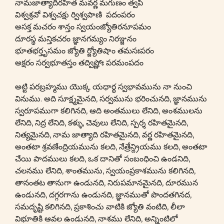
నామజాత్యాదిరహిత మవర్ణ మగుణం త్వపి
విశ్వశ్రవో విశ్వచక్షు ర్విశ్వపాణి పదంపరం
అసక్త మచరం శాన్తం స్వయంజ్యోతిరనూపమం
దూరస్థ మన్తికచరం జ్ఞానగమ్యం నిరఞ్జనం
భూతభర్తృసమం జ్యోతి ర్జ్యోతిషాం తమసఃపరం
అక్షరం సర్వభూతస్తం తద్విష్ణోః పరమంపదం
అట్టి పరబ్రహ్మము యొక్క యధార్థ స్వభావమును నా నుంచి
వినుము. అది సూక్ష్మమైనది, సర్వమును భరించునది, జ్ఞానమును
స్వరూపముగా కలిగినది, ఆది అంతములు లేనిది, అంశములను
లేనిది, నిద్ర లేనిది, కళ్ళు, చెవులు లేనిది, స్పర్శ రహితమైనది,
నిత్యమైనది, నామ జాత్యాది రహితమైనది, వర్ణ రహితమైనది,
అంతటా శ్రవణేంద్రియమును కలది, నేత్రేన్ద్రియము కలది, అంతటా
చేయి పాదములు కలది, ఒక దానితో సంబంధించి ఉండనిది,
చలనము లేనిది, శాంతమును, స్వయంప్రకాశమును కలిగినది,
తానంతట తానుగా ఉండునది, నిరుపమానమైనది, దూరమున
ఉండునది, దగ్గరగాను ఉండునది, జ్ఞానముతో పొందతగినద,
సమదృష్టి కలిగినది, ప్రకాశించు వాటికి జ్యోతి వంటిది, లీలా
విభూతికి ఆవల ఉండునది, నాశము లేనిది, అన్నింటిలో