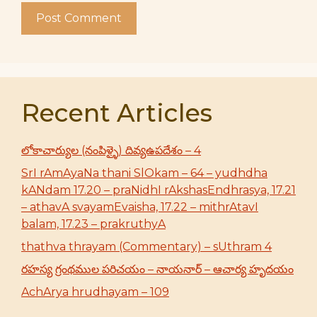
Recent Articles
లోకాచార్యుల (నంపిళ్ళై) దివ్యఉపదేశం – 4
SrI rAmAyaNa thani SlOkam – 64 – yudhdha
kANdam 17.20 – praNidhI rAkshasEndhrasya, 17.21
– athavA svayamEvaisha, 17.22 – mithrAtavI
balam, 17.23 – prakruthyA
thathva thrayam (Commentary) – sUthram 4
రహస్య గ్రంథముల పరిచయం – నాయనార్ – ఆచార్య హృదయం
AchArya hrudhayam – 109