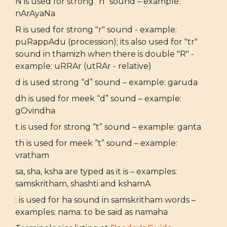
N is used for strong “n” sound – example:
nArAyaNa
R is used for strong "r" sound - example:
puRappAdu (procession); its also used for "tr"
sound in thamizh when there is double "R" -
example: uRRAr (utRAr - relative)
d is used strong “d” sound – example: garuda
dh is used for meek “d” sound – example:
gOvindha
t is used for strong “t” sound – example: ganta
th is used for meek “t” sound – example:
vratham
sa, sha, ksha are typed as it is – examples:
samskritham, shashti and kshamA
: is used for ha sound in samskritham words –
examples: nama: to be said as namaha