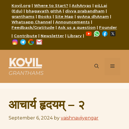
Skip
Koyil.org
|
Where to Start?
|
AchAryas
|
piLLai
to
(Edu)
|
bhagavath gIthA
|
divya prabandham
|
content
granthams
|
Books
|
Site Map
|
gyAna dhAnam
|
Whatsapp Channel
|
Announcements
|
Feedback/Gratitude
|
Ask us a question
|
Founder
YouTube
WhatsApp
Faceboo
X
|
Contribute
|
Newsletter
|
Library
|
Instagram
Telegram
Google
Mail
KOYIL
Menu
GRANTHAMS
आचार्य हृदयम् – २
September 6, 2024
by
vaishnaviiyengar