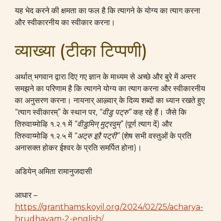
यह भेद करने की क्षमता का फल है कि त्यागने के योग्य का त्याग करना
और स्वीकारनीय का स्वीकार करना।
व्याख्या (टीका टिप्पणी)
अर्थात् भगवान द्वारा दिए गए ज्ञान के माध्यम से अच्छे और बुरे में अन्तर
समझने का परिणाम है कि त्यागने योग्य का त्याग करना और स्वीकारनीय
का अनुसरण करना। नायनार् आऴ्वार् के दिव्य शब्दों का ध्यान रखते हुए
“त्याग स्वीकारम्” के स्थान पर,
“
वीडु पट्रु”
कह रहे हैं। जैसे कि
तिरुवाय्मोऴि १.२.१ में
“वीडुमिन् मुट्रवुम्”
(पूर्ण त्याग दें) और
तिरुवाय्मोऴि १.२.५ में
“अट्रु इऱै पट्री”
(शेष सभी वस्तुओं के प्रति
अनासक्त होकर ईश्वर के प्रति समर्पित होना)।
अडियेन् अमिता रामानुजदासी
आधार –
https://granthams.koyil.org/2024/02/25/acharya-
hrudhayam-2-english/