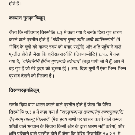
होते हैं।
कल्याण गुणङ्गळिलुम्
जैसा कि नच्चियार् तिरुमोऴि ८.३ में कहा गया है उनके दिव्य गुण धारण
करने वाले प्रतीत होते हैं
“गोविन्दन् गुणम् पाडि आवि कात्तिरुप्पेने”
(मैं
गोविंद के गुणों को गाकर स्वयं को बनाए रखूँगी) और क्षति पहुँचाने वाले
प्रतीत होते हैं जैसा कि श्रीसहस्रगीति (तिरुवाय्मोऴि) ८.१.८ में कहा
गया है,
“वल्विनैयेनै ईर्गिन्ऱ गुणङ्गळै उडैयाय्”
(बड़ा पापी जो मैं हूँ, आप में
वह गुण हैं जो मेरे हृदय को चुभता है)। अतः दिव्य गुणों में ऐसा भिन्न-भिन्न
प्रभाव देखने को मिलता है।
तिरुच्चरङ्गळिलुम्
उनके दिव्य बाण धारण करने वाले प्रतीत होते हैं जैसा कि पेरिय
तिरुमोऴि ७.३.४ में कहा गया है
“सरङ्गळाण्ड तण्तामरैक् कण्णनुक्कन्ऱि
ऎन् मनम् ताऴ्न्दु निल्लादे”
(मेरा हृदय बाणों पर शासन करने वाले कमल
आँखों वाले भगवान के सिवाय किसी और के द्वारा धारण नहीं करेगा) और
क्षति पहुँचाने वाले प्रतीत होते हैं जैसा कि पेरिय तिरुमोऴि १०.२.९ में