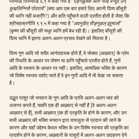
पेरुमाळ् तिरुमोऴि ६.९ में कहा गया है
“ऎङ्गळुक्के ऒरु नाळ् वन्दूद उन्
कुऴलिन्निसै पोदराये”
(क्या आप एक बार हमारे लिए अपनी दिव्य बाँसुरी
की ध्वनि नहीं बजाएँगे?) और क्षति पहुँचाने वाली प्रतीत होती है जैसा कि
श्रीसहस्रगीति ९.९.५ में कहा गया है
“अवनुडैत् तीङ्गुऴल् इऱुमालो”
(कृष्ण की बाँसुरी की मधुर ध्वनि हमें बेध रही है)। इसलिए बाँसुरी की
दिव्य ध्वनि में इतना अलग-अलग प्रभाव देखने को मिलता है।
दिव्य गुण आदि जो सदैव आनंददायक होते हैं, वे भोक्ता (आऴ्वार्) के प्रेम
की स्थिति के आधार पर पोषण या हानि पहुँचाते प्रतीत होते हैं, गुणों
आदि के स्वरूप के आधार पर नहीं। इसलिए, अत्यधिक भक्ति के कारण
जो विशेष स्वभाव दर्शाए जाते हैं वे इन गुणों आदि में भी देखा जा सकता
है।
उद्धृत पाशुर जो भगवान के गुण आदि के प्रति अलग-अलग भाव को
उजागर करते हैं, यद्यपि एक ही आऴ्वार् से नहीं हैं [वे अलग-अलग
आऴ्वार् से हैं], सभी आऴ्वार् एक ही प्रकृति के होने के कारण, और उन
सभी आऴ्वार् की भक्ति भगवान द्वारा दयालुता से प्रदान की जाने के
कारण और यहाँ उद्देश्य केवल भक्ति के उन विशेष स्वभाव की प्रकृति का
प्रदर्शन होने के कारण, आऴ्वारों के पाशुरों में अलग-अलग उदाहरण देने