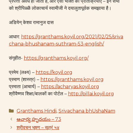
प्रपत्ती अवैध हो जाती है, और ऐसी भक्ति की प्रतिक्रियाएँ – इन सभी
को श्रीपिळ्ळै लोकाचार्य स्वामीजी ने दयालुतापूर्वक समझाया है।
अडियेन् केशव रामानुज दास
आधार:
https://granthams.koyil.org/2021/02/25/sriva
chana-bhushanam-suthram-53-english/
संगृहीत-
https://granthams.koyil.org/
प्रमेय (लक्ष्य) –
https://koyil.org
प्रमाण (शास्त्र) –
https://granthams.koyil.org
प्रमाता (आचार्य) –
https://acharyas.koyil.org
श्रीवैष्णव शिक्षा/बालकों का पोर्टल –
http://pillai.koyil.org
Categories
Granthams Hindi
,
Srivachana bhUshaNam
ఆచార్య హృదయం – 73
श्रीवचन भूषण – सूत्रं ५४