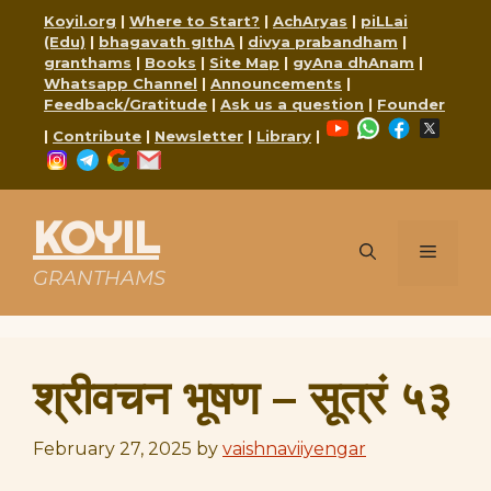
Skip
Koyil.org
|
Where to Start?
|
AchAryas
|
piLLai
to
(Edu)
|
bhagavath gIthA
|
divya prabandham
|
content
granthams
|
Books
|
Site Map
|
gyAna dhAnam
|
Whatsapp Channel
|
Announcements
|
Feedback/Gratitude
|
Ask us a question
|
Founder
YouTube
WhatsApp
Faceboo
X
|
Contribute
|
Newsletter
|
Library
|
Instagram
Telegram
Google
Mail
KOYIL
Menu
GRANTHAMS
श्रीवचन भूषण – सूत्रं ५३
February 27, 2025
by
vaishnaviiyengar