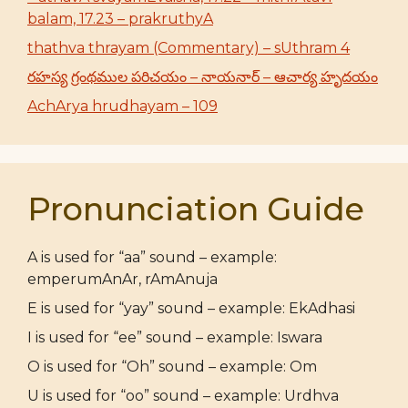
balam, 17.23 – prakruthyA
thathva thrayam (Commentary) – sUthram 4
రహస్య గ్రంథముల పరిచయం – నాయనార్ – ఆచార్య హృదయం
AchArya hrudhayam – 109
Pronunciation Guide
A is used for “aa” sound – example:
emperumAnAr, rAmAnuja
E is used for “yay” sound – example: EkAdhasi
I is used for “ee” sound – example: Iswara
O is used for “Oh” sound – example: Om
U is used for “oo” sound – example: Urdhva