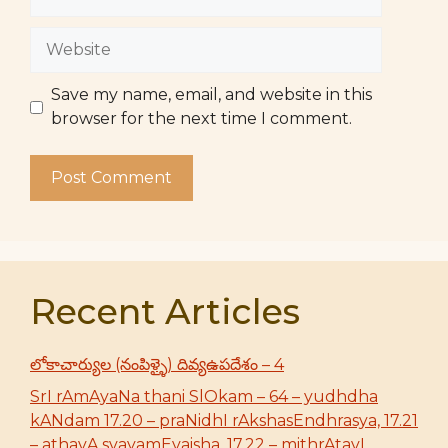
Website
Save my name, email, and website in this
browser for the next time I comment.
Recent Articles
లోకాచార్యుల (నంపిళ్ళై) దివ్యఉపదేశం – 4
SrI rAmAyaNa thani SlOkam – 64 – yudhdha
kANdam 17.20 – praNidhI rAkshasEndhrasya, 17.21
– athavA svayamEvaisha, 17.22 – mithrAtavI