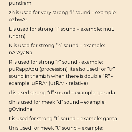
pundram
zh is used for very strong “l” sound – example:
AzhwAr
L is used for strong “l” sound – example: muL
(thorn)
N is used for strong “n” sound – example:
nArAyaNa
R is used for strong "r" sound - example:
puRappAdu (procession); its also used for "tr"
sound in thamizh when there is double "R" -
example: uRRAr (utRAr - relative)
d is used strong “d” sound – example: garuda
dh is used for meek “d” sound – example:
gOvindha
t is used for strong “t” sound – example: ganta
th is used for meek “t” sound – example: