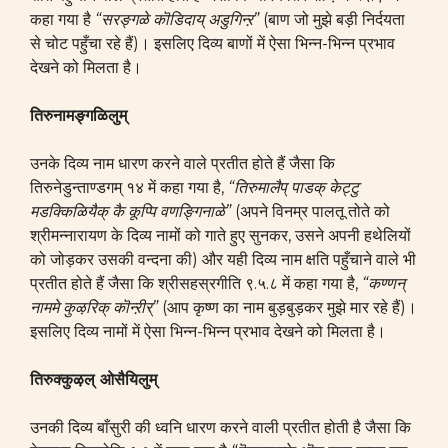
कहा गया है
“सरङ्गळे कॊडिदाय् अडुगिन्ऱ”
(बाण जो मुझे बड़ी निर्दयता
से चोट पहुँचा रहे हैं)। इसलिए दिव्य बाणों में ऐसा भिन्न-भिन्न प्रभाव
देखने को मिलता है।
तिरुनामङ्गळिलुम्
उनके दिव्य नाम धारण करने वाले प्रतीत होते हैं जैसा कि
तिरुनेडुन्ताण्डगम् १४ में कहा गया है,
“तिरुमालैप् पाडक् केट्टु
मडक्किळियैक् कै कूप्पि वणङ्गिनाळे”
(अपने विनम्र पालतू तोते को
श्रीमन्नारायण के दिव्य नामों को गाते हुए सुनकर, उसने अपनी हथेलियों
को जोड़कर उसकी वन्दना की) और यही दिव्य नाम क्षति पहुँचाने वाले भी
प्रतीत होते हैं जैसा कि श्रीसहस्रगीति ९.५.८ में कहा गया है,
“कण्णन्
नाममे कुऴरिक् कॊन्ऱीर्”
(आप कृष्ण का नाम बुड़बुड़कर मुझे मार रहे हैं)।
इसलिए दिव्य नामों में ऐसा भिन्न-भिन्न प्रभाव देखने को मिलता है।
तिरुक्कुऴल् ओसैयिलुम्
उनकी दिव्य बाँसुरी की ध्वनि धारण करने वाली प्रतीत होती है जैसा कि