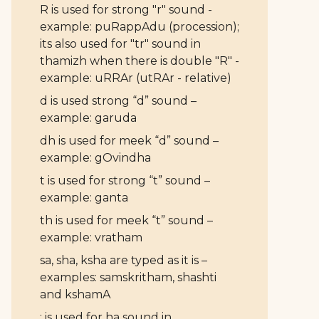
R is used for strong "r" sound -
example: puRappAdu (procession);
its also used for "tr" sound in
thamizh when there is double "R" -
example: uRRAr (utRAr - relative)
d is used strong “d” sound –
example: garuda
dh is used for meek “d” sound –
example: gOvindha
t is used for strong “t” sound –
example: ganta
th is used for meek “t” sound –
example: vratham
sa, sha, ksha are typed as it is –
examples: samskritham, shashti
and kshamA
: is used for ha sound in