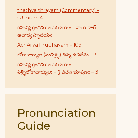
thathva thrayam (Commentary) –
sUthram 4
రహస్య గ్రంథముల పరిచయం – నాయనార్ –
ఆచార్య హృదయం
AchArya hrudhayam – 109
లోకాచార్యుల (నంపిళ్ళై) దివ్య ఉపదేశం – 3
రహస్య గ్రంథముల పరిచయం –
పిళ్ళైలోకాచార్యులు – శ్రీ వచన భూషణం – 3
Pronunciation
Guide