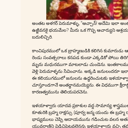
అంతట అళగర్ పెరుమాళ్ళు, “ఆచ్చాన్! అదేమి ఇలా అంట
ఉజ్జీవనకై భయమేల? మీరు ఒక గొప్ప ఆచార్యుని ఆశ్రయ
బదులిచ్చిరి.
కాంచిపురములో ఒక బ్రాహ్మణుడికి కలిగిన కుమారుడు
రెండు సంవత్సరాలు కనపడ కుండా ఎక్కడికో పోయి తిరిగి
మృదు మధురముగా మాటలాడు చుండెను. ఇంతకాలము ఎక్కడికి
వెళ్లి పెరుమాళ్ళను సేవించాను. అక్కడి జనులందరూ ఇలా
ఈ కలియుగములో జనులను ఉద్ధరించుటకు ఇళయాళ్వారు
చూస్తూండగానే అంతర్ధానమయ్యెను. ఈ విధముగా క్షీ
కారణత్వమును తెలియపరచెను.
ఇళయాళ్వారు యాదవ ప్రకాశుల వద్ద సామాన్య శాస్త్రము
కూతురికి బ్రహ్మ రాక్షస్సు (పూర్వ జన్మ యందు ఈ బ్రహ్మ రాక
భాష్యములు చెప్పి ఆదాయమును గడించుట వలన అతనికి మర
యువరాణిని విడిచిపెట్టవలెనన్న ఇళయాళ్వారు వచ్చి 