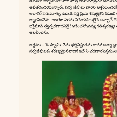
అవతార కార్యములో వారి పాత్ర నామమాత్రమే! అటులనే 
అవతరించియున్నారు. సర్వ జీవులు వారిని ఆశ్రయించియే
అళాగర్ పెరుమాళ్ళు ఉడయవర్ల ప్రియ శిష్యులైన కిడ
ఆజ్ఞాపించెను. అంతట పరమ వినయశీలులైన ఆచ్చాన్ లేచి ని
భక్తిమాన్ త్వచ్చరణారవిన్దే ! అకించనోऽనన్య గతిశ్శరణ్యః
ఆలపించెను.
అర్థము – ‘ఓ స్వామి! నేను ధర్మనిష్టుడను కాను! ఆత్మ
సర్వజీవులకు శరణ్యమైనవాడా! ఇదే నీ చరణారవిన్దముల