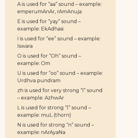
A is used for “aa” sound – example:
emperumAnAr, rAmAnuja
E is used for “yay” sound –
example: EkAdhasi
I is used for “ee” sound – example:
Iswara
O is used for “Oh” sound –
example: Om
U is used for “oo” sound – example:
Urdhva pundram
zh is used for very strong “l” sound
– example: AzhwAr
L is used for strong “l” sound –
example: muL (thorn)
N is used for strong “n” sound –
example: nArAyaNa