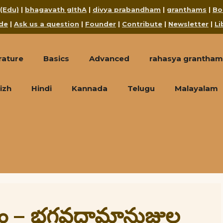
 (Edu)
|
bhagavath gIthA
|
divya prabandham
|
granthams
|
Bo
de
|
Ask us a question
|
Founder
|
Contribute
|
Newsletter
|
Li
rature
Basics
Advanced
rahasya grantham
izh
Hindi
Kannada
Telugu
Malayalam
 – భగవద్రామానుజుల