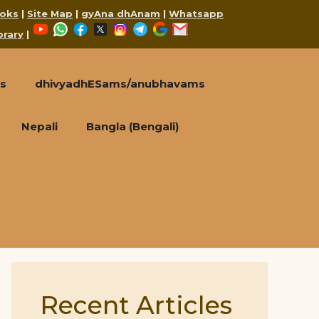
oks
|
Site Map
|
gyAna dhAnam
|
Whatsapp
YouTube
WhatsApp
Facebook
X
Instagram
Telegram
Google
Mail
brary
|
s
dhivyadhESams/anubhavams
Nepali
Bangla (Bengali)
Recent Articles