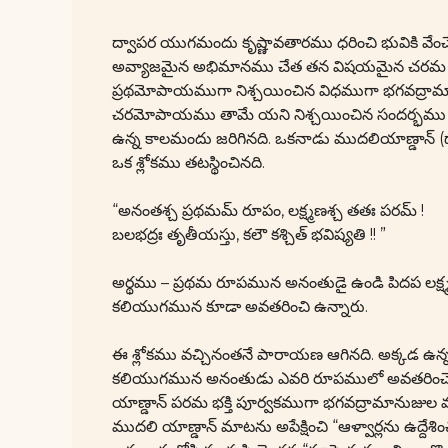
ద్వాపర యుగమందు కృష్ణావతారము ధరించి భువికి వేంచే
అవ్యాజమైన అభిమానము చేత తన విషయమైన చరమ శ్లోకము
ప్రథమోపాయముగా నిశ్చయించిన విధముగా భగవద్రామ
చరమోపాయము తామే యని నిశ్చయించిన సందర్భము ఒక
ఉన్న కాలమందు జరిగినది. ఒకనాడు ముదలియాణ్డాన్
ఒక శ్లోకము తటస్థించినది.
“అనంతశ్చ ప్రథమమ్ రూపం, లక్ష్మణశ్చ తతః పరమ్ !
బలభద్రః తృతీయస్తు, కలౌ కశ్చిత్ భవిష్యతి !! ”
అర్థము – ప్రథమ రూపమున అనంతుడై ఉండి పిదప లక్ష్
కలియుగమున కూడా అవతరించి ఉన్నారు.
ఈ శ్లోకము వచ్చినంతనే పారాయణ ఆగినది. అక్కడ ఉన్న శ
కలియుగమున అనంతుడు ఎవరి రూపములో అవతరించెను ?
యాణ్డాన్ పరమ భక్తి పూర్వకముగా భగవద్రామానుజుల 
ముదలి యాణ్డాన్ మాటను అపేక్షించి “ఆళ్వార్లను ఉద్దే