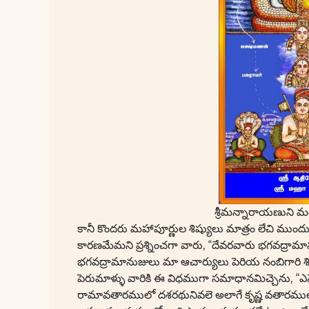
శ్రీమన్నారాయణుని 
కానీ కొందరు మహాపూర్ణుల శిష్యులు మాత్రం లేచి ముంద
కారణమేమని ప్రశ్నించగా వారు, “దేవరవారు భగవద్రామా
భగవద్రామానుజులు మా ఆచార్యులు పెరియ నంబిగారి శి
పెరుమాళ్ళు వారికి ఈ విధముగా సమాధానమిచ్చెను, “ఎమ
రామావతారములో దశరథునివలె అలాగే కృష్ణ వతారముల