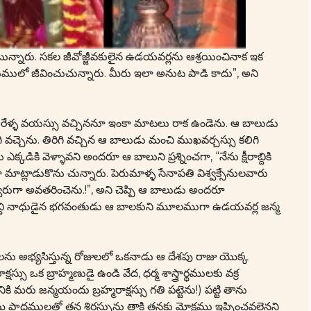
ున్నారు. సకల జీవోజ్జీవకులైన ఉడయవర్లను ఆశ్రయించినాక ఇక
ములో జీవించుచున్నారు. మీరు ఇలా అనుట పాడి కాదు”, అని
 ఆరేళ్ళ వయస్సు వచ్చిననూ ఇంకా మాటలు రాక ఉండెను. ఆ బాలుడు
 వచ్చెను. తిరిగి వచ్చిన ఆ బాలుడు మంచి ముఖవర్చస్సు కలిగి
 వెళ్ళావని అందరూ ఆ బాలుని ప్రశ్నించగా, “నేను క్షీరాబ్దికి
 మాట్లాడుకొను చున్నారు. పెరుమాళ్ళ సేనాపతి విశ్వక్సేనులవారు
గా అవతరించెను.!”, అని చెప్పి ఆ బాలుడు అందరూ
రాబ్ది నాధుడైన భగవంతుడు ఆ బాలకుని మూలముగా ఉడయవర్ల జన్మ
లను అభ్యసిస్తున్న రోజులలో ఒకనాడు ఆ దేశపు రాజు యొక్క
్షస్సు ఒక బ్రాహ్మణుడై ఉండి వేద, ధర్మ శాస్త్రార్థములకు వక్ర
ు జన్మయందు బ్రహ్మరాక్షస్సు గతి పట్టెను!) పట్టి తాను
తమ పాదములతో తన శిరస్సును తాకి తనకు మోక్షము ఇప్పించవలెనని