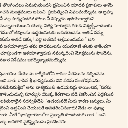
ి పీడ తొలగించటం ఏమవుతుందని భ్రమించిన యాదవ ప్రకాశులు తామే
ిమోచన మంత్రములు జపించి ప్రయత్నించి విఫలమయ్యెను. ఆ బ్రహ్మ
 అది నీ వల్ల సాధ్యపడదు! పోయి నీ శిష్యుడు ఇళయాళ్వారుని
ీమన్నారాయణుని యొక్క నిత్య సూరులైన గరుడ విశ్వక్సేనాదులకు
లో జీవులను ఉద్ధరించుటకు అవతరించెను. అతడే నన్ను
కును అతడే దిక్కు ! వెళ్లి అతనినే ఆశ్రయించుము ” అని
. పిదప ఇళయాళ్వారు తమ పాదములను యువరాణి తలకు తాకించగా
దరు చూస్తుండగా ఇళయాళ్వారుకు నమస్కరించి మోక్షమును పొందెను.
తార విశేషము జగద్విఖ్యాతమయ్యెను.
రచారము చేయుచు కాశ్మీరులోని శారదా పీఠమును దర్శించెను.
ి వారు రాసిన శ్రీ భాష్యమును విని పరమ సంతోషపడెను.
ండరీకమేవమక్షిని” అను వాక్యముకు ఉడయవర్లు శాయించిన, “పరమ
ప్రకాశించుచున్న సూర్యుని యొక్క కిరణాలు పడి వికసించిన ఎర్రకలువ
ులకితురాలైన సరస్వతీదేవి, “ఉడయవరే! మీరు కారణ జన్ములు. మీ
ధరించి ఉజ్జీవింప చేయుటకే అవతరించినవారు! నేడు నా పుణ్య
నారు. మీరే “భాష్యకారులు”గా ప్రఖ్యాతి పొందుదురు గాక! ” అని
క అవతార వైశిష్ట్యమును ప్రకటించెను.