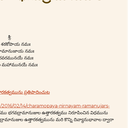
శ్రీ:
తే శఠకోపాయ నమః
ే రామానుజాయ నమః
ద్వరవరమునయే నమః
ాచల మహామునయే నమః
ారకత్వమును ప్రతిపాదించుట
rg/2016/02/14/charamopaya-nirnayam-ramanujars-
చకము భగవద్రామానుజుల ఉత్తారకత్వము నిరూపించిన విధమును
మానుజుల ఉత్తారకత్వమును మరి కొన్ని దివ్యానుభావాల ద్వారా