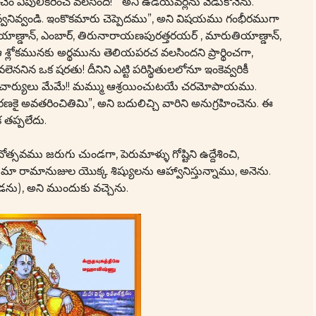
ంచెం విపులీకరించ వలసింది! ” అని ఉడయవర్లను వేడుకొనెను.
నివ్వండి. ఇంకొకమారు చెప్పెదము”, అని విషయము గంభీరముగా
 యాణ్డాన్, ఎంబార్, తిరునారాయణపురత్తరయర్ , మారుతియాణ్డాన్,
్లోకమునకు అర్థమును తెలియపరచ వలసిందని ప్రార్థించగా,
ిన ఒక షరతు! దీనిని ఎట్టి పరిస్థితులలోనూ ఇంకెవ్వరికీ
్యదాచార్యులు మేమే!! మమ్ము ఆశ్రయించుటయే చరమోపాయము.
ై అవతరించితిమి”, అని బదులిచ్చి వారిని అనుగ్రహించెను. ఈ
ప్పలేదు.
సవము జరుగు చుండగా, పెరుమాళ్ళు గోష్టిని ఉద్దేశించి,
ా రామానుజుల యొక్క శిష్యులను ఆహ్వానిస్తున్నాము, అనెను.
సుడను), అని ముందుకు వచ్చెను.