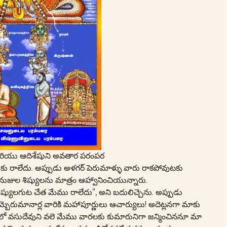
మరియు ఆదిశేషుని అవతార పరంపర
ుకు రాలేదు. అప్పుడు అళగర్ పెరుమాళ్ళు వారు రాకపోవుటకు
నుజుల శిష్యులను మాత్రం ఆహ్వానించియున్నారు.
ష్యులగుట చేత మేము రాలేదు”, అని బదులిచ్చెను. అప్పుడు
్బెరుమానార్ల వారికి మహాపూర్ణులు ఆచార్యులు! అదెట్లనగా మాకు
ో వసుదేవుని వలె మేము వారలకు కుమారునిగా జన్మించిననూ మా