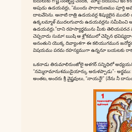
బదులుకు గోష్టి సంతృప్తి చెందక, “మాపై దయుంచి ఇం కొ
అపుడు ఉడయవర్లు, “ముందు పారాయణము పూర్తి అవ్వ
దాటవేసెను. ఆనాటి రాత్రి ఉడయవర్ల శిష్యులైన ముదలి
ఉక్కలమ్మాళ్ ముదలగువారు ఉడయవర్లను సమీపించి ఆ శ
ఉడయవర్లు.”దాని రహస్యార్థమును మీకు తెలియపరచ వలెనన
చెప్పరాదు సుమా! ఋషి ఆ శ్లోకములో చెప్పిన భవిష
అనంతుని యొక్క దివ్యాంశగా ఈ కలియుగమున జనోద్ధరణక
విషయము పరమ రహస్యముగా ఉన్ననూ బయటకు రాక త
ఒకనాడు తిరుమాలిరుంజోలై అళగర్ సన్నిధిలో అధ్యయనోత్
“నమ్మిరామానుశముడైయార్కు అరుళప్పాడు”- అర్థము: మ
అంతట, అందరు శ్రీ వైష్ణవులు, “నాయన్దే!” (నేను నీ దా