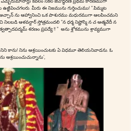
ఎమ్బెరుమానార్లు కేవలం సకల జీవోద్ధరణే ప్రథమ కారణముగా
 ఉజ్జీవించగలరు. మీరు ఈ నిజమును గుర్తించుము! “.పిమ్మట
ంబి ఆచ్చాన్ ను ఆహ్వానించి ఒక పాశురము మధురముగా ఆలపించమని
లబడి ఆళవన్దార్ స్తోత్రమందలి “న ధర్మ నిష్టోస్మి న చ ఆత్మవేదీ న
 త్వత్పాదపద్మమ్ శరణం ప్రపద్యే !! ” అను శ్లోకమును శ్రావ్యముగా
ా జ్ఞానిని కాను! నిను ఆశ్రయించుటకు ఏ విధమూ తెలియనివాడను. ఓ
ను ఆశ్రయించుచున్నాను’,