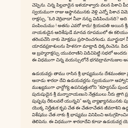
చెప్పెను. చిన్న పిల్లవాడైన ఇళయాళ్వారు వలన పిశాచ
స్వయముగా రాజు ఆస్థానమునకు వెళ్లి ఎన్నో పిశాచ వ
రాక్షస్సు, “ఓరి వెర్రివాడా! నీవా నన్ను విడిపించునది?
పంపించుము ! అతను ఎవరో కాదు! శ్రియఃపతి అయిన శ్ర
నాయకుడైన ఆదిశేషుడే మానవ రూపములో ఈ కలియుగము
తరింపచేసి నాకు మోక్షము ప్రసాదించగలడు. మూర్ఖుడా! నీ
యాదవప్రకాశులను హేళనగా మాట్లాడి ధిక్కరించెను
ఆ బ్రహ్మరాక్షస్సు యువరాణిని విడిచిపెట్టి సభలో అం
ఈ విధముగా చిన్న వయస్సులోనే భగవద్రామానుజుల అవ
ఉడయవర్లు తాము రాసిన శ్రీ భాష్యమును దేశమంతటా ప్
ఆనాడు శారదా దేవి ఉడయవర్లను స్వయముగా ఆహ్వానించ
ముఖ్యముగా ఛాన్దోగ్య ఉపనిషత్తులోని “కప్యాసమ్ పు
పురుషుడైన శ్రీ మన్నారాయణుని నేత్రములు నీరు త్రాగి 
పుష్పపు రేకులవలే యున్నవి” అన్న వ్యాఖ్యానమునకు ప
యొక్క నిర్హేతుక కృప చేత ఈ చేతనాచేతన జీవరాశిని ఉద్
విశేషము చేత నాకు శ్రీ భాష్యము వినిపించి అనుగ్రహించి
తెలిపెను. ఈ విధముగా శారదాదేవి కూడా ఉడయవర్ల యొక్