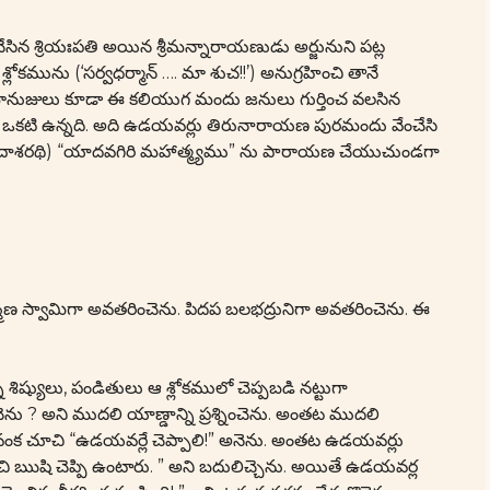
సిన శ్రియఃపతి అయిన శ్రీమన్నారాయణుడు అర్జునుని పట్ల
ను (‘సర్వధర్మాన్ …. మా శుచ!!’) అనుగ్రహించి తానే
ానుజులు కూడా ఈ కలియుగ మందు జనులు గుర్తించ వలసిన
టి ఉన్నది. అది ఉడయవర్లు తిరునారాయణ పురమందు వేంచేసి
 (దాశరథి) “యాదవగిరి మహాత్మ్యము” ను పారాయణ చేయుచుండగా
మణ స్వామిగా అవతరించెను. పిదప బలభద్రునిగా అవతరించెను. ఈ
ిష్యులు, పండితులు ఆ శ్లోకములో చెప్పబడి నట్టుగా
 అని ముదలి యాణ్డాన్ని ప్రశ్నించెను. అంతట ముదలి
వంక చూచి “ఉడయవర్లే చెప్పాలి!” అనెను. అంతట ఉడయవర్లు
శించి ఋషి చెప్పి ఉంటారు. ” అని బదులిచ్చెను. అయితే ఉడయవర్ల