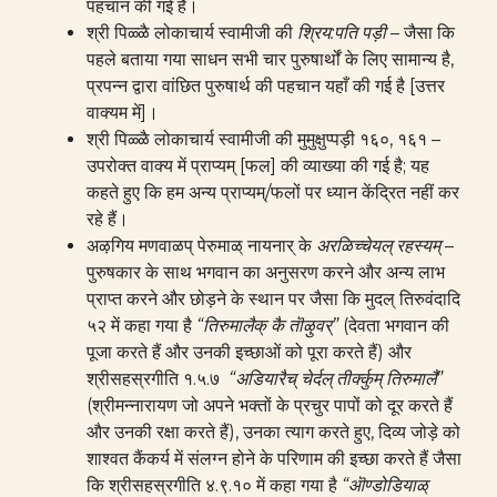
पहचान की गई है।
श्री पिळ्ळै लोकाचार्य स्वामीजी की
श्रिय
:
पति
पड़ी
– जैसा कि
पहले बताया गया साधन सभी चार पुरुषार्थों के लिए सामान्य है,
प्रपन्न द्वारा वांछित पुरुषार्थ की पहचान यहाँ की गई है [उत्तर
वाक्यम में]।
श्री पिळ्ळै लोकाचार्य स्वामीजी की मुमुक्षुप्पड़ी १६०, १६१ –
उपरोक्त वाक्य में प्राप्यम् [फल] की व्याख्या की गई है; यह
कहते हुए कि हम अन्य प्राप्यम्/फलों पर ध्यान केंद्रित नहीं कर
रहे हैं।
अऴगिय मणवाळप् पेरुमाळ् नायनार् के
अरळिच्चेयल्
रहस्यम्
–
पुरुषकार के साथ भगवान का अनुसरण करने और अन्य लाभ
प्राप्त करने और छोड़ने के स्थान पर जैसा कि मुदल् तिरुवंदादि
५२ में कहा गया है
“
तिरुमालैक्‌
कै
तॊऴुवर्‌
”
(देवता भगवान की
पूजा करते हैं और उनकी इच्छाओं को पूरा करते हैं) और
श्रीसहस्रगीति १.५.७
“अडियारैच्‌ चेर्दल्‌ तीर्क्कुम्‌ तिरुमालै”
(श्रीमन्नारायण जो अपने भक्तों के प्रचुर पापों को दूर करते हैं
और उनकी रक्षा करते हैं), उनका त्याग करते हुए, दिव्य जोड़े को
शाश्वत कैंकर्य में संलग्न होने के परिणाम की इच्छा करते हैं जैसा
कि श्रीसहस्रगीति ४.९.१० में कहा गया है
“
ऒण्डोडियाळ्‌