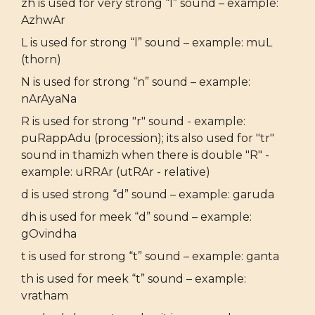
zh is used for very strong “l” sound – example:
AzhwAr
L is used for strong “l” sound – example: muL
(thorn)
N is used for strong “n” sound – example:
nArAyaNa
R is used for strong "r" sound - example:
puRappAdu (procession); its also used for "tr"
sound in thamizh when there is double "R" -
example: uRRAr (utRAr - relative)
d is used strong “d” sound – example: garuda
dh is used for meek “d” sound – example:
gOvindha
t is used for strong “t” sound – example: ganta
th is used for meek “t” sound – example:
vratham