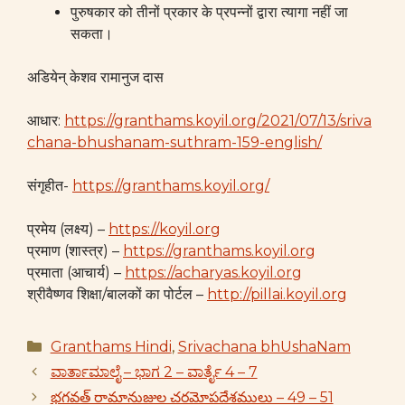
पुरुषकार को तीनों प्रकार के प्रपन्नों द्वारा त्यागा नहीं जा
सकता।
अडियेन् केशव रामानुज दास
आधार:
https://granthams.koyil.org/2021/07/13/sriva
chana-bhushanam-suthram-159-english/
संगृहीत-
https://granthams.koyil.org/
प्रमेय (लक्ष्य) –
https://koyil.org
प्रमाण (शास्त्र) –
https://granthams.koyil.org
प्रमाता (आचार्य) –
https://acharyas.koyil.org
श्रीवैष्णव शिक्षा/बालकों का पोर्टल –
http://pillai.koyil.org
Categories
Granthams Hindi
,
Srivachana bhUshaNam
ವಾರ್ತಾಮಾಲೈ – ಭಾಗ 2 – ವಾರ್ತೈ 4 – 7
భగవత్ రామానుజుల చరమోపదేశములు – 49 – 51