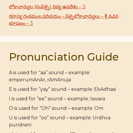
లోకాచార్యుల (నంపిళ్ళై) దివ్య ఉపదేశం – 3
రహస్య గ్రంథముల పరిచయం – పిళ్ళైలోకాచార్యులు – శ్రీ వచన
భూషణం – 3
Pronunciation Guide
A is used for “aa” sound – example:
emperumAnAr, rAmAnuja
E is used for “yay” sound – example: EkAdhasi
I is used for “ee” sound – example: Iswara
O is used for “Oh” sound – example: Om
U is used for “oo” sound – example: Urdhva
pundram