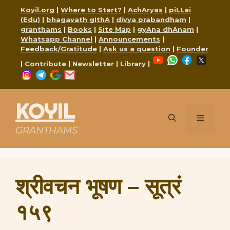
Skip
Koyil.org
|
Where to Start?
|
AchAryas
|
piLLai
to
(Edu)
|
bhagavath gIthA
|
divya prabandham
|
content
granthams
|
Books
|
Site Map
|
gyAna dhAnam
|
Whatsapp Channel
|
Announcements
|
Feedback/Gratitude
|
Ask us a question
|
Founder
YouTube
WhatsApp
Faceboo
X
|
Contribute
|
Newsletter
|
Library
|
Instagram
Telegram
Google
Mail
KOYIL
Menu
GRANTHAMS
श्रीवचन भूषण – सूत्रं
१५९