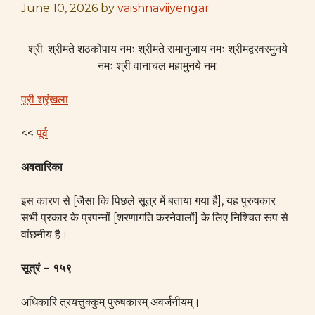
June 10, 2026
by
vaishnaviiyengar
श्री: श्रीमते शठकोपाय नमः श्रीमते रामानुजाय नमः श्रीमद्वरवरमुनये
नमः श्री वानाचल महामुनये नम:
पूरी श्रृंखला
<<
पूर्व
अवतारिका
इस कारण से [जैसा कि पिछले सूत्र में बताया गया है], यह पुरुषकार
सभी प्रकार के प्रपन्नों [शरणागति करनेवालों] के लिए निश्चित रूप से
वांछनीय है।
सूत्रं
–
१५९
अधिकारि त्रयत्तुक्कुम्‌ पुरुषकारम्‌ अवर्जनीयम्‌।