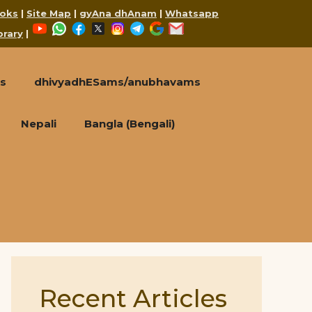
oks
|
Site Map
|
gyAna dhAnam
|
Whatsapp
YouTube
WhatsApp
Facebook
X
Instagram
Telegram
Google
Mail
brary
|
s
dhivyadhESams/anubhavams
Nepali
Bangla (Bengali)
Recent Articles