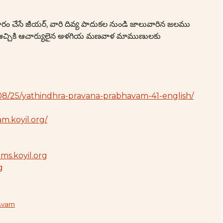
రం చేసే జీయర్, వారి దివ్య పాదుకల నుండి జాలువారిన జలము
ర్తె ఆచ్చికి ఆచార్యులైన అళగియ మణవాళ మాముణులకు
/08/25/yathindhra-pravana-prabhavam-41-english/
m.koyil.org/
ams.koyil.org
g
Avam