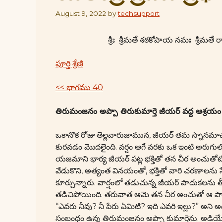
August 9, 2022
by
techsupport
శ్రీః శ్రీమతే శఠకోపాయ నమః శ్రీ
పూర్తి శ్రేణి
<< భాగము 40
తిరుమంజనం అప్పా తిరుకుమార్తె జీయర్ వద్ద ఆశ్రయ
ఒకానొక రోజు తెల్లవారుజామున, జీయర్ తమ స్నానమాచ
కురవడం మొదలైంది. వర్షం ఆగే వరకు ఒక ఇంటి అరుగుల
యజమాని భార్య జీయర్ పట్ల భక్తితో తన చీర అంచుతోటి 
వేడుకొని, అత్యంత వినయంతో, భక్తితో వారి చరణాలను
కూర్చున్నారు. వార్షంలో తడుచున్న జీయర్ పాదుకలను తీ
తడిచిపోయింది. తరువాత ఆమె తన చీర అంచుతో ఆ పాదు
“ఎవరు నీవు? నీ పేరు ఏమిటి? ఇది ఎవరి ఇల్లు?” అని అడ
సంబంధం ఉన్న తిరుమంజనం అప్పా కుమార్తెను. అడియేన్ ప