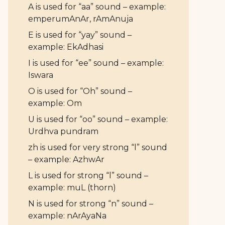
A is used for “aa” sound – example:
emperumAnAr, rAmAnuja
E is used for “yay” sound –
example: EkAdhasi
I is used for “ee” sound – example:
Iswara
O is used for “Oh” sound –
example: Om
U is used for “oo” sound – example:
Urdhva pundram
zh is used for very strong “l” sound
– example: AzhwAr
L is used for strong “l” sound –
example: muL (thorn)
N is used for strong “n” sound –
example: nArAyaNa