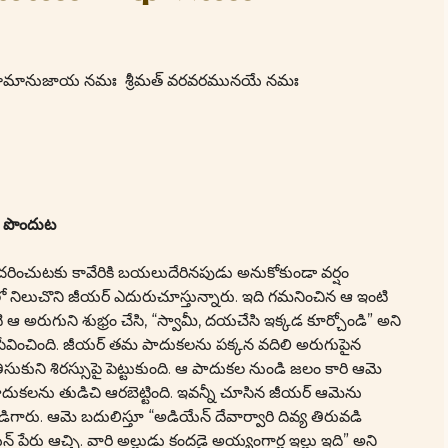
మతే రామానుజాయ నమః శ్రీమత్ వరవరమునయే నమః
ం పొందుట
రించుటకు కావేరికి బయలుదేరినపుడు అనుకోకుండా వర్షం
ో నిలుచొని జీయర్ ఎదురుచూస్తున్నారు. ఇది గమనించిన ఆ ఇంటి
ఆ అరుగుని శుభ్రం చేసి, “స్వామీ, దయచేసి ఇక్కడ కూర్చోండి” అని
 సేవించింది. జీయర్ తమ పాదుకలను పక్కన వదిలి అరుగుపైన
సుకుని శిరస్సుపై పెట్టుకుంది. ఆ పాదుకల నుండి జలం కారి ఆమె
కలను తుడిచి ఆరబెట్టింది. ఇవన్నీ చూసిన జీయర్ ఆమెను
ిగారు. ఆమె బదులిస్తూ “అడియేన్ దేవార్వారి దివ్య తిరువడి
ేరు ఆచ్చి. వారి అల్లుడు కందడై అయ్యంగార్ల ఇల్లు ఇది” అని