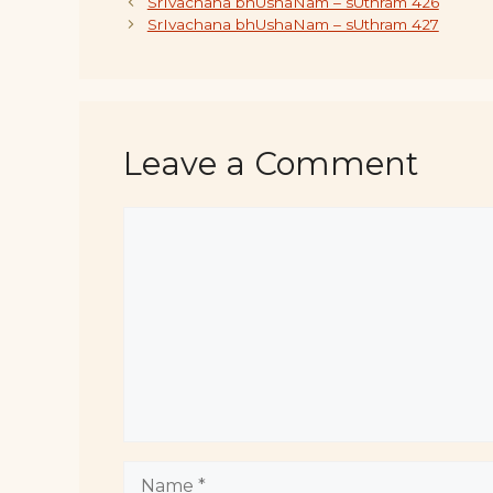
SrIvachana bhUshaNam – sUthram 426
SrIvachana bhUshaNam – sUthram 427
Leave a Comment
Comment
Name