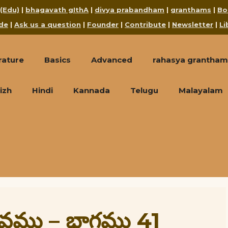
 (Edu)
|
bhagavath gIthA
|
divya prabandham
|
granthams
|
Bo
de
|
Ask us a question
|
Founder
|
Contribute
|
Newsletter
|
Li
rature
Basics
Advanced
rahasya grantham
izh
Hindi
Kannada
Telugu
Malayalam
భావము – భాగము 41