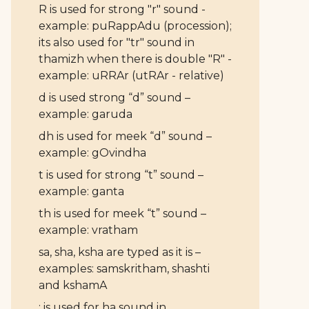
R is used for strong "r" sound -
example: puRappAdu (procession);
its also used for "tr" sound in
thamizh when there is double "R" -
example: uRRAr (utRAr - relative)
d is used strong “d” sound –
example: garuda
dh is used for meek “d” sound –
example: gOvindha
t is used for strong “t” sound –
example: ganta
th is used for meek “t” sound –
example: vratham
sa, sha, ksha are typed as it is –
examples: samskritham, shashti
and kshamA
: is used for ha sound in