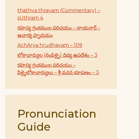
thathva thrayam (Commentary) –
sUthram 4
రహస్య గ్రంథముల పరిచయం – నాయనార్ –
ఆచార్య హృదయం
AchArya hrudhayam – 109
లోకాచార్యుల (నంపిళ్ళై) దివ్య ఉపదేశం – 3
రహస్య గ్రంథముల పరిచయం –
పిళ్ళైలోకాచార్యులు – శ్రీ వచన భూషణం – 3
Pronunciation
Guide