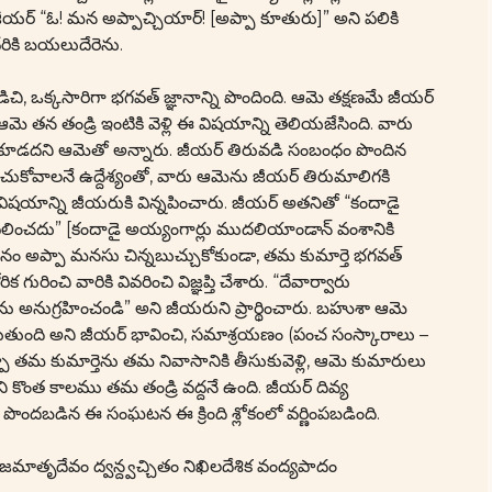
జీయర్ “ఓ! మన అప్పాచ్చియార్! [అప్పా కూతురు]” అని పలికి
ేరికి బయలుదేరెను.
, ఒక్కసారిగా భగవత్ జ్ఞానాన్ని పొందింది. ఆమె తక్షణమే జీయర్
ె తన తండ్రి ఇంటికి వెళ్లి ఈ విషయాన్ని తెలియజేసింది. వారు
కూడదని ఆమెతో అన్నారు. జీయర్ తిరువడి సంబంధం పొందిన
ుకోవాలనే ఉద్దేశ్యంతో, వారు ఆమెను జీయర్ తిరుమాలిగకి
, విషయాన్ని జీయరుకి విన్నపించారు. జీయర్ అతనితో “కందాడై
లించదు” [కందాడై అయ్యంగార్లు ముదలియాండాన్ వంశానికి
జనం అప్పా మనసు చిన్నబుచ్చుకోకుండా, తమ కుమార్తె భగవత్
ురించి వారికి వివరించి విజ్ఞప్తి చేశారు. “దేవార్వారు
అనుగ్రహించండి” అని జీయరుని ప్రార్థించారు. బహుశా ఆమె
దుతుంది అని జీయర్ భావించి, సమాశ్రయణం (పంచ సంస్కారాలు –
పా తమ కుమార్తెను తమ నివాసానికి తీసుకువెళ్లి, ఆమె కుమారులు
 కొంత కాలము తమ తండ్రి వద్దనే ఉంది. జీయర్ దివ్య
ందబడిన ఈ సంఘటన ఈ క్రింది శ్లోకంలో వర్ణింపబడింది.
జమాతృదేవం ద్వన్ద్వచ్చితం నిఖిలదేశిక వంద్యపాదం