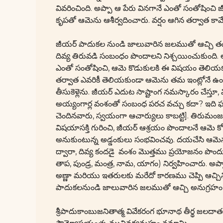
వివరించింది. అప్పా ఆ పేరు వినగానే ఎంతో సంతోషించి 
కృపతో ఆమెను ఆశీర్వదించారు. వర్షం ఆగిన తర్వాత కావ
జీయర్ పాదుకల నుండి జాలువారిన జలముతో ఆచ్చి తడిచి
దివ్య తిరువడి సంబంధం పొందాలని నిశ్చయించుకుంది. ఆమ
ఎంతో సంతోషించి, ఆమె కొడుకులకి ఈ విషయం తెలియ
తర్వాత ఎవరికీ తెలియకుండా ఆమెను తమ ఇంట్లోనే ఉంచ
తీసుకెళ్లెను. జీయర్ ఎదుట సాష్టాంగ నమస్కారం చేస్తూ
అయ్యంగార్ల వంశంతో సంబంధ పరచ వచ్చు కదా? ఇది ఫ
చెందినవారు, స్వయంగా ఆచార్యులు కాబట్టి]. తిరుమం
విషయాసక్తి గురించి, జీయర్ ఆశ్రయం పొందాలనే ఆమె కోరిక గ
అనుకుంటున్న అడ్డంకులు సంభవించవు. దయచేసి ఆమెను 
ద్వారా, దివ్య కందడై వంశం మొత్తము ప్రయోజనం పొం
తాప, పుండ్ర, మంత్ర, నామ, యాగం) నిర్వహించారు. అప్
అణ్ణా మరియు ఇతరులకు మరేదో కారణము చెప్పి ఆచ్చిని
పాదుకలనుండి జాలువారిన జలముతో ఆచ్చి అనుగ్రహం పొ
శ్రీపాదుకాంబుజనితాత్మ వివేకరంగ భూనాథ తీర్థ జలదాత