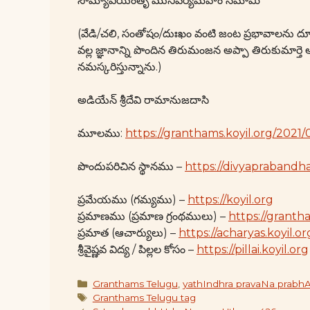
సౌమ్యోపయంతృ మునివర్యమహం నమామి
(వేడి/చలి, సంతోషం/దుఃఖం వంటి జంట ప్రభావాలను దూ
వల్ల జ్ఞానాన్ని పొందిన తిరుమంజన అప్పా తిరుకుమా
నమస్కరిస్తున్నాను.)
అడియేన్ శ్రీదేవి రామానుజదాసి
మూలము:
https://granthams.koyil.org/2021
పొందుపరిచిన స్థానము –
https://divyaprabandha
ప్రమేయము (గమ్యము) –
https://koyil.org
ప్రమాణము (ప్రమాణ గ్రంథములు) –
https://granth
ప్రమాత (ఆచార్యులు) –
https://acharyas.koyil.or
శ్రీవైష్ణవ విద్య / పిల్లల కోసం –
https://pillai.koyil.org
Categories
Granthams Telugu
,
yathIndhra pravaNa prabh
Tags
Granthams Telugu tag