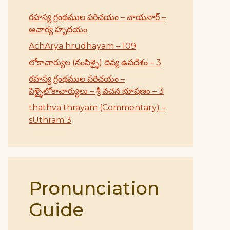
రహస్య గ్రంథముల పరిచయం – నాయనార్ –
ఆచార్య హృదయం
AchArya hrudhayam – 109
లోకాచార్యుల (నంపిళ్ళై) దివ్య ఉపదేశం – 3
రహస్య గ్రంథముల పరిచయం –
పిళ్ళైలోకాచార్యులు – శ్రీ వచన భూషణం – 3
thathva thrayam (Commentary) –
sUthram 3
Pronunciation
Guide