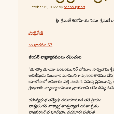
October 15, 2022
by
techsupport
శ్రీః శ్రీమతే శఠకోపాయ నమః శ్రీ
పూర్తి శ్రేణి
<< భాగము 57
జీయర్ వ్యాక్యానములు రచించుట
“భూత్వా భూయో వరవరమునిర్ భోగినాం సార్వభౌమ శ్రీమద్
ఆదిశేషుడు మణవాళ మామునిగా పునరవతారము చేసి శ్రీరంగ
భూలోకంలో అవతారం ఎత్తి నందున, సమస్త ప్రపంచాన్ని 
గ్రంథాలకు వ్యాఖ్యానాములు వ్రాయాలని తమ దివ్య మనస
రహస్యగ్రంథ తత్వేషు రమయామాస తత్ ప్రియం
వాక్యసంగతి వాక్యార్థ తాత్పర్యాణి యతాశృతం
వ్యాకుర్వన్నేవ పూర్వేషాం వర్తమానః పతేపతే