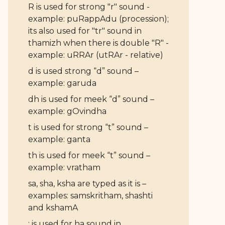
R is used for strong "r" sound -
example: puRappAdu (procession);
its also used for "tr" sound in
thamizh when there is double "R" -
example: uRRAr (utRAr - relative)
d is used strong “d” sound –
example: garuda
dh is used for meek “d” sound –
example: gOvindha
t is used for strong “t” sound –
example: ganta
th is used for meek “t” sound –
example: vratham
sa, sha, ksha are typed as it is –
examples: samskritham, shashti
and kshamA
: is used for ha sound in