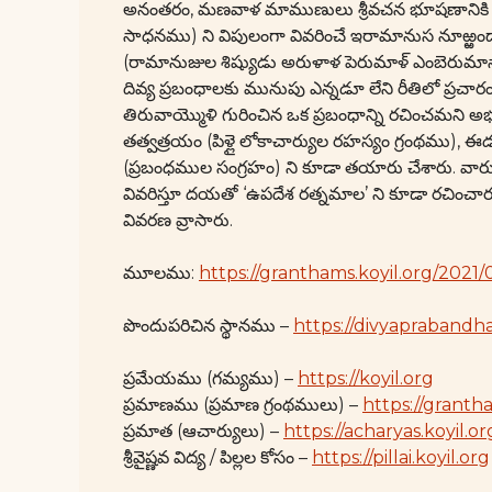
అనంతరం, మణవాళ మాముణులు శ్రీవచన భూషణానికి పునా
సాధనము) ని విపులంగా వివరించే ఇరామానుస నూఱ్ఱందాది
(రామానుజుల శిష్యుడు అరుళాళ పెరుమాళ్ ఎంబెరుమానార
దివ్య ప్రబంధాలకు మునుపు ఎన్నడూ లేని రీతిలో ప్రచార
తిరువాయ్మొళి గురించిన ఒక ప్రబంధాన్ని రచించమని అభ్
తత్వత్రయం (పిళ్లై లోకాచార్యుల రహస్యం గ్రంథము), ఈడు ( 
(ప్రబంధముల సంగ్రహం) ని కూడా తయారు చేశారు. వారు
వివరిస్తూ దయతో ‘ఉపదేశ రత్నమాల’ ని కూడా రచించారు. 
వివరణ వ్రాసారు.
మూలము:
https://granthams.koyil.org/2021
పొందుపరిచిన స్థానము –
https://divyaprabandha
ప్రమేయము (గమ్యము) –
https://koyil.org
ప్రమాణము (ప్రమాణ గ్రంథములు) –
https://granth
ప్రమాత (ఆచార్యులు) –
https://acharyas.koyil.or
శ్రీవైష్ణవ విద్య / పిల్లల కోసం –
https://pillai.koyil.org