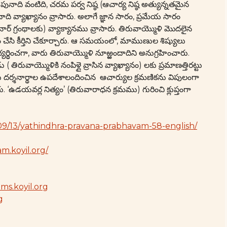
ది వంటిది, చరమ పర్వ నిష్ఠ (ఆచార్య నిష్ఠ అత్యున్నతమైన
 వ్యాఖ్యానం వ్రాసారు. అలాగే జ్ఞాన సారం, ప్రమేయ సారం
్ గ్రంథాలకు) వ్యాక్యానము వ్రాసారు. తిరువాయ్మొళి మొదలైన
ం చేసి కీర్తిని చేకూర్చారు. ఆ సమయంలో, మాముణుల శిష్యులు
యర్థించగా, వారు తిరువాయ్మొళి నూఱ్ఱందాదిని అనుగ్రహించారు.
తిరువాయ్మొళికి నంపిళ్లై వ్రాసిన వ్యాఖ్యానం) లకు ప్రమాణత్తిరట్టు
 దర్శనార్థాల ఉపదేశాలందించిన ఆచార్యుల క్రమణికను విపులంగా
‘ఉడయవర్ల నిత్యం’ (తిరువారాధన క్రమము) గురించి క్లుప్తంగా
/09/13/yathindhra-pravana-prabhavam-58-english/
m.koyil.org/
ams.koyil.org
g