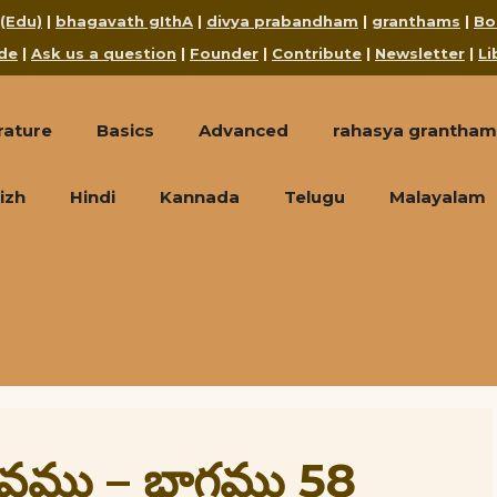
 (Edu)
|
bhagavath gIthA
|
divya prabandham
|
granthams
|
Bo
de
|
Ask us a question
|
Founder
|
Contribute
|
Newsletter
|
Li
rature
Basics
Advanced
rahasya grantham
izh
Hindi
Kannada
Telugu
Malayalam
రభావము – భాగము 58