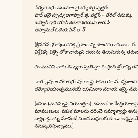
సీర్వచనభూడణమాం దైవక్కుళిగై ప్పెఱ్ఱోం
పార్ తనై ప్పొన్నులగాప్పార్ క్క వల్లోం – తేరిల్ నమక్కు
ఒప్పార్ ఇని యార్ ఉలగాశిరియన్ అరుళ్
తప్పామల్ ఓదియపిన్ తాన్
(శ్రీవచన భూషణ దివ్య ప్రసాదాన్ని పొందిన కారణంగా 
విశ్లేషిస్తే, పిళ్ళై లోకాచార్యుని దయను తెలుసుకున
మామునిని వారు శిష్యులు స్తుతిస్తూ ఈ క్రింది శ్లోకాన్ని ర
వాగ్భూషణం వకుళభూషణ శాస్త్రసారం యో మాదృశాంచ 
రమ్యోపయంతృమునయే యమినాం వరాయ తస్మై నమశ
(శమం (మనస్సుపై నియంత్రణ), దమం (పంచేంద్రియాల
మాముణులు, వకుళ మాలను ధరించే నమ్మాళ్వార్లు అనుగ
వ్యాఖ్యానాన్ని మావంటి మందబుద్ధులకు కూడా అర్థమైయ్
నమస్కరిస్తున్నాము.)