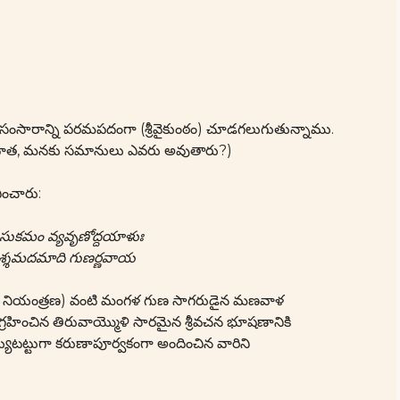
ఈ సంసారాన్ని పరమపదంగా (శ్రీవైకుంఠం) చూడగలుగుతున్నాము.
్న తరువాత, మనకు సమానులు ఎవరు అవుతారు?)
చించారు:
సుకమం వ్యవృణోద్దయాళుః
్శమదమాది గుణర్ణవాయ
పై నియంత్రణ) వంటి మంగళ గుణ సాగరుడైన మణవాళ
్రహించిన తిరువాయ్మొళి సారమైన శ్రీవచన భూషణానికి
యేటట్టుగా కరుణాపూర్వకంగా అందించిన వారిని