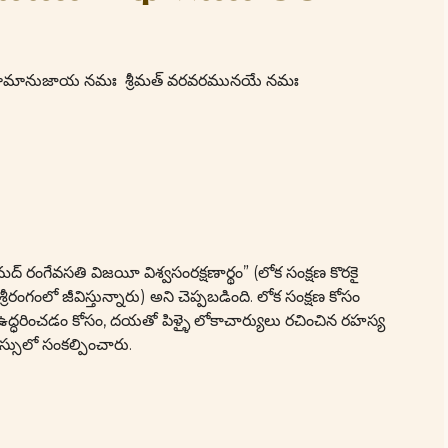
మతే రామానుజాయ నమః శ్రీమత్ వరవరమునయే నమః
 రంగేవసతి విజయీ విశ్వసంరక్షణార్థం” (లోక సంక్షణ కొరకై
ంలో జీవిస్తున్నారు) అని చెప్పబడింది. లోక సంక్షణ కోసం
ఉద్ధరించడం కోసం, దయతో పిళ్ళై లోకాచార్యులు రచించిన రహస్య
్సులో సంకల్పించారు.