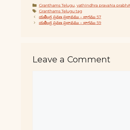
Categories
Granthams Telugu
,
yathIndhra pravaNa prabh
Tags
Granthams Telugu tag
యతీంద్ర ప్రవణ ప్రభావము – భాగము 57
యతీంద్ర ప్రవణ ప్రభావము – భాగము 59
Leave a Comment
Comment