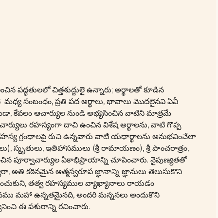
పద్ధతులలో చిత్తశుద్దులై ఉన్నారు; అర్థాలతో కూడిన
ి మధ్య సంబంధం, ప్రతి పద అర్థాలు, భావాలు మొదలైనవి ఏవీ
డా, కేవలం ఆచార్యుల నుండి అభ్యసించిన వాటిని మాత్రమే
ర్యులు రహస్యంగా దాచి ఉంచిన విశేష అర్థాలను, వాటి గొప్ప
 రహస్య గ్రంథాలపై రుచి ఉన్నవారు వాటి యథార్థాలను అనుభవించేలా
ు), స్మృతులు, ఇతిహాసములు (శ్రీ రామాయణం), శ్రీ పాంచరాత్రం,
ంచిన పూర్వాచార్యుల ఏకాభిప్రాయాన్ని చూపించారు. నైపుణ్యతతో
రా, అతి కఠినమైన ఆత్మస్వరూప జ్ఞానాన్ని జ్ఞానులు తెలుసుకొని
లో ఉంచుకుని, తత్వ రహస్యముల వ్యాఖ్యానాలు రాయడం
ఖ్యానము మహా ఉన్నతమైనది, అందరి మన్ననలు అందుకొని
ించి ఈ పశురాన్ని రచించారు.