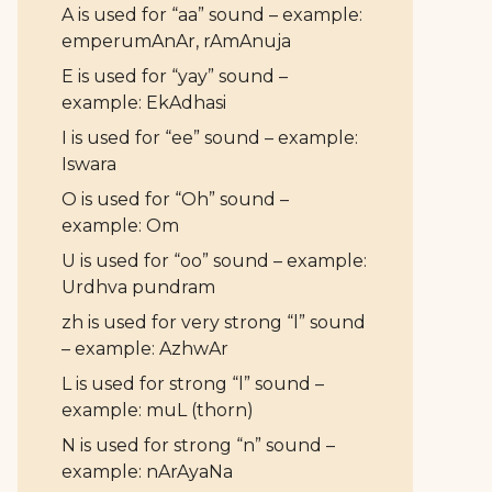
A is used for “aa” sound – example:
emperumAnAr, rAmAnuja
E is used for “yay” sound –
example: EkAdhasi
I is used for “ee” sound – example:
Iswara
O is used for “Oh” sound –
example: Om
U is used for “oo” sound – example:
Urdhva pundram
zh is used for very strong “l” sound
– example: AzhwAr
L is used for strong “l” sound –
example: muL (thorn)
N is used for strong “n” sound –
example: nArAyaNa