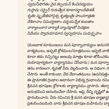
స్వమనీషాగతం నైవ కల్పయన్ కించిదప్యయం
గుప్తామ సర్వైర్ గురుత్వేన కూటానర్థాందీతిశత్
శృతిః స్మృతీతిహాసైశ్చ శృత్యంతైః పాంచరాత్రతః
దేశికానాం నిపందౄణాం దర్శయన్నేక కంటతాం
వాక్యాలంకార వాక్యాకి వ్యాచక్షాణో విచక్షణః
సిదీయః స్వాదయామాస స్వస్వరూపం సుదుర్గృహం
(మణవాళ మాముణులు మన పూర్వాచార్యులు అనుసరించిన 
వాక్యములు, అప్పటి శ్లోకముల/సూత్రములు ఇప్పటి వాట
కూడా తమ నచ్చినట్టు అణువు మాత్రం కూడా జోడించకుం
దయాపూర్వకంగా వ్యాక్యానము చేసేవారు.) మన పూర్వాచా
తనం కారణంగా, కృపతో వీరు వెల్లడించారు. ఆ విధంగా,
చేసారు. అంతే కాకుండా, వేద వేదాంతములు (ఉపనిషత్తుల
ఈ ప్రామాణిక గ్రంథాల ఆధారంగా విభిన్న గ్రంథాలను రచి
శ్రీవచన భూషణం శ్లోకాలకు వ్యాక్యానము వ్రాసారు. తద్వా
అనుభవించి ఆనందించేలా చేసారు. ఆపై, దీన్ని దృష్టి
ప్రారంభించారు. వీరు రచించిన శ్రీ వచన భూషణ వ్యా
ప్రశంసించబడింది. వారు శ్రీవచన భూషణ మహిమను ధ్యాన