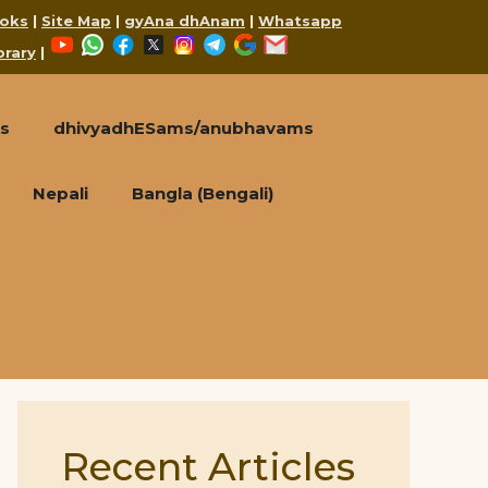
oks
|
Site Map
|
gyAna dhAnam
|
Whatsapp
YouTube
WhatsApp
Facebook
X
Instagram
Telegram
Google
Mail
brary
|
s
dhivyadhESams/anubhavams
Nepali
Bangla (Bengali)
Recent Articles