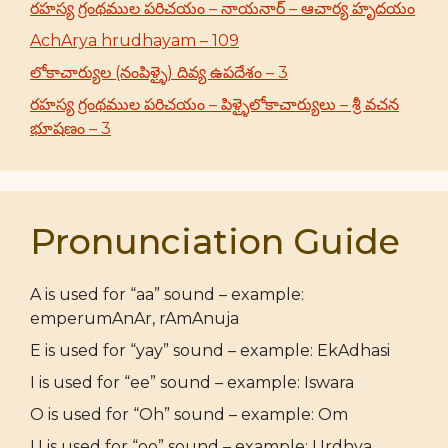
రహస్య గ్రంథముల పరిచయం – నాయనార్ – ఆచార్య హృదయం
AchArya hrudhayam – 109
లోకాచార్యుల (నంపిళ్ళై) దివ్య ఉపదేశం – 3
రహస్య గ్రంథముల పరిచయం – పిళ్ళైలోకాచార్యులు – శ్రీ వచన
భూషణం – 3
Pronunciation Guide
A is used for “aa” sound – example:
emperumAnAr, rAmAnuja
E is used for “yay” sound – example: EkAdhasi
I is used for “ee” sound – example: Iswara
O is used for “Oh” sound – example: Om
U is used for “oo” sound – example: Urdhva