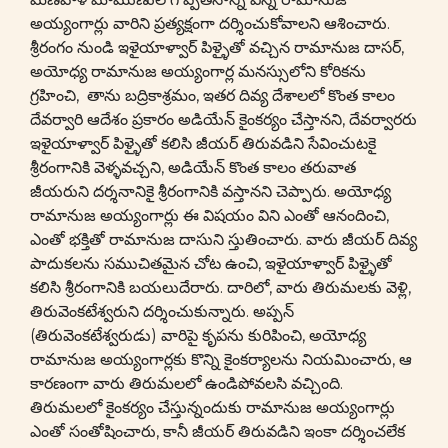
అయ్యంగార్లు వారిని ప్రత్యక్షంగా దర్శించుకోవాలని ఆశించారు.
శ్రీరంగం నుండి ఇళైయాళ్వార్ పిళ్ళైతో వచ్చిన రామానుజ దాసర్,
అయోధ్య రామానుజ అయ్యంగార్ల మనస్సులోని కోరికను
గ్రహించి, తాను బద్రికాశ్రమం, ఇతర దివ్య దేశాలలో కొంత కాలం
దేవర్వారి ఆదేశం ప్రకారం అడియేన్ కైంకర్యం చేస్తానని, దేవర్వారరు
ఇళైయాళ్వార్ పిళ్ళైతో కలిసి జీయర్ తిరువడిని సేవించుటకై
శ్రీరంగానికి వెళ్ళవచ్చని, అడియేన్ కొంత కాలం తరువాత
జీయరుని దర్శనానికై శ్రీరంగానికి వస్తానని చెప్పారు. అయోధ్య
రామానుజ అయ్యంగార్లు ఈ విషయం విని ఎంతో ఆనందించి,
ఎంతో భక్తితో రామానుజ దాసుని స్తుతించారు. వారు జీయర్ దివ్య
పాదుకలను సముచితమైన చోట ఉంచి, ఇళైయాళ్వార్ పిళ్ళైతో
కలిసి శ్రీరంగానికి బయలుదేరారు. దారిలో, వారు తిరుమలకు వెళ్లి,
తిరువెంకటేశ్వరుని దర్శించుకున్నారు. అప్పన్
(తిరువెంకటేశ్వరుడు) వారిపై కృపను కురిపించి, అయోధ్య
రామానుజ అయ్యంగార్లకు కొన్ని కైంకర్యాలను నియమించారు, ఆ
కారణంగా వారు తిరుమలలో ఉండిపోవలసి వచ్చింది.
తిరుమలలో కైంకర్యం చేస్తున్నందుకు రామానుజ అయ్యంగార్లు
ఎంతో సంతోషించారు, కానీ జీయర్ తిరువడిని ఇంకా దర్శించలేక