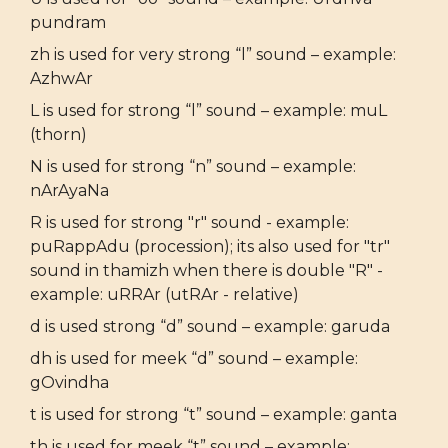
pundram
zh is used for very strong “l” sound – example:
AzhwAr
L is used for strong “l” sound – example: muL
(thorn)
N is used for strong “n” sound – example:
nArAyaNa
R is used for strong "r" sound - example:
puRappAdu (procession); its also used for "tr"
sound in thamizh when there is double "R" -
example: uRRAr (utRAr - relative)
d is used strong “d” sound – example: garuda
dh is used for meek “d” sound – example:
gOvindha
t is used for strong “t” sound – example: ganta
th is used for meek “t” sound – example: