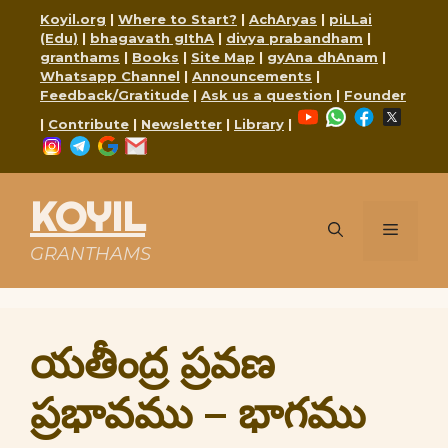
Skip
Koyil.org
|
Where to Start?
|
AchAryas
|
piLLai
to
(Edu)
|
bhagavath gIthA
|
divya prabandham
|
content
granthams
|
Books
|
Site Map
|
gyAna dhAnam
|
Whatsapp Channel
|
Announcements
|
Feedback/Gratitude
|
Ask us a question
|
Founder
YouTube
WhatsApp
Faceboo
X
|
Contribute
|
Newsletter
|
Library
|
Instagram
Telegram
Google
Mail
KOYIL
Menu
GRANTHAMS
యతీంద్ర ప్రవణ
ప్రభావము – భాగము