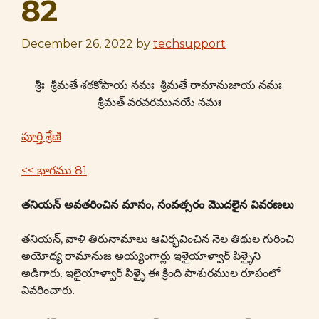
82
December 26, 2022
by
techsupport
శ్రీః శ్రీమతే శఠకోపాయ నమః శ్రీమతే రామానుజాయ నమః
శ్రీమత్ వరవరమునయే నమః
పూర్తి శ్రేణి
<< భాగము 81
తనియన్ అవతరించిన మాసం, సంవత్సరం మొదలైన వివరణలు
తనియన్, వాళి తిరునామాలు ఆవిర్భవించిన నెల తిథుల గురించి
అయోధ్య రామానుజ అయ్యంగార్లు ఇళైయాళ్వార్ పిళ్ళైని
అడిగారు. ఇలైయాళ్వార్ పిళ్ళై ఈ క్రింది పాశురముల రూపంలో
వివరించారు.