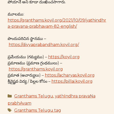
పోయానే అని కూడా దుఃఖించసాగారు.
మూలము:
https://granthams.koyil.org/2021/10/09/yathindhr
a-pravana-prabhavam-82-english/
పొందుపరిచిన స్థానము –
https://divyaprabandham.koyil.org/
ప్రమేయము (గమ్యము) –
https://koyil.org
ప్రమాణము (ప్రమాణ గ్రంథములు) –
https://granthams.koyil.org
ప్రమాత (ఆచార్యులు) –
https://acharyas.koyil.org
శ్రీవైష్ణవ విద్య / పిల్లల కోసం –
https://pillai.koyil.org
Categories
Granthams Telugu
,
yathIndhra pravaNa
prabhAvam
Tags
Granthams Telugu tag