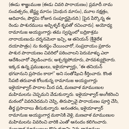
(ఈడు శాఱ్ఱుముఱ (ఈడు చివరి పారాయణం) ప్రమాదీ నామ
సంవత్సరం, జేష్ట్య మాసం (మిథున మాసం), మూల నక్షత్రం,
ఆదివారం, పౌర్ణమి రోజున సంపూర్ణమైనది.) [పైన పేర్కొన్న ఈ
రెండు పాశురములు అప్పిళ్ళర్ కృపతో రచించారు]. అయోధ్య
రామానుజ అయ్యంగార్లు తమ స్వప్నంలో బద్రికాశ్రమ
నారాయణుడు దర్శనమెలా ఇచ్చి, ఆ తనియన్ (శ్రీశైలేశ
దయాపాత్రం) ను కంఠస్థం చేయించారో, సంప్రదాయం ప్రకారం
పాశుర పారాయణం చివరిలో పఠించాలని పెరుమాళ్ళు ఎలా
ఆదేశించారో వెల్లడించారు; ఆశ్చర్యపోయారు, పారవశ్యులైనారు.
ఇక్కడ ఉన్న ప్రముఖులు, ఇళైయాళ్వార్లు, “ఈ తనియన్
భగవానుని ప్రసాదం కాదా!” అని సంతోషించి కీర్తించారు. కొంత
సేపటి తరువాత కోలుకున్న రామానుజ అయ్యంగార్లు
ఇళైయాళ్వార్ పాదాల మీద పడి, మణవాళ మాముణుల
మహిమలను చెప్పమని వేడుకున్నారు. ఇళైయాళ్వార్ అంగీకరించి
మఠంలో వివరిచెదమని చెప్పి, తిరుప్పావై పారాయణం పూర్తి చేసి,
తీర్థ ప్రసాదాలు తీసుకున్నారు. అనంతరం, ఇళైయాళ్వార్
రామానుజ అయ్యంగార్ల మఠానికి వెళ్లి, మణవాళ మాముణుల
మహిమలను వివరించి వారికి ఎంతో ఆనందం కలిగించారు.
మణవాళ మాముణుల గొప్పతనాన్ని విన్న రామానుజ