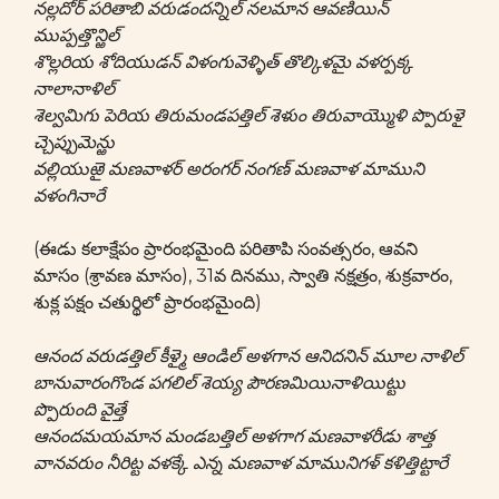
నల్లదోర్ పరితాబి వరుడందన్నిల్ నలమాన ఆవణియిన్
ముప్పత్తొన్ఱిల్
శొల్లరియ శోదియుడన్ విళంగువెళ్ళిత్ తొల్కిళమై వళర్పక్క
నాలానాళిల్
శెల్వమిగు పెరియ తిరుమండపత్తిల్ శెళుం తిరువాయ్మొళి ప్పొరుళై
చ్చెప్పుమెన్ఱు
వల్లియుఱై మణవాళర్ అరంగర్ నంగణ్ మణవాళ మాముని
వళంగినారే
(ఈడు కలాక్షేపం ప్రారంభమైంది పరితాపి సంవత్సరం, ఆవని
మాసం (శ్రావణ మాసం), 31వ దినము, స్వాతి నక్షత్రం, శుక్రవారం,
శుక్ల పక్షం చతుర్థిలో ప్రారంభమైంది)
ఆనంద వరుడత్తిల్ కీళ్మై ఆండిల్ అళగాన ఆనిదనిన్ మూల నాళిల్
బానువారంగొండ పగలిల్ శెయ్య పౌరణమియినాళియిట్టు
ప్పొరుంది వైత్తే
ఆనందమయమాన మండబత్తిల్ అళగాగ మణవాళరీడు శాత్త
వానవరుం నీరిట్ట వళక్కే ఎన్న మణవాళ మామునిగళ్ కళిత్తిట్టారే