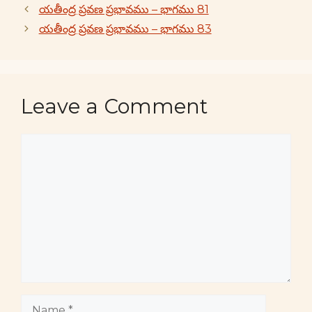
యతీంద్ర ప్రవణ ప్రభావము – భాగము 81
యతీంద్ర ప్రవణ ప్రభావము – భాగము 83
Leave a Comment
Comment
Name