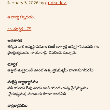
January 3, 2026
by
gudisridevi
ఆచార్య హృదయం
<< చూర్ణిక – 79
అవతారిక
తక్కిన వారి జన్మస్థానముల కంటే ఆళ్వార్ల జన్మస్థానమునకు గల
వైలక్షణ్యమును నాయనార్లు వివరించుచున్నారు.
చూర్ణిక
అత్తిల్ తుఴైయిల్ ఊరిల్ ఉళ్ళ వైషమ్యమ్ వాచామగోచరమ్
సంక్షిప్త వ్యాఖ్యానము
నది యందు రేవు నందు ఊరి యందు ఉన్న వైషమ్యము
(వైరుధ్యము) మాటలకు కూడా అందనిది.
వ్యాఖ్యానము