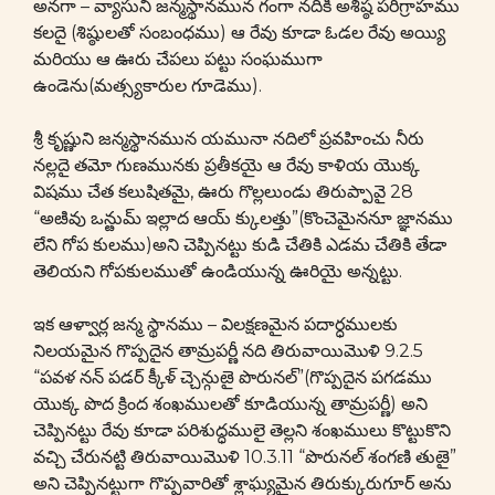
అనగా – వ్యాసుని జన్మస్థానమున గంగా నదికి అశిష్ఠ పరిగ్రాహము
కలదై (శిష్ఠులతో సంబంధము) ఆ రేవు కూడా ఓడల రేవు అయ్యి
మరియు ఆ ఊరు చేపలు పట్టు సంఘముగా
ఉండెను(మత్స్యకారుల గూడెము).
శ్రీ కృష్ణుని జన్మస్థానమున యమునా నదిలో ప్రవహించు నీరు
నల్లదై తమో గుణమునకు ప్రతీకయై ఆ రేవు కాళియ యొక్క
విషము చేత కలుషితమై, ఊరు గొల్లలుండు తిరుప్పావై 28
“అఴివు ఒన్ఴుమ్ ఇల్లాద ఆయ్ క్కులత్తు”(కొంచెమైననూ జ్ఞానము
లేని గోప కులము)అని చెప్పినట్టు కుడి చేతికి ఎడమ చేతికి తేడా
తెలియని గోపకులముతో ఉండియున్న ఊరియై అన్నట్టు.
ఇక ఆళ్వార్ల జన్మ స్థానము – విలక్షణమైన పదార్ధములకు
నిలయమైన గొప్పదైన తామ్రపర్ణీ నది తిరువాయిమొళి 9.2.5
“పవళ నన్ పడర్ క్కీళ్ చ్చెన్గుఴై పొరునల్”(గొప్పదైన పగడము
యొక్క పొద క్రింద శంఖములతో కూడియున్న తామ్రపర్ణీ) అని
చెప్పినట్టు రేవు కూడా పరిశుద్ధములై తెల్లని శంఖములు కొట్టుకొని
వచ్చి చేరునట్టి తిరువాయిమొళి 10.3.11 “పొరునల్ శంగణి తుఴై”
అని చెప్పినట్టుగా గొప్పవారితో శ్లాఘ్యమైన తిరుక్కురుగూర్ అను