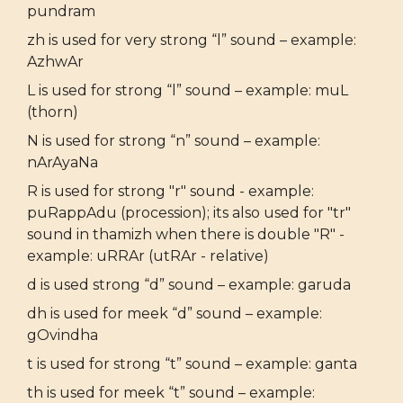
pundram
zh is used for very strong “l” sound – example:
AzhwAr
L is used for strong “l” sound – example: muL
(thorn)
N is used for strong “n” sound – example:
nArAyaNa
R is used for strong "r" sound - example:
puRappAdu (procession); its also used for "tr"
sound in thamizh when there is double "R" -
example: uRRAr (utRAr - relative)
d is used strong “d” sound – example: garuda
dh is used for meek “d” sound – example:
gOvindha
t is used for strong “t” sound – example: ganta
th is used for meek “t” sound – example: