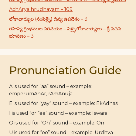
AchArya hrudhayam – 109
లోకాచార్యుల (నంపిళ్ళై) దివ్య ఉపదేశం – 3
రహస్య గ్రంథముల పరిచయం – పిళ్ళైలోకాచార్యులు – శ్రీ వచన
భూషణం – 3
Pronunciation Guide
A is used for “aa” sound – example:
emperumAnAr, rAmAnuja
E is used for “yay” sound – example: EkAdhasi
I is used for “ee” sound – example: Iswara
O is used for “Oh” sound – example: Om
U is used for “oo” sound – example: Urdhva