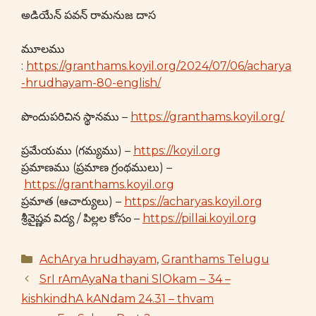
అడియేన్ పవన్ రామనుజ దాస
మూలము
:
https://granthams.koyil.org/2024/07/06/acharya
-hrudhayam-80-english/
పొందుపరిచిన స్థానము –
https://granthams.koyil.org/
ప్రమేయము (గమ్యము) –
https://koyil.org
ప్రమాణము (ప్రమాణ గ్రంథములు) –
https://granthams.koyil.org
ప్రమాత (ఆచార్యులు) –
https://acharyas.koyil.org
శ్రీవైష్ణవ విద్య / పిల్లల కోసం –
https://pillai.koyil.org
Categories
AchArya hrudhayam
,
Granthams Telugu
SrI rAmAyaNa thani SlOkam – 34 –
kishkindhA kANdam 24.31 – thvam