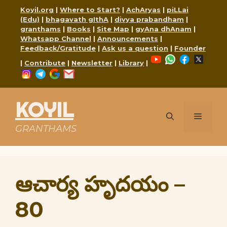
Skip
Koyil.org
|
Where to Start?
|
AchAryas
|
piLLai
to
(Edu)
|
bhagavath gIthA
|
divya prabandham
|
content
granthams
|
Books
|
Site Map
|
gyAna dhAnam
|
Whatsapp Channel
|
Announcements
|
Feedback/Gratitude
|
Ask us a question
|
Founder
YouTube
WhatsApp
Faceboo
X
|
Contribute
|
Newsletter
|
Library
|
Instagram
Telegram
Google
Mail
KOYIL
Menu
GRANTHAMS
ఆచార్య హృదయం –
80