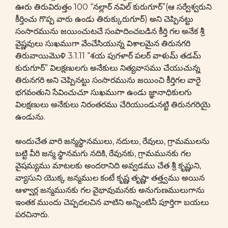
ఊరు తిరువిరుత్తం 100 “నల్లార్ నవిల్ కురుగూర్”(ఆ సర్వేశ్వరుని
కీర్తించు గొప్ప వారు ఉండు తిరుక్కురుగూర్) అని చెప్పినట్టు
సంసారమును జయించుటచే సంపాదించబడిన కీర్తి గల అనేక శ్రీ
వైష్ణవులు సుఖముగా వేంచేసియున్న విశాలమైన తిరునగరి
తిరువాయిమొళి 3.1.11 “శయ పుగళార్ పలర్ వాళుమ్ తడమ్
కురుగూర్” విలక్షణులగు అనేకులు నిత్యవాసము చేయుచున్న
తిరునగరి అని చెప్పినట్టు సంసారమును జయించి కీర్తిగల వారై
భగవంతుని సేవించుచూ సుఖముగా ఉండు జ్ఞానాధికులగు
విలక్షణులు అనేకులు నిరంతరము చేరియుండునట్టి తిరునగరియై
ఉండును.
అందుచేత వారి జన్మస్థానములు, నదులు, రేవులు, గ్రామములను
బట్టి వీరి జన్మ స్థానమగు నదికి, రేవునకు, గ్రామమునకు గల
వైషమ్యము మాటలకు అందరానిది అవ్వడము చేత శ్రీ కృష్ణుని,
వ్యాసుని యొక్క జన్మముల కంటే కృష్ణ తృష్ణా తత్త్వము అయిన
ఆళ్వార్ల జన్మమునకు గల వైభావుమనకు అనుగుణములుగాను
ఇంతక ముందు చెప్పదలచిన వాటిని అన్నింటినీ పూర్తిగా బయలు
పరచినారు.