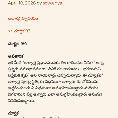
April 18, 2026
by
sowjanya
ఆచార్య హృదయం
<< చూర్ణిక 93
చూర్ణిక 94
అవతారిక
ఇక మీద “ఆళ్వార్ల ప్రభావమునకు గల కారణము ఏమి?” అన్న
ప్రశ్నకు సమాధానముగా “దీనికి గల కారణము – భగవానుని
నిర్హేతుక కృప” అని నాయనార్లు చెప్పుచున్నారు. ఈ చూర్ణికలో
ఆళ్వార్ల పూర్వ స్థితి, ఈ విధముగా ఆళ్వారు ఈ లోకమును
ఉద్ధరించుటకు ఏ విధముగా అనుగ్రహింపబడ్డారు మరియు
భగవానుని వల్ల ఆళ్వారు ఎలా అనుగ్రహింపబడ్డారు అనునవి
వివరింపబడ్డాయి.
చూర్ణిక