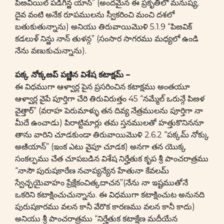
పిఴవియిల్ పడిగిన్ఴ యాన్” (అందమైన ఈ ప్రకృతిలో మనుష్య,
దైవ వంటి అనేక రూపములను స్వీకరించి మంచి దశలో
బతుకుతున్నాను) అనియు తిరువాయిమొళి 5.1.9 “పిఴవిక్
కడలుళ్ నిన్ఴు నాన్ తుళన్గ” (సంసార సాగరము మధ్యలో ఉండి
నేను వణుకుచున్నాను).
పక్క నోక్కఴప్ పణ్ణిన విశేష కటాక్షమ్ –
ఈ విధముగా ఆళ్వార్ల పైన ప్రసరించిన కటాక్షము అంతయూ
ఆళ్వార్ల వైపే పూర్తిగా చేరి తిరువిరుత్తం 45 “నమ్మేల్ ఒరున్గే పిఴళ
వైత్తార్” (వరాహ పెరుమాళ్ళు తన దివ్య నేత్రములను పూర్తిగా నా
మీదే ఉంచాడు) పిరాట్టిమార్లు తమ స్తనములతో హత్తుకొనిననూ
తాను వారిని చూడకుండా తిరువాయిమొళి 2.6.2 “పక్కమ్ నోక్కు
అఴియాన్” (ఇంక ఎటు వైపూ చూడక) అనగా తన యొక్క
సంకల్పము చేత చూపబడిన విశేష నిర్హేతుక కృప శ్రీ పాంచరాత్రము
“నాసౌ పురుషకారేణ నచాప్యన్యేన హేతునా కేవలమ్
స్వేచ్ఛయైవాహం ప్రేక్షేకంచిత్కదాచన”(నేను నా ఇష్టముతోనే
ఒకరిని కటాక్షించుచున్నాను. ఈ విధముగా కటాక్షించుట అనునది
పురుషకారము వలన కానీ వేరొక కారణము వలన కానీ కాదు)
అనియు శ్రీ పాంచరాత్రము “నిర్హేతుక కటాక్షేణ మదీయేన