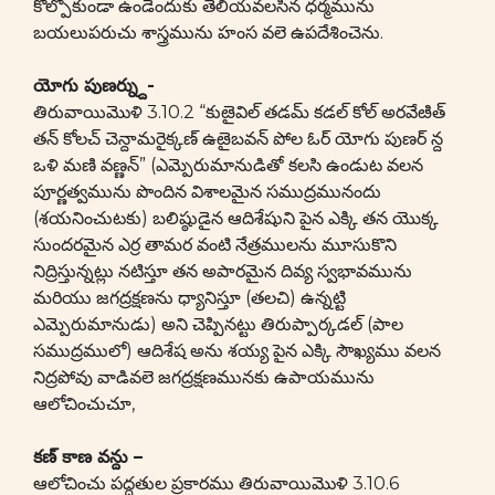
కోల్పోకుండా ఉండేందుకు తెలియవలసిన ధర్మమును
బయలుపరుచు శాస్త్రమును హంస వలె ఉపదేశించెను.
యోగు పుణర్న్దు-
తిరువాయిమొళి 3.10.2 “కుఴైవిల్ తడమ్ కడల్ కోల్ అరవేఴిత్
తన్ కోలచ్ చెన్దామరైక్కణ్ ఉఴైబవన్ పోల ఓర్ యోగు పుణర్ న్ద
ఒళి మణి వణ్ణన్” (ఎమ్పెరుమానుడితో కలసి ఉండుట వలన
పూర్ణత్వమును పొందిన విశాలమైన సముద్రమునందు
(శయనించుటకు) బలిష్ఠుడైన ఆదిశేషుని పైన ఎక్కి తన యొక్క
సుందరమైన ఎర్ర తామర వంటి నేత్రములను మూసుకొని
నిద్రిస్తున్నట్లు నటిస్తూ తన అపారమైన దివ్య స్వభావమును
మరియు జగద్రక్షణను ధ్యానిస్తూ (తలచి) ఉన్నట్టి
ఎమ్పెరుమానుడు) అని చెప్పినట్టు తిరుప్పార్కడల్ (పాల
సముద్రములో) ఆదిశేష అను శయ్య పైన ఎక్కి సౌఖ్యము వలన
నిద్రపోవు వాడివలె జగద్రక్షణమునకు ఉపాయమును
ఆలోచించుచూ,
కణ్ కాణ వన్దు –
ఆలోచించు పద్ధతుల ప్రకారము తిరువాయిమొళి 3.10.6