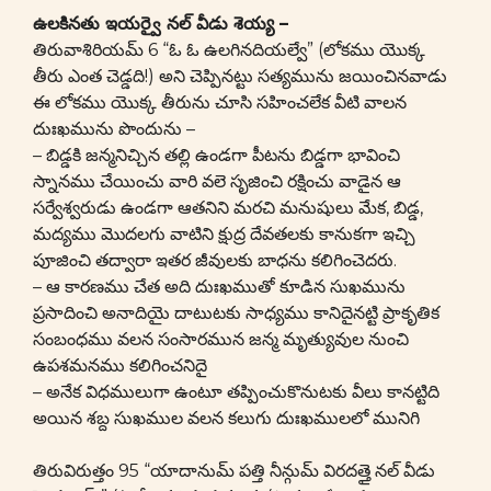
ఉలకినతు ఇయర్వై నల్ వీడు శెయ్య –
తిరువాశిరియమ్ 6 “ఓ ఓ ఉలగినదియల్వే” (లోకము యొక్క
తీరు ఎంత చెడ్డది!) అని చెప్పినట్టు సత్యమును జయించినవాడు
ఈ లోకము యొక్క తీరును చూసి సహించలేక వీటి వాలన
దుఃఖమును పొందును –
– బిడ్డకి జన్మనిచ్చిన తల్లి ఉండగా పీటను బిడ్డగా భావించి
స్నానము చేయించు వారి వలె సృజించి రక్షించు వాడైన ఆ
సర్వేశ్వరుడు ఉండగా ఆతనిని మరచి మనుషులు మేక, బిడ్డ,
మద్యము మొదలగు వాటిని క్షుద్ర దేవతలకు కానుకగా ఇచ్చి
పూజించి తద్వారా ఇతర జీవులకు బాధను కలిగించెదరు.
– ఆ కారణము చేత అది దుఃఖముతో కూడిన సుఖమును
ప్రసాదించి అనాదియై దాటుటకు సాధ్యము కానిదైనట్టి ప్రాకృతిక
సంబంధము వలన సంసారమున జన్మ మృత్యువుల నుంచి
ఉపశమనము కలిగించనిదై
– అనేక విధములుగా ఉంటూ తప్పించుకొనుటకు వీలు కానట్టిది
అయిన శబ్ద సుఖముల వలన కలుగు దుఃఖములలో మునిగి
తిరువిరుత్తం 95 “యాదానుమ్ పత్తి నీన్గుమ్ విరదత్తై నల్ వీడు