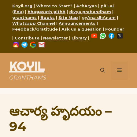
Skip
Koyil.org
|
Where to Start?
|
AchAryas
|
piLLai
to
(Edu)
|
bhagavath gIthA
|
divya prabandham
|
content
granthams
|
Books
|
Site Map
|
gyAna dhAnam
|
Whatsapp Channel
|
Announcements
|
Feedback/Gratitude
|
Ask us a question
|
Founder
YouTube
WhatsApp
Faceboo
X
|
Contribute
|
Newsletter
|
Library
|
Instagram
Telegram
Google
Mail
KOYIL
Menu
GRANTHAMS
ఆచార్య హృదయం –
94