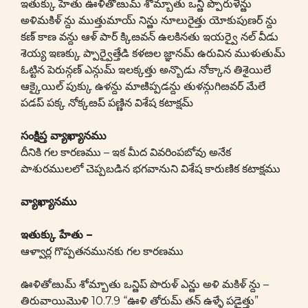
ఇతుక్కు హేతు ఊళితోఴుమ్ శోమ్బాతు ఒన్ఴి ప్పొరుళెన్ఴు
అళిమకిళ్ న్దు ముత్తుమాయ్ నిన్ఴు నూలురైత్తు యోకుపుణర్ న్దు
కణ్ కాణ వన్దు ఆళ్ పార్ క్కిఴవన్ ఉలకినతు ఇయర్వై నల్ వీడు
శెయ్య ఇణక్కు ప్పార్వైత్తేడి కళఴల జ్ఞానమ్ ఉరువిన ముళుతుమ్
ఓట్టిన పెరున్గణ్ ఎన్గుమ్ ఇలక్కత్తు అన్బొడు నోక్కాన తిశైయిలే
ఆక్కైయిల్ పుక్కు ఉళన్దు మాఴిప్పడన్దు తుళన్గుగిఴవర్ మేలే
పడప్ పక్క నోక్కఴప్ పణ్ణిన విశేష కటాక్షమ్
సంక్షిప్త వ్యాఖ్యానము
దీనికి గల కారణము – ఇక మీద వివరింపబోవు అనేక
పాశురములలో చెప్పబడిన భగవానుని విశేష కారుణిక కటాక్షము
వ్యాఖ్యానము
ఇతుక్కు హేతు –
ఆళ్వార్ల గొప్పతనమునకు గల కారణము
ఊళితోఴుమ్ శోమ్బాతు ఒన్ఴిప్ పొరుళ్ ఎన్ఴు అళి మకిళ్ న్దు –
తిరువాయిమొళి 10.7.9 “ఊళి తోరుమ్ తన్ ఉళ్ళే పడైత్తు”