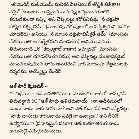
“తుయరిన్ మలియుమ్ మనిశర్ పిఴవియిల్ తోన్ఴిక్ కణ్ కాణ
వన్దు” (దుఃఖభూయిష్టమైన మనుష్య జన్మమున కంటికి
కనబడకుండా వచ్చి) అని చెప్పినట్టు కఠోపనిషత్తు “న చక్షుషా
పశ్యతి కశ్చనైనమ్” (మాంసపు చక్షువులతో ఆ సర్వేశ్వరుని ఎవరూ
చూడలేరు) అనియు “న మాంస చక్షుషాభివీక్షతే తమ్” (మాంసపు
నేత్రములతో ఆ సర్వేశరుని చూడలేరు) అనియు పెరియ
తిరువందాది 28 “కట్కణ్ణాల్ కాణాద అవ్వురవై” (మాంసపు
నేత్రములతో చూడలేని రూపము) అని చెప్పినట్టుదుఃఖాదికమైన
మానవ జన్మమున తాను అవతరించి వారి మాంసపు నేత్రములకు
దర్శనము అయ్యేట్టు వేంచేసి
ఆళ్ పార్ క్కిఴవన్ –
ఈ విధముగా తన అవతారములు మొదలగు వాటితో నాన్ముగన్
తిరువన్దాది 60 “ఆళ్ పార్తు ఉళితరువాయ్” (నా అధీనములో
ఉండు వాడు నాకు దొరకునా? అని వెతుకువాడు) అని చెప్పినట్టు
“నాకు దాసుడు కాగలవాడు ఎవడైనా ఉన్నాడా? అని దీనినే
ఉద్యోగముగా (ప్రధానమైన పనిగా) వెతుకుతూ తిరుగువాడు
అయినట్టి ఎమ్పెరుమానుడు.