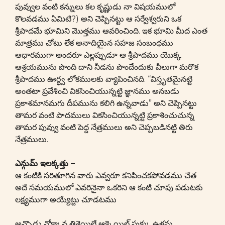
పువ్వుల వంటి కన్నులు కల కృష్ణుడు నా విషయములో
కొలవడము ఏమిటి?) అని చెప్పినట్టు ఆ సర్వేశ్వరుని ఒక
శ్రీపాదమే భూమిని మొత్తము ఆవరించింది. ఇక భూమి మీద ఎంత
మాత్రము చోటు లేక అనాదియైన సహజ సంబంధము
ఆధారముగా అందరూ ఎల్లప్పుడూ ఆ శ్రీపాదము యొక్క
ఆశ్రయమును పొంది దాని నీడను పొందేందుకు వీలుగా మరొక
శ్రీపాదము ఊర్ధ్వ లోకములకు వ్యాపించినది. “విస్తృతమైనట్టి
అంతటా ప్రవేశించి వికసించియున్నట్టి జ్ఞానము అనబడు
ప్రకాశమానమగు దీపమును కలిగి ఉన్నవాడు” అని చెప్పినట్టు
తామర వంటి పాదములు వికసించియున్నట్టి ప్రకాశించుచున్న
తామర పువ్వు వంటి పెద్ద నేత్రములు అని చెప్పబడినట్టి తిరు
నేత్రములు.
ఎన్గుమ్ ఇలక్కత్తు –
ఆ కంటికి సరితూగిన వారు ఎవ్వరూ కనిపించకపోవడము చేత
అదే సమయములో ఎవరినైనా ఒకరిని ఆ కంటి చూపు పడుటకు
లక్ష్యముగా అయ్యేట్టు చూడటము
అన్బొడు నోక్కాన తిశైయిలే ఆక్కైయిల్ పుక్కు ఉళన్దు