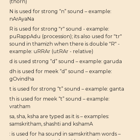
(thorn)
N is used for strong “n” sound – example:
nArAyaNa
R is used for strong "r" sound - example:
puRappAdu (procession); its also used for "tr"
sound in thamizh when there is double "R" -
example: uRRAr (utRAr - relative)
d is used strong “d” sound – example: garuda
dh is used for meek “d” sound – example:
gOvindha
t is used for strong “t” sound – example: ganta
th is used for meek “t” sound – example:
vratham
sa, sha, ksha are typed as it is – examples:
samskritham, shashti and kshamA
: is used for ha sound in samskritham words –