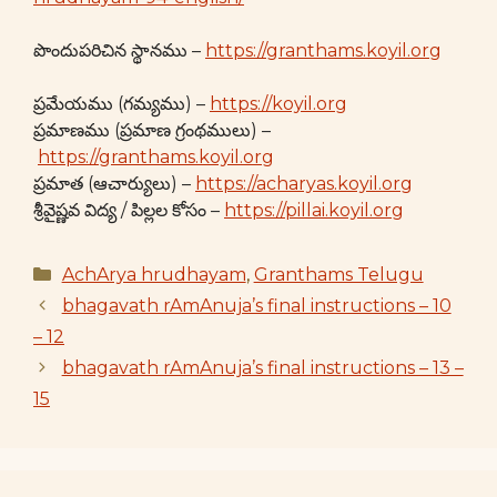
పొందుపరిచిన స్థానము –
https://granthams.koyil.org
ప్రమేయము (గమ్యము) –
https://koyil.org
ప్రమాణము (ప్రమాణ గ్రంథములు) –
https://granthams.koyil.org
ప్రమాత (ఆచార్యులు) –
https://acharyas.koyil.org
శ్రీవైష్ణవ విద్య / పిల్లల కోసం –
https://pillai.koyil.org
Categories
AchArya hrudhayam
,
Granthams Telugu
bhagavath rAmAnuja’s final instructions – 10
– 12
bhagavath rAmAnuja’s final instructions – 13 –
15