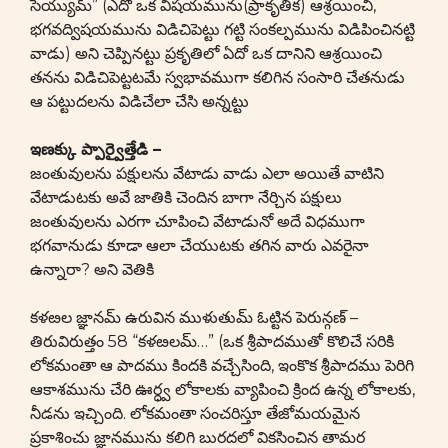
సెయ్యుమ్” (ఎదో ఒక విషయమును(ప్రాకృతిక) ఆశ్రయించి,
భగవద్విషయమును విడిచిపెట్టు గట్టి సంకల్పమును విడిపించినట్టి
వాడు) అని చెప్పినట్టు ప్రకృతిలో ఏదో ఒక దానిని ఆశ్రయించి
తనను విడిచిపెట్టటమే స్వభావముగా కలిగిన సంసారి చేతనుడు
ఆ పట్టుదలను విడిచేలా చేసి అన్నట్టు
ఇణక్కు ప్పార్వైత్తేడి –
జంతువులను పక్షులను వేటాడు వాడు ఎలా అయితే వాటిని
వేటాడుటకు అవే జాతికి చెందిన బాగా నేర్చిన పక్షులు
జంతువులను ఎరగా చూపించి వేటాడునో అదే విధముగా
భగవానుడు కూడా ఆలా చేయుటకు తగిన వారు ఎవరైనా
ఉన్నారా? అని వెతికి
కళఴల జ్ఞానమ్ ఉరువిన ముళుతుమ్ ఓట్టిన పెరున్గణ్ –
తిరువిరుత్తం 58 “కళఴలమ్…” (ఒక శ్రీపాదముతో కొలిచే సరికి
లోకమంతా ఆ పాదము కిందకి వచ్చేసింది, ఇంకొక శ్రీపాదము పెరిగి
ఆకాశమును చేరి ఊర్ధ్వ లోకాలకు వ్యాపించి క్రింద ఉన్న లోకాలకు,
నీడను ఇచ్చింది. లోకమంతా సంచరిస్తూ తేజోమయమైన
ప్రకాశించు జ్ఞానమును కలిగి బురదలో వికసించిన తామర