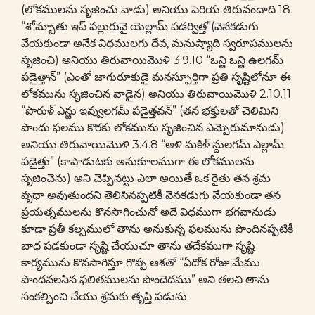
(లోకములను సృజించు వాడు) అనియు పెరియ తిరువందాది 18
“శోమ్బాతు ఇప్ పల్లురువై యెల్లామ్ పడర్విత్త”(వెనకడుగు
వేయకుండా అనేక విధములగు దేవ, మనుష్యాది స్వరూపములను
సృజించి) అనియు తిరువాయిమొళి 3.9.10 “ఒన్ఴి ఒన్ఴి ఉలగమ్
పడైత్తాన్” (ఎంతో జాగురూకుడై మనస్ఫూర్తిగా ప్రతి సృష్టిలోనూ ఈ
లోకమును సృజించిన వాడైన) అనియు తిరువాయిమొళి 2.10.11
“పొరుళ్ ఎన్ఴు ఇవ్వులగమ్ పడైత్తవన్” (తన భక్తులతో చెలిమిని
పొందు ఫలము కొరకు లోకమును సృజించిన ఎమ్పెరుమానుడు)
అనియు తిరువాయిమొళి 3.4.8 “అళి మకిళ్ న్దులగమ్ ఎల్లామ్
పడైత్తు” (కాపాడుటకు అనుకూలముగా ఈ లోకములను
సృజించెను) అని చెప్పినట్టు ఎలా అయితే ఒక రైతు తన శ్రమ
వృధా అవుతుందని తెలిసినప్పటికీ వెనకడుగు వేయకుండా తన
ప్రయత్నములను కొనసాగించునో అదే విధముగా భగవానుడు
కూడా ప్రతీ కల్పములో తాను అనుకున్న ఫలమును పొందినప్పటికీ
బాధ పడకుండా సృష్టి చేయుచూ తాను తదేకముగా సృష్టి
కార్యమును కొనసాగిస్తూ గొప్ప ఆశతో “ఏదోక రోజు మేము
పొందవలసిన ఫలితములను పొందెదము” అని తలచి తాను
సంకల్పించి చేయు శ్రమకు తృప్తి పడును.