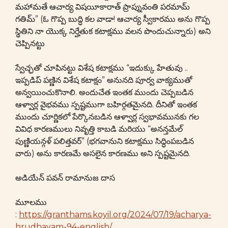
మహామతే ఆచార్య విషయీకారాత్ ప్రాప్నువంతి పరమామ్
గతిమ్” (ఓ గొప్ప బుద్ధి కల వాడా! ఆచార్య స్వీకారము అను గొప్ప
స్థితిని నా యొక్క నిర్హేతుక కటాక్షము వలన పొందుచున్నారు) అని
చెప్పినట్టు
స్వేచ్ఛతో చూపినట్టు విశేష కటాక్షము “ఇదుక్కు హేతువు ..
ఇప్పడిప్ పణ్ణిన విశేష కటాక్షం” అనునది పూర్వ వాక్యముతో
అన్వయించుకొనాలి. అందుచేత ఇంతక ముందు చెప్పబడిన
ఆళ్వార్ల వైభవము స్పష్టముగా బహిర్గతమైనది. దీనితో ఇంతక
ముందు చూర్ణికలో పేర్కొనబడిన ఆళ్వార్ల స్వభావమునకు గల
వివిధ కారణములు నివృత్తి కాబడి మరియు “అనన్తమేల్
పుణ్ణియన్గళ్ పలిత్తవర్” (భగవానుని కటాక్షము సిద్ధింపబడిన
వారు) అను కారణమే అసలైన కారణము అని స్పష్టమైనది.
అడియేన్ పవన్ రామానుజ దాస
మూలము
:
https://granthams.koyil.org/2024/07/19/acharya-
hrudhayam-94-english/