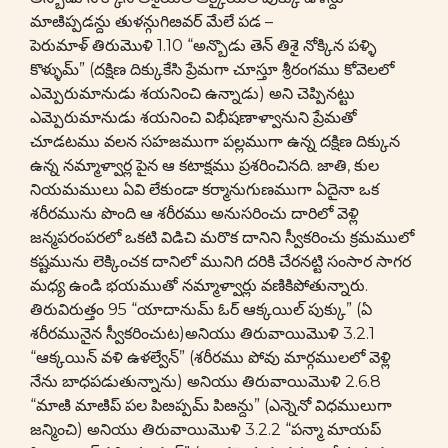
మాఴిప్పడన్దు తుళన్గుగిఴవర్ మేలే పడ –
పెరుమాళ్ తిరుమొళి 1.10 “అన్బొడు తెన్ తిశై నోక్కిన పళ్ళి
కొళ్ళుమ్” (దక్షిణ దిక్కుకేసి ప్రేమగా చూస్తూ శ్రీరంగము కోవెలలో
ఎమ్పెరుమానుడు శయనించి ఉన్నాడు) అని చెప్పినట్టు
ఎమ్పెరుమానుడు శయనించి విభీషణాళ్వానుని ప్రేమతో
చూడటము వలన సహజముగా పల్లముగా ఉన్న దక్షిణ దిక్కున
ఉన్న నమ్మాళ్వార్ల పైన ఆ కటాక్షము ప్రశరించినది. జాతి, కుల
నియమములు ఏవి లేకుండా కర్మానుగుణముగా ఏదైనా ఒక
శరీరమును పొంది ఆ శరీరము అనుసరించు దారిలో వెళ్లి
జన్మపరంపరలో ఒకటి విడిచి మరొక దానిని స్వీకరించు క్రమములో
కష్టమును లెక్కించక దానిలో మునిగి దరికి చేరనట్టి సంసార సాగర
మధ్య ఉండి భయముతో నమ్మాళ్వార్లు వణికిపోతున్నారు.
తిరువిరుత్తం 95 “యాదానుమ్ ఓర్ ఆక్కయిల్ పుక్కు” (ఏ
శరీరమునైన స్వీకరించుట)అనియు తిరువాయిమొళి 3.2.1
“ఆక్కయిన్ వళి ఉళల్వేన్” (శరీరము పోవు మార్గములలో వెళ్లి
నేను బాధపడుతున్నాను) అనియు తిరువాయిమొళి 2.6.8
“మాఴి మాఴిప్ పల పిఴప్పమ్ పిఴన్దు” (ఎన్నెనో విధములుగా
జన్మించి) అనియు తిరువాయిమొళి 3.2.2 “పన్మా మాయప్