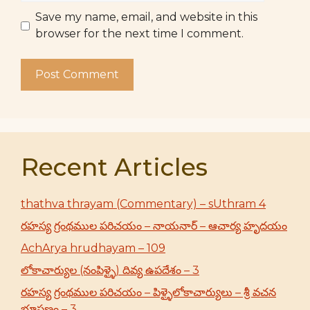
Save my name, email, and website in this
browser for the next time I comment.
Recent Articles
thathva thrayam (Commentary) – sUthram 4
రహస్య గ్రంథముల పరిచయం – నాయనార్ – ఆచార్య హృదయం
AchArya hrudhayam – 109
లోకాచార్యుల (నంపిళ్ళై) దివ్య ఉపదేశం – 3
రహస్య గ్రంథముల పరిచయం – పిళ్ళైలోకాచార్యులు – శ్రీ వచన
భూషణం – 3