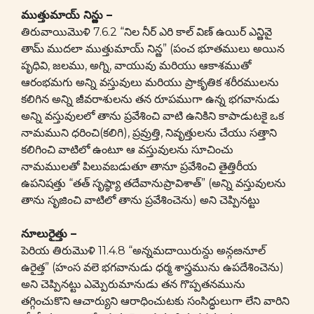
ముత్తుమాయ్ నిన్ఴు –
తిరువాయిమొళి 7.6.2 “నిల నీర్ ఎరి కాల్ విణ్ ఉయిర్ ఎన్ఴివై
తామ్ ముదలా ముత్తుమాయ్ నిన్ఴ” (పంచ భూతములు అయిన
పృధివి, జలము, అగ్ని, వాయువు మరియు ఆకాశముతో
ఆరంభమగు అన్ని వస్తువులు మరియు ప్రాకృతిక శరీరములను
కలిగిన అన్ని జీవరాశులను తన రూపముగా ఉన్న భగవానుడు
అన్ని వస్తువులలో తాను ప్రవేశించి వాటి ఉనికిని కాపాడుటకై ఒక
నామముని ధరించి(కలిగి), ప్రవ్రుత్తి, నివృత్తులను చేయు సత్తాని
కలిగించి వాటిలో ఉంటూ ఆ వస్తువులను సూచించు
నామములతో పిలువబడుతూ తానూ ప్రవేశించి తైత్తిరీయ
ఉపనిషత్తు “తత్ సృష్ఠ్యా తదేవానుప్రావిశాత్” (అన్ని వస్తువులను
తాను సృజించి వాటిలో తాను ప్రవేశించెను) అని చెప్పినట్టు
నూలురైత్తు –
పెరియ తిరుమొళి 11.4.8 “అన్నమదాయిరున్దు అన్గఴనూల్
ఉరైత్త” (హంస వలె భగవానుడు ధర్మ శాస్త్రమును ఉపదేశించెను)
అని చెప్పినట్టు ఎమ్పెరుమానుడు తన గొప్పతనమును
తగ్గించుకొని ఆచార్యుని ఆరాధించుటకు సంసిద్ధులుగా లేని వారిని