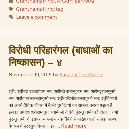
Categories
Granthams Hindi
,
virOdhi parihAra
Tags
Granthams Hindi tag
Leave a comment
विरोधी परिहारंगल (बाधाओं का
निष्कासन) – ४
November 19, 2015
by
Sarathy Thothathri
श्रीः श्रीमते शठकोपाय नमः श्रीमते रामानुजाय नमः श्रीमद्वरवरमुनये
नमः श्रीवानाचलमहामुनये नमः श्रीवादिभीकरमहागुरुवे नमः श्रीवैष्णवों
को अपने दैनिक जीवन में कैसी चुनोतियों का सामना करना पड़ता है
इसका उपदेश श्रीरामानुज स्वामीजी ने वंगी पुरुत्तु नम्बी को दिया । वंगी
पुरुत्तु नम्बी ने उसपर व्याख्या करके “विरोधि परिहारंगल” नामक ग्रन्थ
के रूप में प्रस्तुत किया । इस …
Read more