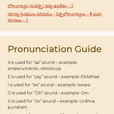
లోకాచార్యుల (నంపిళ్ళై) దివ్య ఉపదేశం – 3
రహస్య గ్రంథముల పరిచయం – పిళ్ళైలోకాచార్యులు – శ్రీ వచన
భూషణం – 3
Pronunciation Guide
A is used for “aa” sound – example:
emperumAnAr, rAmAnuja
E is used for “yay” sound – example: EkAdhasi
I is used for “ee” sound – example: Iswara
O is used for “Oh” sound – example: Om
U is used for “oo” sound – example: Urdhva
pundram