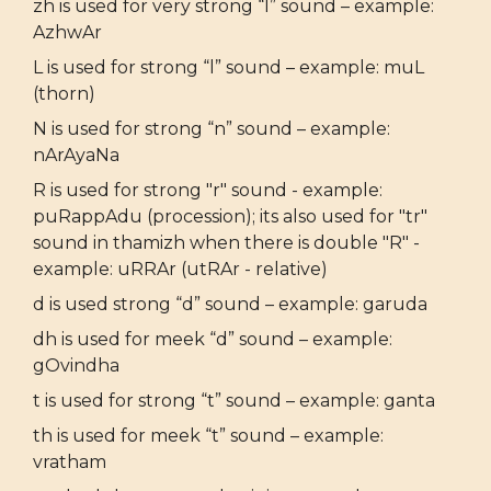
zh is used for very strong “l” sound – example:
AzhwAr
L is used for strong “l” sound – example: muL
(thorn)
N is used for strong “n” sound – example:
nArAyaNa
R is used for strong "r" sound - example:
puRappAdu (procession); its also used for "tr"
sound in thamizh when there is double "R" -
example: uRRAr (utRAr - relative)
d is used strong “d” sound – example: garuda
dh is used for meek “d” sound – example:
gOvindha
t is used for strong “t” sound – example: ganta
th is used for meek “t” sound – example:
vratham