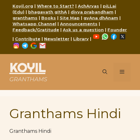
Skip
Koyil.org
|
Where to Start?
|
AchAryas
|
piLLai
to
(Edu)
|
bhagavath gIthA
|
divya prabandham
|
content
granthams
|
Books
|
Site Map
|
gyAna dhAnam
|
Whatsapp Channel
|
Announcements
|
Feedback/Gratitude
|
Ask us a question
|
Founder
YouTube
WhatsApp
Faceboo
X
|
Contribute
|
Newsletter
|
Library
|
Instagram
Telegram
Google
Mail
KOYIL
Menu
GRANTHAMS
Granthams Hindi
Granthams Hindi