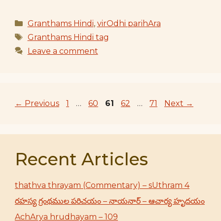
Categories
Granthams Hindi
,
virOdhi parihAra
Tags
Granthams Hindi tag
Leave a comment
Page
Page
Page
Page
Page
←
Previous
1
…
60
61
62
…
71
Next
→
Recent Articles
thathva thrayam (Commentary) – sUthram 4
రహస్య గ్రంథముల పరిచయం – నాయనార్ – ఆచార్య హృదయం
AchArya hrudhayam – 109