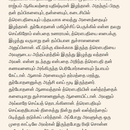
ராஜ்யம் ஆகியவற்றை யுதிஷ்டிரன் இழந்தான். அதற்குப் பிறகு
தன் தம்பிகளையும், தன்னையும், கடைசியில்
த்ரௌபதியையும் பந்தயமாக வைத்து அனைத்தையும்
இழந்தான். துர்யோதனன் மகிழ்ச்சிப் பெருக்கில் என்ன தவறு
செய்கிறோம் என்பதை உணராமல், த்ரௌபதியை ஸபைக்கு
இழுத்து வருமாறு தன் தம்பியான துச்சாஸனனை
அனுப்பினான். வீட்டுக்கு விலக்காக இருந்த த்ரௌபதியை
அவளுடைய அந்தப்புரத்தில் இருந்து இழுத்து வந்தான்
அவன். என்ன நடந்தது என்பதை அறிந்த த்ரௌபதி தன்
கணவனையும் அங்கிருந்த பெரியோர்களையும் ந்யாயம்
கேட்டாள். ஆனால் அனைவரும் தர்மத்தை மறந்து,
துர்யோதனனுக்கு அஞ்சி வாய் மூடி இருந்தனர்.
துர்யோதனன் ஆணவத்தால் த்ரௌபதியின் வஸ்த்ரத்தைக்
களையுமாறு துச்சாஸனனுக்கு ஆணையிட்டான். அவனும்
அவ்வாறே செய்யத் தொடங்கினான். த்ரௌபதியும்
செய்வதறியாமல் திகைத்து நின்று தன் வஸ்த்ரத்தைப்
பிடித்துத் தடுக்கப் பார்த்தாள். அப்போது அவளுக்கு ஒரு
முறை காட்டிலே அவர்கள் இருந்தபோது ரிஷி சொன்ன