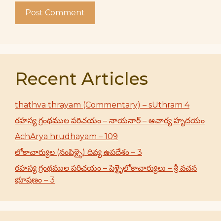
Recent Articles
thathva thrayam (Commentary) – sUthram 4
రహస్య గ్రంథముల పరిచయం – నాయనార్ – ఆచార్య హృదయం
AchArya hrudhayam – 109
లోకాచార్యుల (నంపిళ్ళై) దివ్య ఉపదేశం – 3
రహస్య గ్రంథముల పరిచయం – పిళ్ళైలోకాచార్యులు – శ్రీ వచన
భూషణం – 3