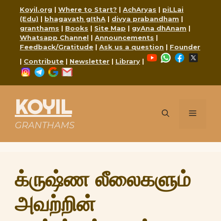
Skip
Koyil.org
|
Where to Start?
|
AchAryas
|
piLLai
to
(Edu)
|
bhagavath gIthA
|
divya prabandham
|
content
granthams
|
Books
|
Site Map
|
gyAna dhAnam
|
Whatsapp Channel
|
Announcements
|
Feedback/Gratitude
|
Ask us a question
|
Founder
YouTube
WhatsApp
Faceboo
X
|
Contribute
|
Newsletter
|
Library
|
Instagram
Telegram
Google
Mail
KOYIL
Menu
GRANTHAMS
க்ருஷ்ண லீலைகளும்
அவற்றின்