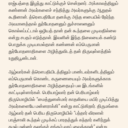
ராஜ்யத்தை இழந்து காட்டுக்குச் சென்றனர். அக்காலத்திலும்
கண்ணன் அவர்களைச் சந்தித்து அவர்களுக்கு ஆறுதல்
கூறினான். த்ரௌபதியோ தனக்கு அந்த ஸபையில் நேர்ந்த
அவமானத்தால் துர்யோதனனும் துச்சாஸனனும்
கொல்லப்பட்டால் ஒழியத் தான் தன் கூந்தலை முடிவதில்லை
என்று சபதம் எடுத்தாள். இவளின் இந்த நிலையைக் கண்டு
பொறுக்க முடியாமல்தான் கண்ணன் எம்பெருமான்
துர்யோதனாதிகளை அழித்துவிடத் தன் திருவுள்ளத்தில்
உறுதிபூண்டான்.
ஆழ்வார்கள் த்ரௌபதியிடத்திலும் பாண்டவர்களிடத்திலும்
எம்பெருமான் கொண்ட கருணையையும் அவர்களுக்காக
துர்யோதனாதிகளை அழித்ததையும் பல இடங்களில்
காட்டியுள்ளார்கள். பெரியாழ்வார் தன் பெரியாழ்வார்
திருமொழியில் “மைத்துனன்மார் காதலியை மயிர் முடிப்பித்து
அவர்களையே மன்னராக்கி” என்று காட்டுகிறார். திருமங்கை
ஆழ்வார் தன் பெரிய திருமொழியில் “பந்தார் விரலாள்
பாஞ்சாலி கூந்தல் முடிக்கப் பாரதத்துக் கந்தார் களிற்றுக்
கழல் மன்னர் கலங்கச் சங்கம் வாய் வைத்தான்” என்று