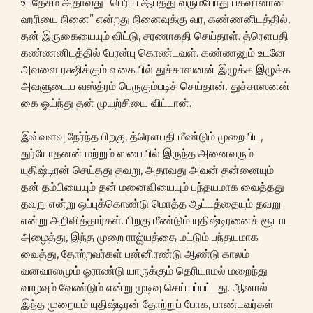
உபதேசம் அதாவது “பெரிய ஆபத்து வரும்போது பகவானான
ஹரியை நினை” என்றது நினைவுக்கு வர, கண்ணனிடத்தில்,
தன் இருகையையும் விட்டு, சரணாகதி செய்தாள். த்ரௌபதி
கண்ணனிடத்தில் பேரன்பு கொண்டவள். கண்ணனும் உடனே
அவளை ரக்ஷிக்கும் வகையில் துச்சாஸனன் இழுக்க இழுக்க
அவளுடைய வஸ்த்ரம் பெருகும்படிச் செய்தான். துச்சாஸனன்
கை ஓய்ந்து தன் முயற்சியை விட்டான்.
இவ்வளவு நேர்ந்த பிறகு, த்ரௌபதி மீண்டும் முறையிட,
துர்யோதனன் மற்றும் ஸபையில் இருந்த அனைவரும்
யுதிஷ்டிரன் செய்தது தவறு, அதாவது அவன் தன்னையும்
தன் தம்பியையும் தன் மனைவியையும் பந்தயமாக வைத்தது
தவறு என்று ஒப்புக்கொண்டு மொத்த ஆட்டத்தையும் தவறு
என்று அறிவித்தார்கள். பிறகு மீண்டும் யுதிஷ்டிரனைச் சூடாட
அழைத்து, இந்த முறை ராஜ்யத்தை மட்டும் பந்தயமாக
வைத்து, தோற்றவர்கள் பன்னிரண்டு ஆண்டு காலம்
வனவாஸமும் ஓராண்டு யாருக்கும் தெரியாமல் மறைந்து
வாழவும் வேண்டும் என்று முடிவு செய்யப்பட்டது. ஆனால்
இந்த முறையும் யுதிஷ்டிரன் தோற்றுப் போக, பாண்டவர்கள்