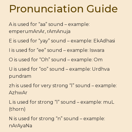
Pronunciation Guide
A is used for “aa” sound – example:
emperumAnAr, rAmAnuja
E is used for “yay” sound – example: EkAdhasi
I is used for “ee” sound – example: Iswara
O is used for “Oh” sound – example: Om
U is used for “oo” sound – example: Urdhva
pundram
zh is used for very strong “l” sound – example:
AzhwAr
L is used for strong “l” sound – example: muL
(thorn)
N is used for strong “n” sound – example:
nArAyaNa