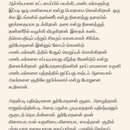
ஆச்சர்யமான கட்டமைப்பில் மயங்கி, பாண்டவர்களுக்கு
இப்படி ஒரு மாளிகையா என்று பொறாமை கொள்கிறான். ஒரு
சில இடங்களில் தண்ணீர் என்று நினைத்து தரையில்
ஜாக்ரதையாக நடக்கிறான். தரை என்று நினைத்துத்
தண்ணீரில் வழுக்கி விழுகிறான். இதைக் கண்ட
த்ரௌபதியும் மற்றும் சிலரும் ஏளனமாகச் சிரிக்க,
துர்யோதனன் இன்னும் கோபம் கொண்டு
பாண்டவர்களிடத்தில் மேலும் வெறுப்புக் கொள்கிறான்.
பாண்டவர்களை எப்படியாவது வீழ்த்த வேண்டும் என்று
நினைக்கிறான். துர்யோதனாதிகளின் தாய் மாமனான சகுனி
பாண்டவர்களை யுத்தத்தில் ஜயிப்பது கஷ்டம் ஆகையால்
அவர்களை சூதிலே ஜயிக்கலாம் என்று யோஜனை
கூறினான்.
அதன்படி யுதிஷ்டிரனை துர்யோதனன் சூதாட அழைத்தான்.
ராஜதர்மத்தின்படி அதை மறுக்க முடியாததால் யுதிஷ்டிரனும்
சூதாடத் தொடங்கினான். துர்யோதனன் தான்
விளையாடாமல் சகுனியை விளையாட வைத்தான். சூதில்
பந்தயமாக எதையாவது வைப்பார்கள். முதலில் செல்வம்,