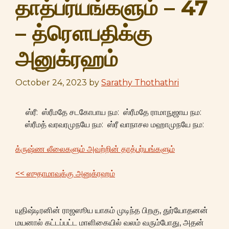
தாத்பர்யங்களும் – 47
– த்ரௌபதிக்கு
அனுக்ரஹம்
October 24, 2023
by
Sarathy Thothathri
ஸ்ரீ: ஸ்ரீமதே சடகோபாய நம: ஸ்ரீமதே ராமாநுஜாய நம:
ஸ்ரீமத் வரவரமுநயே நம: ஸ்ரீ வாநாசல மஹாமுநயே நம:
க்ருஷ்ண லீலைகளும் அவற்றின் தாத்பர்யங்களும்
<< ஸுதாமாவுக்கு அனுக்ரஹம்
யுதிஷ்டிரனின் ராஜஸூய யாகம் முடிந்த பிறகு, துர்யோதனன்
மயனால் கட்டப்பட்ட மாளிகையில் வலம் வரும்போது, அதன்