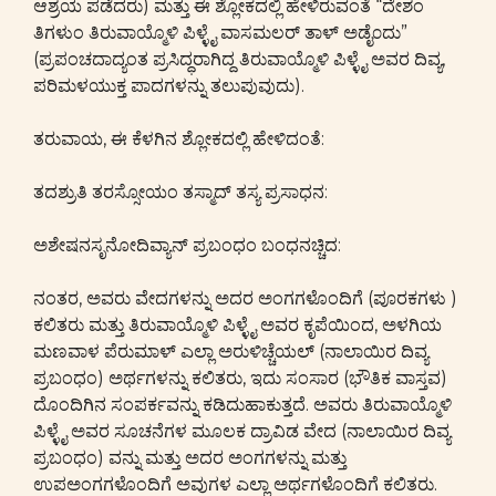
ಆಶ್ರಯ ಪಡೆದರು) ಮತ್ತು ಈ ಶ್ಲೋಕದಲ್ಲಿ ಹೇಳಿರುವಂತೆ “ದೇಶಂ
ತಿಗಳುಂ ತಿರುವಾಯ್ಮೊಳಿ ಪಿಳ್ಳೈ ವಾಸಮಲರ್ ತಾಳ್ ಅಡೈ೦ದು”
(ಪ್ರಪಂಚದಾದ್ಯಂತ ಪ್ರಸಿದ್ಧರಾಗಿದ್ದ ತಿರುವಾಯ್ಮೊಳಿ ಪಿಳ್ಳೈ ಅವರ ದಿವ್ಯ,
ಪರಿಮಳಯುಕ್ತ ಪಾದಗಳನ್ನು ತಲುಪುವುದು).
ತರುವಾಯ, ಈ ಕೆಳಗಿನ ಶ್ಲೋಕದಲ್ಲಿ ಹೇಳಿದಂತೆ:
ತದಶ್ರುತಿ ತರಸ್ಸೋಯಂ ತಸ್ಮಾದ್ ತಸ್ಯ ಪ್ರಸಾಧನ:
ಅಶೇಷನಸೃನೋದಿವ್ಯಾನ್ ಪ್ರಬಂಧಂ ಬಂಧನಚ್ಚಿದ:
ನಂತರ, ಅವರು ವೇದಗಳನ್ನು ಅದರ ಅಂಗಗಳೊಂದಿಗೆ (ಪೂರಕಗಳು )
ಕಲಿತರು ಮತ್ತು ತಿರುವಾಯ್ಮೊಳಿ ಪಿಳ್ಳೈ ಅವರ ಕೃಪೆಯಿಂದ, ಅಳಗಿಯ
ಮಣವಾಳ ಪೆರುಮಾಳ್ ಎಲ್ಲಾ ಅರುಳಿಚ್ಚೆಯಲ್ (ನಾಲಾಯಿರ ದಿವ್ಯ
ಪ್ರಬಂಧಂ) ಅರ್ಥಗಳನ್ನು ಕಲಿತರು, ಇದು ಸಂಸಾರ (ಭೌತಿಕ ವಾಸ್ತವ)
ದೊಂದಿಗಿನ ಸಂಪರ್ಕವನ್ನು ಕಡಿದುಹಾಕುತ್ತದೆ. ಅವರು ತಿರುವಾಯ್ಮೊಳಿ
ಪಿಳ್ಳೈ ಅವರ ಸೂಚನೆಗಳ ಮೂಲಕ ದ್ರಾವಿಡ ವೇದ (ನಾಲಾಯಿರ ದಿವ್ಯ
ಪ್ರಬಂಧಂ) ವನ್ನು ಮತ್ತು ಅದರ ಅಂಗಗಳನ್ನು ಮತ್ತು
ಉಪಅಂಗಗಳೊಂದಿಗೆ ಅವುಗಳ ಎಲ್ಲಾ ಅರ್ಥಗಳೊಂದಿಗೆ ಕಲಿತರು.