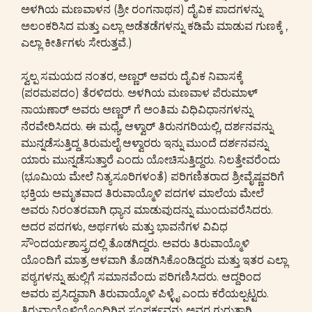
ಅಳಗಿಯ ಮಣವಾಳನ (ಶ್ರೀ ರಂಗನಾಥನ) ದೈವಿಕ ಪಾದಗಳನ್ನು
ಅಲಂಕರಿಸಿದ ಮತ್ತು ಎಲ್ಲಾ ಅಡೆತಡೆಗಳನ್ನು ಕಡಿಮೆ ಮಾಡುವ ಗುಣಕ್ಕೆ ,
ಎಲ್ಲಾ ಕೀರ್ತಿಗಳು ಸೇರುತ್ತವೆ.)
ಸ್ವಲ್ಪ ಸಮಯದ ನಂತರ, ಅಣ್ಣರ್ ಅವರು ದೈವಿಕ ನಿವಾಸಕ್ಕೆ
(ಪರಮಪದಂ) ತೆರಳಿದರು. ಅಳಗಿಯ ಮಣವಾಳ ಪೆರುಮಾಳ್
ನಾಯಣಾರ್ ಅವರು ಅಣ್ಣರ್ ಗೆ ಅಂತಿಮ ವಿಧಿವಿಧಾನಗಳನ್ನು
ನೆರವೇರಿಸಿದರು. ಈ ಮಧ್ಯೆ, ಆಳ್ವಾರ್ ತಿರುನಗರಿಯಲ್ಲಿ, ದರ್ಶನವನ್ನು
ಮುನ್ನಡೆಸುತ್ತಿದ್ದ ತಿರುಮಲೈ ಆಳ್ವಾರರು ಇನ್ನು ಮುಂದೆ ದರ್ಶನವನ್ನು
ಯಾರು ಮುನ್ನಡೆಸುತ್ತಾರೆ ಎಂದು ಯೋಚಿಸುತ್ತಿದ್ದರು. ನಿಲತ್ತೇವರೆಂದು
(ಭೂಮಿಯ ಮೇಲೆ ನಿತ್ಯಸೂರಿಗಳಂತೆ) ಪರಿಗಣಿತರಾದ ಶ್ರೀವೈಷ್ಣವರಿಗೆ
ಭಕ್ತಿಯ ಅಮೃತವಾದ ತಿರುವಾಯ್ಮೊಳಿ ಪದಗಳ ಮಾಲೆಯ ಮೇಲೆ
ಅವರು ನಿರಂತರವಾಗಿ ಧ್ಯಾನ ಮಾಡುವುದನ್ನು ಮುಂದುವರೆಸಿದರು.
ಅದರ ಪದಗಳು, ಅರ್ಥಗಳು ಮತ್ತು ಭಾವನೆಗಳ ವಿವಿಧ
ಸೌಂದರ್ಯಶಾಸ್ತ್ರದಲ್ಲಿ ತೊಡಗಿದ್ದರು. ಅವರು ತಿರುವಾಯ್ಮೊಳಿ
ಯೊಂದಿಗೆ ಮಾತ್ರ ಆಳವಾಗಿ ತೊಡಗಿಸಿಕೊಂಡಿದ್ದರು ಮತ್ತು ಇತರ ಎಲ್ಲಾ
ಪಠ್ಯಗಳನ್ನು ಹುಲ್ಲಿಗೆ ಸಮಾನವೆಂದು ಪರಿಗಣಿಸಿದರು. ಆದ್ದರಿಂದ
ಅವರು ಪ್ರಸಿದ್ಧವಾಗಿ ತಿರುವಾಯ್ಮೊಳಿ ಪಿಳ್ಳೈ ಎಂದು ಕರೆಯಲ್ಪಟ್ಟರು.
ತಿರುವಾಯ್ಮೊಳಿಯೊಂದಿಗಿನ ಸಂಪರ್ಕವನ್ನು ಅವರ ಗುರುತಾಗಿ