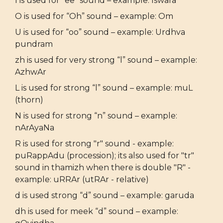
I is used for “ee” sound – example: Iswara
O is used for “Oh” sound – example: Om
U is used for “oo” sound – example: Urdhva
pundram
zh is used for very strong “l” sound – example:
AzhwAr
L is used for strong “l” sound – example: muL
(thorn)
N is used for strong “n” sound – example:
nArAyaNa
R is used for strong "r" sound - example:
puRappAdu (procession); its also used for "tr"
sound in thamizh when there is double "R" -
example: uRRAr (utRAr - relative)
d is used strong “d” sound – example: garuda
dh is used for meek “d” sound – example: