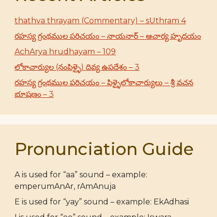
thathva thrayam (Commentary) – sUthram 4
రహస్య గ్రంథముల పరిచయం – నాయనార్ – ఆచార్య హృదయం
AchArya hrudhayam – 109
లోకాచార్యుల (నంపిళ్ళై) దివ్య ఉపదేశం – 3
రహస్య గ్రంథముల పరిచయం – పిళ్ళైలోకాచార్యులు – శ్రీ వచన
భూషణం – 3
Pronunciation Guide
A is used for “aa” sound – example:
emperumAnAr, rAmAnuja
E is used for “yay” sound – example: EkAdhasi