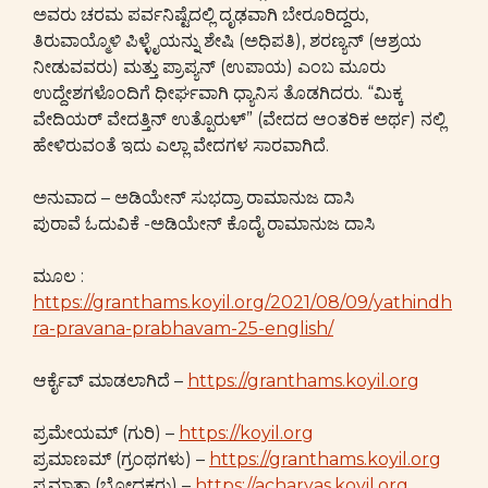
ಅವರು ಚರಮ ಪರ್ವನಿಷ್ಟೆದಲ್ಲಿ ದೃಢವಾಗಿ ಬೇರೂರಿದ್ದರು,
ತಿರುವಾಯ್ಮೊಳಿ ಪಿಳ್ಳೈಯನ್ನು ಶೇಷಿ (ಅಧಿಪತಿ), ಶರಣ್ಯನ್ (ಆಶ್ರಯ
ನೀಡುವವರು) ಮತ್ತು ಪ್ರಾಪ್ಯನ್ (ಉಪಾಯ) ಎಂಬ ಮೂರು
ಉದ್ದೇಶಗಳೊಂದಿಗೆ ಧೀರ್ಘವಾಗಿ ಧ್ಯಾನಿಸ ತೊಡಗಿದರು. “ಮಿಕ್ಕ
ವೇದಿಯರ್ ವೇದತ್ತಿನ್ ಉತ್ಪೊರುಳ್” (ವೇದದ ಆಂತರಿಕ ಅರ್ಥ) ನಲ್ಲಿ
ಹೇಳಿರುವಂತೆ ಇದು ಎಲ್ಲಾ ವೇದಗಳ ಸಾರವಾಗಿದೆ.
ಅನುವಾದ – ಅಡಿಯೇನ್ ಸುಭದ್ರಾ ರಾಮಾನುಜ ದಾಸಿ
ಪುರಾವೆ ಓದುವಿಕೆ -ಅಡಿಯೇನ್ ಕೊದೈ ರಾಮಾನುಜ ದಾಸಿ
ಮೂಲ :
https://granthams.koyil.org/2021/08/09/yathindh
ra-pravana-prabhavam-25-english/
ಆರ್ಕೈವ್ ಮಾಡಲಾಗಿದೆ –
https://granthams.koyil.org
ಪ್ರಮೇಯಮ್ (ಗುರಿ) –
https://koyil.org
ಪ್ರಮಾಣಮ್ (ಗ್ರಂಥಗಳು) –
https://granthams.koyil.org
ಪ್ರಮಾತಾ (ಬೋಧಕರು) –
https://acharyas.koyil.org