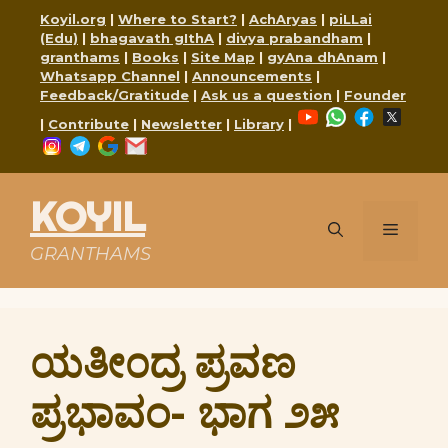
Skip
Koyil.org
|
Where to Start?
|
AchAryas
|
piLLai
to
(Edu)
|
bhagavath gIthA
|
divya prabandham
|
content
granthams
|
Books
|
Site Map
|
gyAna dhAnam
|
Whatsapp Channel
|
Announcements
|
Feedback/Gratitude
|
Ask us a question
|
Founder
YouTube
WhatsApp
Faceboo
X
|
Contribute
|
Newsletter
|
Library
|
Instagram
Telegram
Google
Mail
KOYIL
Menu
GRANTHAMS
ಯತೀ೦ದ್ರ ಪ್ರವಣ
ಪ್ರಭಾವಂ- ಭಾಗ ೨೫