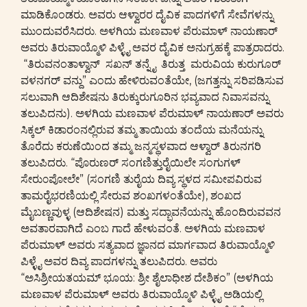
ಮಾಡಿಕೊಂಡರು. ಅವರು ಆಳ್ವಾರರ ದೈವಿಕ ಪಾದಗಳಿಗೆ ಸೇವೆಗಳನ್ನು
ಮುಂದುವರೆಸಿದರು. ಅಳಗಿಯ ಮಣವಾಳ ಪೆರುಮಾಳ್ ನಾಯಣಾರ್
ಅವರು ತಿರುವಾಯ್ಮೊಳಿ ಪಿಳ್ಳೈ ಅವರ ದೈವಿಕ ಅನುಗ್ರಹಕ್ಕೆ ಪಾತ್ರರಾದರು.
“ತಿರುವನಂತಾಳ್ವಾನ್ ಸಖನ್ ತನ್ನೈ ತಿರುತ್ತ ಮರುವಿಯ ಕುರುಗೂರ್
ವಳನಗರ್ ವನ್ದು” ಎಂದು ಹೇಳಿರುವಂತೆಯೇ, (ಜಗತ್ತನ್ನು ಸರಿಪಡಿಸುವ
ಸಲುವಾಗಿ ಆದಿಶೇಷನು ತಿರುಕ್ಕುರುಗೂರಿನ ಭವ್ಯವಾದ ನಿವಾಸವನ್ನು
ತಲುಪಿದನು). ಅಳಗಿಯ ಮಣವಾಳ ಪೆರುಮಾಳ್ ನಾಯಣಾರ್ ಅವರು
ಸಿಕ್ಕಲ್ ಕಿಡಾರಂನಲ್ಲಿರುವ ತಮ್ಮ ತಾಯಿಯ ತಂದೆಯ ಮನೆಯನ್ನು
ತೊರೆದು ಕರುಣೆಯಿಂದ ತಮ್ಮ ಜನ್ಮಸ್ಥಳವಾದ ಆಳ್ವಾರ್ ತಿರುನಗರಿ
ತಲುಪಿದರು. “ಪೊರುಣರ್ ಸಂಗಣಿತ್ತುರೈಯಿಲೇ ಸಂಗುಗಳ್
ಸೇರು೦ಪೋಲೇ” (ಸಂಗಣಿ ತುರೈಯ ದಿವ್ಯ ಸ್ಥಳದ ಸಮೀಪವಿರುವ
ತಾಮರೈಭರಣಿಯಲ್ಲಿ ಸೇರುವ ಶಂಖಗಳಂತೆಯೇ), ಶಂಖದ
ಮೈಬಣ್ಣವುಳ್ಳ (ಆದಿಶೇಷನ) ಮತ್ತು ಸದ್ಭಾವನೆಯನ್ನು ಹೊಂದಿರುವವನ
ಅವತಾರವಾಗಿದೆ ಎಂಬ ಗಾದೆ ಹೇಳುವಂತೆ. ಅಳಗಿಯ ಮಣವಾಳ
ಪೆರುಮಾಳ್ ಅವರು ಸತ್ಯವಾದ ಜ್ಞಾನದ ಮಾರ್ಗವಾದ ತಿರುವಾಯ್ಮೊಳಿ
ಪಿಳ್ಳೈ ಅವರ ದಿವ್ಯ ಪಾದಗಳನ್ನು ತಲುಪಿದರು. ಅವರು
“ಅಸಿಶ್ರೀಯತಯಮ್ ಭೂಯ: ಶ್ರೀ ಶೈಲಾಧೀಶ ದೇಶಿಕಂ” (ಅಳಗಿಯ
ಮಣವಾಳ ಪೆರುಮಾಳ್ ಅವರು ತಿರುವಾಯ್ಮೊಳಿ ಪಿಳ್ಳೈ ಅಡಿಯಲ್ಲಿ