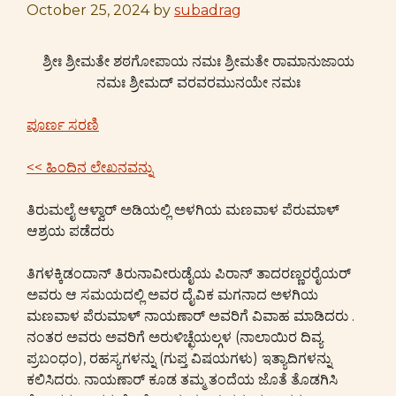
October 25, 2024
by
subadrag
ಶ್ರೀಃ ಶ್ರೀಮತೇ ಶಠಗೋಪಾಯ ನಮಃ ಶ್ರೀಮತೇ ರಾಮಾನುಜಾಯ
ನಮಃ ಶ್ರೀಮದ್ ವರವರಮುನಯೇ ನಮಃ
ಪೂರ್ಣ ಸರಣಿ
<< ಹಿಂದಿನ ಲೇಖನವನ್ನು
ತಿರುಮಲೈ ಆಳ್ವಾರ್ ಅಡಿಯಲ್ಲಿ ಅಳಗಿಯ ಮಣವಾಳ ಪೆರುಮಾಳ್
ಆಶ್ರಯ ಪಡೆದರು
ತಿಗಳಕ್ಕಿಡಂದಾನ್ ತಿರುನಾವೀರುಡೈಯ ಪಿರಾನ್ ತಾದರಣ್ಣರರೈಯರ್
ಅವರು ಆ ಸಮಯದಲ್ಲಿ ಅವರ ದೈವಿಕ ಮಗನಾದ ಅಳಗಿಯ
ಮಣವಾಳ ಪೆರುಮಾಳ್ ನಾಯಣಾರ್ ಅವರಿಗೆ ವಿವಾಹ ಮಾಡಿದರು .
ನಂತರ ಅವರು ಅವರಿಗೆ ಅರುಳಿಚ್ಛೆಯಲ್ಗಳ (ನಾಲಾಯಿರ ದಿವ್ಯ
ಪ್ರಬಂಧಂ), ರಹಸ್ಯಗಳನ್ನು (ಗುಪ್ತ ವಿಷಯಗಳು) ಇತ್ಯಾದಿಗಳನ್ನು
ಕಲಿಸಿದರು. ನಾಯಣಾರ್ ಕೂಡ ತಮ್ಮ ತಂದೆಯ ಜೊತೆ ತೊಡಗಿಸಿ