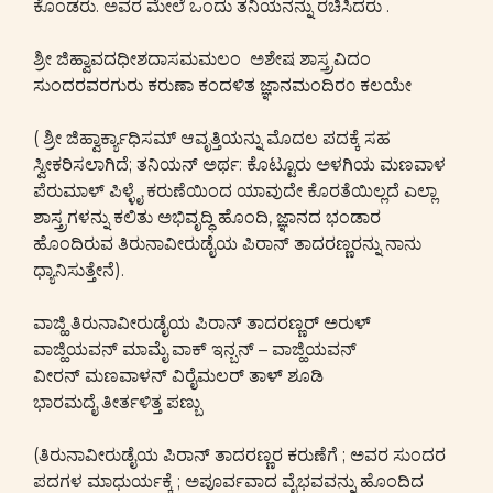
ಕೊಂಡರು. ಅವರ ಮೇಲೆ ಒಂದು ತನಿಯನನ್ನು ರಚಿಸಿದರು .
ಶ್ರೀ ಜಿಹ್ವಾವದಧೀಶದಾಸಮಮಲಂ ಅಶೇಷ ಶಾಸ್ತ್ರವಿದಂ
ಸುಂದರವರಗುರು ಕರುಣಾ ಕಂದಳಿತ ಜ್ಞಾನಮಂದಿರ೦ ಕಲಯೇ
( ಶ್ರೀ ಜಿಹ್ವಾರ್ಕ್ಯಾಧಿಸಮ್ ಆವೃತ್ತಿಯನ್ನು ಮೊದಲ ಪದಕ್ಕೆ ಸಹ
ಸ್ವೀಕರಿಸಲಾಗಿದೆ; ತನಿಯನ್ ಅರ್ಥ: ಕೊಟ್ಟೂರು ಅಳಗಿಯ ಮಣವಾಳ
ಪೆರುಮಾಳ್ ಪಿಳ್ಳೈ ಕರುಣೆಯಿಂದ ಯಾವುದೇ ಕೊರತೆಯಿಲ್ಲದೆ ಎಲ್ಲಾ
ಶಾಸ್ತ್ರಗಳನ್ನು ಕಲಿತು ಅಭಿವೃದ್ಧಿ ಹೊಂದಿ, ಜ್ಞಾನದ ಭಂಡಾರ
ಹೊಂದಿರುವ ತಿರುನಾವೀರುಡೈಯ ಪಿರಾನ್ ತಾದರಣ್ಣರನ್ನು ನಾನು
ಧ್ಯಾನಿಸುತ್ತೇನೆ).
ವಾಜ್ಹಿ ತಿರುನಾವೀರುಡೈಯ ಪಿರಾನ್ ತಾದರಣ್ಣರ್ ಅರುಳ್
ವಾಜ್ಹಿಯವನ್ ಮಾಮೈ ವಾಕ್ ಇನ್ಬನ್ – ವಾಜ್ಹಿಯವನ್
ವೀರನ್ ಮಣವಾಳನ್ ವಿರೈಮಲರ್ ತಾಳ್ ಶೂಡಿ
ಭಾರಮದೈ ತೀರ್ತಳಿತ್ತ ಪಣ್ಬು
(ತಿರುನಾವೀರುಡೈಯ ಪಿರಾನ್ ತಾದರಣ್ಣರ ಕರುಣೆಗೆ ; ಅವರ ಸುಂದರ
ಪದಗಳ ಮಾಧುರ್ಯಕ್ಕೆ ; ಅಪೂರ್ವವಾದ ವೈಭವವನ್ನು ಹೊಂದಿದ