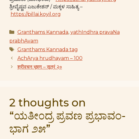
ಶ್ರೀವೈಷ್ಣವ ಎಜುಕೇಶನ್ / ಮಕ್ಕಳ ಸಾಹಿತ್ಯ –
https://pillai.koyil.org
Categories
Granthams Kannada
,
yathIndhra pravaNa
prabhAvam
Tags
Granthams Kannada tag
AchArya hrudhayam – 100
श्रीवचन भूषण – सूत्रं २०
2 thoughts on
“ಯತೀ೦ದ್ರ ಪ್ರವಣ ಪ್ರಭಾವಂ-
ಭಾಗ ೨೫”